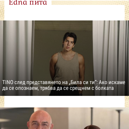
Edna пита
TINO след представянето на „Била си ти“: Ако искаме
да се опознаем, трябва да се срещнем с болката