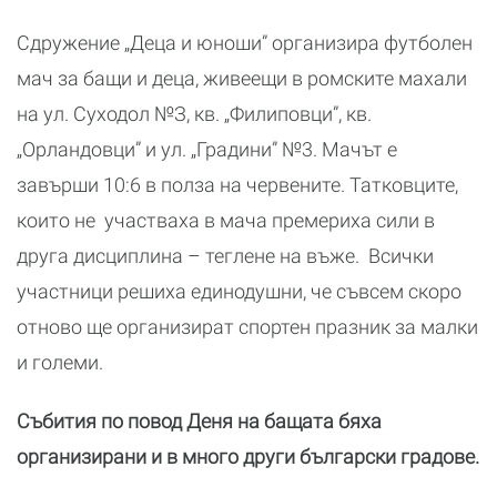
Сдружение „Деца и юноши” организира футболен
мач за бащи и деца, живеещи в ромските махали
на ул. Суходол №З, кв. „Филиповци”, кв.
„Орландовци” и ул. „Градини” №3. Мачът е
завърши 10:6 в полза на червените. Татковците,
които не участваха в мача премериха сили в
друга дисциплина – теглене на въже. Всички
участници решиха единодушни, че съвсем скоро
отново ще организират спортен празник за малки
и големи.
Събития по повод Деня на бащата бяха
организирани и в много други български градове.