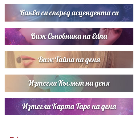
Братя Аргирови я изненадаха с песен
Каква си според асцендента си
Виж Съновника на Edna
Виж Тайна на деня
Изтегли Късмет на деня
Изтегли Карта Таро на деня