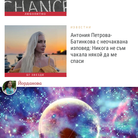
ЛЮБОПИТНО
ИЗВЕСТНИ
Антония Петрова-
Батинкова с неочаквана
изповед: Никога не съм
чакала някой да ме
спаси
БГ ЗВЕЗДИ
Йорданова