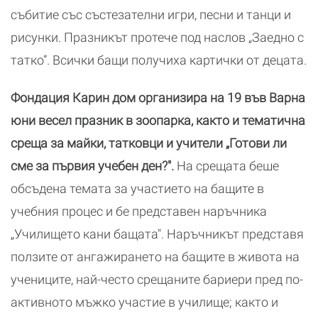
събитие със състезателни игри, песни и танци и
рисунки. Празникът протече под наслов „Заедно с
татко”. Всички бащи получиха картички от децата.
Фондация Карин дом организира на 19 във Варна
юни весел празник в зоопарка, както и тематична
среща за майки, татковци и учители „Готови ли
сме за първия учебен ден?".
На срещата беше
обсъдена темата за участието на бащите в
учебния процес и бе представен наръчника
„Училището кани бащата". Наръчникът представя
ползите от ангажирането на бащите в живота на
учениците, най-често срещаните бариери пред по-
активното мъжко участие в училище; както и