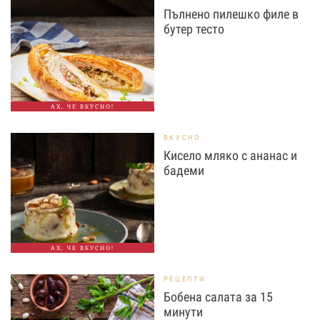
Пълнено пилешко филе в
бутер тесто
АХ, ЧЕ ВКУСНО!
ВКУСНО
Кисело мляко с ананас и
бадеми
АХ, ЧЕ ВКУСНО!
РЕЦЕПТИ
Бобена салата за 15
минути