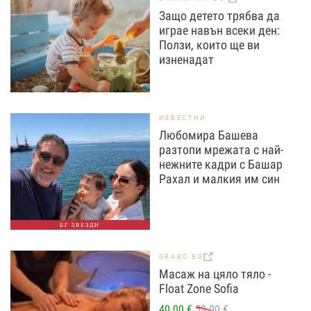
Защо детето трябва да
играе навън всеки ден:
Ползи, които ще ви
изненадат
ИЗВЕСТНИ
Любомира Башева
разтопи мрежата с най-
нежните кадри с Башар
Рахал и малкия им син
БГ ЗВЕЗДИ
GRABO.BG
Масаж на цяло тяло -
Float Zone Sofia
40.00 €
58.00 €