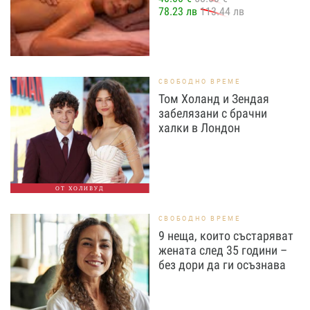
78.23 лв
113.44 лв
СВОБОДНО ВРЕМЕ
Том Холанд и Зендая
забелязани с брачни
халки в Лондон
ОТ ХОЛИВУД
СВОБОДНО ВРЕМЕ
9 неща, които състаряват
жената след 35 години –
без дори да ги осъзнава