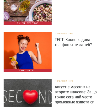
АХ, ЧЕ ВКУСНО!
ЛЮБОПИТНО
ТЕСТ: Какво издава
телефонът ти за теб?
ЛЮБОПИТНО
ЛЮБОПИТНО
Август е месецът на
вторите шансове: Защо
точно сега най-често
променяме живота си