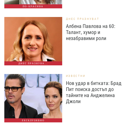
ПО-КРАСИВА
ДНЕС ПРАЗНУВАТ
Албена Павлова на 60:
Талант, хумор и
незабравими роли
ДНЕС ПРАЗНУВА...
ИЗВЕСТНИ
Нов удар в битката: Брад
Пит поиска достъп до
тайните на Анджелина
Джоли
ЕКСКЛУЗИВНО