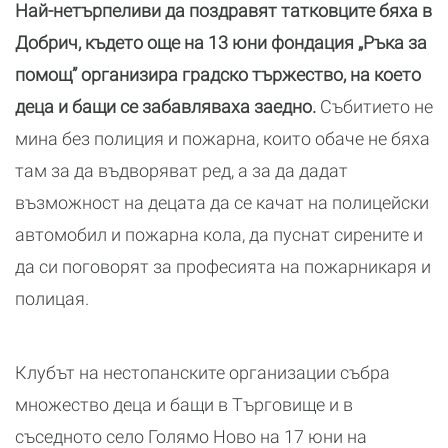
Най-нетърпеливи да поздравят татковците бяха в
Добрич, където още на 13 юни фондация „Ръка за
помощ” организира градско тържество, на което
деца и бащи се забавляваха заедно.
Събитието не
мина без полиция и пожарна, които обаче не бяха
там за да въдворяват ред, а за да дадат
възможност на децата да се качат на полицейски
автомобил и пожарна кола, да пуснат сирените и
да си поговорят за професията на пожарникаря и
полицая.
Клубът на нестопанските организации събра
множество деца и бащи в Търговище и в
съседното село Голямо Ново на 17 юни на