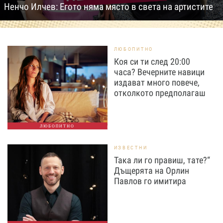
Ненчо Илчев: Егото няма място в света на артистите
ЛЮБОПИТНО
Коя си ти след 20:00
часа? Вечерните навици
издават много повече,
отколкото предполагаш
ЛЮБОПИТНО
ИЗВЕСТНИ
Така ли го правиш, тате?“
Дъщерята на Орлин
Павлов го имитира