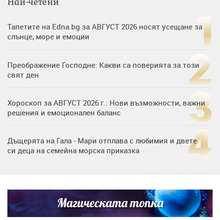
Най-четени
Тапетите на Edna.bg за АВГУСТ 2026 носят усещане за
слънце, море и емоции
Преображение Господне: Какви са поверията за този
свят ден
Хороскоп за АВГУСТ 2026 г.: Нови възможности, важни
решения и емоционален баланс
Дъщерята на Гала - Мари отплава с любимия и двете
си деца на семейна морска приказка
„Тук сме най-щастливи“: Радина Кърджилова и Пламен
Димов издадоха своето любимо място
Магическата топка
Дъщерята на Тодор Батков вдигна сватба, Стоичков и