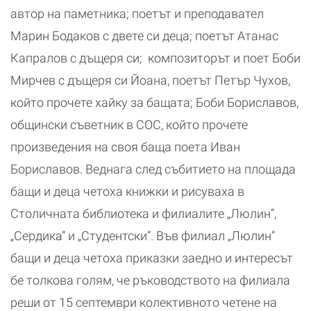
автор на паметника; поетът и преподавател
Марин Бодаков с двете си деца; поетът Атанас
Капралов с дъщеря си; композиторът и поет Боби
Мирчев с дъщеря си Йоана, поетът Петър Чухов,
който прочете хайку за бащата; Боби Бориславов,
общински съветник в СОС, който прочете
произведения на своя баща поета Иван
Бориславов. Веднага след събитието на площада
бащи и деца четоха книжки и рисуваха в
Столичната библиотека и филиалите „Люлин”,
„Сердика” и „Студентски”. Във филиал „Люлин”
бащи и деца четоха приказки заедно и интересът
бе толкова голям, че ръководството на филиала
реши от 15 септември колективното четене на