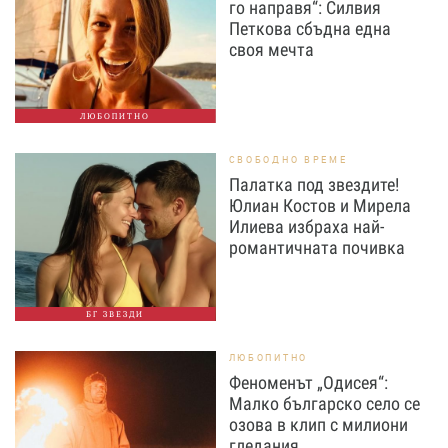
го направя“: Силвия
Петкова сбъдна една
своя мечта
ЛЮБОПИТНО
СВОБОДНО ВРЕМЕ
Палатка под звездите!
Юлиан Костов и Мирела
Илиева избраха най-
романтичната почивка
БГ ЗВЕЗДИ
ЛЮБОПИТНО
Феноменът „Одисея“:
Малко българско село се
озова в клип с милиони
гледания