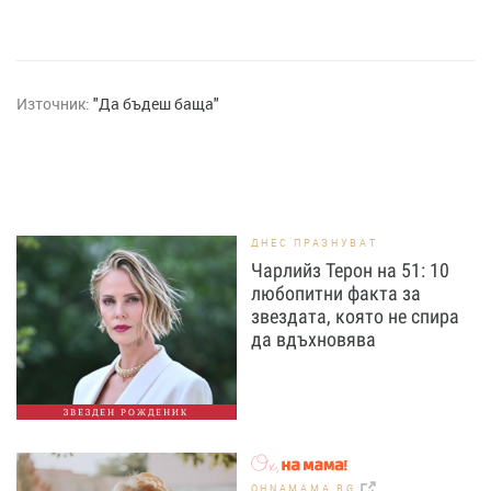
Източник:
"Да бъдеш баща"
ДНЕС ПРАЗНУВАТ
Чарлийз Терон на 51: 10
любопитни факта за
звездата, която не спира
да вдъхновява
ЗВЕЗДЕН РОЖДЕНИК
OHNAMAMA.BG