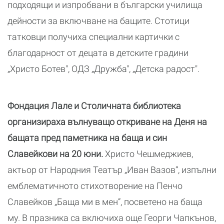
подходящи и изпробвани в български училища
дейности за включване на бащите. Стотици
татковци получиха специални картички с
благодарност от децата в детските градини
„Христо Ботев", ОДЗ „Дружба", „Детска радост".
Фондация Лале и Столичната библиотека
организираха вълнуващо откриване на Деня на
бащата пред паметника на баща и син
Славейкови на 20 юни.
Христо Чешмеджиев,
актьор от Народния Театър „Иван Вазов“, изпълни
емблематичното стихотворение на Пенчо
Славейков „Баща ми в мен”, посветено на баща
му. В празника са включиха още Георги Чапкънов,