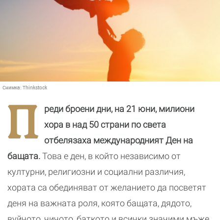
Снимка:
Thinkstock
П
реди броени дни, на 21 юни, милиони
хора в над 50 страни по света
отбелязаха международният Ден на
бащата.
Това е ден, в който независимо от
културни, религиозни и социални различия,
хората са обединяват от желанието да посветят
деня на важната роля, която бащата, дядото,
вуйчото, чичото, баткото и всички значими мъже