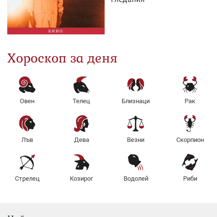
КИНО
Хороскоп за деня
Овен
Телец
Близнаци
Рак
Лъв
Дева
Везни
Скорпион
Стрелец
Козирог
Водолей
Риби