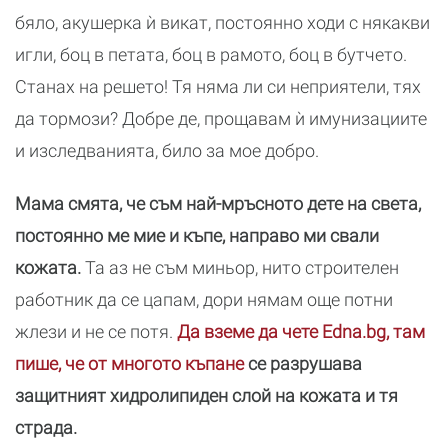
бяло, акушерка ѝ викат, постоянно ходи с някакви
игли, боц в петата, боц в рамото, боц в бутчето.
Станах на решето! Тя няма ли си неприятели, тях
да тормози? Добре де, прощавам ѝ имунизациите
и изследванията, било за мое добро.
Мама смята, че съм най-мръсното дете на света,
постоянно ме мие и къпе, направо ми свали
кожата.
Та аз не съм миньор, нито строителен
работник да се цапам, дори нямам още потни
жлези и не се потя.
Да вземе да чете Edna.bg, там
пише, че от многото къпане
се разрушава
защитният хидролипиден слой на кожата и тя
страда.