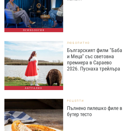
ПСИХОЛОГИЯ
ЛЮБОПИТНО
Българският филм "Баба
и Меца" със световна
премиера в Сараево
2026. Пуснаха трейлъра
АКТУАЛНО
РЕЦЕПТИ
Пълнено пилешко филе в
бутер тесто