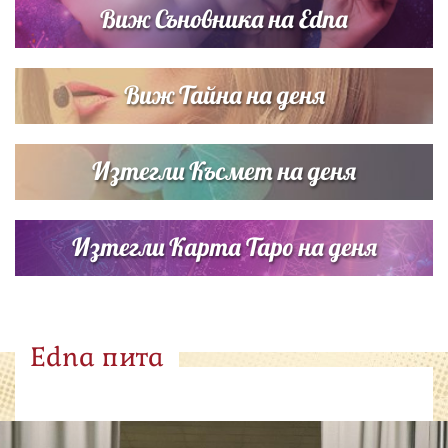
Виж Съновника на Edna
Виж Тайна на деня
Изтегли Късмет на деня
Изтегли Карта Таро на деня
Edna пита