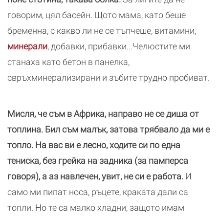
говорим, цял басейн. Щото мама, като беше
бременна, с какво ли не се тъпчеше, витамини,
минерали
, добавки, прибавки...Челюстите ми
станаха като бетон в панелка,
свръхминерализирани и зъбите трудно пробиват.
Мисля, че съм в Африка, направо не се диша от
топлина. Бил съм малък, затова трябвало да ми е
топло. На вас ви е лесно, ходите си по една
тениска, без грейка на задника (за памперса
говоря), а аз навлечен, увит, не си е работа.
И
само ми пипат носа, ръцете, краката дали са
топли. Но те са малко хладни, защото имам