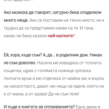
Ако можеха да говорят, сигурно биха споделили
много неща.
Ако се поставим на тяхно място, не е
трудно да си представим какви са те. И така,
какво ли биха казали
най-малките
?
Ей, хора, къде съм? А, да... в родилния дом. Никак
не съм доволен.
Насила ме извадиха от топлата
къщичка, щрак с голямата ножица срязаха
пъпната връв и ме отделиха от майка ми, и върха
на нахалството, дават ми нещо за ядене, което не
е от мама, а от крава! Да не съм теле!
И къде е книгата за оплакванията?
Една дама в