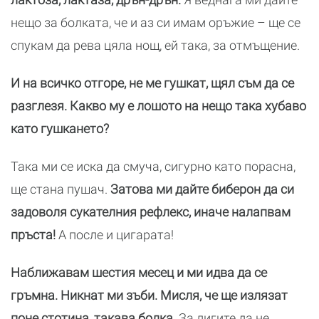
нещо за болката, че и аз си имам оръжие – ще се
спукам да рева цяла нощ, ей така, за отмъщение.
И на всичко отгоре, не ме гушкат, щял съм да се
разглезя. Какво му е лошото на нещо така хубаво
като гушкането?
Така ми се иска да смуча, сигурно като порасна,
ще стана пушач.
Затова ми дайте биберон да си
задоволя сукателния рефлекс, иначе налапвам
пръста!
А после и цигарата!
Наближавам шестия месец и ми идва да се
гръмна. Никнат ми зъби. Мисля, че ще излязат
поне стотина, такава болка.
За лигите да не