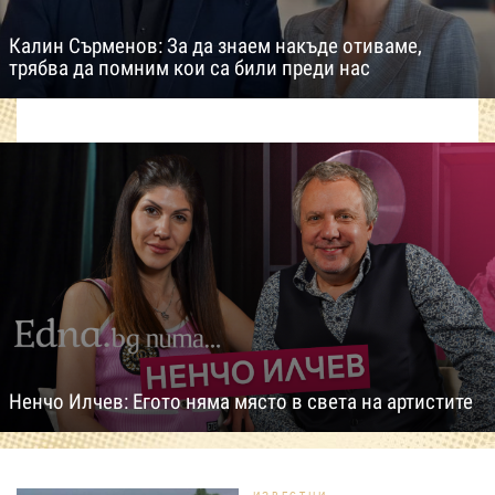
Калин Сърменов: За да знаем накъде отиваме,
трябва да помним кои са били преди нас
Ненчо Илчев: Егото няма място в света на артистите