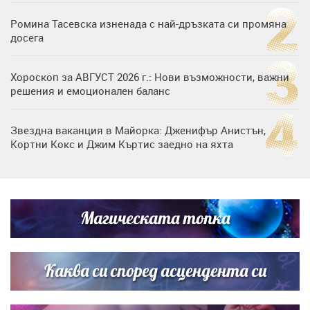
Ромина Тасевска изненада с най-дръзката си промяна
досега
Хороскоп за АВГУСТ 2026 г.: Нови възможности, важни
решения и емоционален баланс
Звездна ваканция в Майорка: Дженифър Анистън,
Кортни Кокс и Джим Къртис заедно на яхта
Дъщерята на Гала - Мари отплава с любимия и двете
си деца на семейна морска приказка
Магическата топка
Дъщерята на Тодор Батков вдигна сватба, Стоичков и
Братя Аргирови я изненадаха с песен
Каква си според асцендента си