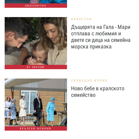
ЛЮБОПИТНО
ИЗВЕСТНИ
Дъщерята на Гала - Мари
отплава с любимия и
двете си деца на семейна
морска приказка
БГ ЗВЕЗДИ
СВОБОДНО ВРЕМЕ
Ново бебе в кралското
семейство
КРАЛСКИ НОВИНИ