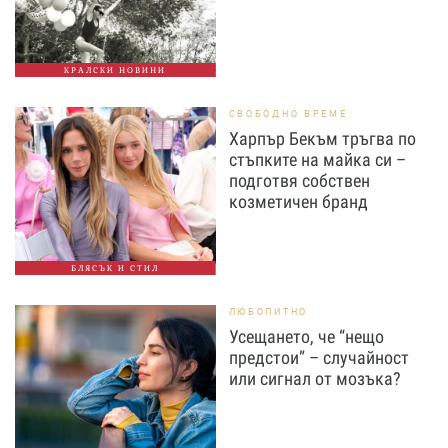
КРАЛСКИ НОВИНИ
СВОБОДНО ВРЕМЕ
Харпър Бекъм тръгва по
стъпките на майка си –
подготвя собствен
козметичен бранд
БЛЯСЪК И СТИЛ
ЛЮБОПИТНО
Усещането, че “нещо
предстои” – случайност
или сигнал от мозъка?