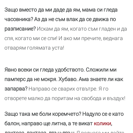
Защо вместо да ми даде да ям, мама си гледа
часовника? Аз да не съм влак да се движа по
разписание?
Искам да ям, когато съм гладен и да
спя, когато ми се спи! И ако ми пречите, веднага
отварям голямата уста!
Явно всеки си гледа удобството. Сложили ми
памперс да не мокря. Хубаво. Ама знаете ли как
запарва?
Направо се сварих отвътре. Я го
отворете малко да поритам на свобода и въздух!
Защо така ме боли коремчето? Надуло се е като
балон, направо ще литна, а те викат
колики
,
лактоза, лактаза, дрън-дрън.
Я веднага ми дайте