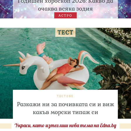
Годишен хороскоп 2026: Какво да
очаква всяка зодия
АСТРО
ТЕСТОВЕ
Разкажи ни за почивката си и виж
какъв морски типаж си
Украси, като изтеглиш нова тема на Edna.bg