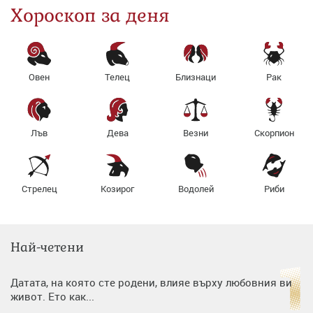
Хороскоп за деня
Овен
Телец
Близнаци
Рак
Лъв
Дева
Везни
Скорпион
Стрелец
Козирог
Водолей
Риби
Най-четени
Датата, на която сте родени, влияе върху любовния ви
живот. Ето как...