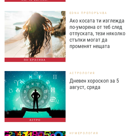
EDNA ПРЕПОРЪЧВА
Ако косата ти изглежда
по-уморена от теб след
отпуската, тези няколко
стъпки могат да
променят нещата
ПО-КРАСИВА
АСТРОЛОГИЯ
Дневен хороскоп за 5
август, сряда
АСТРО
НУМЕРОЛОГИЯ