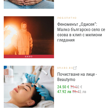
ЛЮБОПИТНО
Феноменът „Одисея“:
Малко българско село се
озова в клип с милиони
гледания
КИНО
GRABO.BG
Почистване на лице -
Beautymo
24.50 €
35.00 €
47.92 лв
68.45 лв