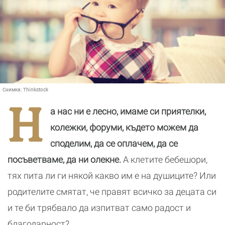
Снимка:
Thinkstock
Н
а нас ни е лесно, имаме си приятелки,
колежки, форуми, където можем да
споделим, да се оплачем, да се
посъветваме, да ни олекне.
А клетите бебешори,
тях пита ли ги някой какво им е на душиците? Или
родителите смятат, че правят всичко за децата си
и те би трябвало да изпитват само радост и
благодарност?