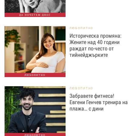
ДА ПОЧЕТЕМ ДНЕС
ЛЮБОПИТНО
Историческа промяна:
Жените над 40 години
раждат по-често от
тийнейджърките
ЛЮБОПИТНО
ЛЮБОПИТНО
Забравете фитнеса!
Евгени Генчев тренира на
плажа… с дини
ЛЮБОПИТНО