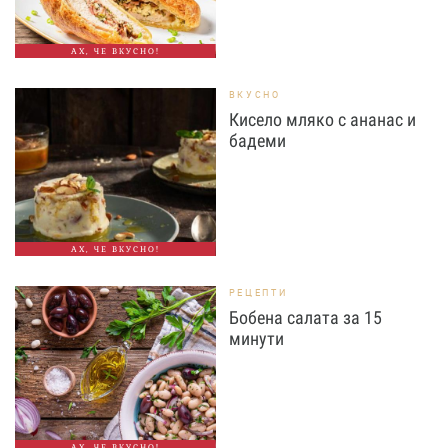
АХ, ЧЕ ВКУСНО!
ВКУСНО
Кисело мляко с ананас и
бадеми
АХ, ЧЕ ВКУСНО!
РЕЦЕПТИ
Бобена салата за 15
минути
АХ, ЧЕ ВКУСНО!