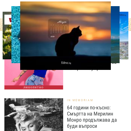
Оферти
МОДА И КРАСОТА
Край на високите токчета
и дамските чанти? Gen Z
променя правилата за
вечерния аутфит
ЛЮБОПИТНО
IN MEMORIAM
64 години по-късно:
Смъртта на Мерилин
Монро продължава да
буди въпроси