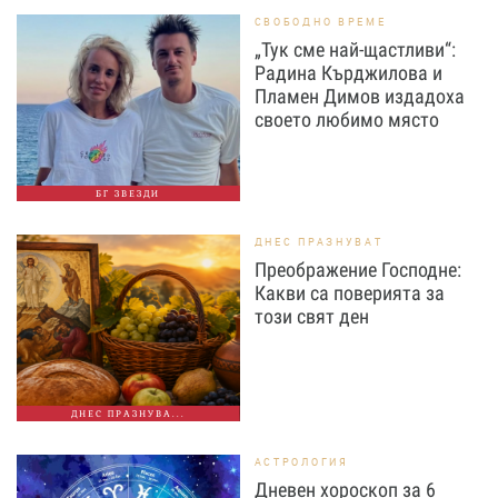
СВОБОДНО ВРЕМЕ
„Тук сме най-щастливи“:
Радина Кърджилова и
Пламен Димов издадоха
своето любимо място
БГ ЗВЕЗДИ
ДНЕС ПРАЗНУВАТ
Преображение Господне:
Какви са поверията за
този свят ден
ДНЕС ПРАЗНУВА...
АСТРОЛОГИЯ
Дневен хороскоп за 6