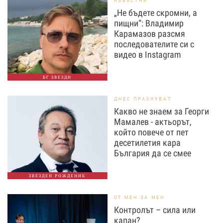
ИЗВЕСТНИ
„Не бъдете скромни, а
пищни“: Владимир
Карамазов разсмя
последователите си с
видео в Instagram
БГ ЗВЕЗДИ
ДНЕС ПРАЗНУВАТ
Какво не знаем за Георги
Мамалев - актьорът,
който повече от пет
десетилетия кара
България да се смее
ЗВЕЗДЕН РОЖДЕНИК
ОТ МЕН ЗА МЕН
Контролът – сила или
капан?