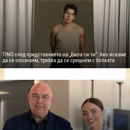
TINO след представянето на „Била си ти“: Ако искаме
да се опознаем, трябва да се срещнем с болката