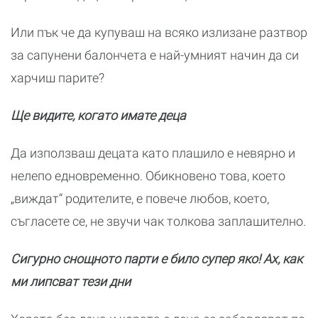
Или пък че да купуваш на всяко излизане разтвор
за сапунени балончета е най-умният начин да си
харчиш парите?
Ще видите, когато имате деца
Да използваш децата като плашило е невярно и
нелепо едновременно. Обикновено това, което
„виждат“ родителите, е повече любов, което,
съгласете се, не звучи чак толкова заплашително.
Сигурно снощното парти е било супер яко! Ах, как
ми липсват тези дни