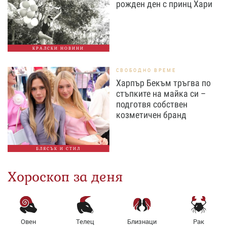
рожден ден с принц Хари
КРАЛСКИ НОВИНИ
СВОБОДНО ВРЕМЕ
Харпър Бекъм тръгва по
стъпките на майка си –
подготвя собствен
козметичен бранд
БЛЯСЪК И СТИЛ
Хороскоп за деня
Овен
Телец
Близнаци
Рак