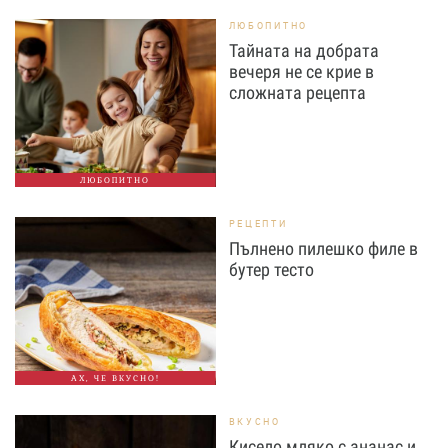
ЛЮБОПИТНО
Тайната на добрата
вечеря не се крие в
сложната рецепта
ЛЮБОПИТНО
РЕЦЕПТИ
Пълнено пилешко филе в
бутер тесто
АХ, ЧЕ ВКУСНО!
ВКУСНО
Кисело мляко с ананас и