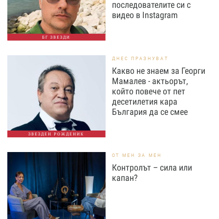
последователите си с
видео в Instagram
БГ ЗВЕЗДИ
ДНЕС ПРАЗНУВАТ
Какво не знаем за Георги
Мамалев - актьорът,
който повече от пет
десетилетия кара
България да се смее
ЗВЕЗДЕН РОЖДЕНИК
ОТ МЕН ЗА МЕН
Контролът – сила или
капан?