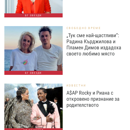
БГ ЗВЕЗДИ
СВОБОДНО ВРЕМЕ
„Тук сме най-щастливи“:
Радина Кърджилова и
Пламен Димов издадоха
своето любимо място
БГ ЗВЕЗДИ
ИЗВЕСТНИ
A$AP Rocky и Риана с
откровено признание за
родителството