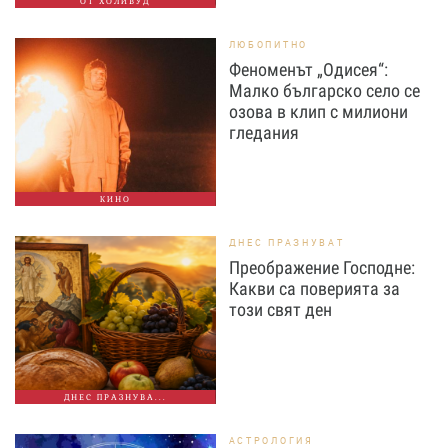
ОТ ХОЛИВУД
ЛЮБОПИТНО
Феноменът „Одисея“:
Малко българско село се
озова в клип с милиони
гледания
КИНО
ДНЕС ПРАЗНУВАТ
Преображение Господне:
Какви са поверията за
този свят ден
ДНЕС ПРАЗНУВА...
АСТРОЛОГИЯ