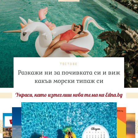
ТЕСТОВЕ
Разкажи ни за почивката си и виж
какъв морски типаж си
Украси, като изтеглиш нова тема на Edna.bg
Оферти