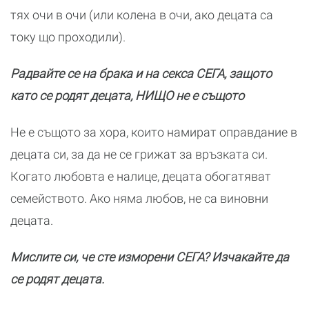
тях очи в очи (или колена в очи, ако децата са
току що проходили).
Радвайте се на брака и на секса СЕГА, защото
като се родят децата, НИЩО не е същото
Не е същото за хора, които намират оправдание в
децата си, за да не се грижат за връзката си.
Когато любовта е налице, децата обогатяват
семейството. Ако няма любов, не са виновни
децата.
Мислите си, че сте изморени СЕГА? Изчакайте да
се родят децата.