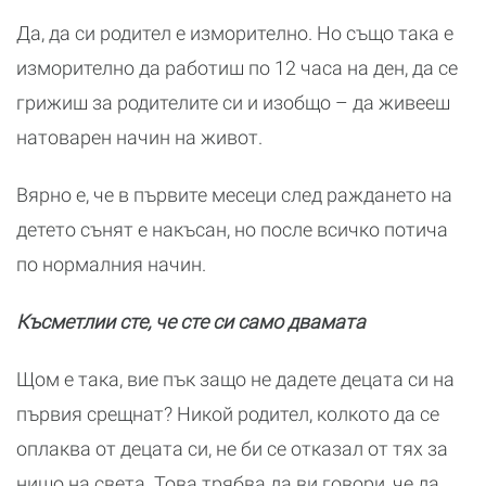
Да, да си родител е изморително. Но също така е
изморително да работиш по 12 часа на ден, да се
грижиш за родителите си и изобщо – да живееш
натоварен начин на живот.
Вярно е, че в първите месеци след раждането на
детето сънят е накъсан, но после всичко потича
по нормалния начин.
Късметлии сте, че сте си само двамата
Щом е така, вие пък защо не дадете децата си на
първия срещнат? Никой родител, колкото да се
оплаква от децата си, не би се отказал от тях за
нищо на света. Това трябва да ви говори, че да