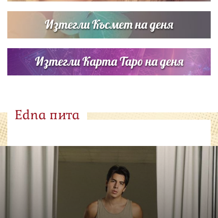
Изтегли Късмет на деня
Изтегли Карта Таро на деня
Edna пита