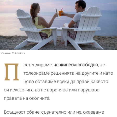
Снимка:
Thinkstock
П
ретендираме, че
живеем свободно
, че
толерираме решенията на другите и като
цяло оставяме всеки да прави каквото
си иска, стига да не наранява или нарушава
правата на околните.
Всъщност обаче, съзнателно или не, оказваме