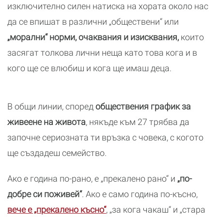
изключително силен натиска на хората около нас
да се впишат в различни „обществени“ или
„морални“ норми, очаквания и изисквания,
които
засягат толкова лични неща като това кога и в
кого ще се влюбиш и кога ще имаш деца.
В общи линии, според
обществения график за
живеене на живота
, някъде към 27 трябва да
започне сериозната ти връзка с човека, с когото
ще създадеш семейство.
Ако е година по-рано, е „прекалено рано“ и
„по-
добре си поживей“
. Ако е само година по-късно,
вече е „прекалено късно“
, „за кога чакаш“ и „стара