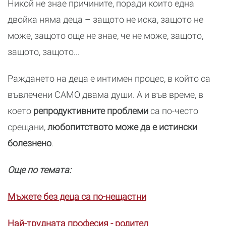
Никой не знае причините, поради които една
двойка няма деца – защото не иска, защото не
може, защото още не знае, че не може, защото,
защото, защото...
Раждането на деца е интимен процес, в който са
въвлечени САМО двама души. А и във време, в
което
репродуктивните проблеми
са по-често
срещани,
любопитството може да е истински
болезнено
.
Още по темата:
Мъжете без деца са по-нещастни
Най-трудната професия - родител