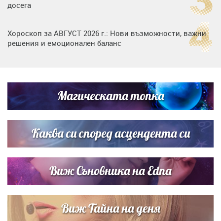
досега
Хороскоп за АВГУСТ 2026 г.: Нови възможности, важни
решения и емоционален баланс
Дъщерята на Гала - Мари отплава с любимия и двете
си деца на семейна морска приказка
Магическата топка
Звездна ваканция в Майорка: Дженифър Анистън,
Кортни Кокс и Джим Къртис заедно на яхта
Каква си според асцендента си
Виж Съновника на Edna
Виж Тайна на деня