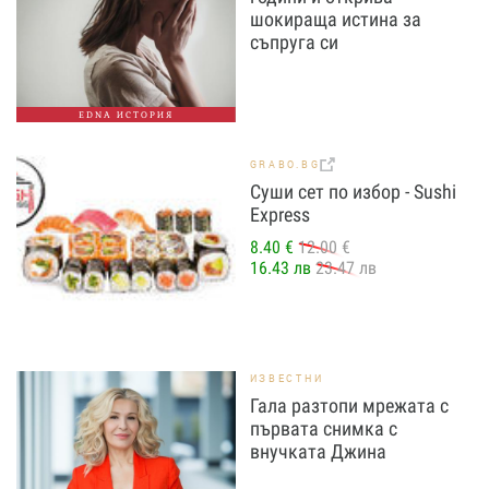
шокираща истина за
съпруга си
EDNA ИСТОРИЯ
GRABO.BG
Суши сет по избор - Sushi
Express
8.40 €
12.00 €
16.43 лв
23.47 лв
ИЗВЕСТНИ
Гала разтопи мрежата с
първата снимка с
внучката Джина