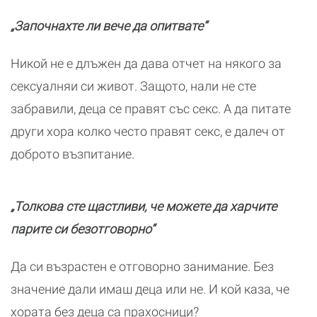
„Започнахте ли вече да опитвате“
Никой не е длъжен да дава отчет на някого за
сексуалняи си живот. Защото, нали не сте
забравили, деца се правят със секс. А да питате
други хора колко често правят секс, е далеч от
доброто възпитание.
„Толкова сте щастливи, че можете да харчите
парите си безотговорно“
Да си възрастен е отговорно занимание. Без
значение дали имаш деца или не. И кой каза, че
хората без деца са прахосници?