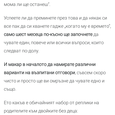
мома ли ще останеш“.
Успеете ли да преминете през това и да някак си
все пак да си хванете гадже „когато му е времето“,
само шест месеца по-късно ще започнете
да
чувате един, повече или всички въпроси, които
следват по-долу.
И макар в началото да намирате различни
варианти на възпитани отговори
, съвсем скоро
чисто и просто ще ви омръзне да чувате едно и
също.
Ето какъв е обичайният набор от реплики на
родителите към двойките без деца: