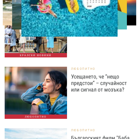
СВОБОДНО ВРЕМЕ
Ново бебе в кралското
семейство
КРАЛСКИ НОВИНИ
ЛЮБОПИТНО
Усещането, че “нещо
предстои” – случайност
или сигнал от мозъка?
ЛЮБОПИТНО
ЛЮБОПИТНО
Българският филм "Баба