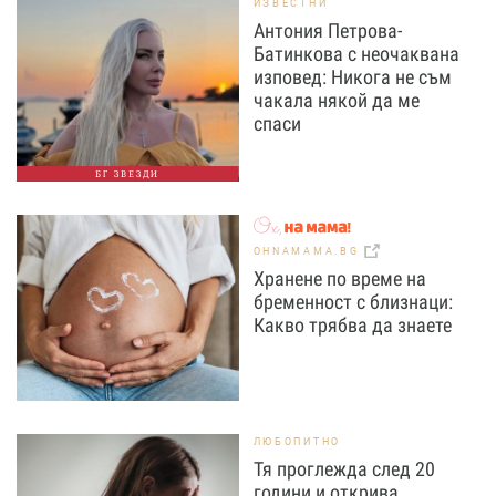
ИЗВЕСТНИ
Антония Петрова-
Батинкова с неочаквана
изповед: Никога не съм
чакала някой да ме
спаси
БГ ЗВЕЗДИ
OHNAMAMA.BG
Хранене по време на
бременност с близнаци:
Какво трябва да знаете
ЛЮБОПИТНО
Тя проглежда след 20
години и открива