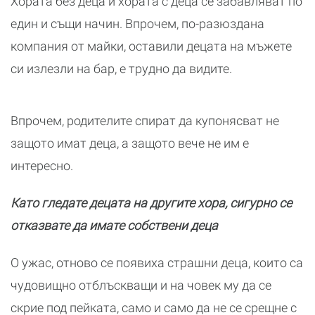
Хората без деца и хората с деца се забавляват по
един и същи начин. Впрочем, по-разюздана
компания от майки, оставили децата на мъжете
си излезли на бар, е трудно да видите.
Впрочем, родителите спират да купонясват не
защото имат деца, а защото вече не им е
интересно.
Като гледате децата на другите хора, сигурно се
отказвате да имате собствени деца
О ужас, отново се появиха страшни деца, които са
чудовищно отблъскващи и на човек му да се
скрие под пейката, само и само да не се срещне с