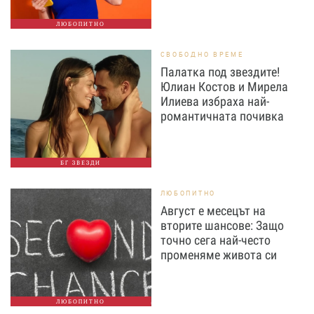
ЛЮБОПИТНО
СВОБОДНО ВРЕМЕ
Палатка под звездите!
Юлиан Костов и Мирела
Илиева избраха най-
романтичната почивка
БГ ЗВЕЗДИ
ЛЮБОПИТНО
Август е месецът на
вторите шансове: Защо
точно сега най-често
променяме живота си
ЛЮБОПИТНО