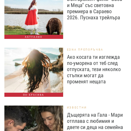
и Меца" със световна
премиера в Сараево
2026. Пуснаха трейлъра
АКТУАЛНО
EDNA ПРЕПОРЪЧВА
Ако косата ти изглежда
по-уморена от теб след
отпуската, тези няколко
стъпки могат да
променят нещата
ПО-КРАСИВА
ИЗВЕСТНИ
Дъщерята на Гала - Мари
отплава с любимия и
двете си деца на семейна