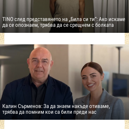
TINO след представянето на „Била си ти“: Ако искаме
да се опознаем, трябва да се срещнем с болката
Калин Сърменов: За да знаем накъде отиваме,
трябва да помним кои са били преди нас