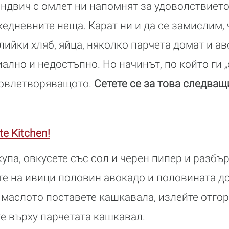
андвич с омлет ни напомнят за удоволствието
жедневните неща. Карат ни и да се замислим, 
лийки хляб, яйца, няколко парчета домат и ав
ално и недостъпно. Но начинът, по който ги 
довлетворяващото.
Сетете се за това следващи
e Kitchen!
купа, овкусете със сол и черен пипер и разбъ
е на ивици половин авокадо и половината до
 маслото поставете кашкавала, излейте отгор
е върху парчетата кашкавал.