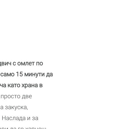
вич с омлет по
само 15 минути да
ча като храна в
е просто две
а закуска,
 Наслада и за
рви да го хапнеш