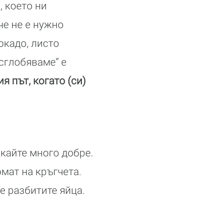
, което ни
че не е нужно
окадо, листо
„сглобяваме“ е
я път, когато (си)
ркайте много добре.
мат на кръгчета.
е разбитите яйца.