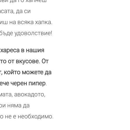
сата, да си
иш на всяка хапка.
 бъде удоволствие!
 хареса в нашия
то от вкусове. От
, който можете да
ече черен пипер
.
ата, авокадото,
ри няма да
о не е необходимо.