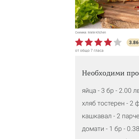
Снимка:
Mate Kitchen
3.86
от общо
7
гласа
Необходими про
яйца - 3 бр - 2.00 л
хляб тостерен - 2 
кашкавал - 2 парче
домати - 1 бр - 0.3