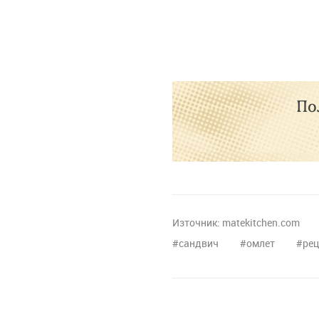
По
Източник:
matekitchen.com
сандвич
омлет
рец