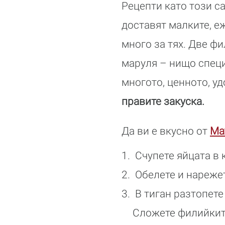
Рецепти като този с
доставят малките, е
много за тях. Две фи
маруля – нищо специ
многото, ценното, у
правите закуска.
Да ви е вкусно от
Mat
Счупете яйцата в 
Обелете и нарежет
В тиган разтопете
Сложете филийкит