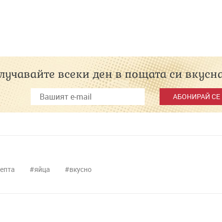
лучавайте всеки ден в пощата си вкусн
АБОНИРАЙ СЕ
епта
яйца
вкусно