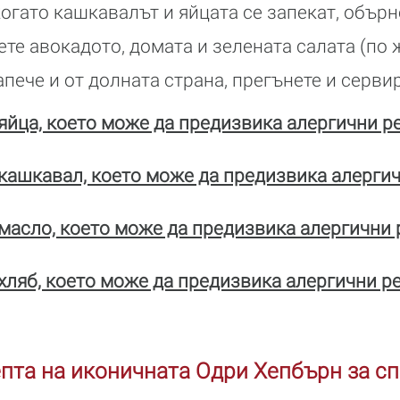
когато кашкавалът и яйцата се запекат, обърн
те авокадото, домата и зелената салата (по 
пече и от долната страна, прегънете и серви
йца, което може да предизвика алергични р
кашкавал, което може да предизвика алергич
асло, което може да предизвика алергични 
ляб, което може да предизвика алергични р
та на иконичната Одри Хепбърн за сп