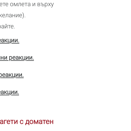
ете омлета и върху
желание).
райте.
еакции.
ни реакции.
реакции.
еакции.
агети с доматен