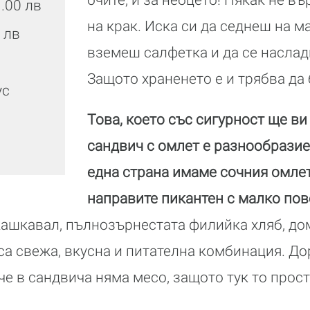
1.00 лв
на крак. Иска си да седнеш на ма
3 лв
вземеш салфетка и да се наслад
Защото храненето е и трябва да
ус
Това, което със сигурност ще ви
сандвич с омлет е разнообразие
една страна имаме сочния омлет
направите пикантен с малко пов
ашкавал, пълнозърнестата филийка хляб, дом
 са свежа, вкусна и питателна комбинация. До
че в сандвича няма месо, защото тук то прост