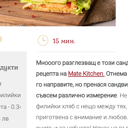
15 мин.
Мнооого разглезващ е този санд
дукти
рецепта на
Mate Kitchen.
Отнема 
в
го направите, но пренася сандви
филийки - 0.06 лв
съвсем различно измерение
. Н
филийки хляб с нещо между тях, 
та - 0.34 лв
приготвена с внимание и любов.
8 лв
очите, и за небцето! Някак не въ