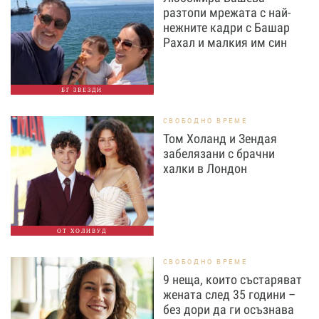
разтопи мрежата с най-
нежните кадри с Башар
Рахал и малкия им син
БГ ЗВЕЗДИ
СВОБОДНО ВРЕМЕ
Том Холанд и Зендая
забелязани с брачни
халки в Лондон
ОТ ХОЛИВУД
СВОБОДНО ВРЕМЕ
9 неща, които състаряват
жената след 35 години –
без дори да ги осъзнава