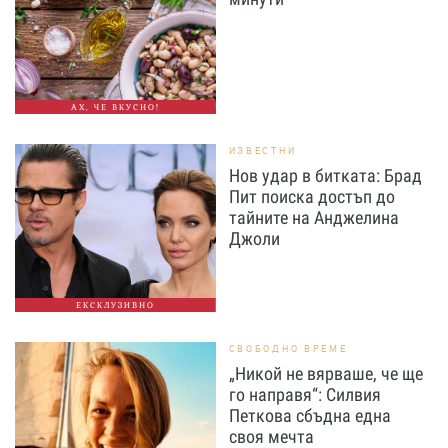
АХ, ЧЕ ВКУСНО!
ИЗВЕСТНИ
Нов удар в битката: Брад
Пит поиска достъп до
тайните на Анджелина
Джоли
ЕКСКЛУЗИВНО
СВОБОДНО ВРЕМЕ
„Никой не вярваше, че ще
го направя“: Силвия
Петкова сбъдна една
своя мечта