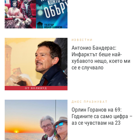
ИЗВЕСТНИ
Антонио Бандерас:
Инфарктът беше най-
хубавото нещо, което ми
се е случвало
ОТ ХОЛИВУД
ДНЕС ПРАЗНУВАТ
Орлин Горанов на 69:
Годините са само цифра –
аз се чувствам на 23