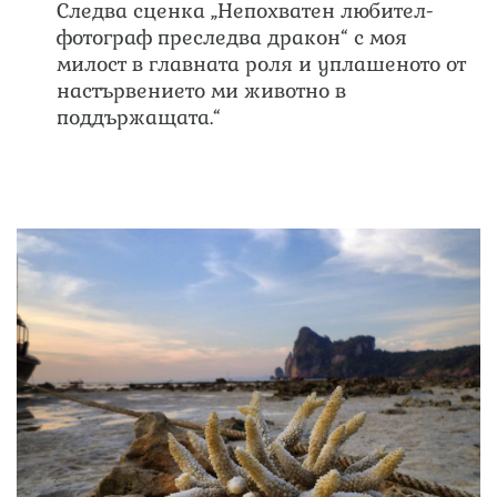
Следва сценка „Непохватен любител-
фотограф преследва дракон“ с моя
милост в главната роля и уплашеното от
настървението ми животно в
поддържащата.“