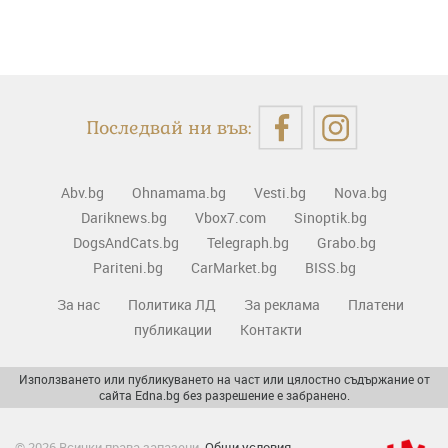
Последвай ни във:
Abv.bg
Ohnamama.bg
Vesti.bg
Nova.bg
Dariknews.bg
Vbox7.com
Sinoptik.bg
DogsAndCats.bg
Telegraph.bg
Grabo.bg
Pariteni.bg
CarMarket.bg
BISS.bg
За нас
Политика ЛД
За реклама
Платени
публикации
Контакти
Използването или публикуването на част или цялостно съдържание от
сайта Edna.bg без разрешение е забранено.
© 2026 Всички права запазени.
Общи условия