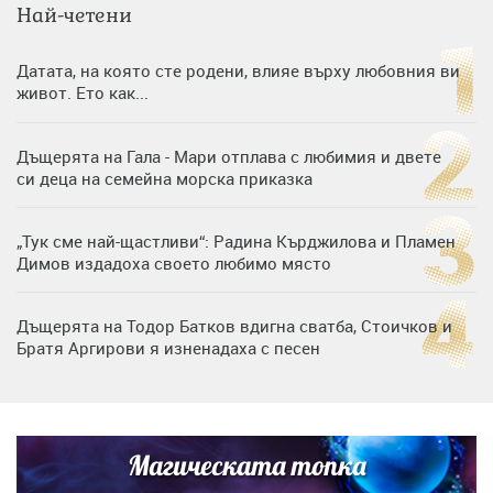
Най-четени
Датата, на която сте родени, влияе върху любовния ви
живот. Ето как...
Дъщерята на Гала - Мари отплава с любимия и двете
си деца на семейна морска приказка
„Тук сме най-щастливи“: Радина Кърджилова и Пламен
Димов издадоха своето любимо място
Дъщерята на Тодор Батков вдигна сватба, Стоичков и
Братя Аргирови я изненадаха с песен
Дневен хороскоп за 6 август, четвъртък
Магическата топка