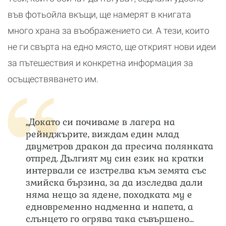
във фотьойла вкъщи, ще намерят в книгата
много храна за въображението си. А тези, които
не ги свърта на едно място, ще открият нови идеи
за пътешествия и конкретна информация за
осъществяването им.
„Докато си почиваме в лагера на
рейнджърите, виждам един млад
двуметров дракон да пресича полянката
отпред. Дългият му син език на кратки
интервали се изстрелва към земята със
змийска бързина, за да изследва дали
няма нещо за ядене, походката му е
едновременно надменна и напета, а
слънцето го огрява така съвършено...