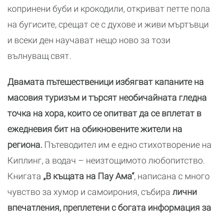
копринени буби и крокодили, откриват петте пола
на бугисите, срещат се с духове и живи мъртъвци
и всеки ден научават нещо ново за този
вълнуващ свят.
Двамата пътешественици избягват капаните на
масовия туризъм и търсят необичайната гледна
точка на хора, които се опитват да се вплетат в
ежедневия бит на обикновените жители на
региона.
Пътеводител им е едно стихотворение на
Киплинг, а водач – неизтощимото любопитство.
Книгата
„В къщата на Пау Ама“
, написана с много
чувство за хумор и самоирония, събира
лични
впечатления, преплетени с богата информация за