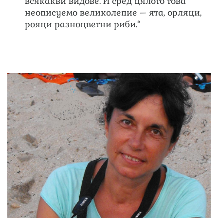
всякакви видове. И сред цялото това
неописуемо великолепие – ята, орляци,
рояци разноцветни риби.“