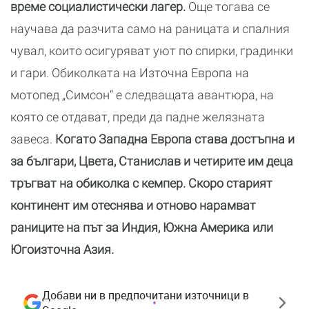
време социалистически лагер.
Още тогава се
научава да разчита само на раницата и спалния
чувал, които осигуряват уют по спирки, градинки
и гари. Обиколката на Източна Европа на
мотопед „Симсон“ е следващата авантюра, на
която се отдават, преди да падне желязната
завеса.
Когато Западна Европа става достъпна и
за българи, Цвета, Станислав и четирите им деца
тръгват на обиколка с кемпер. Скоро старият
континент им отеснява и отново нарамват
раниците на път за Индия, Южна Америка или
Югоизточна Азия.
Добави ни в предпочитани източници в