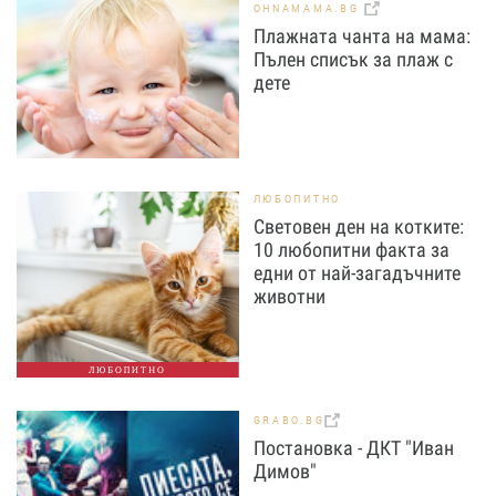
OHNAMAMA.BG
Плажната чанта на мама:
Пълен списък за плаж с
дете
ЛЮБОПИТНО
Световен ден на котките:
10 любопитни факта за
едни от най-загадъчните
животни
ЛЮБОПИТНО
GRABO.BG
Постановка - ДКТ "Иван
Димов"