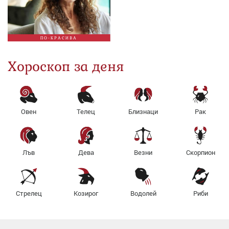
ПО-КРАСИВА
Хороскоп за деня
Овен
Телец
Близнаци
Рак
Лъв
Дева
Везни
Скорпион
Стрелец
Козирог
Водолей
Риби