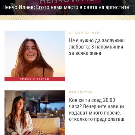
Ненчо Илчев: Егото няма място в света на артистите
ОТ МЕН ЗА МЕН
Не е нужно да заслужиш
любовта: 8 напомняния
за всяка жена
ЛЮБОВ И ВРЪЗКИ
ЛЮБОПИТНО
Коя си ти след 20:00
часа? Вечерните навици
издават много повече,
отколкото предполагаш