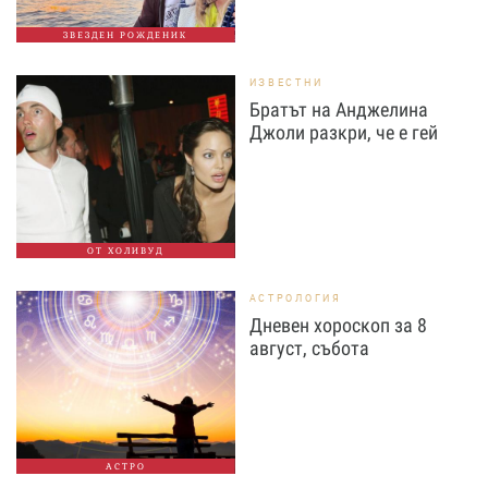
ЗВЕЗДЕН РОЖДЕНИК
ИЗВЕСТНИ
Братът на Анджелина
Джоли разкри, че е гей
ОТ ХОЛИВУД
АСТРОЛОГИЯ
Дневен хороскоп за 8
август, събота
АСТРО