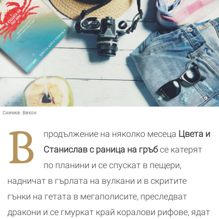
Снимка:
Вакон
В
продължение на няколко месеца
Цвета и
Станислав с раница на гръб
се катерят
по планини и се спускат в пещери,
надничат в гърлата на вулкани и в скритите
гънки на гетата в мегаполисите, преследват
дракони и се гмуркат край коралови рифове, ядат