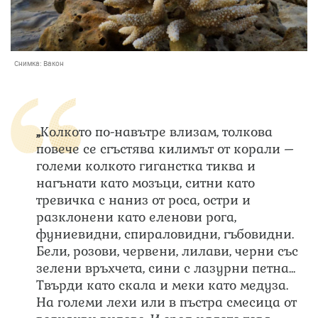
Снимка:
Вакон
„
Колкото по-навътре влизам, толкова
повече се сгъстява килимът от корали –
големи колкото гиганстка тиква и
нагънати като мозъци, ситни като
тревичка с наниз от роса, остри и
разклонени като еленови рога,
фуниевидни, спираловидни, гъбовидни.
Бели, розови, червени, лилави, черни със
зелени връхчета, сини с лазурни петна...
Твърди като скала и меки като медуза.
На големи лехи или в пъстра смесица от