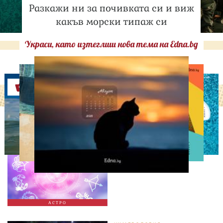
Разкажи ни за почивката си и виж
какъв морски типаж си
Украси, като изтеглиш нова тема на Edna.bg
Оферти
АСТРОЛОГИЯ
Дневен хороскоп за 7
август, петък
АСТРО