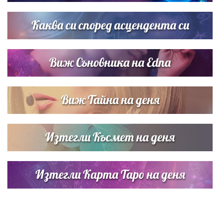
Списъкът е ясен: Джей Ло и Риана във ВИП гостите на
сватбата на Роналдо
Каква си според асцендента си
Виж Съновника на Edna
Виж Тайна на деня
Изтегли Късмет на деня
Изтегли Карта Таро на деня