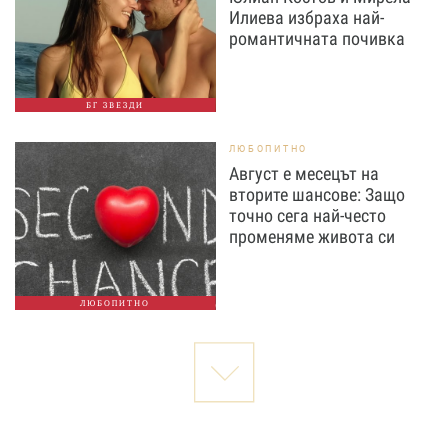
Илиева избраха най-
романтичната почивка
БГ ЗВЕЗДИ
ЛЮБОПИТНО
Август е месецът на
вторите шансове: Защо
точно сега най-често
променяме живота си
ЛЮБОПИТНО