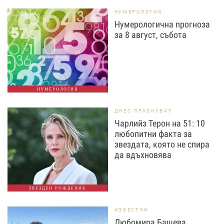
НУМЕРОЛОГИЯ
Нумерологична прогноза
за 8 август, събота
НУМЕРОЛОГИЯ
ДНЕС ПРАЗНУВАТ
Чарлийз Терон на 51: 10
любопитни факта за
звездата, която не спира
да вдъхновява
ЗВЕЗДЕН РОЖДЕНИК
ИЗВЕСТНИ
Любомира Башева