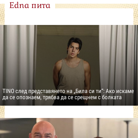
Edna пита
TINO след представянето на „Била си ти“: Ако искаме
да се опознаем, трябва да се срещнем с болката