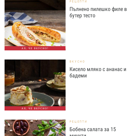
РЕЦЕПТИ
Пълнено пилешко филе в
бутер тесто
АХ, ЧЕ ВКУСНО!
ВКУСНО
Кисело мляко с ананас и
бадеми
АХ, ЧЕ ВКУСНО!
РЕЦЕПТИ
Бобена салата за 15
минути