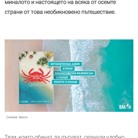
миналото и настоящето на всяка от осемте
страни от това необикновено пътешествие.
Снимка:
Вакон
Тези, които обичат да пътуват, седнали удобно