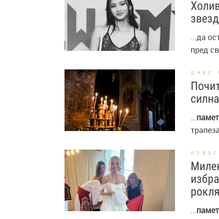
Холив
звезд
...да о
пред с
ДНЕС 
Почит
силна
...
памет
трапеза
ИЗВЕ
Милен
избра
рокл
...
памет