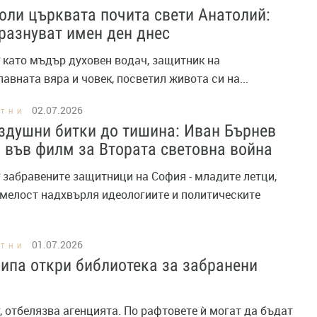
юли църквата почита свети Анатолий:
разнуват имен ден днес
като мъдър духовен водач, защитник на
авната вяра и човек, посветил живота си на...
02.07.2026
СТНИ
здушни битки до тишина: Иван Бърнев
 във филм за Втората световна война
забравените защитници на София - младите летци,
смелост надхвърля идеологиите и политическите
01.07.2026
СТНИ
ипа откри библиотека за забранени
, отбелязва агенцията. По рафтовете ѝ могат да бъдат