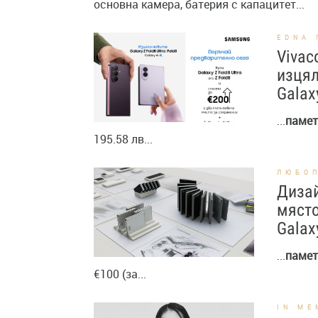
основна камера, батерия с капацитет...
EDNA
Vivac
изцял
Galax
...
памет
195.58 лв...
ЛЮБО
Дизай
място
Galax
...
памет
€100 (за...
IN ME