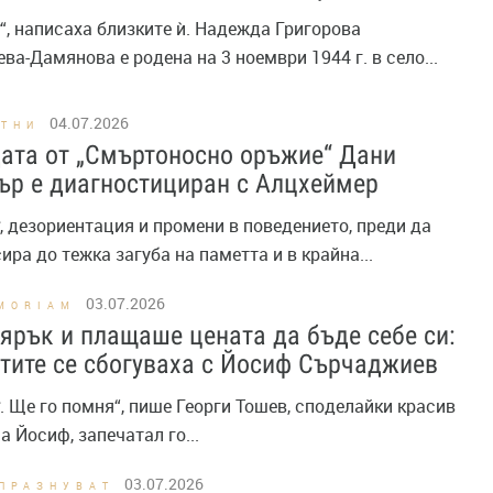
“, написаха близките ѝ. Надежда Григорова
ва-Дамянова е родена на 3 ноември 1944 г. в село...
04.07.2026
СТНИ
ата от „Смъртоносно оръжие“ Дани
ър е диагностициран с Алцхеймер
, дезориентация и промени в поведението, преди да
ира до тежка загуба на паметта и в крайна...
03.07.2026
MORIAM
ярък и плащаше цената да бъде себе си:
тите се сбогуваха с Йосиф Сърчаджиев
. Ще го помня“, пише Георги Тошев, споделайки красив
а Йосиф, запечатал го...
03.07.2026
ПРАЗНУВАТ