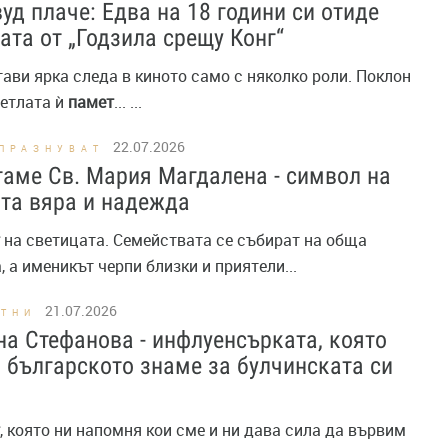
уд плаче: Едва на 18 години си отиде
ата от „Годзила срещу Конг“
стави ярка следа в киното само с няколко роли. Поклон
ветлата ѝ
памет
... ...
22.07.2026
ПРАЗНУВАТ
аме Св. Мария Магдалена - символ на
та вяра и надежда
на светицата. Семействата се събират на обща
, а именикът черпи близки и приятели...
21.07.2026
СТНИ
а Стефанова - инфлуенсърката, която
 българското знаме за булчинската си
я
, която ни напомня кои сме и ни дава сила да вървим