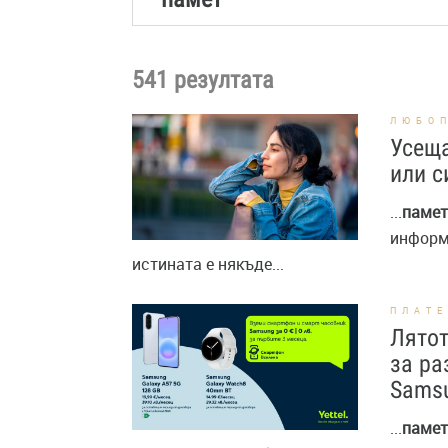
541 резултата
ЛЮБО
Усеща
или с
...
памет
информ
истината е някъде...
ПЛАТ
Лятот
за ра
Samsu
...
памет