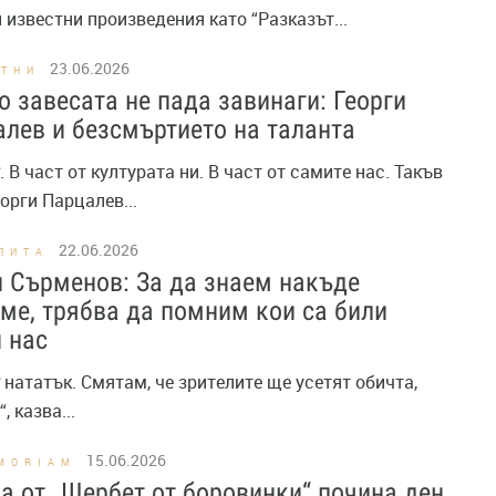
 известни произведения като “Разказът...
23.06.2026
СТНИ
о завесата не пада завинаги: Георги
лев и безсмъртието на таланта
. В част от културата ни. В част от самите нас. Такъв
орги Парцалев...
22.06.2026
ПИТА
 Сърменов: За да знаем накъде
ме, трябва да помним кои са били
 нас
нататък. Смятам, че зрителите ще усетят обичта,
 казва...
15.06.2026
MORIAM
а от „Шербет от боровинки“ почина ден