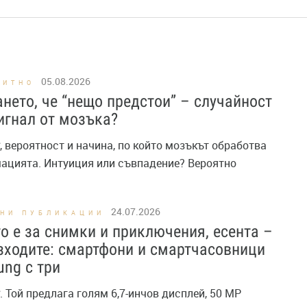
05.08.2026
ПИТНО
нето, че “нещо предстои” – случайност
игнал от мозъка?
, вероятност и начина, по който мозъкът обработва
ацията. Интуиция или съвпадение? Вероятно
24.07.2026
ЕНИ ПУБЛИКАЦИИ
о е за снимки и приключения, есента –
зходите: смартфони и смартчасовници
ng с три
. Той предлага голям 6,7-инчов дисплей, 50 MP