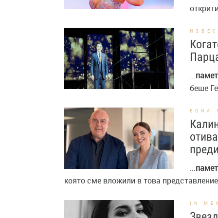
открити
ИЗВЕ
Когат
Парца
...
памет
беше Ге
EDNA 
Калин
отива
преди
...
памет
която сме вложили в това представление“,
IN ME
Звезд