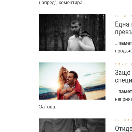
напред“, коментира...
IN ME
Една 
превъ
...
памет
продълж
СЕКС 
Защо 
спец
...
памет
неприят
Затова...
IN ME
Отиде