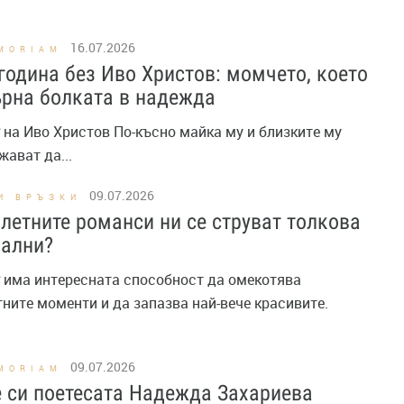
16.07.2026
MORIAM
година без Иво Христов: момчето, което
рна болката в надежда
на Иво Христов По-късно майка му и близките му
ават да...
09.07.2026
И ВРЪЗКИ
летните романси ни се струват толкова
иални?
има интересната способност да омекотява
ните моменти и да запазва най-вече красивите.
09.07.2026
MORIAM
 си поетесата Надежда Захариева