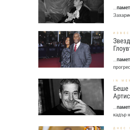
...
памет
Захарие
ИЗВЕ
Звезд
Глоув
...
памет
прогрес
IN ME
Беше 
Артис
...
памет
кадър н
ДНЕС 