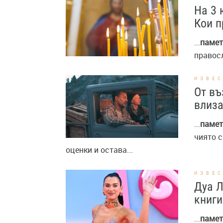
На 3 
Кои п
...
памет
правосл
ИЗВЕ
От въ
влиза
...
памет
чиято 
оценки и остава...
ИЗВЕ
Дуа Л
книги
...
памет