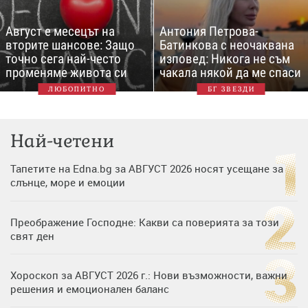
Август е месецът на
Антония Петрова-
вторите шансове: Защо
Батинкова с неочаквана
точно сега най-често
изповед: Никога не съм
променяме живота си
чакала някой да ме спаси
ЛЮБОПИТНО
БГ ЗВЕЗДИ
Най-четени
Тапетите на Edna.bg за АВГУСТ 2026 носят усещане за
слънце, море и емоции
Преображение Господне: Какви са поверията за този
свят ден
Хороскоп за АВГУСТ 2026 г.: Нови възможности, важни
решения и емоционален баланс