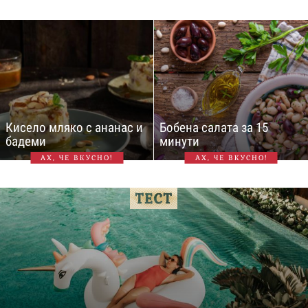
Кисело мляко с ананас и
Бобена салата за 15
бадеми
минути
АХ, ЧЕ ВКУСНО!
АХ, ЧЕ ВКУСНО!