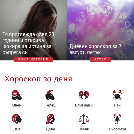
Тя проглежда след 20
години и открива
шокираща истина за
Дневен хороскоп за 7
съпруга си
август, петък
EDNA ИСТОРИЯ
АСТРО
Хороскоп за деня
Овен
Телец
Близнаци
Рак
Лъв
Дева
Везни
Скорпион