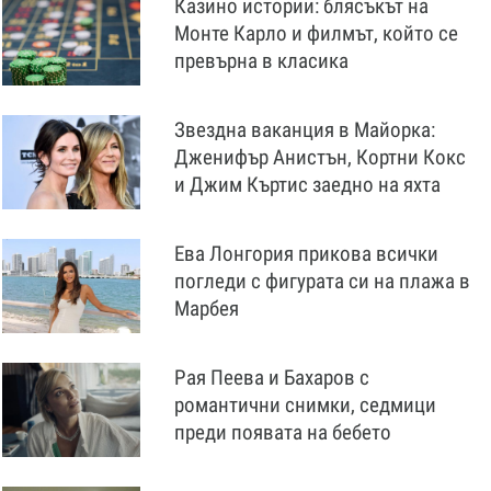
Казино истории: блясъкът на
Монте Карло и филмът, който се
превърна в класика
Звездна ваканция в Майорка:
Дженифър Анистън, Кортни Кокс
и Джим Къртис заедно на яхта
Ева Лонгория прикова всички
погледи с фигурата си на плажа в
Марбея
Рая Пеева и Бахаров с
романтични снимки, седмици
преди появата на бебето