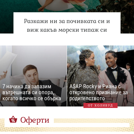
Разкажи ни за почивката си и
виж какъв морски типаж си
7 начина да запазим
A$AP Rocky и Риана с
вътрешната си опора,
откровено признание за
когато всичко се обърка
родителството
ОТ ХОЛИВУД
Оферти