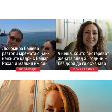
Любомира Башева
разтопи мрежата с най-
9 неща, които състаряват
нежните кадри с Башар
жената след 35 години –
Рахал и малкия им син
без дори да ги осъзнава
БГ ЗВЕЗДИ
ПО-КРАСИВА