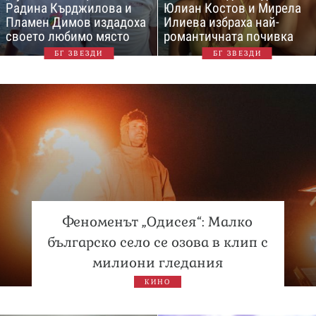
Радина Кърджилова и
Юлиан Костов и Мирела
Пламен Димов издадоха
Илиева избраха най-
своето любимо място
романтичната почивка
БГ ЗВЕЗДИ
БГ ЗВЕЗДИ
Феноменът „Одисея“: Малко
българско село се озова в клип с
милиони гледания
КИНО