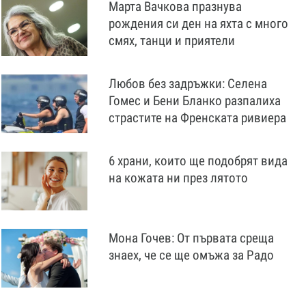
Марта Вачкова празнува
рождения си ден на яхта с много
смях, танци и приятели
Любов без задръжки: Селена
Гомес и Бени Бланко разпалиха
страстите на Френската ривиера
6 храни, които ще подобрят вида
на кожата ни през лятото
Мона Гочев: От първата среща
знаех, че се ще омъжа за Радо