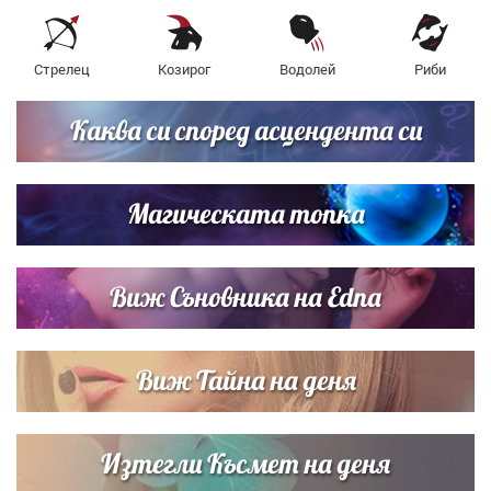
Стрелец
Козирог
Водолей
Риби
Каква си според асцендента си
Магическата топка
Виж Съновника на Edna
Виж Тайна на деня
Изтегли Късмет на деня