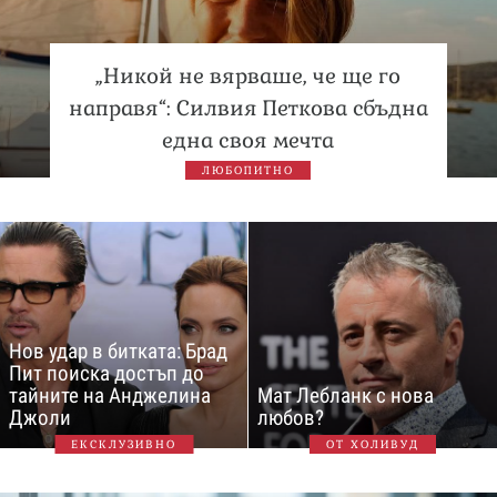
„Никой не вярваше, че ще го
направя“: Силвия Петкова сбъдна
една своя мечта
ЛЮБОПИТНО
Нов удар в битката: Брад
Пит поиска достъп до
тайните на Анджелина
Мат Лебланк с нова
Джоли
любов?
ЕКСКЛУЗИВНО
ОТ ХОЛИВУД