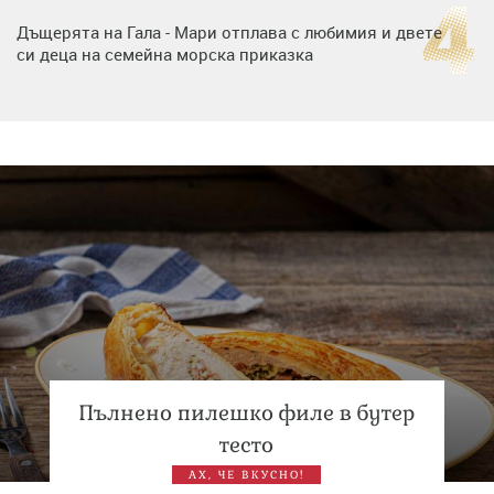
Дъщерята на Гала - Мари отплава с любимия и двете
си деца на семейна морска приказка
Дъщерята на Тодор Батков вдигна сватба, Стоичков и
Братя Аргирови я изненадаха с песен
„Тук сме най-щастливи“: Радина Кърджилова и Пламен
Димов издадоха своето любимо място
Пълнено пилешко филе в бутер
тесто
АХ, ЧЕ ВКУСНО!