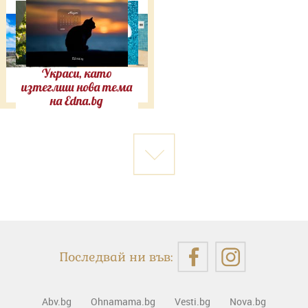
Украси, като
изтеглиш нова тема
на Edna.bg
Последвай ни във:
Abv.bg
Ohnamama.bg
Vesti.bg
Nova.bg