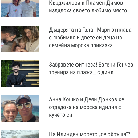
Кърджилова и Пламен Димов
издадоха своето любимо място
Дъщерята на Гала - Мари отплава
с любимия и двете си деца на
семейна морска приказка
Забравете фитнеса! Евгени Генчев
тренира на плажа… с дини
Анна Кошко и Деян Донков се
отдадоха на морска идилия с
кучето си
На Илинден морето „се обръща“?