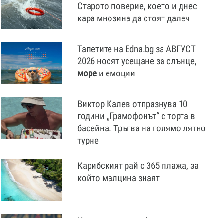
Старото поверие, което и днес
кара мнозина да стоят далеч
Тапетите на Edna.bg за АВГУСТ
2026 носят усещане за слънце,
море
и емоции
Виктор Калев отпразнува 10
години „Грамофонът“ с торта в
басейна. Тръгва на голямо лятно
турне
Карибският рай с 365 плажа, за
който малцина знаят