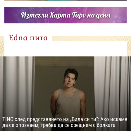
Изтегли Карта Таро на деня
Edna пита
TINO след представянето на „Била си ти“: Ако искаме
да се опознаем, трябва да се срещнем с болката