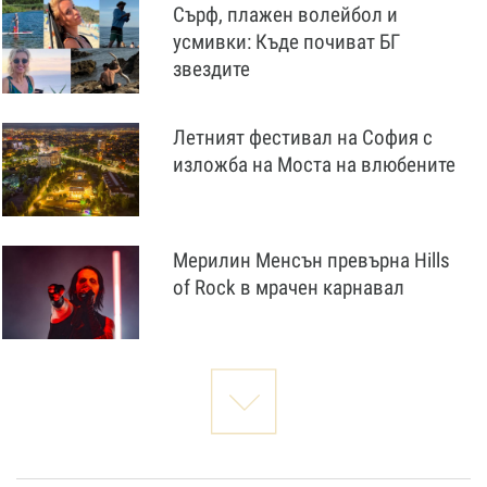
Сърф, плажен волейбол и
усмивки: Къде почиват БГ
звездите
Летният фестивал на София с
изложба на Моста на влюбените
Мерилин Менсън превърна Hills
of Rock в мрачен карнавал