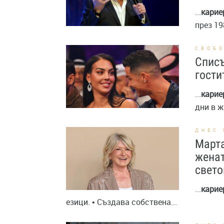
...
карие
през 19
СВОБ
Списъ
гости
...
карие
дни в жи
ДНЕС 
Марта
женат
свето
...
карие
езици. • Създава собствена...