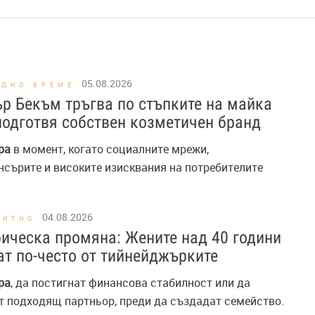
05.08.2026
ОДНО ВРЕМЕ
р Бекъм тръгва по стъпките на майка
подготвя собствен козметичен бранд
ра
в момент, когато социалните мрежи,
нсърите и високите изисквания на потребителите
04.08.2026
ПИТНО
ическа промяна: Жените над 40 години
т по-често от тийнейджърките
ра
, да постигнат финансова стабилност или да
т подходящ партньор, преди да създадат семейство.