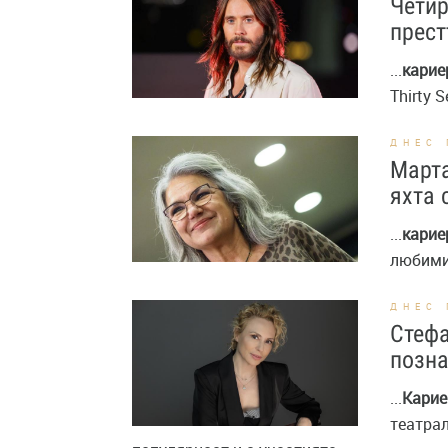
Четир
прест
...
карие
Thirty 
ДНЕС 
Марта
яхта 
...
карие
любимит
ДНЕС 
Стефа
позна
...
Карие
театра