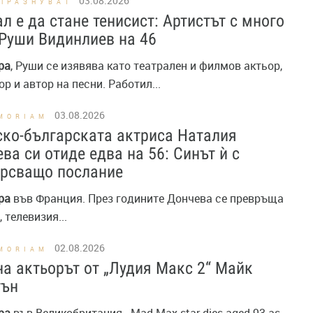
03.08.2026
ПРАЗНУВАТ
л е да стане тенисист: Артистът с много
Руши Видинлиев на 46
ра
, Руши се изявява като театрален и филмов актьор,
р и автор на песни. Работил...
03.08.2026
MORIAM
ко-българската актриса Наталия
ва си отиде едва на 56: Синът ѝ с
ърсващо послание
ра
във Франция. През годините Дончева се превръща
 телевизия...
02.08.2026
MORIAM
а актьорът от „Лудия Макс 2“ Майк
тън