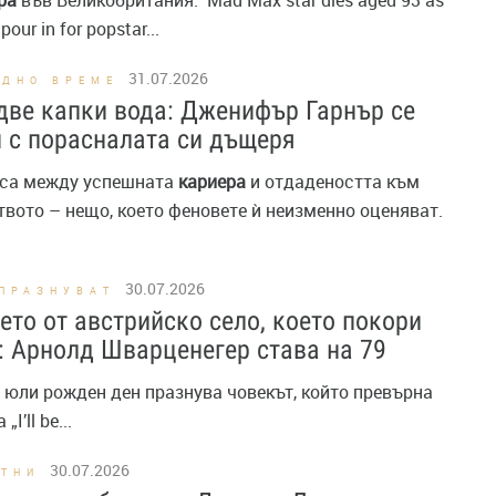
ра
във Великобритания. Mad Max star dies aged 93 as
 pour in for popstar...
31.07.2026
ОДНО ВРЕМЕ
две капки вода: Дженифър Гарнър се
 с порасналата си дъщеря
анса между успешната
кариера
и отдадеността към
вото – нещо, което феновете ѝ неизменно оценяват.
30.07.2026
ПРАЗНУВАТ
то от австрийско село, което покори
: Арнолд Шварценегер става на 79
30 юли рожден ден празнува човекът, който превърна
„I’ll be...
30.07.2026
СТНИ