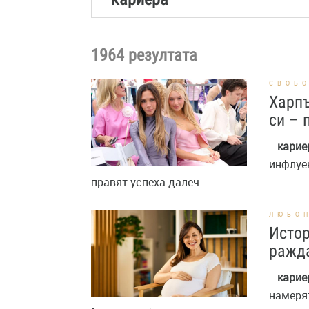
1964 резултата
СВОБ
Харпъ
си – 
...
карие
инфлуе
правят успеха далеч...
ЛЮБО
Истор
ражда
...
карие
намеря