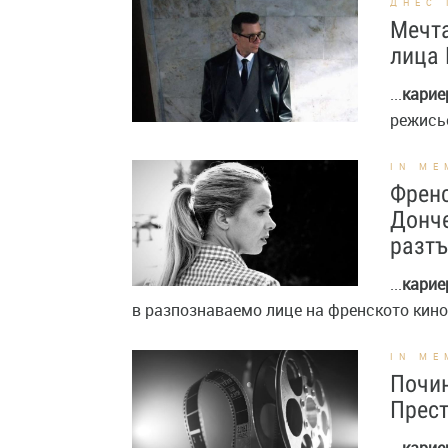
ДНЕС 
Мечта
лица 
...
карие
режисьо
IN ME
Френс
Донче
разт
...
карие
в разпознаваемо лице на френското кино,
IN ME
Почин
Прес