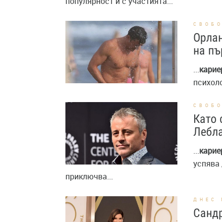
популярност и с участията...
СВОБ
Орлан
на пъ
...
карие
психоло
СВОБ
Като 
Лебла
...
карие
успява 
приключва...
ДНЕС 
Сандр