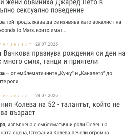
и жени обвиниха Джаред Лето в
ъпно сексуално поведение
ра
той продължава да се изявява като вокалист на
Seconds to Mars, които имат...
29.07.2026
ПРАЗНУВАТ
 Вачкова празнува рождения си ден на
с много смях, танци и приятели
ра
– от емблематичните „Ку-ку“ и „Каналето“ до
е роли...
29.07.2026
ПРАЗНУВАТ
ния Колева на 52 - талантът, който не
ва възраст
ра
, изпълнена с емблематични роли Освен на
лната сцена, Стефания Колева печели огромна