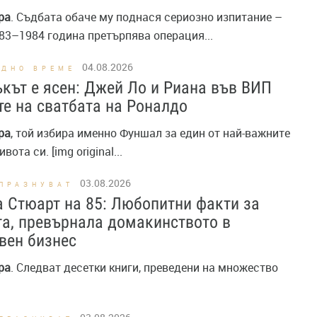
ра
. Съдбата обаче му поднася сериозно изпитание –
83–1984 година претърпява операция...
04.08.2026
ОДНО ВРЕМЕ
кът е ясен: Джей Ло и Риана във ВИП
те на сватбата на Роналдо
ра
, той избира именно Фуншал за един от най-важните
вота си. [img original...
03.08.2026
ПРАЗНУВАТ
 Стюарт на 85: Любопитни факти за
а, превърнала домакинството в
вен бизнес
ра
. Следват десетки книги, преведени на множество