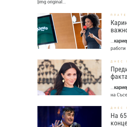
[img original...
ПЛАТ
Карин
важн
...
карие
работи 
ДНЕС 
Преди
факта
...
карие
на Съсек
ДНЕС 
На 65
конце