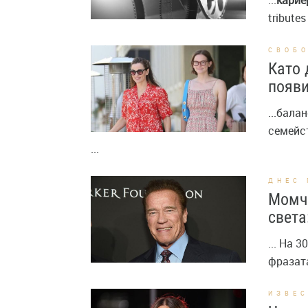
...
карие
tributes
СВОБ
Като 
появи
...бал
семейст
...
ДНЕС 
Момче
света
... На 
фразата 
ИЗВЕ