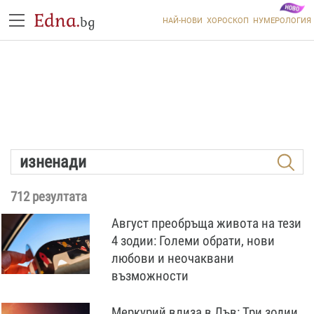
Edna.
bg
НАЙ-НОВИ
ХОРОСКОП
НУМЕРОЛОГИЯ
712 резултата
Август преобръща живота на тези
4 зодии: Големи обрати, нови
любови и неочаквани
възможности
Меркурий влиза в Лъв: Три зодии