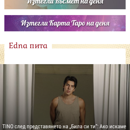
Изтегли Късмет на деня
Изтегли Карта Таро на деня
Edna пита
TINO след представянето на „Била си ти“: Ако искаме