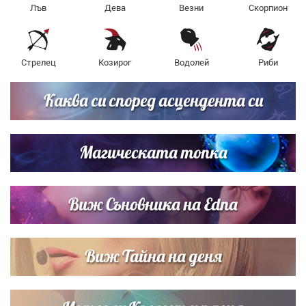
Лъв
Дева
Везни
Скорпион
Стрелец
Козирог
Водолей
Риби
Каква си според асцендента си
Магическата топка
Виж Съновника на Edna
Виж Тайна на деня