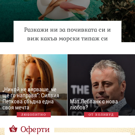
Разкажи ни за почивката си и
виж какъв морски типаж си
„Никой не вярваше, че
ще го направя“: Силвия
Петкова сбъдна една
Мат Лебланк с нова
своя мечта
любов?
ЛЮБОПИТНО
ОТ ХОЛИВУД
Оферти