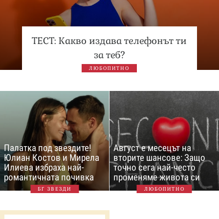
ТЕСТ: Какво издава телефонът ти
за теб?
ЛЮБОПИТНО
Палатка под звездите!
Август е месецът на
Юлиан Костов и Мирела
вторите шансове: Защо
Илиева избраха най-
точно сега най-често
романтичната почивка
променяме живота си
БГ ЗВЕЗДИ
ЛЮБОПИТНО