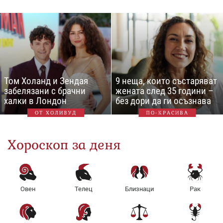
Том Холанд и Зендая
9 неща, които състаряват
забелязани с брачни
жената след 35 години –
халки в Лондон
без дори да ги осъзнава
ОТ ХОЛИВУД
ПО-КРАСИВА
Хороскоп за деня
Овен
Телец
Близнаци
Рак