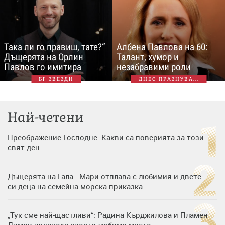
Така ли го правиш, тате?“
Албена Павлова на 60:
Дъщерята на Орлин
Талант, хумор и
Павлов го имитира
незабравими роли
БГ ЗВЕЗДИ
ДНЕС ПРАЗНУВА...
Най-четени
Преображение Господне: Какви са поверията за този
свят ден
Дъщерята на Гала - Мари отплава с любимия и двете
си деца на семейна морска приказка
„Тук сме най-щастливи“: Радина Кърджилова и Пламен
Димов издадоха своето любимо място