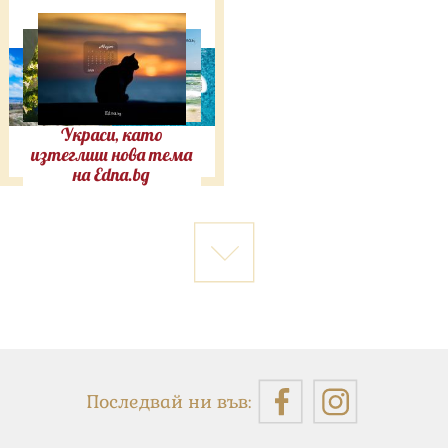
Украси, като
изтеглиш нова тема
на Edna.bg
Последвай ни във: