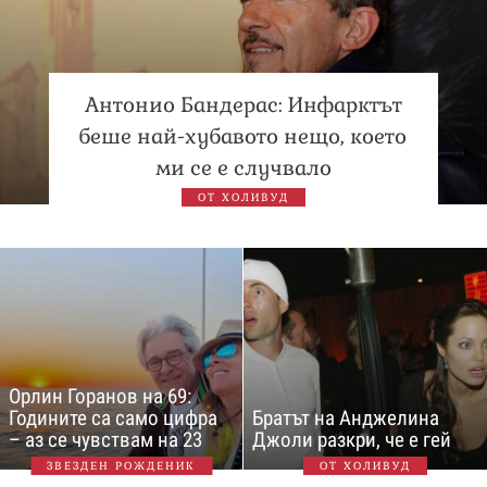
Антонио Бандерас: Инфарктът
беше най-хубавото нещо, което
ми се е случвало
ОТ ХОЛИВУД
Орлин Горанов на 69:
Годините са само цифра
Братът на Анджелина
– аз се чувствам на 23
Джоли разкри, че е гей
ЗВЕЗДЕН РОЖДЕНИК
ОТ ХОЛИВУД