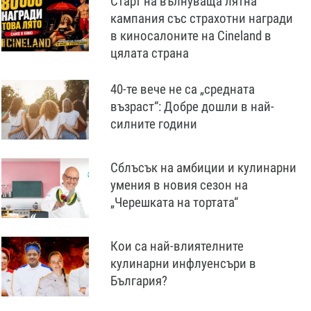
Старт на вълнуваща лятна
кампания със страхотни награди
в кинoсалоните на Cineland в
цялата страна
40-те вече не са „средната
възраст“: Добре дошли в най-
силните години
Сблъсък на амбиции и кулинарни
умения в новия сезон на
„Черешката на тортата“
Кои са най-влиятелните
кулинарни инфлуенсъри в
България?