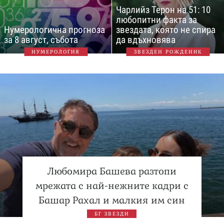
Чарлийз Терон на 51: 10
любопитни факта за
Нумерологична прогноза
звездата, която не спира
за 8 август, събота
да вдъхновява
НУМЕРОЛОГИЯ
ЗВЕЗДЕН РОЖДЕНИК
Любомира Башева разтопи
мрежата с най-нежните кадри с
Башар Рахал и малкия им син
БГ ЗВЕЗДИ