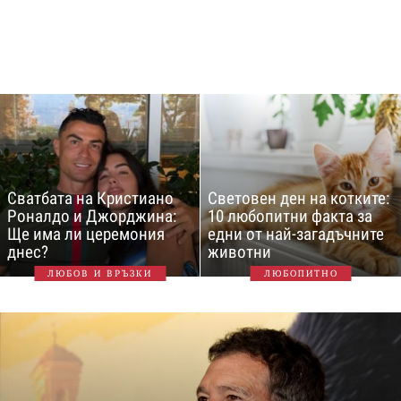
Сватбата на Кристиано
Световен ден на котките:
Роналдо и Джорджина:
10 любопитни факта за
Ще има ли церемония
едни от най-загадъчните
днес?
животни
ЛЮБОВ И ВРЪЗКИ
ЛЮБОПИТНО