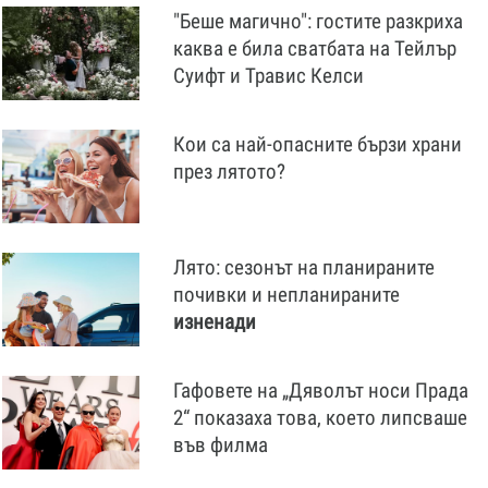
"Беше магично": гостите разкриха
каква е била сватбата на Тейлър
Суифт и Травис Келси
Кои са най-опасните бързи храни
през лятото?
Лято: сезонът на планираните
почивки и непланираните
изненади
Гафовете на „Дяволът носи Прада
2“ показаха това, което липсваше
във филма