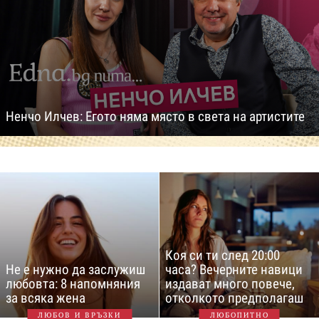
Ненчо Илчев: Егото няма място в света на артистите
Коя си ти след 20:00
Не е нужно да заслужиш
часа? Вечерните навици
любовта: 8 напомняния
издават много повече,
за всяка жена
отколкото предполагаш
ЛЮБОВ И ВРЪЗКИ
ЛЮБОПИТНО