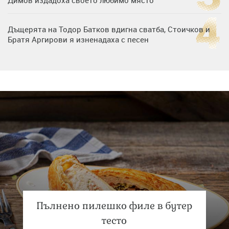
Дъщерята на Тодор Батков вдигна сватба, Стоичков и
Братя Аргирови я изненадаха с песен
Дневен хороскоп за 6 август, четвъртък
Списъкът е ясен: Джей Ло и Риана във ВИП гостите на
сватбата на Роналдо
Пълнено пилешко филе в бутер
тесто