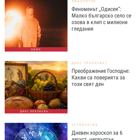
ЛЮБОПИТНО
Феноменът „Одисея“:
Малко българско село се
озова в клип с милиони
гледания
КИНО
ДНЕС ПРАЗНУВАТ
Преображение Господне:
Какви са поверията за
този свят ден
ДНЕС ПРАЗНУВА...
АСТРОЛОГИЯ
Дневен хороскоп за 6
август, четвъртък