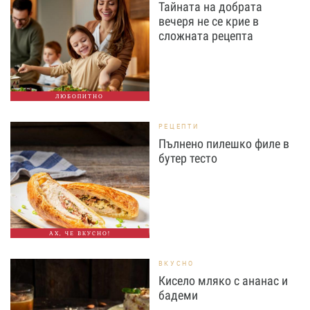
Тайната на добрата
вечеря не се крие в
сложната рецепта
ЛЮБОПИТНО
РЕЦЕПТИ
Пълнено пилешко филе в
бутер тесто
АХ, ЧЕ ВКУСНО!
ВКУСНО
Кисело мляко с ананас и
бадеми