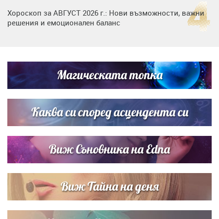
Хороскоп за АВГУСТ 2026 г.: Нови възможности, важни
решения и емоционален баланс
Дъщерята на Гала - Мари отплава с любимия и двете
си деца на семейна морска приказка
Магическата топка
Звездна ваканция в Майорка: Дженифър Анистън,
Кортни Кокс и Джим Къртис заедно на яхта
Каква си според асцендента си
Виж Съновника на Edna
Виж Тайна на деня