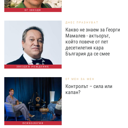
БГ ЗВЕЗДИ
ДНЕС ПРАЗНУВАТ
Какво не знаем за Георги
Мамалев - актьорът,
който повече от пет
десетилетия кара
България да се смее
ЗВЕЗДЕН РОЖДЕНИК
ОТ МЕН ЗА МЕН
Контролът – сила или
капан?
ПСИХОЛОГИЯ