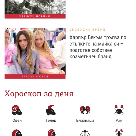
КРАЛСКИ НОВИНИ
СВОБОДНО ВРЕМЕ
Харпър Бекъм тръгва по
стъпките на майка си –
подготвя собствен
козметичен бранд
БЛЯСЪК И СТИЛ
Хороскоп за деня
Овен
Телец
Близнаци
Рак