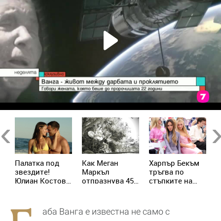
Previous
Ne
от
Палатка под
Как Меган
Харпър Бекъм
Н
звездите!
Маркъл
тръгва по
к
е
Юлиан Костов
отпразнува 45-
стъпките на
с
и Мирела
ия си рожден
майка си –
Илиева избраха
ден с принц
подготвя
най-
Хари
собствен
аба Ванга е известна не само с
романтичната
козметичен