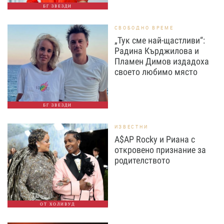
БГ ЗВЕЗДИ
СВОБОДНО ВРЕМЕ
„Тук сме най-щастливи“:
Радина Кърджилова и
Пламен Димов издадоха
своето любимо място
БГ ЗВЕЗДИ
ИЗВЕСТНИ
A$AP Rocky и Риана с
откровено признание за
родителството
ОТ ХОЛИВУД