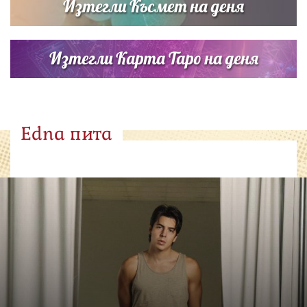
Изтегли Късмет на деня
Изтегли Карта Таро на деня
Edna пита