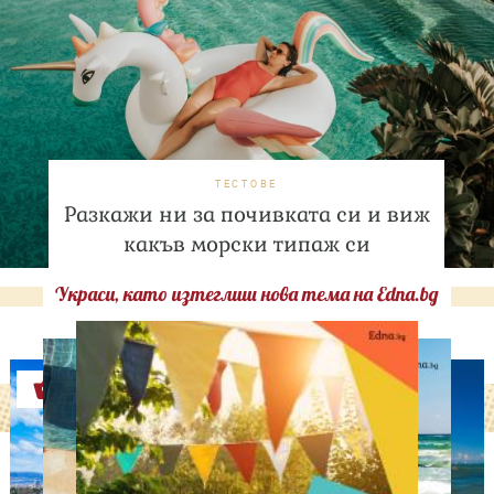
ТЕСТОВЕ
Разкажи ни за почивката си и виж
какъв морски типаж си
Украси, като изтеглиш нова тема на Edna.bg
Оферти
СВОБОДНО ВРЕМЕ