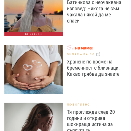
Батинкова с неочаквана
изповед: Никога не съм
чакала някой да ме
спаси
БГ ЗВЕЗДИ
OHNAMAMA.BG
Хранене по време на
бременност с близнаци:
Какво трябва да знаете
ЛЮБОПИТНО
Тя проглежда след 20
години и открива
шокираща истина за
съпруга си