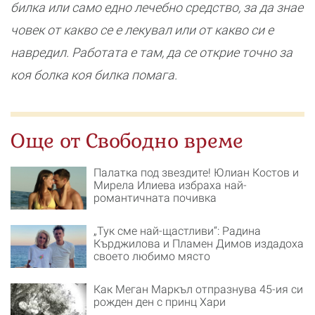
билка или само едно лечебно средство, за да знае
човек от какво се е лекувал или от какво си е
навредил. Работата е там, да се открие точно за
коя болка коя билка помага.
Още от Свободно време
Палатка под звездите! Юлиан Костов и
Мирела Илиева избраха най-
романтичната почивка
„Тук сме най-щастливи“: Радина
Кърджилова и Пламен Димов издадоха
своето любимо място
Как Меган Маркъл отпразнува 45-ия си
рожден ден с принц Хари