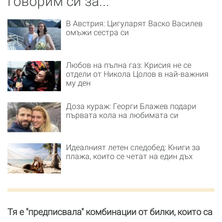
Говорим си за...
В Австрия: Цигуларят Васко Василев
омъжи сестра си
Любов на пълна газ: Крисия не се
отдели от Никола Цолов в най-важния
му ден
Доза кураж: Георги Блажев подари
първата кола на любимата си
Идеалният летен следобед: Книги за
плажа, които се четат на един дъх
Тя е "предписвала" комбинации от билки, които са