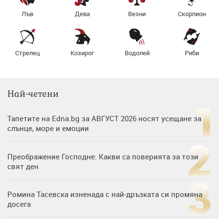
Лъв
Дева
Везни
Скорпион
Стрелец
Козирог
Водолей
Риби
Най-четени
Тапетите на Edna.bg за АВГУСТ 2026 носят усещане за
слънце, море и емоции
Преображение Господне: Какви са поверията за този
свят ден
Ромина Тасевска изненада с най-дръзката си промяна
досега