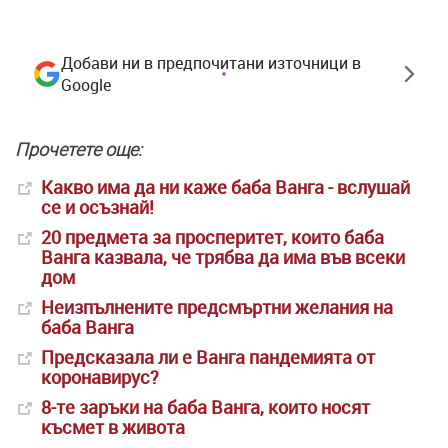
Добави ни в предпочитани източници в
Google
Прочетете още:
Какво има да ни каже баба Ванга - вслушай
се и осъзнай!
20 предмета за просперитет, които баба
Ванга казвала, че трябва да има във всеки
дом
Неизпълнените предсмъртни желания на
баба Ванга
Предсказала ли е Ванга пандемията от
коронавирус?
8-те заръки на баба Ванга, които носят
късмет в живота