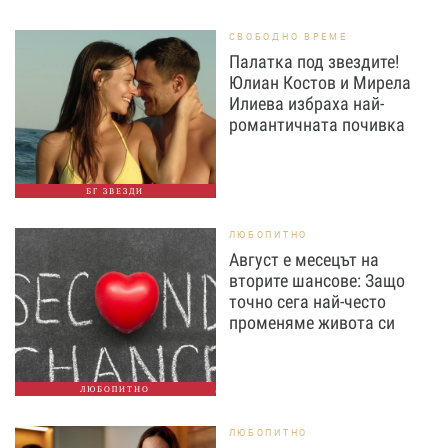
СВОБОДНО ВРЕМЕ
Палатка под звездите!
Юлиан Костов и Мирела
Илиева избраха най-
романтичната почивка
БГ ЗВЕЗДИ
ЛЮБОПИТНО
Август е месецът на
вторите шансове: Защо
точно сега най-често
променяме живота си
ЛЮБОПИТНО
ЛЮБОПИТНО