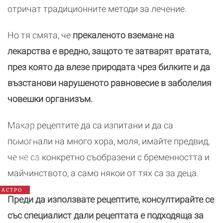
отричат традиционните методи за лечение.
Но тя смята, че
прекаленото вземане на
лекарства е вредно, защото те затварят вратата,
през която да влезе природата чрез билките и да
възстанови нарушеното равновесие в заболелия
човешки организъм.
Годишен
хороскоп
Макар рецептите да са изпитани и да са
2026:
Какво
помогнали на много хора, моля, имайте предвид,
да
че не са конкретно съобразени с бременността и
очаква
всяка
майчинството, а само някои от тях са за деца.
зодия
АСТРО
Преди да използвате рецептите, консултирайте се
със специалист дали рецептата е подходяща за