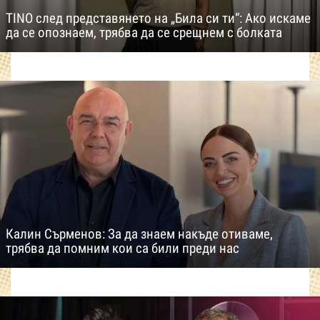
TINO след представянето на „Била си ти“: Ако искаме
да се опознаем, трябва да се срещнем с болката
Калин Сърменов: За да знаем накъде отиваме,
трябва да помним кои са били преди нас