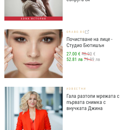
EDNA ИСТОРИЯ
GRABO.BG
Почистване на лице -
Студио Бютишън
27.00 €
40.90 €
52.81 лв
79.99 лв
ИЗВЕСТНИ
Гала разтопи мрежата с
първата снимка с
внучката Джина