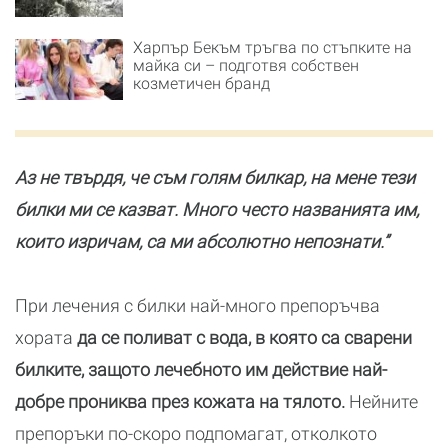
Харпър Бекъм тръгва по стъпките на
майка си – подготвя собствен
козметичен бранд
Аз не твърдя, че съм голям билкар, на мене тези
билки ми се казват. Много често названията им,
които изричам, са ми абсолютно непознати.”
При лечения с билки най-много препоръчва
хората
да се поливат с вода, в която са сварени
билките, защото лечебното им действие най-
добре прониква през кожата на тялото.
Нейните
препоръки по-скоро подпомагат, отколкото