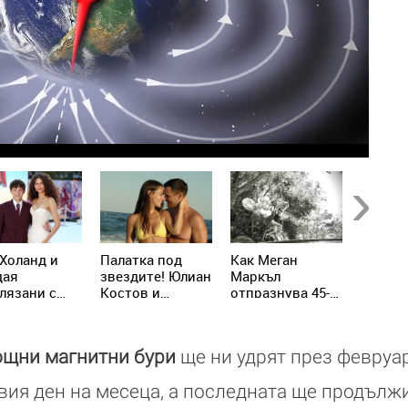
Next
Холанд и
Палатка под
Как Меган
Харпър
дая
звездите! Юлиан
Маркъл
тръгва
лязани с
Костов и
отпразнува 45-
стъпки
ни халки в
Мирела Илиева
ия си рожден
майка 
дон
избраха най-
ден с принц
подгот
романтичната
Хари
собств
ощни магнитни бури
ще ни удрят през февруар
почивка
козмет
бранд
вия ден на месеца, а последната ще продълж