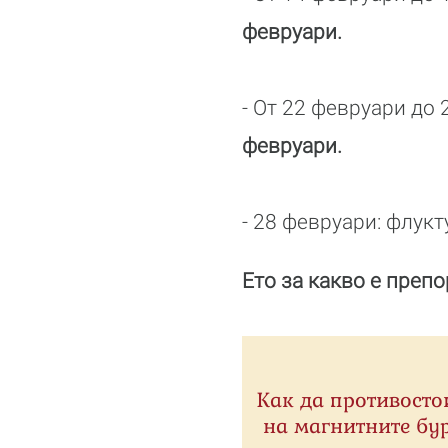
февруари.
- От 22 февруари до 
февруари.
- 28 февруари: флукт
Ето за какво е преп
Как да противост
на магнитните бу