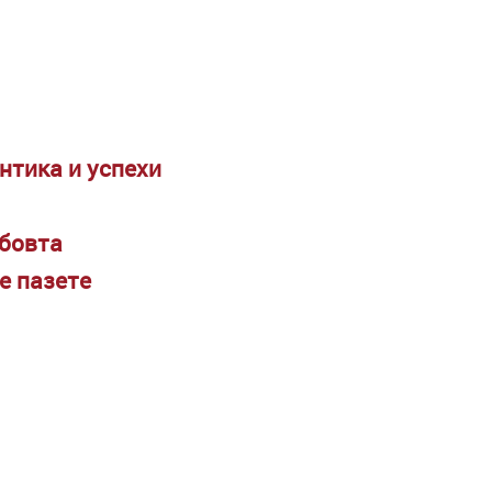
нтика и успехи
юбовта
е пазете