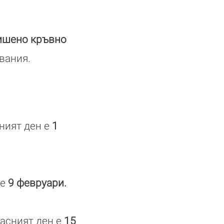
вишено кръвно
явания.
сният ден е
1
 е
9 февруари.
пасният ден е
15