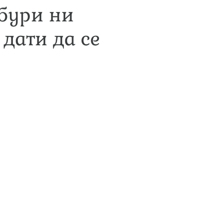
бури ни
 дати да се