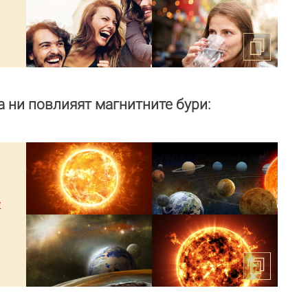
а ни повлияят магнитните бури:
и