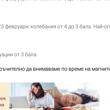
23 февруари: колебания от 4 до 3 бала. Най-о
уации от 3 бала.
оръчително да внимаваме по време на магнитн
оим
ри