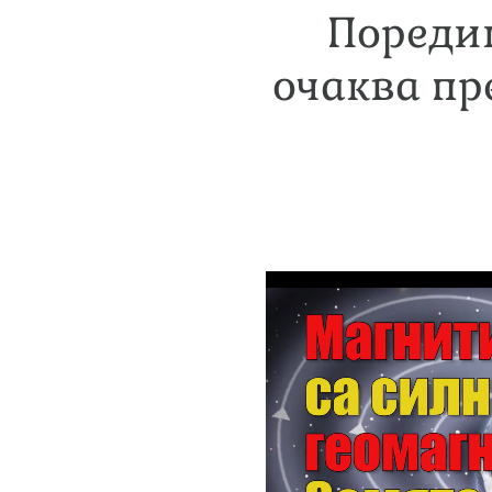
Пореди
очаква пре