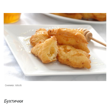
Снимка:
Istock
Бухтички