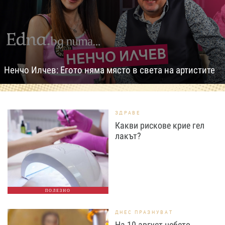
Ненчо Илчев: Егото няма място в света на артистите
ЗДРАВЕ
Какви рискове крие гел
лакът?
ПОЛЕЗНО
ДНЕС ПРАЗНУВАТ
На 10 август небето