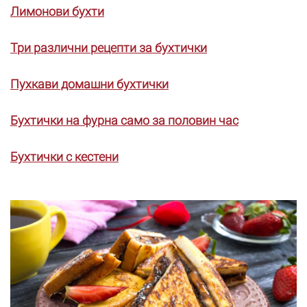
Лимонови бухти
Три различни рецепти за бухтички
Пухкави домашни бухтички
Бухтички на фурна само за половин час
Бухтички с кестени