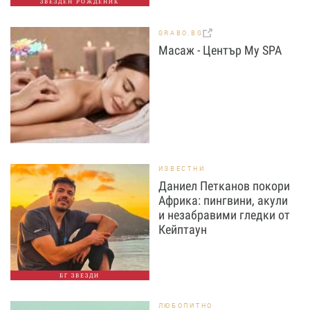
ЗВЕЗДЕН РОЖДЕНИК
GRABO.BG
Масаж - Център My SPA
ИЗВЕСТНИ
Даниел Петканов покори
Африка: пингвини, акули
и незабравими гледки от
Кейптаун
БГ ЗВЕЗДИ
ЛЮБОПИТНО