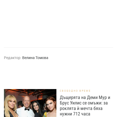
Редактор:
Велина Томова
СВОБОДНО ВРЕМЕ
Дъщерята на Деми Мур и
Брус Уилис се омъжи: за
роклята ѝ мечта бяха
нужни 712 часа