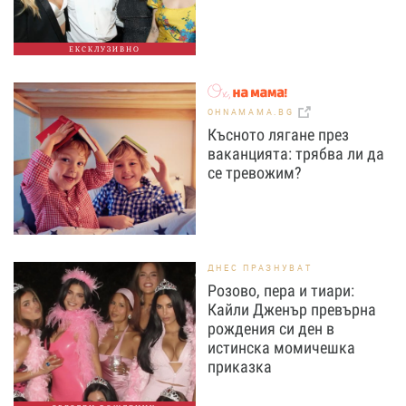
ЕКСКЛУЗИВНО
OHNAMAMA.BG
Късното лягане през
ваканцията: трябва ли да
се тревожим?
ДНЕС ПРАЗНУВАТ
Розово, пера и тиари:
Кайли Дженър превърна
рождения си ден в
истинска момичешка
приказка