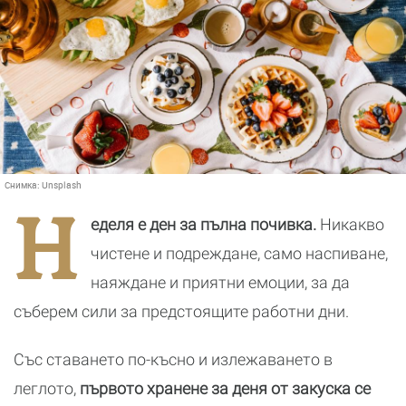
Снимка:
Unsplash
Н
еделя е ден за пълна почивка.
Никакво
чистене и подреждане, само наспиване,
наяждане и приятни емоции, за да
съберем сили за предстоящите работни дни.
Със ставането по-късно и излежаването в
леглото,
първото хранене за деня от закуска се