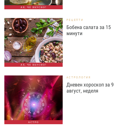
АХ, ЧЕ ВКУСНО!
РЕЦЕПТИ
Бобена салата за 15
минути
АХ, ЧЕ ВКУСНО!
АСТРОЛОГИЯ
Дневен хороскоп за 9
август, неделя
АСТРО