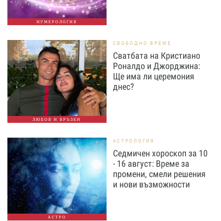
НУМЕРОЛОГИЯ
СВОБОДНО ВРЕМЕ
Сватбата на Кристиано
Роналдо и Джорджина:
Ще има ли церемония
днес?
ЛЮБОВ И ВРЪЗКИ
АСТРОЛОГИЯ
Седмичен хороскоп за 10
- 16 август: Време за
промени, смели решения
и нови възможности
АСТРО