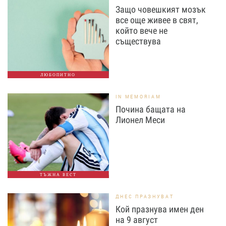
Защо човешкият мозък
все още живее в свят,
който вече не
съществува
ЛЮБОПИТНО
IN MEMORIAM
Почина бащата на
Лионел Меси
ТЪЖНА ВЕСТ
ДНЕС ПРАЗНУВАТ
Кой празнува имен ден
на 9 август