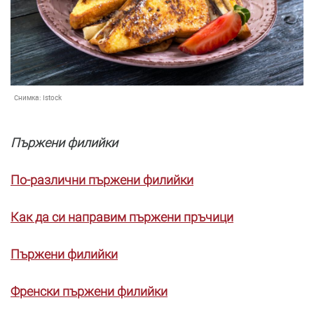
Снимка:
Istock
Пържени филийки
По-различни пържени филийки
Как да си направим пържени пръчици
Пържени филийки
Френски пържени филийки