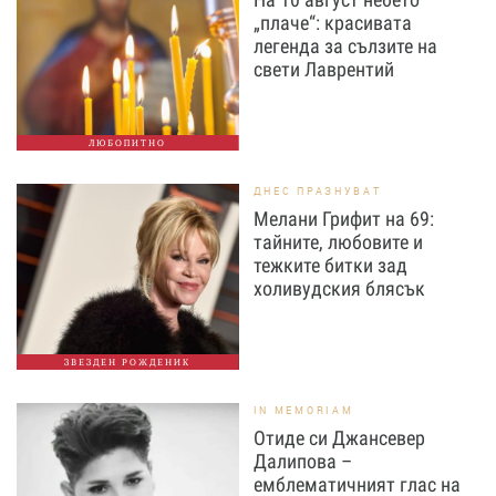
„плаче“: красивата
легенда за сълзите на
свети Лаврентий
ЛЮБОПИТНО
ДНЕС ПРАЗНУВАТ
Мелани Грифит на 69:
тайните, любовите и
тежките битки зад
холивудския блясък
ЗВЕЗДЕН РОЖДЕНИК
IN MEMORIAM
Отиде си Джансевер
Далипова –
емблематичният глас на