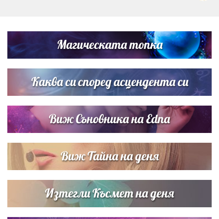
Любомира Башева разтопи мрежата с най-нежните
кадри с Башар Рахал и малкия им син
Магическата топка
Дъщерята на Тодор Батков вдигна сватба, Стоичков и
Братя Аргирови я изненадаха с песен
Каква си според асцендента си
Виж Съновника на Edna
Виж Тайна на деня
Изтегли Късмет на деня