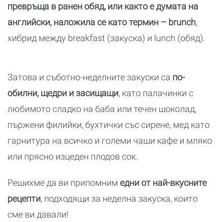
превръща в ранен обяд, или както е думата на
английски, наложила се като термин – brunch
,
хибрид между breakfast (закуска) и lunch (обяд).
Затова и съботно-неделните закуски са
по-
обилни, щедри и засищащи
, като палачинки с
любимото сладко на баба или течен шоколад,
пържени филийки, бухтички със сирене, мед като
гарнитура на всичко и големи чаши кафе и мляко
или прясно изцеден плодов сок.
Решихме да ви припомним
едни от най-вкусните
рецепти
, подходящи за неделна закуска, които
сме ви давали!