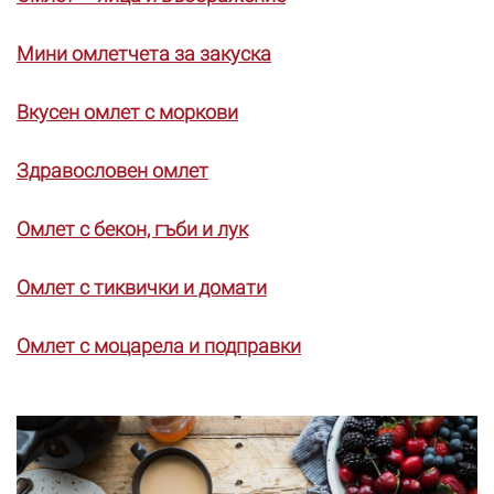
Мини омлетчета за закуска
Вкусен омлет с моркови
Здравословен омлет
Омлет с бекон, гъби и лук
Омлет с тиквички и домати
Омлет с моцарела и подправки