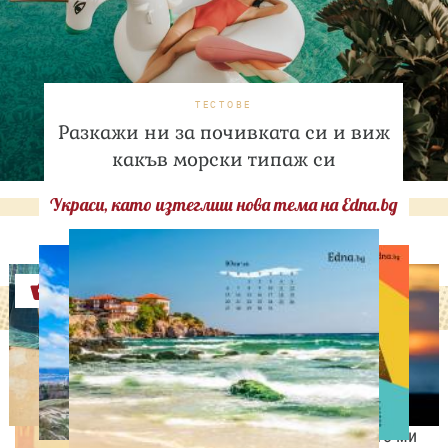
ТЕСТОВЕ
Разкажи ни за почивката си и виж
какъв морски типаж си
Украси, като изтеглиш нова тема на Edna.bg
Оферти
ИЗВЕСТНИ
Антонио Бандерас:
Инфарктът беше най-
хубавото нещо, което ми