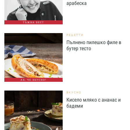
арабеска
ТЪЖНА ВЕСТ
РЕЦЕПТИ
Пълнено пилешко филе в
бутер тесто
АХ, ЧЕ ВКУСНО!
ВКУСНО
Кисело мляко с ананас и
бадеми