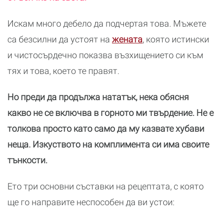
Искам много дебело да подчертая това. Мъжете
са безсилни да устоят на
жената
, която истински
и чистосърдечно показва възхищението си към
тях и това, което те правят.
Но преди да продължа нататък, нека обясня
какво не се включва в горното ми твърдение. Не е
толкова просто като само да му казвате хубави
неща. Изкуството на комплимента си има своите
тънкости.
Ето три основни съставки на рецептата, с която
ще го направите неспособен да ви устои: