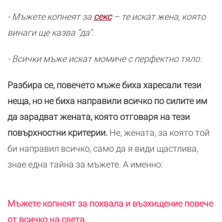
- Мъжете копнеят за
секс
– те искат жена, която
винаги ще казва “да”.
- Всички мъже искат момиче с перфектно тяло.
Разбира се, повечето мъже биха харесали тези
неща, но не биха направили всичко по силите им
да зарадват жената, която отговаря на тези
повърхностни критерии.
Не, жената, за която той
би направил всичко, само да я види щастлива,
знае една тайна за мъжете. А именно:
Мъжете копнеят за похвала и възхищение повече
от всичко на света.