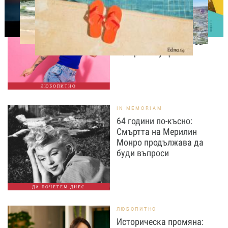
МОДА И КРАСОТА
Край на високите токчета
и дамските чанти? Gen Z
променя правилата за
вечерния аутфит
ЛЮБОПИТНО
IN MEMORIAM
64 години по-късно:
Смъртта на Мерилин
Монро продължава да
буди въпроси
ДА ПОЧЕТЕМ ДНЕС
ЛЮБОПИТНО
Историческа промяна: