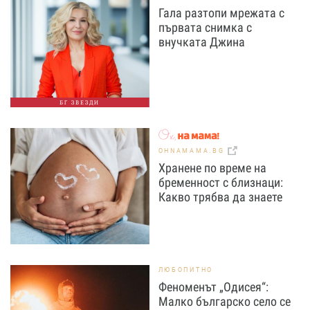
Гала разтопи мрежата с
първата снимка с
внучката Джина
БГ ЗВЕЗДИ
OHNAMAMA.BG
Хранене по време на
бременност с близнаци:
Какво трябва да знаете
ЛЮБОПИТНО
Феноменът „Одисея“:
Малко българско село се