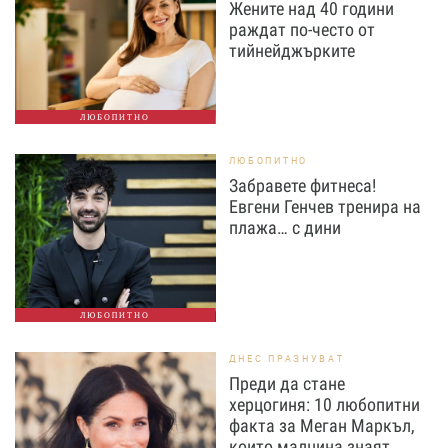
Жените над 40 години
раждат по-често от
тийнейджърките
ЛЮБОПИТНО
ЛЮБОПИТНО
Забравете фитнеса!
Евгени Генчев тренира на
плажа… с дини
ЛЮБОПИТНО
ДНЕС ПРАЗНУВАТ
Преди да стане
херцогиня: 10 любопитни
факта за Меган Маркъл,
които малцина знаят