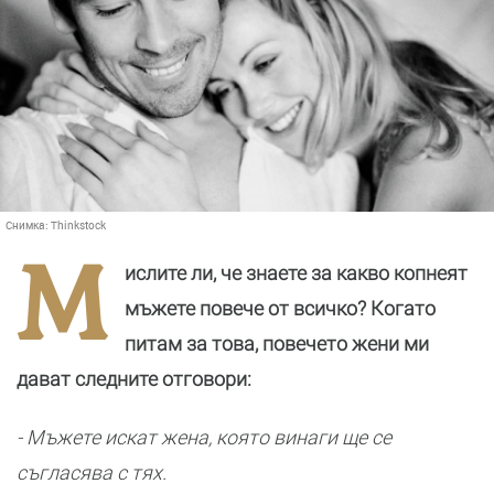
Снимка:
Thinkstock
М
ислите ли, че знаете за какво копнеят
мъжете повече от всичко? Когато
питам за това, повечето жени ми
дават следните отговори:
- Мъжете искат жена, която винаги ще се
съгласява с тях.