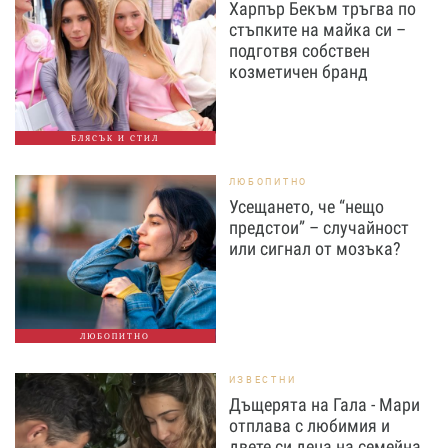
Харпър Бекъм тръгва по
стъпките на майка си –
подготвя собствен
козметичен бранд
БЛЯСЪК И СТИЛ
ЛЮБОПИТНО
Усещането, че “нещо
предстои” – случайност
или сигнал от мозъка?
ЛЮБОПИТНО
ИЗВЕСТНИ
Дъщерята на Гала - Мари
отплава с любимия и
двете си деца на семейна