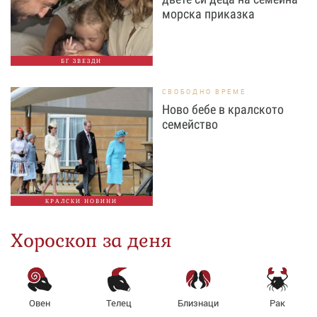
морска приказка
БГ ЗВЕЗДИ
СВОБОДНО ВРЕМЕ
Ново бебе в кралското
семейство
КРАЛСКИ НОВИНИ
Хороскоп за деня
Овен
Телец
Близнаци
Рак