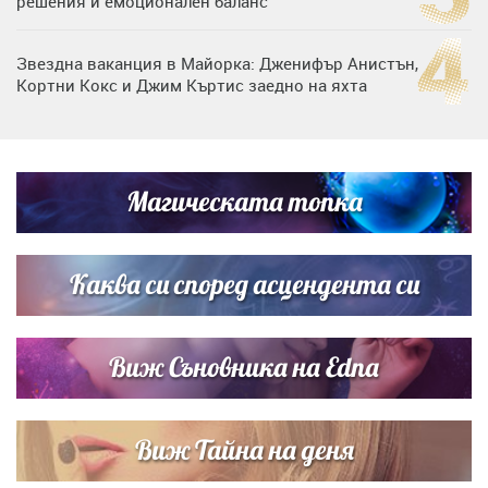
решения и емоционален баланс
Звездна ваканция в Майорка: Дженифър Анистън,
Кортни Кокс и Джим Къртис заедно на яхта
Дъщерята на Гала - Мари отплава с любимия и двете
си деца на семейна морска приказка
Магическата топка
Дъщерята на Тодор Батков вдигна сватба, Стоичков и
Братя Аргирови я изненадаха с песен
Каква си според асцендента си
Виж Съновника на Edna
Виж Тайна на деня