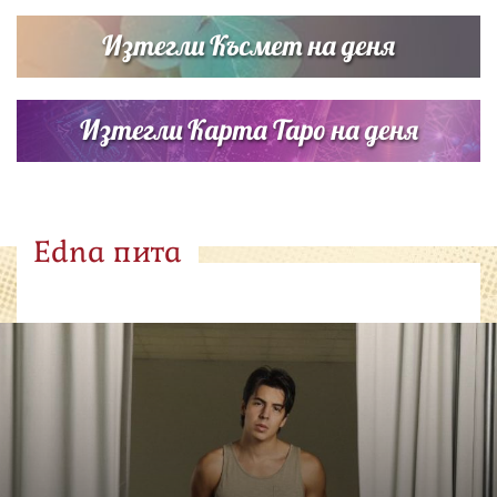
Изтегли Късмет на деня
Изтегли Карта Таро на деня
Edna пита