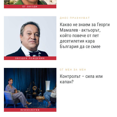
БГ ЗВЕЗДИ
ДНЕС ПРАЗНУВАТ
Какво не знаем за Георги
Мамалев - актьорът,
който повече от пет
десетилетия кара
България да се смее
ЗВЕЗДЕН РОЖДЕНИК
ОТ МЕН ЗА МЕН
Контролът – сила или
капан?
ПСИХОЛОГИЯ