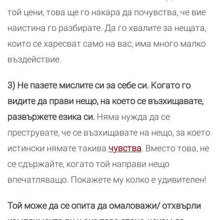
той цени, това ще го накара да почувства, че вие
наистина го разбирате. Да го хвалите за нещата,
които се харесват само на вас, има много малко
въздействие.
3) Не пазете мислите си за себе си. Когато го
видите да прави нещо, на което се възхищавате,
развържете езика си.
Няма нужда да се
преструвате, че се възхищавате на нещо, за което
истински нямате такива
чувства
. Вместо това, не
се сдържайте, когато той направи нещо
впечатляващо. Покажете му колко е удивителен!
Той може да се опита да омаловажи/ отхвърли