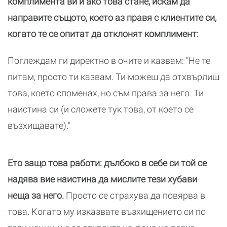
комплимента ви и ако това стане, искам да
направите същото, което аз правя с клиентите си,
когато те се опитат да отклонят комплимент:
Поглеждам ги директно в очите и казвам: "Не те
питам, просто ти казвам. Ти можеш да отхвърлиш
това, което споменах, но съм права за него. Ти
наистина си (и сложете тук това, от което се
възхищавате)."
Ето защо това работи: дълбоко в себе си той се
надява вие наистина да мислите тези хубави
неща за него.
Просто се страхува да повярва в
това. Когато му изказвате възхищението си по