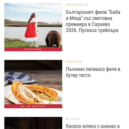
ЛЮБОПИТНО
Българският филм "Баба
и Меца" със световна
премиера в Сараево
2026. Пуснаха трейлъра
АКТУАЛНО
РЕЦЕПТИ
Пълнено пилешко филе в
бутер тесто
АХ, ЧЕ ВКУСНО!
ВКУСНО
Кисело мляко с ананас и