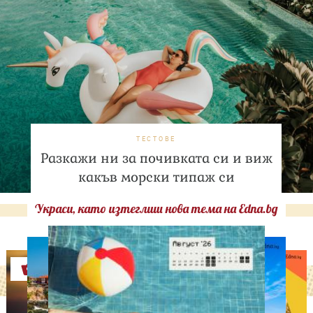
ТЕСТОВЕ
Разкажи ни за почивката си и виж
какъв морски типаж си
Украси, като изтеглиш нова тема на Edna.bg
Оферти