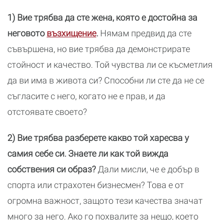
1) Вие трябва да сте жена, която е достойна за
неговото
възхищение
.
Нямам предвид да сте
съвършена, но вие трябва да демонстрирате
стойност и качество. Той чувства ли се късметлия
да ви има в живота си? Способни ли сте да не се
съгласите с него, когато не е прав, и да
отстоявате своето?
2) Вие трябва разберете какво той харесва у
самия себе си. Знаете ли как той вижда
собствения си образ?
Дали мисли, че е добър в
спорта или страхотен бизнесмен? Това е от
огромна важност, защото тези качества значат
много за него. Ако го похвалите за нещо, което