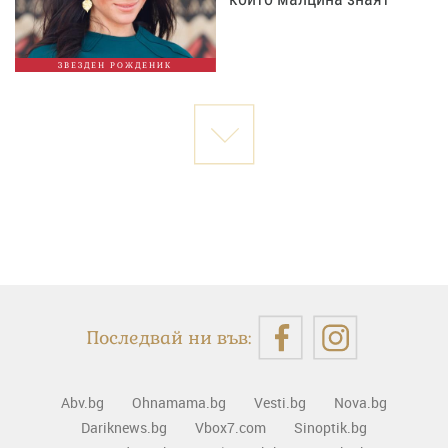
ЗВЕЗДЕН РОЖДЕНИК
Последвай ни във:
Abv.bg
Ohnamama.bg
Vesti.bg
Nova.bg
Dariknews.bg
Vbox7.com
Sinoptik.bg