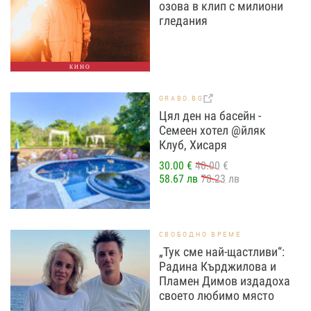
озова в клип с милиони
гледания
КИНО
GRABO.BG
Цял ден на басейн -
Семеен хотел @йляк
Клуб, Хисаря
30.00 €
40.00 €
58.67 лв
78.23 лв
СВОБОДНО ВРЕМЕ
„Тук сме най-щастливи“:
Радина Кърджилова и
Пламен Димов издадоха
своето любимо място