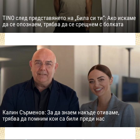
TINO след представянето на „Била си ти“: Ако искаме
да се опознаем, трябва да се срещнем с болката
Калин Сърменов: За да знаем накъде отиваме,
трябва да помним кои са били преди нас