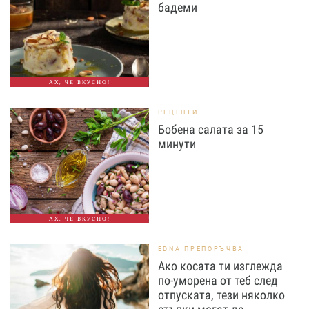
бадеми
АХ, ЧЕ ВКУСНО!
РЕЦЕПТИ
Бобена салата за 15
минути
АХ, ЧЕ ВКУСНО!
EDNA ПРЕПОРЪЧВА
Ако косата ти изглежда
по-уморена от теб след
отпуската, тези няколко