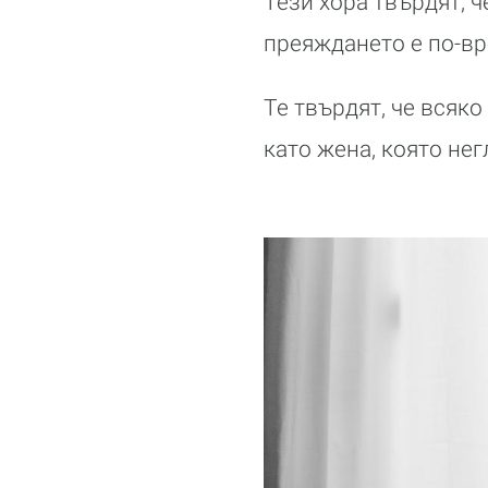
Тези хора твърдят, ч
преяждането е по-вр
Те твърдят, че всяко
като жена, която нег