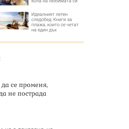
кола на любимата си
Идеалният летен
следобед: Книги за
плажа, които се четат
на един дъх
:
да се променя,
да не пострада