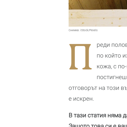
Снимка:
iStock/Pexels
П
реди полов
по който и
кожа, с по
постигнеш 
отговорът на този в
е искрен.
В тази статия няма 
Защото това си е ваш