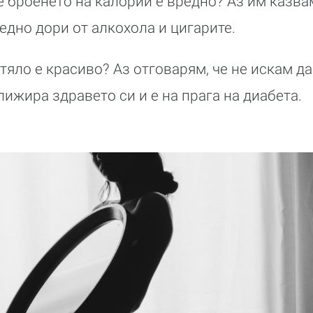
е броенето на калории е вредно? Аз им казвам
едно дори от алкохола и цигарите.
 тяло е красиво? Аз отговарям, че не искам 
лижира здравето си и е на прага на диабета.