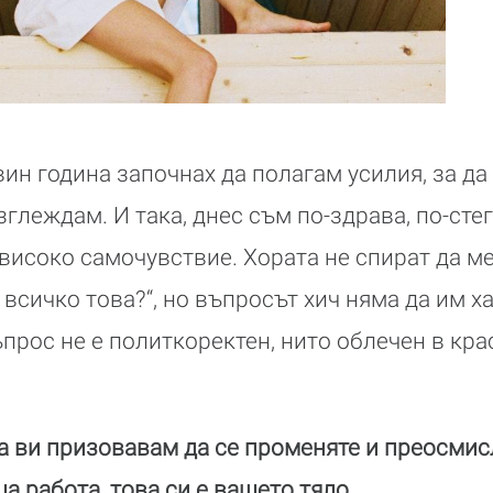
ин година започнах да полагам усилия, за да
зглеждам. И така, днес съм по-здрава, по-стег
-високо самочувствие. Хората не спират да ме
всичко това?“, но въпросът хич няма да им х
ъпрос не е политкоректен, нито облечен в кра
да ви призовавам да се променяте и преосмис
а работа, това си е вашето тяло.