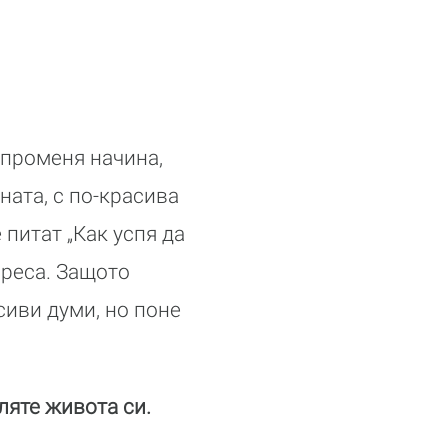
 променя начина,
ната, с по-красива
 питат „Как успя да
ареса. Защото
сиви думи, но поне
ляте живота си.