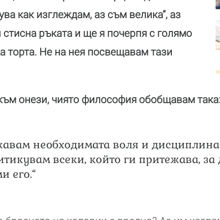
ува как изглеждам, аз съм велика“, аз
 стисна ръката и ще я почерпя с голямо
а торта. Не на нея посвещавам тази
към онези, чиято философия обобщавам така
жавам необходимата воля и дисциплина 
итикувам всеки, който ги притежава, за 
и его.“