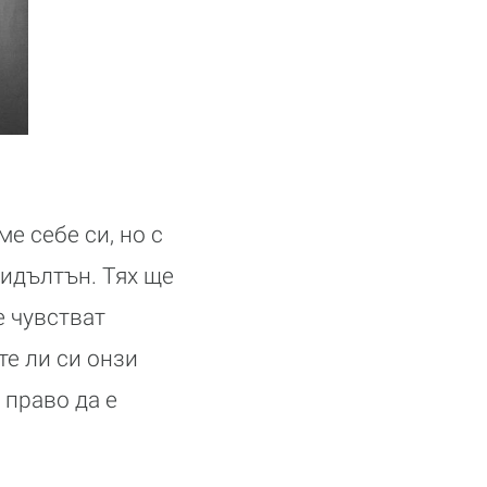
е себе си, но с
Мидълтън. Тях ще
е чувстват
те ли си онзи
 право да е