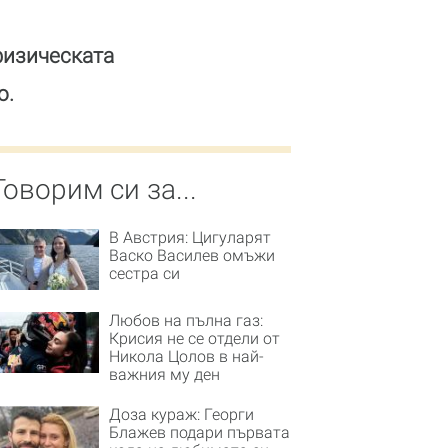
физическата
о.
Говорим си за...
В Австрия: Цигуларят
Васко Василев омъжи
сестра си
Любов на пълна газ:
Крисия не се отдели от
Никола Цолов в най-
важния му ден
Доза кураж: Георги
Блажев подари първата