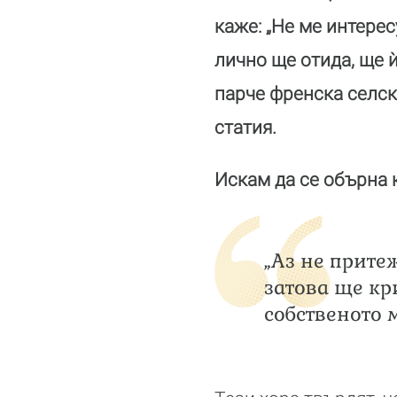
каже: „Не ме интерес
лично ще отида, ще ѝ
парче френска селск
статия.
Искам да се обърна 
„Аз не прите
затова ще кр
собственото м