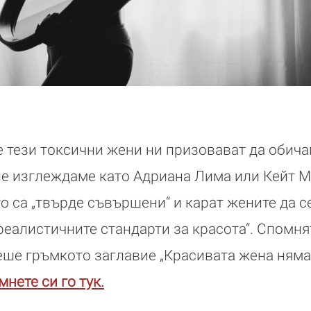
е тези токсични жени ни призовават да обичам
 не изглеждаме като Адриана Лима или Кейт 
о са „твърде съвършени“ и карат жените да с
реалистичните стандарти за красота“. Спомня
еше гръмкото заглавие „Красивата жена няма
нете си го тук.