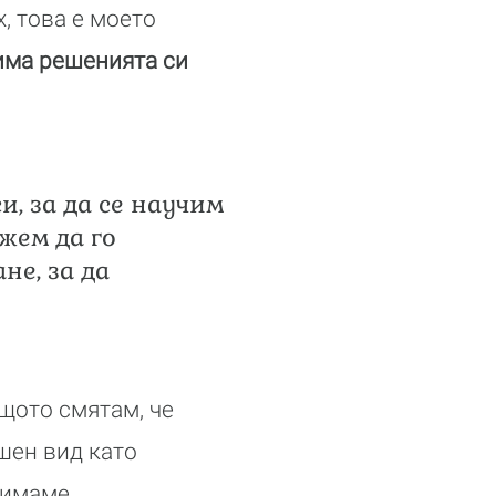
х, това е моето
има решенията си
и, за да се научим
жем да го
не, за да
ащото смятам, че
ншен вид като
зимаме.