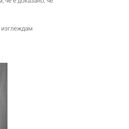
, че е доказано, че
да изглеждам