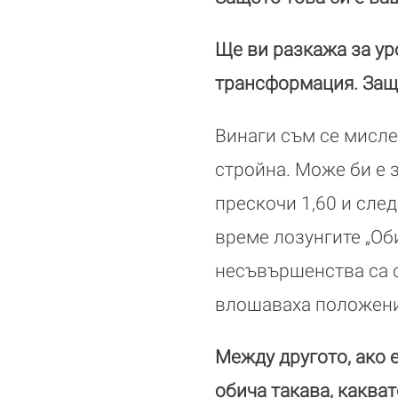
Ще ви разкажа за ур
трансформация. Защо
Винаги съм се мисле
стройна. Може би е з
прескочи 1,60 и след
време лозунгите „Оби
несъвършенства са 
влошаваха положени
Между другото, ако 
обича такава, какват