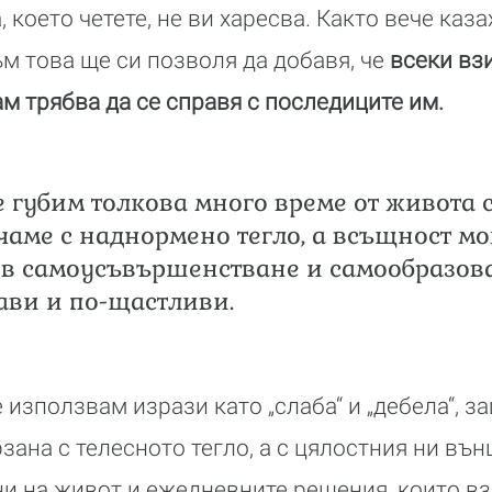
 което четете, не ви харесва. Както вече каза
ъм това ще си позволя да добавя, че
всеки вз
ам трябва да се справя с последиците им.
е губим толкова много време от живота с
ичаме с наднормено тегло, а всъщност мо
в самоусъвършенстване и самообразова
ави и по-щастливи.
използвам изрази като „слаба“ и „дебела“, з
зана с телесното тегло, а с цялостния ни въ
ни на живот и ежедневните решения, които в