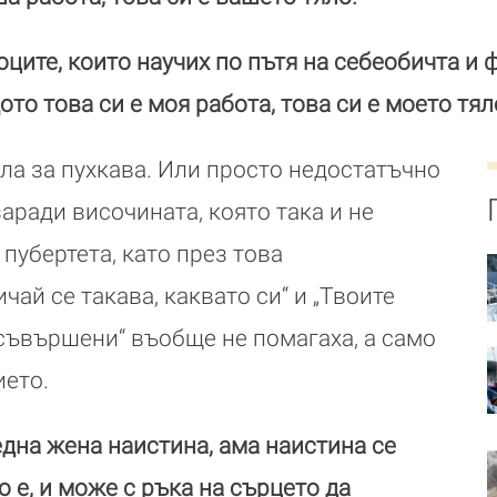
оците, които научих по пътя на себеобичта и 
то това си е моя работа, това си е моето тял
ла за пухкава. Или просто недостатъчно
аради височината, която така и не
 пубертета, като през това
чай се такава, каквато си“ и „Твоите
съвършени“ въобще не помагаха, а само
ето.
една жена наистина, ама наистина се
о е, и може с ръка на сърцето да