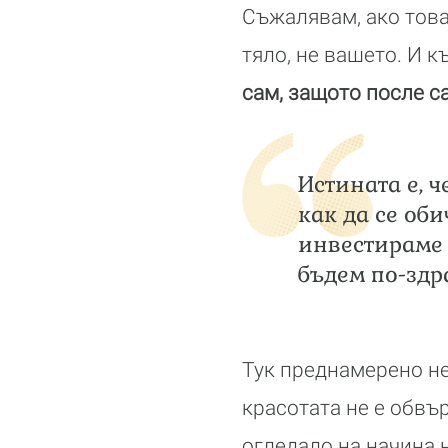
Съжалявам, ако това,
тяло, не вашето. И к
сам, защото после с
Истината е, ч
как да се об
инвестираме 
бъдем по-здр
Тук преднамерено не 
красотата не е обвър
огледало на начина 