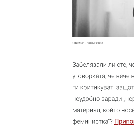
Снимка:
iStock/Pexels
Забелязали ли сте, ч
уговорката, че вече
ги критикуват, защот
неудобно заради „не
материал, който нос
феминистка“?
Припом