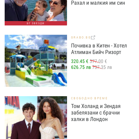
Рахал и малкия им син
БГ ЗВЕЗДИ
GRABO.BG
Почивка в Китен - Хотел
Атлиман Бийч Ризорт
320.45 €
377.00 €
626.75 лв
737.35 лв
СВОБОДНО ВРЕМЕ
Том Холанд и Зендая
забелязани с брачни
халки в Лондон