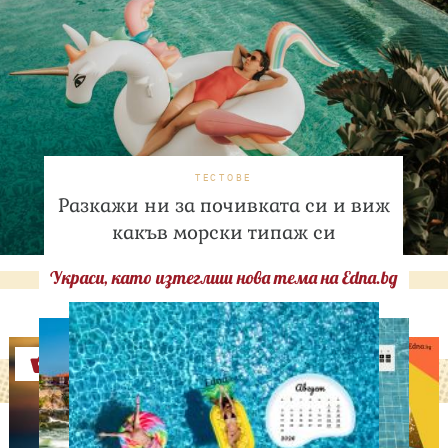
ТЕСТОВЕ
Разкажи ни за почивката си и виж
какъв морски типаж си
Украси, като изтеглиш нова тема на Edna.bg
Оферти
ЛЮБОПИТНО