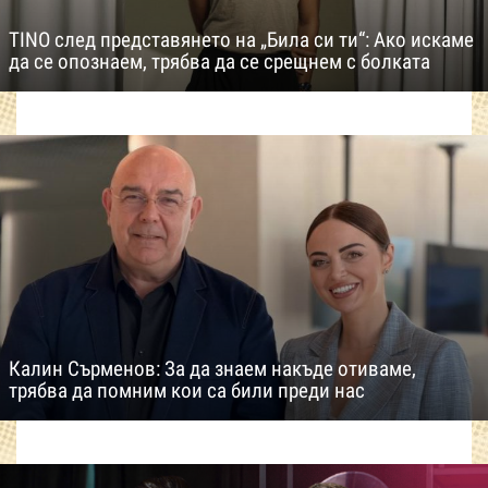
TINO след представянето на „Била си ти“: Ако искаме
да се опознаем, трябва да се срещнем с болката
Калин Сърменов: За да знаем накъде отиваме,
трябва да помним кои са били преди нас