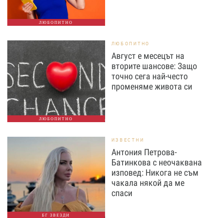
ЛЮБОПИТНО
ЛЮБОПИТНО
Август е месецът на
вторите шансове: Защо
точно сега най-често
променяме живота си
ЛЮБОПИТНО
ИЗВЕСТНИ
Антония Петрова-
Батинкова с неочаквана
изповед: Никога не съм
чакала някой да ме
спаси
БГ ЗВЕЗДИ