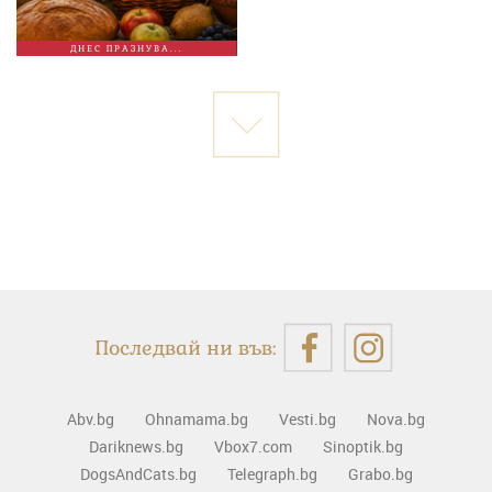
ДНЕС ПРАЗНУВА...
Последвай ни във:
Abv.bg
Ohnamama.bg
Vesti.bg
Nova.bg
Dariknews.bg
Vbox7.com
Sinoptik.bg
DogsAndCats.bg
Telegraph.bg
Grabo.bg