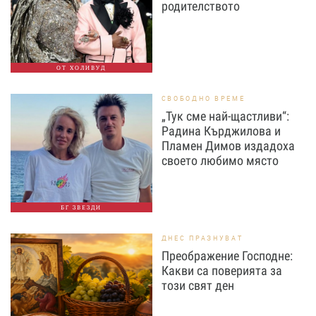
родителството
ОТ ХОЛИВУД
СВОБОДНО ВРЕМЕ
„Тук сме най-щастливи“:
Радина Кърджилова и
Пламен Димов издадоха
своето любимо място
БГ ЗВЕЗДИ
ДНЕС ПРАЗНУВАТ
Преображение Господне:
Какви са поверията за
този свят ден