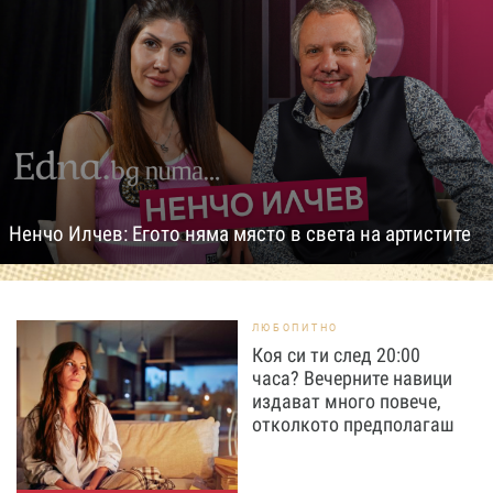
Ненчо Илчев: Егото няма място в света на артистите
ЛЮБОПИТНО
Коя си ти след 20:00
часа? Вечерните навици
издават много повече,
отколкото предполагаш