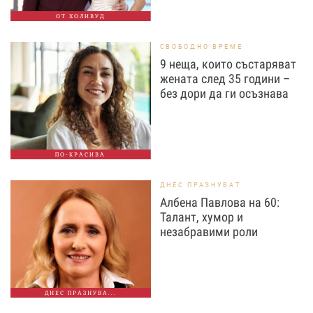
ОТ ХОЛИВУД
СВОБОДНО ВРЕМЕ
9 неща, които състаряват
жената след 35 години –
без дори да ги осъзнава
ПО-КРАСИВА
ДНЕС ПРАЗНУВАТ
Албена Павлова на 60:
Талант, хумор и
незабравими роли
ДНЕС ПРАЗНУВА...