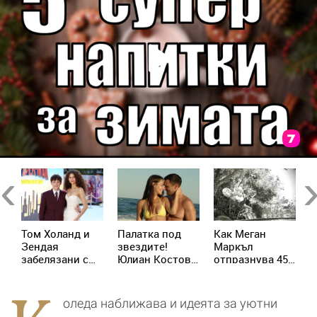
Previous
Ne
Том Холанд и
Палатка под
Как Меган
Х
Зендая
звездите!
Маркъл
т
забелязани с
Юлиан Костов
отпразнува 45-
с
до
брачни халки в
и Мирела
ия си рожден
м
а
Лондон
Илиева избраха
ден с принц
п
най-
Хари
с
оледа наближава и идеята за уютни
романтичната
к