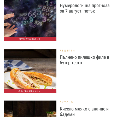
Нумерологична прогноза
за 7 август, петък
НУМЕРОЛОГИЯ
РЕЦЕПТИ
Пълнено пилешко филе в
бутер тесто
АХ, ЧЕ ВКУСНО!
ВКУСНО
Кисело мляко с ананас и
бадеми