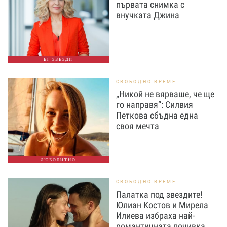
първата снимка с
внучката Джина
БГ ЗВЕЗДИ
СВОБОДНО ВРЕМЕ
„Никой не вярваше, че ще
го направя“: Силвия
Петкова сбъдна една
своя мечта
ЛЮБОПИТНО
СВОБОДНО ВРЕМЕ
Палатка под звездите!
Юлиан Костов и Мирела
Илиева избраха най-
романтичната почивка