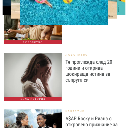
Тайната на добрата
вечеря не се крие в
сложната рецепта
ЛЮБОПИТНО
ЛЮБОПИТНО
Тя проглежда след 20
години и открива
шокираща истина за
съпруга си
EDNA ИСТОРИЯ
ИЗВЕСТНИ
A$AP Rocky и Риана с
откровено признание за