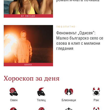
БГ ЗВЕЗДИ
ЛЮБОПИТНО
Феноменът „Одисея“:
Малко българско село се
озова в клип с милиони
гледания
КИНО
Хороскоп за деня
Овен
Телец
Близнаци
Рак