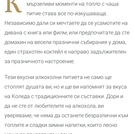
К
почивка
б
мързеливи моменти на топло с чаша
питие става все по-изкушаваща.
Независимо дали си мечтаете да се усамотите на
дивана с книга или филм, или предпочитате да сте
домакин на весели празнични събирания у дома,
един страхотен коктейл е направо задължителен
за празничното настроение.
Тези вкусни алкохолни питиета не само ще
стоплят душата ви, но и ще ви напомнят за вкуса
на Коледа с традиционните си съставки. Дори и
да не сте от любителите на алкохола, ви
уверяваме, че няма да останете безразлични към
топлите и сладки зимни напитки, които лесно