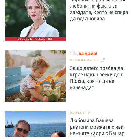
любопитни факта за
звездата, която не спира
да вдъхновява
ЗВЕЗДЕН РОЖДЕНИК
OHNAMAMA.BG
Защо детето трябва да
играе навън всеки ден:
Ползи, които ще ви
изненадат
ИЗВЕСТНИ
Любомира Башева
разтопи мрежата с най-
нежните кадри с Башар