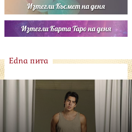
Изтегли Късмет на деня
Изтегли Карта Таро на деня
Edna пита