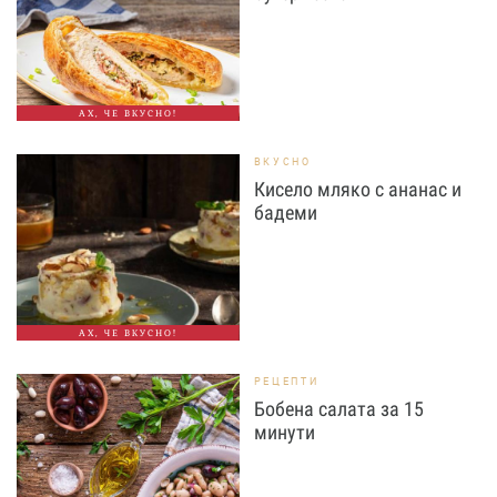
АХ, ЧЕ ВКУСНО!
ВКУСНО
Кисело мляко с ананас и
бадеми
АХ, ЧЕ ВКУСНО!
РЕЦЕПТИ
Бобена салата за 15
минути