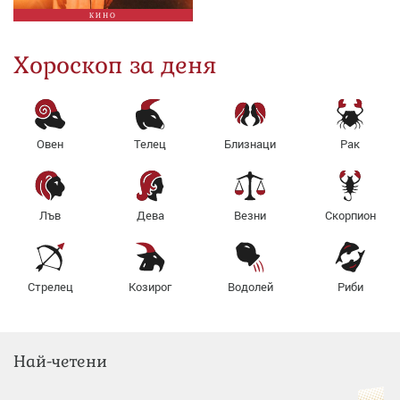
КИНО
Хороскоп за деня
Овен
Телец
Близнаци
Рак
Лъв
Дева
Везни
Скорпион
Стрелец
Козирог
Водолей
Риби
Най-четени