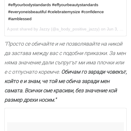
#effyourbodystandards #effyourbeautystandards
#everyoneisbeautiful #celebratemysize #confidence
#iamblessed
A post shared by Jazzy (@a_body_positive_jazzy) on
Jun 3, 2017 at 1:30am PDT
"Просто се обичайте и не позволявайте на никой
да застава между вас с подобни приказки. За мен
няма значение дали съпругът ми има плочки или
е с отпуснато коремче.
Обичам го заради човекът,
който е и знам, че той ме обича заради мен
самата. Всички сме красиви, без значение кой
размер дрехи носим."