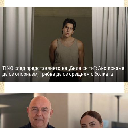
TINO след представянето на „Била си ти“: Ако искаме
да се опознаем, трябва да се срещнем с болката