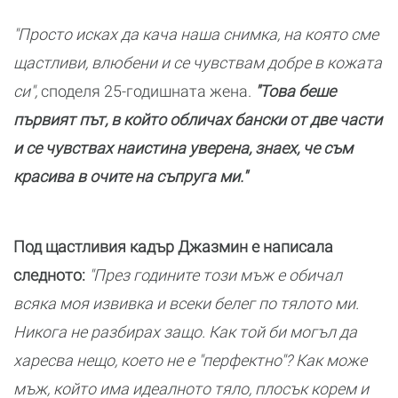
"Просто исках да кача наша снимка, на която сме
щастливи, влюбени и се чувствам добре в кожата
си",
споделя 25-годишната жена.
"Това беше
първият път, в който обличах бански от две части
и се чувствах наистина уверена, знаех, че съм
красива в очите на съпруга ми."
Под щастливия кадър Джазмин е написала
следното:
"През годините този мъж е обичал
всяка моя извивка и всеки белег по тялото ми.
Никога не разбирах защо. Как той би могъл да
харесва нещо, което не е "перфектно"? Как може
мъж, който има идеалното тяло, плосък корем и