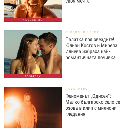
своя мечта
ЛЮБОПИТНО
СВОБОДНО ВРЕМЕ
Палатка под звездите!
Юлиан Костов и Мирела
Илиева избраха най-
романтичната почивка
БГ ЗВЕЗДИ
ЛЮБОПИТНО
Феноменът „Одисея“:
Малко българско село се
озова в клип с милиони
гледания