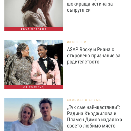
шокираща истина за
съпруга си
EDNA ИСТОРИЯ
ИЗВЕСТНИ
A$AP Rocky и Риана с
откровено признание за
родителството
ОТ ХОЛИВУД
СВОБОДНО ВРЕМЕ
„Тук сме най-щастливи“:
Радина Кърджилова и
Пламен Димов издадоха
своето любимо място