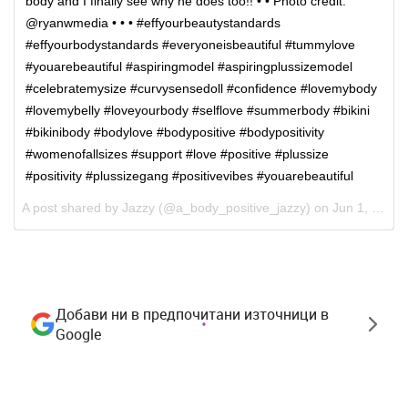
body and I finally see why he does too!! • • Photo credit:
@ryanwmedia • • • #effyourbeautystandards
#effyourbodystandards #everyoneisbeautiful #tummylove
#youarebeautiful #aspiringmodel #aspiringplussizemodel
#celebratemysize #curvysensedoll #confidence #lovemybody
#lovemybelly #loveyourbody #selflove #summerbody #bikini
#bikinibody #bodylove #bodypositive #bodypositivity
#womenofallsizes #support #love #positive #plussize
#positivity #plussizegang #positivevibes #youarebeautiful
A post shared by Jazzy (@a_body_positive_jazzy) on
Jun 1, 2017 at 3:04pm PDT
Добави ни в предпочитани източници в
Google