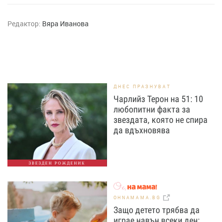
Редактор:
Вяра Иванова
ДНЕС ПРАЗНУВАТ
Чарлийз Терон на 51: 10
любопитни факта за
звездата, която не спира
да вдъхновява
ЗВЕЗДЕН РОЖДЕНИК
OHNAMAMA.BG
Защо детето трябва да
играе навън всеки ден: