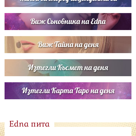
Виж Съновника на Edna
Виж Тайна на деня
Изтегли Късмет на деня
Изтегли Карта Таро на деня
Edna пита