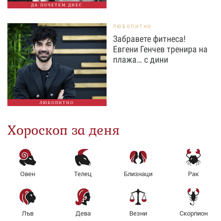
ДА ПОЧЕТЕМ ДНЕС
ЛЮБОПИТНО
Забравете фитнеса!
Евгени Генчев тренира на
плажа… с дини
ЛЮБОПИТНО
Хороскоп за деня
Овен
Телец
Близнаци
Рак
Лъв
Дева
Везни
Скорпион