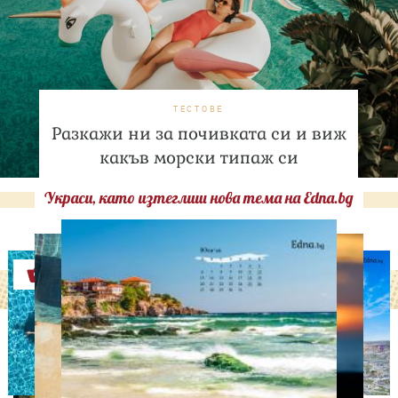
ТЕСТОВЕ
Разкажи ни за почивката си и виж
какъв морски типаж си
Украси, като изтеглиш нова тема на Edna.bg
Оферти
СВОБОДНО ВРЕМЕ
Дъщерята на Тодор
Батков вдигна сватба,