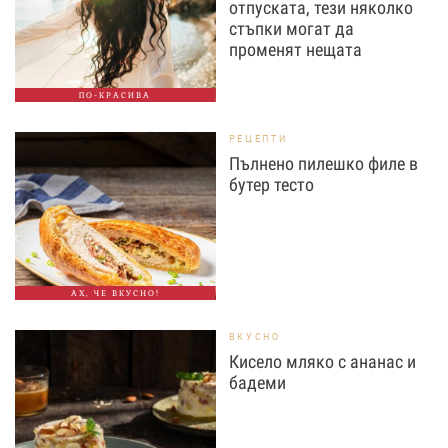
отпуската, тези няколко
стъпки могат да
променят нещата
ПО-КРАСИВА
РЕЦЕПТИ
Пълнено пилешко филе в
бутер тесто
АХ, ЧЕ ВКУСНО!
ВКУСНО
Кисело мляко с ананас и
бадеми