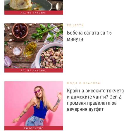
АХ, ЧЕ ВКУСНО!
РЕЦЕПТИ
Бобена салата за 15
минути
АХ, ЧЕ ВКУСНО!
МОДА И КРАСОТА
Край на високите токчета
и дамските чанти? Gen Z
променя правилата за
вечерния аутфит
ЛЮБОПИТНО