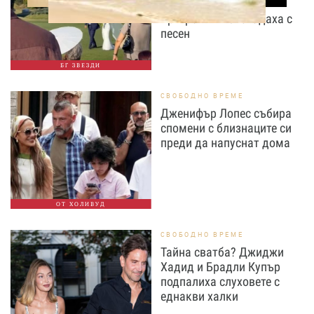
Стоичков и Братя
Аргирови я изненадаха с
песен
БГ ЗВЕЗДИ
СВОБОДНО ВРЕМЕ
Дженифър Лопес събира
спомени с близнаците си
преди да напуснат дома
ОТ ХОЛИВУД
СВОБОДНО ВРЕМЕ
Тайна сватба? Джиджи
Хадид и Брадли Купър
подпалиха слуховете с
еднакви халки