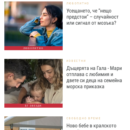
ЛЮБОПИТНО
Усещането, че “нещо
предстои” – случайност
или сигнал от мозъка?
ЛЮБОПИТНО
ИЗВЕСТНИ
Дъщерята на Гала - Мари
отплава с любимия и
двете си деца на семейна
морска приказка
БГ ЗВЕЗДИ
СВОБОДНО ВРЕМЕ
Ново бебе в кралското