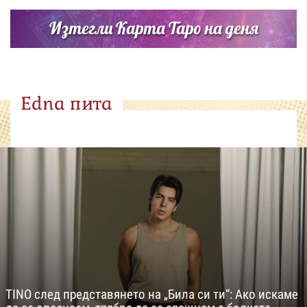
Изтегли Карта Таро на деня
Edna пита
TINO след представянето на „Била си ти“: Ако искаме