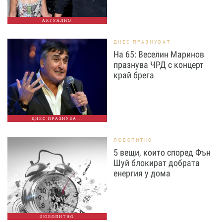
АКТУАЛНО
ДНЕС ПРАЗНУВАТ
На 65: Веселин Маринов
празнува ЧРД с концерт
край брега
ДНЕС ПРАЗНУВА...
ЛЮБОПИТНО
5 вещи, които според Фън
Шуй блокират добрата
енергия у дома
ЛЮБОПИТНО