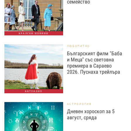
семейство
КРАЛСКИ НОВИНИ
ЛЮБОПИТНО
Българският филм "Баба
и Меца" със световна
премиера в Сараево
2026. Пуснаха трейлъра
АКТУАЛНО
АСТРОЛОГИЯ
Дневен хороскоп за 5
август, сряда