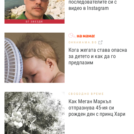
последователите си с
видео в Instagram
БГ ЗВЕЗДИ
OHNAMAMA.BG
Кога жегата става опасна
за детето и как да го
предпазим
СВОБОДНО ВРЕМЕ
Как Меган Маркъл
отпразнува 45-ия си
рожден ден с принц Хари