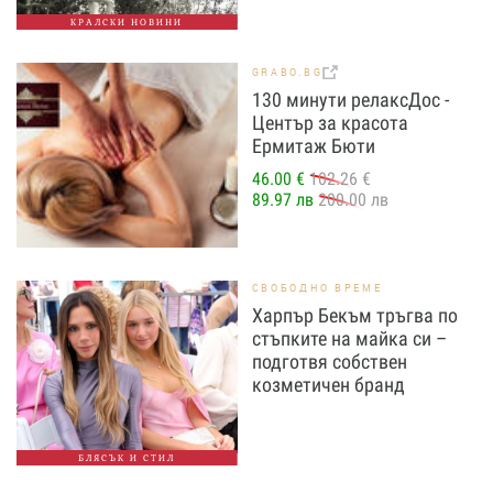
КРАЛСКИ НОВИНИ
GRABO.BG
130 минути релаксДос -
Център за красота
Ермитаж Бюти
46.00 €
102.26 €
89.97 лв
200.00 лв
СВОБОДНО ВРЕМЕ
Харпър Бекъм тръгва по
стъпките на майка си –
подготвя собствен
козметичен бранд
БЛЯСЪК И СТИЛ