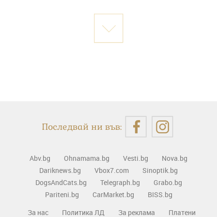
Последвай ни във:
Abv.bg
Ohnamama.bg
Vesti.bg
Nova.bg
Dariknews.bg
Vbox7.com
Sinoptik.bg
DogsAndCats.bg
Telegraph.bg
Grabo.bg
Pariteni.bg
CarMarket.bg
BISS.bg
За нас
Политика ЛД
За реклама
Платени