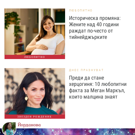
ЛЮБОПИТНО
Историческа промяна:
Жените над 40 години
раждат по-често от
тийнейджърките
ЛЮБОПИТНО
ДНЕС ПРАЗНУВАТ
Преди да стане
херцогиня: 10 любопитни
факта за Меган Маркъл,
които малцина знаят
ЗВЕЗДЕН РОЖДЕНИК
Йорданова