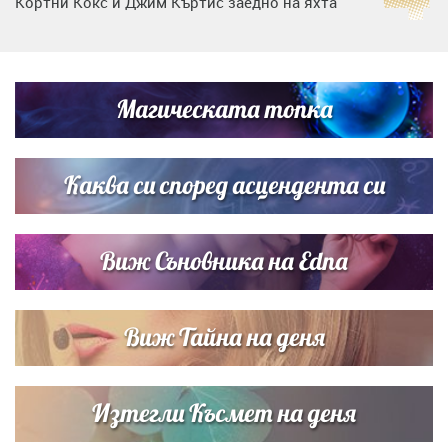
Кортни Кокс и Джим Къртис заедно на яхта
Дъщерята на Тодор Батков вдигна сватба, Стоичков и
Братя Аргирови я изненадаха с песен
Магическата топка
Списъкът е ясен: Джей Ло и Риана във ВИП гостите на
сватбата на Роналдо
Каква си според асцендента си
Виж Съновника на Edna
Виж Тайна на деня
Изтегли Късмет на деня