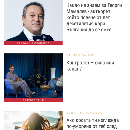
Какво не знаем за Георги
Мамалев - актьорът,
който повече от пет
десетилетия кара
България да се смее
ЗВЕЗДЕН РОЖДЕНИК
ОТ МЕН ЗА МЕН
Контролът – сила или
капан?
ПСИХОЛОГИЯ
EDNA ПРЕПОРЪЧВА
Ако косата ти изглежда
по-уморена от теб след