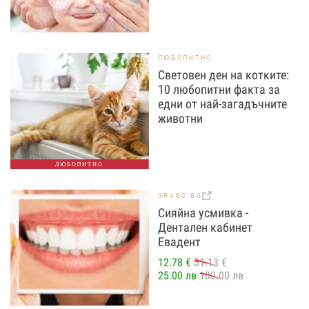
ЛЮБОПИТНО
Световен ден на котките:
10 любопитни факта за
едни от най-загадъчните
животни
ЛЮБОПИТНО
GRABO.BG
Сияйна усмивка -
Дентален кабинет
Евадент
12.78 €
51.13 €
25.00 лв
100.00 лв