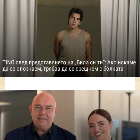
TINO след представянето на „Била си ти“: Ако искаме
да се опознаем, трябва да се срещнем с болката