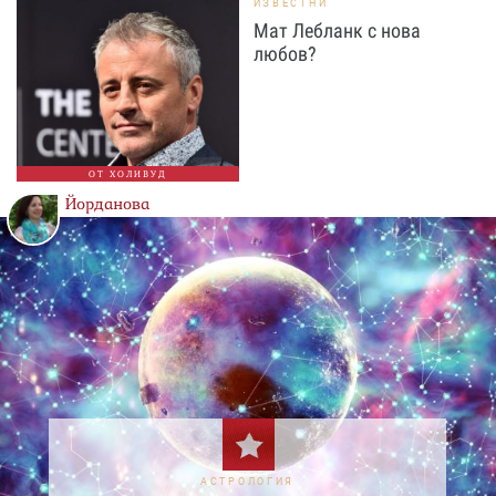
ИЗВЕСТНИ
Мат Лебланк с нова
любов?
ОТ ХОЛИВУД
Йорданова
АСТРОЛОГИЯ