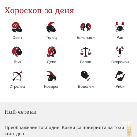
Хороскоп за деня
Овен
Телец
Близнаци
Рак
Лъв
Дева
Везни
Скорпион
Стрелец
Козирог
Водолей
Риби
Най-четени
Преображение Господне: Какви са поверията за този
свят ден