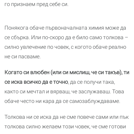
го признаем пред себе си.
Понякога обаче първоначалната химия може да
се сбърка. Или по-скоро да е било само толкова –
силно увлечение по човек, с когото обаче реално
не си пасваме.
Когато си влюбен (или си мислиш, че си такъв), ти
се иска всичко да е точно
, да се получи така,
както си мечтал и вярваш, че заслужаваш. Това
обаче често ни кара да се самозаблуждаваме.
Толкова ни се иска да не сме повече сами или пък
толкова силно желаем този човек, че сме готови