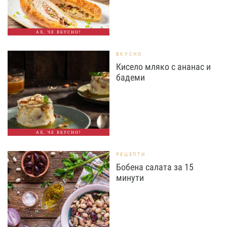
АХ, ЧЕ ВКУСНО!
ВКУСНО
Кисело мляко с ананас и
бадеми
АХ, ЧЕ ВКУСНО!
РЕЦЕПТИ
Бобена салата за 15
минути