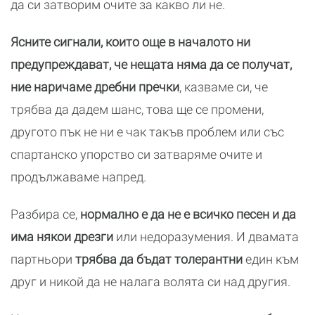
да си затворим очите за какво ли не.
Ясните сигнали, които още в началото ни
предупреждават, че нещата няма да се получат,
ние наричаме дребни пречки
, казваме си, че
трябва да дадем шанс, това ще се промени,
другото пък не ни е чак такъв проблем или със
спартанско упорство си затваряме очите и
продължаваме напред.
Разбира се,
нормално е да не е всичко песен и да
има някои дрезги
или недоразумения. И двамата
партньори
трябва да бъдат толерантни
един към
друг и никой да не налага волята си над другия.