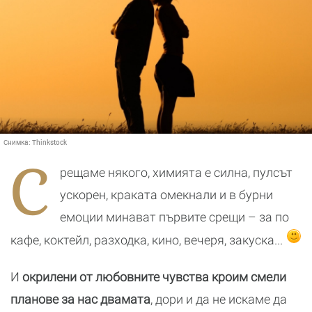
Снимка:
Thinkstock
С
рещаме някого, химията е силна, пулсът
ускорен, краката омекнали и в бурни
емоции минават първите срещи – за по
кафе, коктейл, разходка, кино, вечеря, закуска...
И
окрилени от любовните чувства кроим смели
планове за нас двамата
, дори и да не искаме да