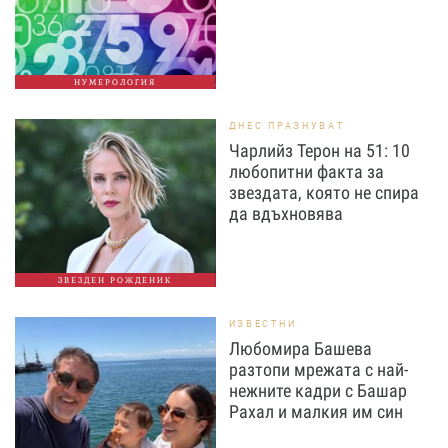
НУМЕРОЛОГИЯ
ДНЕС ПРАЗНУВАТ
Чарлийз Терон на 51: 10
любопитни факта за
звездата, която не спира
да вдъхновява
ЗВЕЗДЕН РОЖДЕНИК
ИЗВЕСТНИ
Любомира Башева
разтопи мрежата с най-
нежните кадри с Башар
Рахал и малкия им син