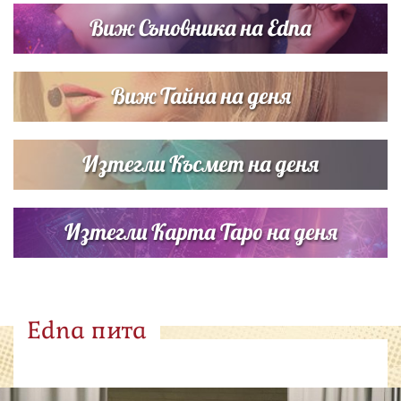
Виж Съновника на Edna
Виж Тайна на деня
Изтегли Късмет на деня
Изтегли Карта Таро на деня
Edna пита