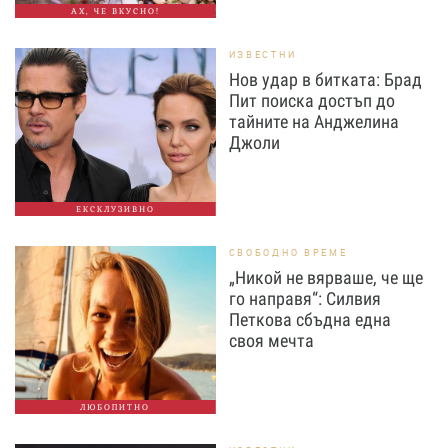
АХ, ЧЕ ВКУСНО!
ИЗВЕСТНИ
Нов удар в битката: Брад
Пит поиска достъп до
тайните на Анджелина
Джоли
ЕКСКЛУЗИВНО
СВОБОДНО ВРЕМЕ
„Никой не вярваше, че ще
го направя“: Силвия
Петкова сбъдна една
своя мечта
ЛЮБОПИТНО