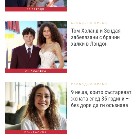
БГ ЗВЕЗДИ
СВОБОДНО ВРЕМЕ
Том Холанд и Зендая
забелязани с брачни
халки в Лондон
ОТ ХОЛИВУД
СВОБОДНО ВРЕМЕ
9 неща, които състаряват
жената след 35 години –
без дори да ги осъзнава
ПО-КРАСИВА