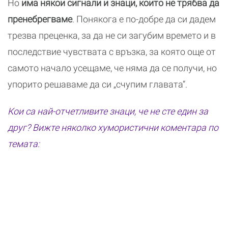
Но
има някои сигнали и знаци, които не трябва да
пренебрегваме
. Понякога е по-добре да си дадем
трезва преценка, за да не си загубим времето и в
последствие чувствата с връзка, за която още от
самото начало усещаме, че няма да се получи, но
упорито решаваме да си „счупим главата“.
Кои са най-отчетливите знаци, че не сте един за
друг? Вижте няколко хумористични коментара по
темата: