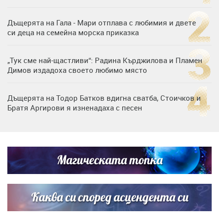
Дъщерята на Гала - Мари отплава с любимия и двете
си деца на семейна морска приказка
„Тук сме най-щастливи“: Радина Кърджилова и Пламен
Димов издадоха своето любимо място
Дъщерята на Тодор Батков вдигна сватба, Стоичков и
Братя Аргирови я изненадаха с песен
Дневен хороскоп за 6 август, четвъртък
Магическата топка
Списъкът е ясен: Джей Ло и Риана във ВИП гостите на
сватбата на Роналдо
Каква си според асцендента си