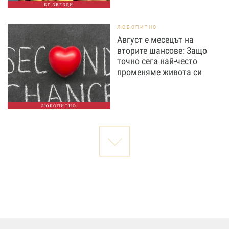
БГ ЗВЕЗДИ
ЛЮБОПИТНО
Август е месецът на
вторите шансове: Защо
точно сега най-често
променяме живота си
ЛЮБОПИТНО