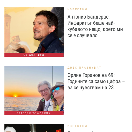
ИЗВЕСТНИ
Антонио Бандерас:
Инфарктът беше най-
хубавото нещо, което ми
се е случвало
ОТ ХОЛИВУД
ДНЕС ПРАЗНУВАТ
Орлин Горанов на 69:
Годините са само цифра –
аз се чувствам на 23
ЗВЕЗДЕН РОЖДЕНИК
ИЗВЕСТНИ