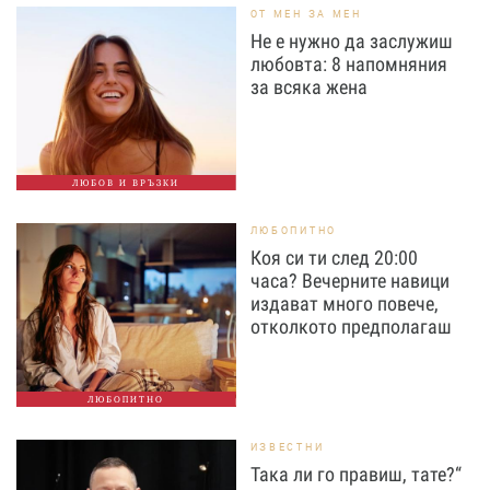
ОТ МЕН ЗА МЕН
Не е нужно да заслужиш
любовта: 8 напомняния
за всяка жена
ЛЮБОВ И ВРЪЗКИ
ЛЮБОПИТНО
Коя си ти след 20:00
часа? Вечерните навици
издават много повече,
отколкото предполагаш
ЛЮБОПИТНО
ИЗВЕСТНИ
Така ли го правиш, тате?“