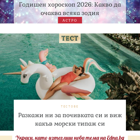
Годишен хороскоп 2026: Какво да
очаква всяка зодия
АСТРО
ТЕСТОВЕ
Разкажи ни за почивката си и виж
какъв морски типаж си
Украси, като изтеглиш нова тема на Edna.bg