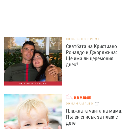
СВОБОДНО ВРЕМЕ
Сватбата на Кристиано
Роналдо и Джорджина:
Ще има ли церемония
днес?
ЛЮБОВ И ВРЪЗКИ
OHNAMAMA.BG
Плажната чанта на мама:
Пълен списък за плаж с
дете