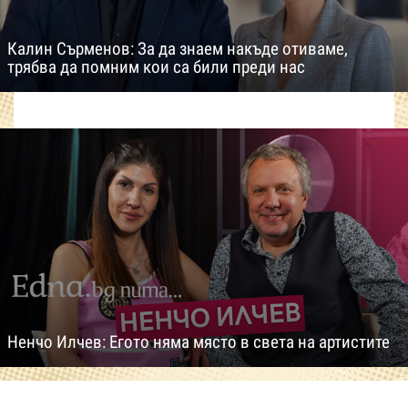
Калин Сърменов: За да знаем накъде отиваме,
трябва да помним кои са били преди нас
Ненчо Илчев: Егото няма място в света на артистите