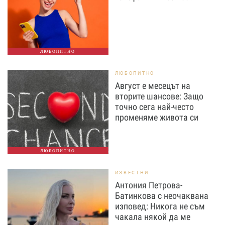
ЛЮБОПИТНО
ЛЮБОПИТНО
Август е месецът на
вторите шансове: Защо
точно сега най-често
променяме живота си
ЛЮБОПИТНО
ИЗВЕСТНИ
Антония Петрова-
Батинкова с неочаквана
изповед: Никога не съм
чакала някой да ме