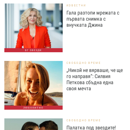
ИЗВЕСТНИ
Гала разтопи мрежата с
първата снимка с
внучката Джина
БГ ЗВЕЗДИ
СВОБОДНО ВРЕМЕ
„Никой не вярваше, че ще
го направя“: Силвия
Петкова сбъдна една
своя мечта
ЛЮБОПИТНО
СВОБОДНО ВРЕМЕ
Палатка под звездите!