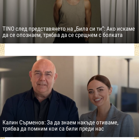
TINO след представянето на „Била си ти“: Ако искаме
да се опознаем, трябва да се срещнем с болката
Калин Сърменов: За да знаем накъде отиваме,
трябва да помним кои са били преди нас