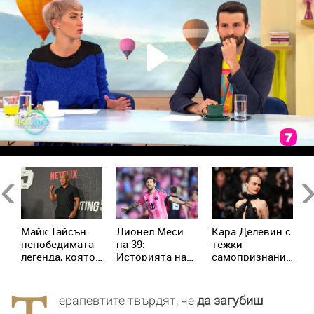
Previous
Ne
п
Майк Тайсън:
Лионел Меси
Кара Делевин с
Ч
непобедимата
на 39:
тежки
с
легенда, която
Историята на
самопризнания:
Ш
пренаписа
момчето от
Позволявах на
п
историята на
Росарио, което
хората да се
П
бокса
покори света
възползват от
ерапевтите твърдят, че
да загубиш
мен сексуално