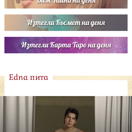
Изтегли Късмет на деня
Изтегли Карта Таро на деня
Edna пита