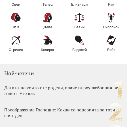
Овен
Телец
Близнаци
Рак
Лъв
Дева
Везни
Скорпион
Стрелец
Козирог
Водолей
Риби
Най-четени
Датата, на която сте родени, влияе върху любовния ви
живот. Ето как...
Преображение Господне: Какви са поверията за този
свят ден