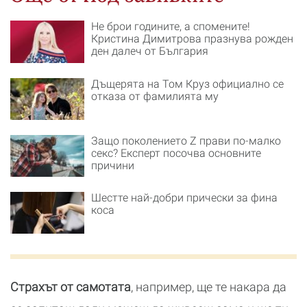
Не брои годините, а спомените!
Кристина Димитрова празнува рожден
ден далеч от България
Дъщерята на Том Круз официално се
отказа от фамилията му
Защо поколението Z прави по-малко
секс? Експерт посочва основните
причини
Шестте най-добри прически за фина
коса
Страхът от самотата
, например, ще те накара да