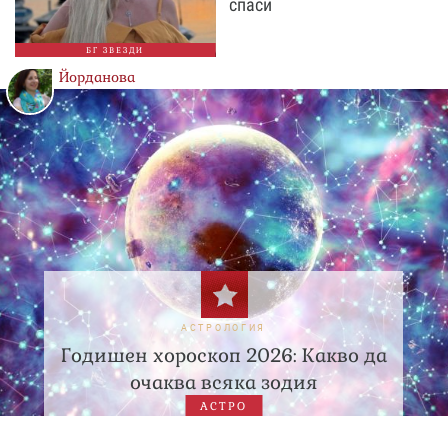
спаси
БГ ЗВЕЗДИ
Йорданова
АСТРОЛОГИЯ
Годишен хороскоп 2026: Какво да
очаква всяка зодия
АСТРО