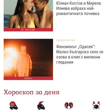
Юлиан Костов и Мирела
Илиева избраха най-
романтичната почивка
БГ ЗВЕЗДИ
ЛЮБОПИТНО
Феноменът „Одисея“:
Малко българско село се
озова в клип с милиони
гледания
КИНО
Хороскоп за деня