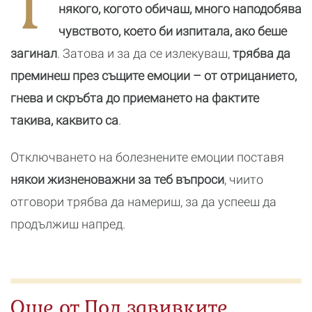
T
някого, когото обичаш, много наподобява
чувството, което би изпитала, ако беше
загинал
. Затова и за да се излекуваш,
трябва да
преминеш през същите емоции – от отрицанието,
гнева и скръбта до приемането на фактите
такива, каквито са
.
Отключването на болезнените емоции поставя
някои жизненоважни за теб въпроси
, чиито
отговори трябва да намериш, за да успееш да
продължиш напред.
Още от Под завивките