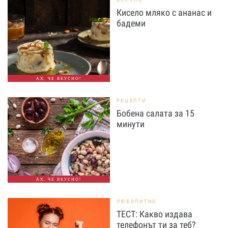
Кисело мляко с ананас и
бадеми
АХ, ЧЕ ВКУСНО!
РЕЦЕПТИ
Бобена салата за 15
минути
АХ, ЧЕ ВКУСНО!
ЛЮБОПИТНО
ТЕСТ: Какво издава
телефонът ти за теб?