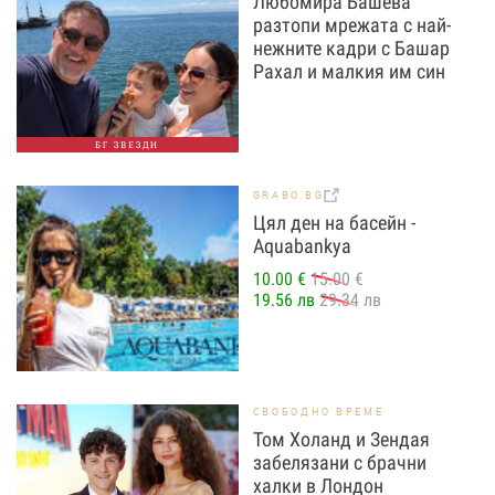
Любомира Башева
разтопи мрежата с най-
нежните кадри с Башар
Рахал и малкия им син
БГ ЗВЕЗДИ
GRABO.BG
Цял ден на басейн -
Aquabankya
10.00 €
15.00 €
19.56 лв
29.34 лв
СВОБОДНО ВРЕМЕ
Том Холанд и Зендая
забелязани с брачни
халки в Лондон