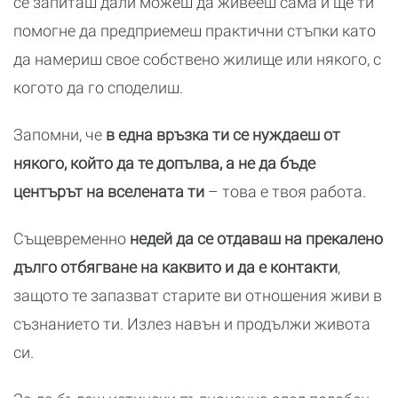
се запиташ дали можеш да живееш сама и ще ти
помогне да предприемеш практични стъпки като
да намериш свое собствено жилище или някого, с
когото да го споделиш.
Запомни, че
в една връзка ти се нуждаеш от
някого, който да те допълва, а не да бъде
центърът на вселената ти
– това е твоя работа.
Същевременно
недей да се отдаваш на прекалено
дълго отбягване на каквито и да е контакти
,
защото те запазват старите ви отношения живи в
съзнанието ти. Излез навън и продължи живота
си.