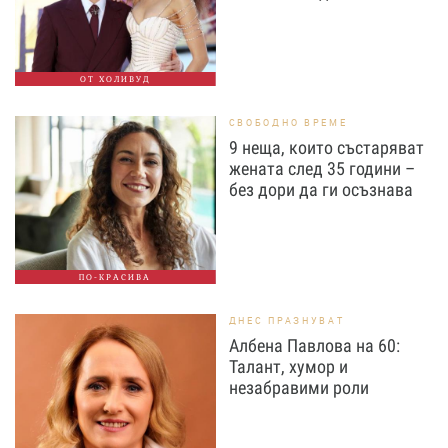
ОТ ХОЛИВУД
СВОБОДНО ВРЕМЕ
9 неща, които състаряват
жената след 35 години –
без дори да ги осъзнава
ПО-КРАСИВА
ДНЕС ПРАЗНУВАТ
Албена Павлова на 60:
Талант, хумор и
незабравими роли