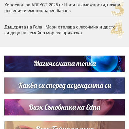
Хороскоп за АВГУСТ 2026 г.: Нови възможности, важни
решения и емоционален баланс
Дъщерята на Гала - Мари отплава с любимия и двете
си деца на семейна морска приказка
„Тук сме най-щастливи“: Радина Кърджилова и Пламен
Димов издадоха своето любимо място
Магическата топка
Дъщерята на Тодор Батков вдигна сватба, Стоичков и
Братя Аргирови я изненадаха с песен
Каква си според асцендента си
Виж Съновника на Edna
Виж Тайна на деня