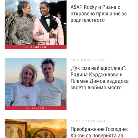
A$AP Rocky и Риана с
откровено признание за
родителството
ОТ ХОЛИВУД
СВОБОДНО ВРЕМЕ
„Тук сме най-щастливи“:
Радина Кърджилова и
Пламен Димов издадоха
своето любимо място
БГ ЗВЕЗДИ
ДНЕС ПРАЗНУВАТ
Преображение Господне:
Какви са поверията за