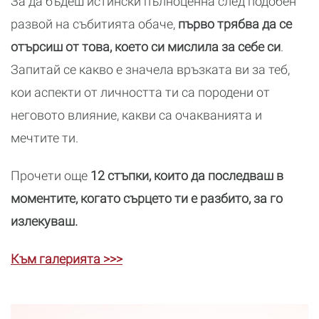
За да бъдеш истински пълноценна след подобен
развой на събитията обаче,
първо трябва да се
отърсиш от това, което си мислила за себе си
.
Запитай се какво е значела връзката ви за теб,
кои аспекти от личността ти са породени от
неговото влияние, какви са очакванията и
мечтите ти.
Прочети още
12 стъпки, които да последваш в
моментите, когато сърцето ти е разбито, за го
излекуваш.
Към галерията >>>