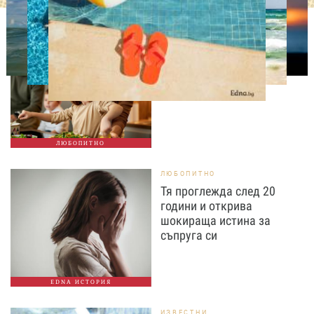
ЛЮБОПИТНО
Тайната на добрата
вечеря не се крие в
сложната рецепта
ЛЮБОПИТНО
ЛЮБОПИТНО
Тя проглежда след 20
години и открива
шокираща истина за
съпруга си
EDNA ИСТОРИЯ
ИЗВЕСТНИ