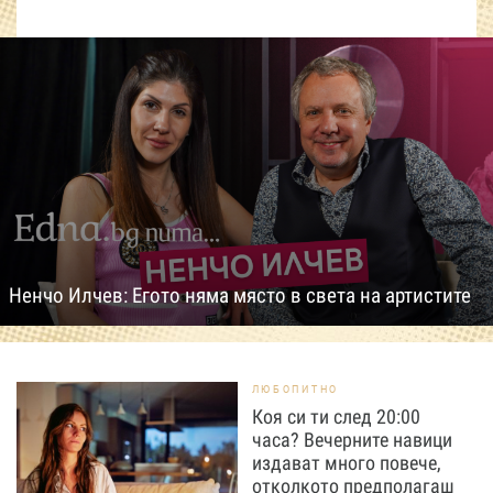
Ненчо Илчев: Егото няма място в света на артистите
ЛЮБОПИТНО
Коя си ти след 20:00
часа? Вечерните навици
издават много повече,
отколкото предполагаш