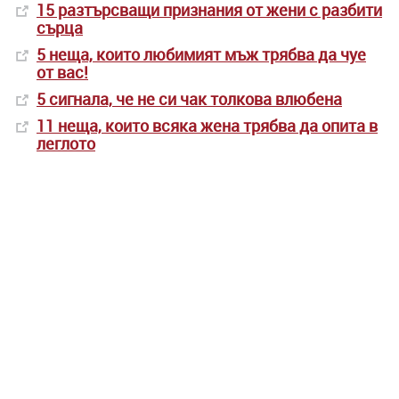
15 разтърсващи признания от жени с разбити
сърца
5 неща, които любимият мъж трябва да чуе
от вас!
5 сигнала, че не си чак толкова влюбена
11 неща, които всяка жена трябва да опита в
леглото