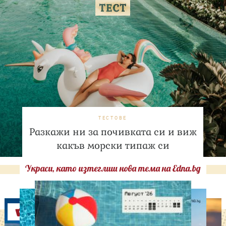
ТЕСТОВЕ
Разкажи ни за почивката си и виж
какъв морски типаж си
Украси, като изтеглиш нова тема на Edna.bg
Оферти