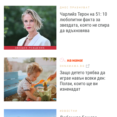
ДНЕС ПРАЗНУВАТ
Чарлийз Терон на 51: 10
любопитни факта за
звездата, която не спира
да вдъхновява
ЗВЕЗДЕН РОЖДЕНИК
OHNAMAMA.BG
Защо детето трябва да
играе навън всеки ден:
Ползи, които ще ви
изненадат
ИЗВЕСТНИ