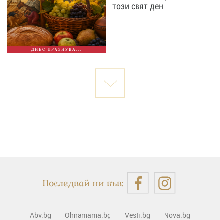
този свят ден
ДНЕС ПРАЗНУВА...
Последвай ни във:
Abv.bg
Ohnamama.bg
Vesti.bg
Nova.bg