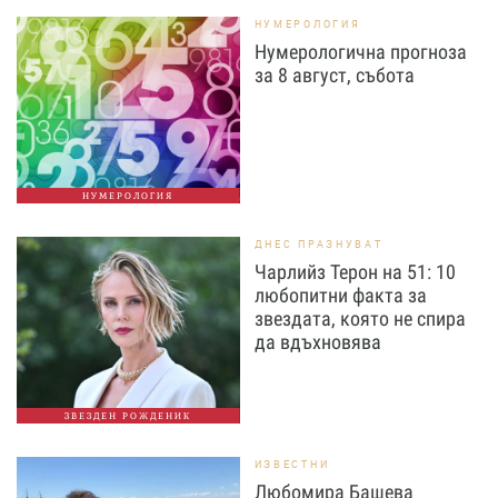
НУМЕРОЛОГИЯ
Нумерологична прогноза
за 8 август, събота
НУМЕРОЛОГИЯ
ДНЕС ПРАЗНУВАТ
Чарлийз Терон на 51: 10
любопитни факта за
звездата, която не спира
да вдъхновява
ЗВЕЗДЕН РОЖДЕНИК
ИЗВЕСТНИ
Любомира Башева