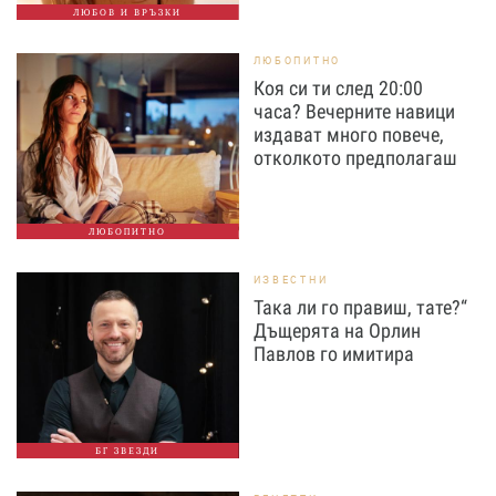
ЛЮБОВ И ВРЪЗКИ
ЛЮБОПИТНО
Коя си ти след 20:00
часа? Вечерните навици
издават много повече,
отколкото предполагаш
ЛЮБОПИТНО
ИЗВЕСТНИ
Така ли го правиш, тате?“
Дъщерята на Орлин
Павлов го имитира
БГ ЗВЕЗДИ