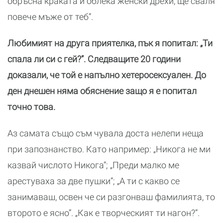
обръсна краката и облека женски дрехи, ще сваля
повече мъже от теб”.
Любимият на друга приятелка, пък я попитал: „Ти
спала ли си с гей?”. Следващите 20 години
доказали, че той е напълно хетеросексуален. До
ден днешен няма обяснение защо я е попитал
точно това.
Аз самата също съм чувала доста нелепи неща
при запознанство. Като например: „Никога не ми
казвай числото Никога”; „Преди малко ме
арестуваха за две пушки”; „А ти с какво се
занимаваш, освен че си разгонваш фамилията, то
второто е ясно”. „Как е творческият ти нагон?”.