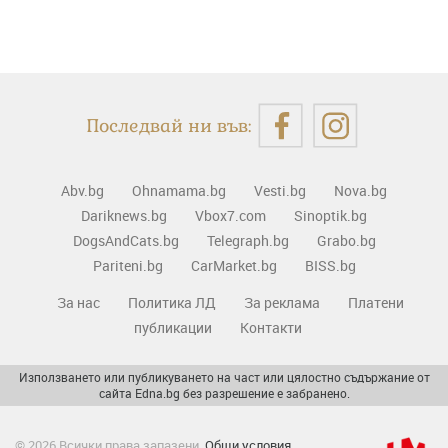
Последвай ни във:
Abv.bg
Ohnamama.bg
Vesti.bg
Nova.bg
Dariknews.bg
Vbox7.com
Sinoptik.bg
DogsAndCats.bg
Telegraph.bg
Grabo.bg
Pariteni.bg
CarMarket.bg
BISS.bg
За нас
Политика ЛД
За реклама
Платени
публикации
Контакти
Използването или публикуването на част или цялостно съдържание от
сайта Edna.bg без разрешение е забранено.
© 2026 Всички права запазени.
Общи условия