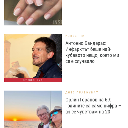
ИЗВЕСТНИ
Антонио Бандерас:
Инфарктът беше най-
хубавото нещо, което ми
се е случвало
ОТ ХОЛИВУД
ДНЕС ПРАЗНУВАТ
Орлин Горанов на 69:
Годините са само цифра –
аз се чувствам на 23