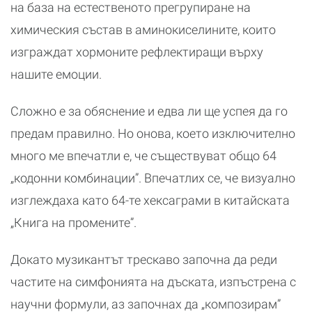
на база на естественото прегрупиране на
химическия състав в аминокиселините, които
изграждат хормоните рефлектиращи върху
нашите емоции.
Сложно е за обяснение и едва ли ще успея да го
предам правилно. Но онова, което изключително
много ме впечатли е, че съществуват общо 64
„кодонни комбинации”. Впечатлих се, че визуално
изглеждаха като 64-те хексаграми в китайската
„Книга на промените”.
Докато музикантът трескаво започна да реди
частите на симфонията на дъската, изпъстрена с
научни формули, аз започнах да „композирам”