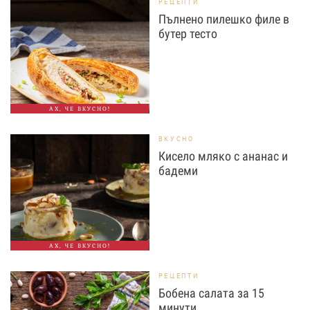
РЕЦЕПТИ
Пълнено пилешко филе в
бутер тесто
АХ, ЧЕ ВКУСНО!
ВКУСНО
Кисело мляко с ананас и
бадеми
АХ, ЧЕ ВКУСНО!
РЕЦЕПТИ
Бобена салата за 15
минути