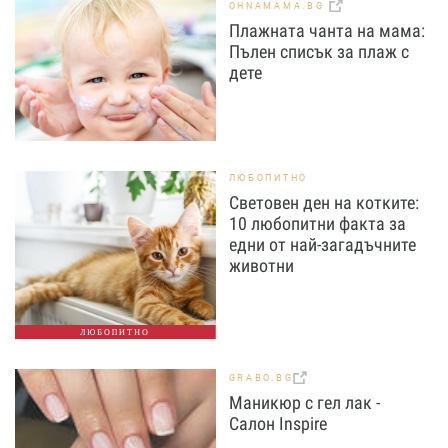
OHNAMAMA.BG
Плажната чанта на мама:
Пълен списък за плаж с
дете
ЛЮБОПИТНО
Световен ден на котките:
10 любопитни факта за
едни от най-загадъчните
животни
ЛЮБОПИТНО
GRABO.BG
Маникюр с гел лак -
Салон Inspire