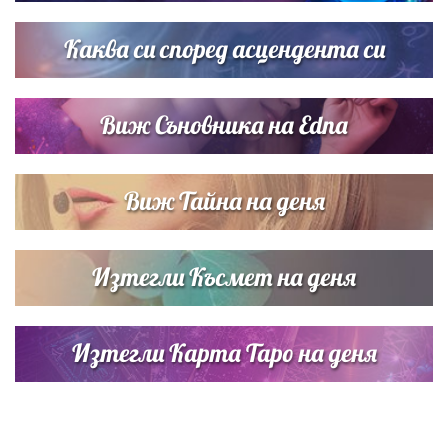
сватбата на Роналдо
Каква си според асцендента си
Виж Съновника на Edna
Виж Тайна на деня
Изтегли Късмет на деня
Изтегли Карта Таро на деня