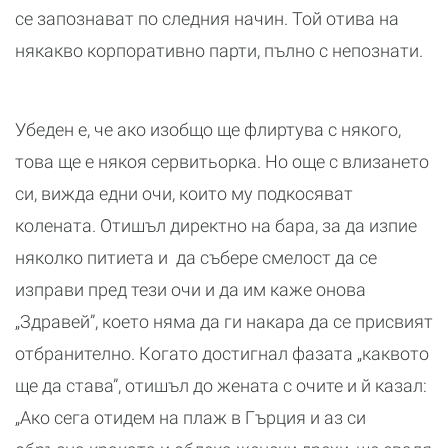
се запознават по следния начин. Той отива на
някакво корпоративно парти, пълно с непознати.
Убеден е, че ако изобщо ще флиртува с някого,
това ще е някоя сервитьорка. Но още с влизането
си, вижда едни очи, които му подкосяват
колената. Отишъл директно на бара, за да изпие
няколко питиета и да събере смелост да се
изправи пред тези очи и да им каже онова
„Здравей”, което няма да ги накара да се присвият
отбранително. Когато достигнал фазата „каквото
ще да става”, отишъл до жената с очите и й казал:
„Ако сега отидем на плаж в Гърция и аз си