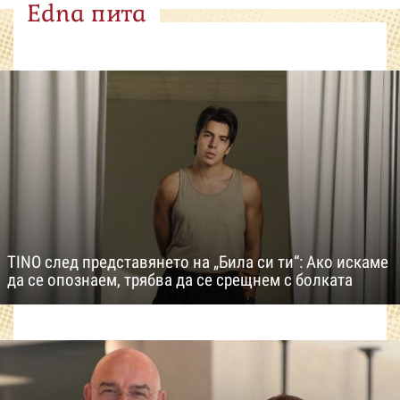
Edna пита
TINO след представянето на „Била си ти“: Ако искаме
да се опознаем, трябва да се срещнем с болката