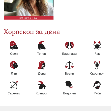
ПО-КРАСИВА
Хороскоп за деня
Овен
Телец
Близнаци
Рак
Лъв
Дева
Везни
Скорпион
Стрелец
Козирог
Водолей
Риби