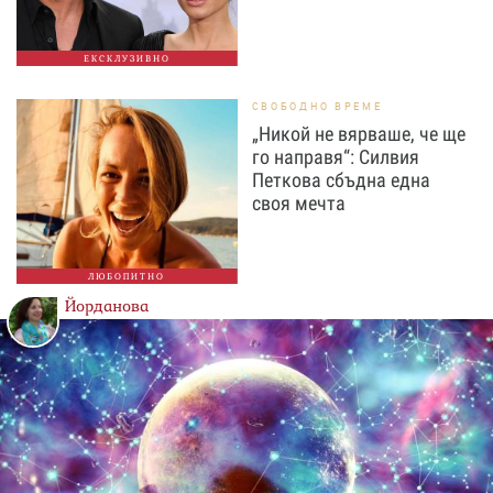
ЕКСКЛУЗИВНО
СВОБОДНО ВРЕМЕ
„Никой не вярваше, че ще
го направя“: Силвия
Петкова сбъдна една
своя мечта
ЛЮБОПИТНО
Йорданова