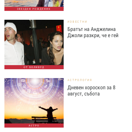
ЗВЕЗДЕН РОЖДЕНИК
ИЗВЕСТНИ
Братът на Анджелина
Джоли разкри, че е гей
ОТ ХОЛИВУД
АСТРОЛОГИЯ
Дневен хороскоп за 8
август, събота
АСТРО