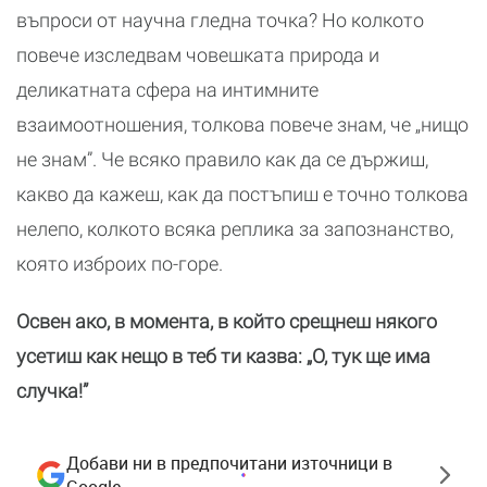
въпроси от научна гледна точка? Но колкото
повече изследвам човешката природа и
деликатната сфера на интимните
взаимоотношения, толкова повече знам, че „нищо
не знам”. Че всяко правило как да се държиш,
какво да кажеш, как да постъпиш е точно толкова
нелепо, колкото всяка реплика за запознанство,
която изброих по-горе.
Освен ако, в момента, в който срещнеш някого
усетиш как нещо в теб ти казва: „О, тук ще има
случка!”
Добави ни в предпочитани източници в