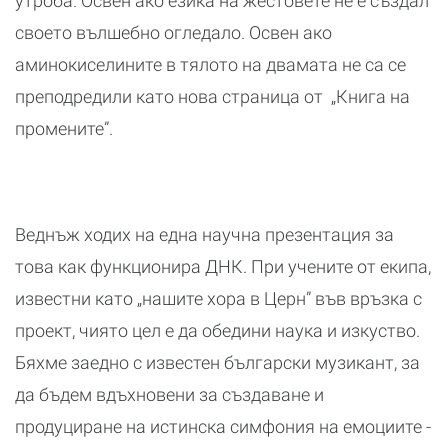
утроба. Освен ако езика на жестовете не е създал
своето вълшебно огледало. Освен ако
аминокиселините в тялото на двамата не са се
преподредили като нова страница от „Книга на
промените”.
Веднъж ходих на една научна презентация за
това как функционира ДНК. При учените от екипа,
известни като „нашите хора в Церн” във връзка с
проект, чиято цел е да обедини наука и изкуство.
Бяхме заедно с известен български музикант, за
да бъдем вдъхновени за създаване и
продуциране на истинска симфония на емоциите -