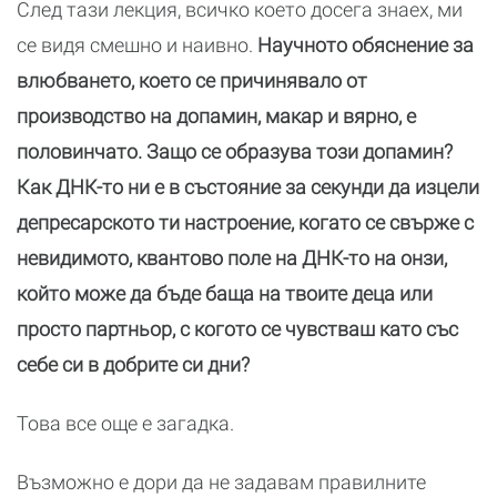
След тази лекция, всичко което досега знаех, ми
се видя смешно и наивно.
Научното обяснение за
влюбването, което се причинявало от
производство на допамин, макар и вярно, е
половинчато. Защо се образува този допамин?
Как ДНК-то ни е в състояние за секунди да изцели
депресарското ти настроение, когато се свърже с
невидимото, квантово поле на ДНК-то на онзи,
който може да бъде баща на твоите деца или
просто партньор, с когото се чувстваш като със
себе си в добрите си дни?
Това все още е загадка.
Възможно е дори да не задавам правилните