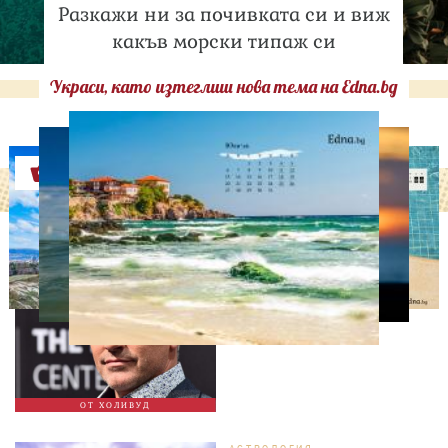
Разкажи ни за почивката си и виж
какъв морски типаж си
Украси, като изтеглиш нова тема на Edna.bg
Оферти
ИЗВЕСТНИ
Мат Лебланк с нова
любов?
ОТ ХОЛИВУД