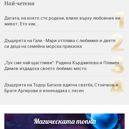
Най-четени
Датата, на която сте родени, влияе върху любовния ви
живот. Ето как...
Дъщерята на Гала - Мари отплава с любимия и двете
си деца на семейна морска приказка
„Тук сме най-щастливи“: Радина Кърджилова и Пламен
Димов издадоха своето любимо място
Дъщерята на Тодор Батков вдигна сватба, Стоичков и
Братя Аргирови я изненадаха с песен
Дневен хороскоп за 6 август, четвъртък
Магическата топка
Списъкът е ясен: Джей Ло и Риана във ВИП гостите на