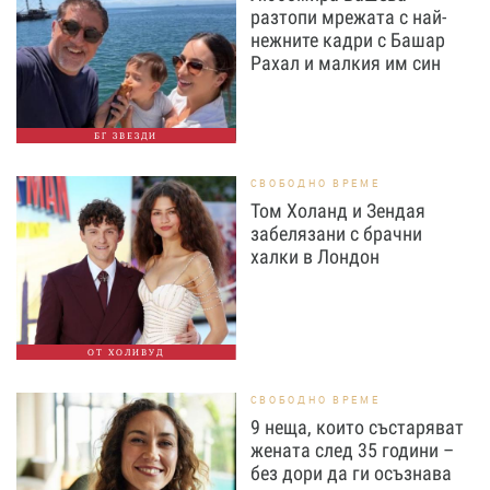
разтопи мрежата с най-
нежните кадри с Башар
Рахал и малкия им син
БГ ЗВЕЗДИ
СВОБОДНО ВРЕМЕ
Том Холанд и Зендая
забелязани с брачни
халки в Лондон
ОТ ХОЛИВУД
СВОБОДНО ВРЕМЕ
9 неща, които състаряват
жената след 35 години –
без дори да ги осъзнава