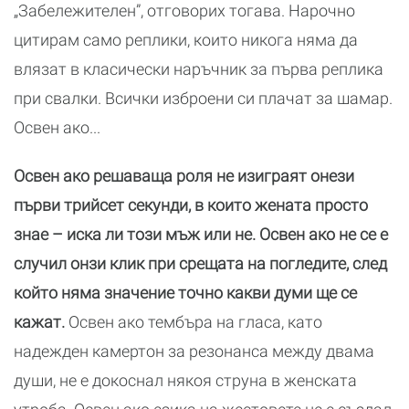
„Забележителен”, отговорих тогава. Нарочно
цитирам само реплики, които никога няма да
влязат в класически наръчник за първа реплика
при свалки. Всички изброени си плачат за шамар.
Освен ако...
Освен ако решаваща роля не изиграят онези
първи трийсет секунди, в които жената просто
знае – иска ли този мъж или не. Освен ако не се е
случил онзи клик при срещата на погледите, след
който няма значение точно какви думи ще се
кажат.
Освен ако тембъра на гласа, като
надежден камертон за резонанса между двама
души, не е докоснал някоя струна в женската