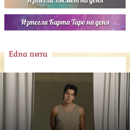
Изтегли Карта Таро на деня
Edna пита