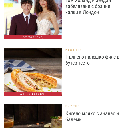
Том Холанд и Зендая
забелязани с брачни
халки в Лондон
ОТ ХОЛИВУД
РЕЦЕПТИ
Пълнено пилешко филе в
бутер тесто
АХ, ЧЕ ВКУСНО!
ВКУСНО
Кисело мляко с ананас и
бадеми