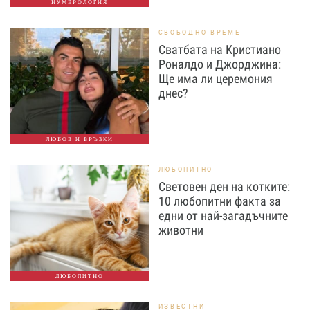
НУМЕРОЛОГИЯ
СВОБОДНО ВРЕМЕ
Сватбата на Кристиано
Роналдо и Джорджина:
Ще има ли церемония
днес?
ЛЮБОВ И ВРЪЗКИ
ЛЮБОПИТНО
Световен ден на котките:
10 любопитни факта за
едни от най-загадъчните
животни
ЛЮБОПИТНО
ИЗВЕСТНИ