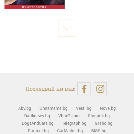
НУМЕРОЛОГИЯ
Последвай ни във:
Abv.bg
Ohnamama.bg
Vesti.bg
Nova.bg
Dariknews.bg
Vbox7.com
Sinoptik.bg
DogsAndCats.bg
Telegraph.bg
Grabo.bg
Pariteni.bg
CarMarket.bg
BISS.bg