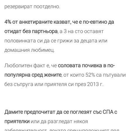
резервират поотделно.
4% от анкетираните казват, че е по-евтино да
отидат без партньора
, а 3 на сто оставят
половинката си да се грижи за децата или
домашния любимец.
Любопитен факт е, че
соловата почивка в по-
популярна сред жените
, от които 52% са пътували
без съпруга или приятеля си през 2013 г.
Дамите предпочитат да се поглезят със СПА с
приятелки
или да разгледат някоя
забележителност, докато срещуположният пол