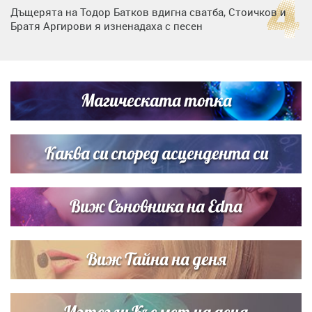
Дъщерята на Тодор Батков вдигна сватба, Стоичков и
Братя Аргирови я изненадаха с песен
Дневен хороскоп за 6 август, четвъртък
Магическата топка
Списъкът е ясен: Джей Ло и Риана във ВИП гостите на
сватбата на Роналдо
Каква си според асцендента си
Виж Съновника на Edna
Виж Тайна на деня
Изтегли Късмет на деня