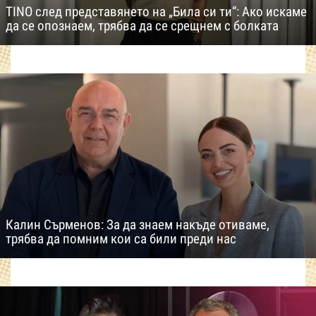
TINO след представянето на „Била си ти“: Ако искаме
да се опознаем, трябва да се срещнем с болката
Калин Сърменов: За да знаем накъде отиваме,
трябва да помним кои са били преди нас