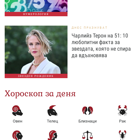
НУМЕРОЛОГИЯ
ДНЕС ПРАЗНУВАТ
Чарлийз Терон на 51: 10
любопитни факта за
звездата, която не спира
да вдъхновява
ЗВЕЗДЕН РОЖДЕНИК
Хороскоп за деня
Овен
Телец
Близнаци
Рак