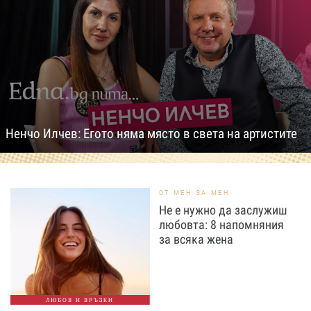
Ненчо Илчев: Егото няма място в света на артистите
ОТ МЕН ЗА МЕН
Не е нужно да заслужиш
любовта: 8 напомняния
за всяка жена
ЛЮБОВ И ВРЪЗКИ