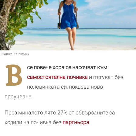
Снимка:
Thinkstock
В
се повече хора се насочват към
самостоятелна почивка
и пътуват без
половинката си, показва ново
проучване.
През миналото лято 27% от обвързаните са
ходили на почивка без
партньора
.