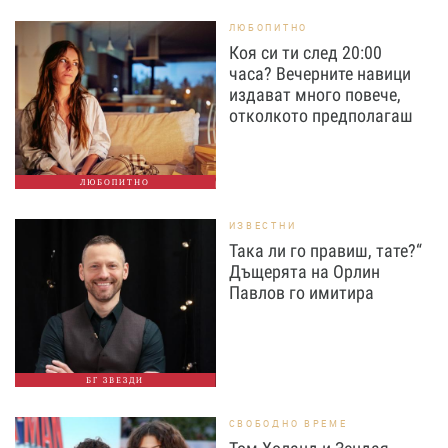
ЛЮБОПИТНО
Коя си ти след 20:00
часа? Вечерните навици
издават много повече,
отколкото предполагаш
ЛЮБОПИТНО
ИЗВЕСТНИ
Така ли го правиш, тате?“
Дъщерята на Орлин
Павлов го имитира
БГ ЗВЕЗДИ
СВОБОДНО ВРЕМЕ