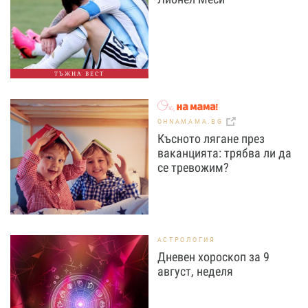
ТЪЖНА ВЕСТ
OHNAMAMA.BG
Късното лягане през
ваканцията: трябва ли да
се тревожим?
АСТРОЛОГИЯ
Дневен хороскоп за 9
август, неделя