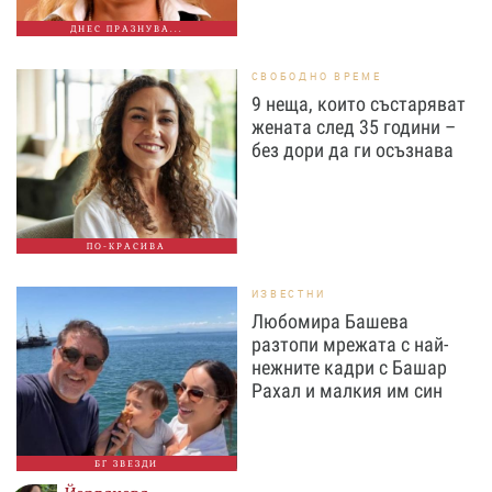
ДНЕС ПРАЗНУВА...
СВОБОДНО ВРЕМЕ
9 неща, които състаряват
жената след 35 години –
без дори да ги осъзнава
ПО-КРАСИВА
ИЗВЕСТНИ
Любомира Башева
разтопи мрежата с най-
нежните кадри с Башар
Рахал и малкия им син
БГ ЗВЕЗДИ