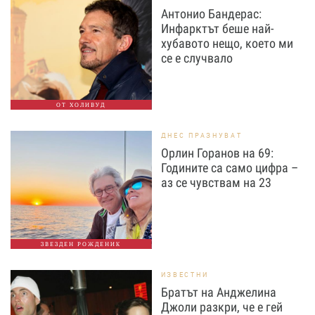
Антонио Бандерас:
Инфарктът беше най-
хубавото нещо, което ми
се е случвало
ОТ ХОЛИВУД
ДНЕС ПРАЗНУВАТ
Орлин Горанов на 69:
Годините са само цифра –
аз се чувствам на 23
ЗВЕЗДЕН РОЖДЕНИК
ИЗВЕСТНИ
Братът на Анджелина
Джоли разкри, че е гей