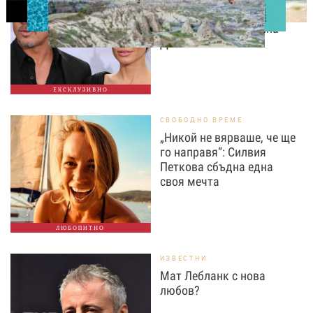
Пит поиска достъп до
тайните на Анджелина
Джоли
ЕКСКЛУЗИВНО
СВОБОДНО ВРЕМЕ
„Никой не вярваше, че ще
го направя“: Силвия
Петкова сбъдна една
своя мечта
ЛЮБОПИТНО
ИЗВЕСТНИ
Мат Лебланк с нова
любов?