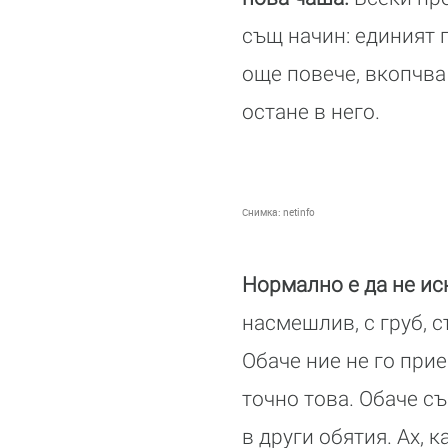
същ начин: единият 
още повече, вкопчва 
остане в него.
Снимка:
netinfo
Нормално е да не иск
насмешлив, с груб, с
Обаче ние не го при
точно това. Обаче съ
в други обятия. Ах, 