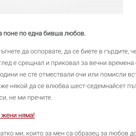
а поне по една бивша любов.
ъгнете да оспорвате, да се биете в гърдите, ч
лед е срещнал и приковал за вечни времена
години не сте отмествали очи или помисли вст
же някой да се влюбва шест-седемнайсет път
си, не ми пречите.
 жени няма!
атко ми, които за мен са образец за любов до