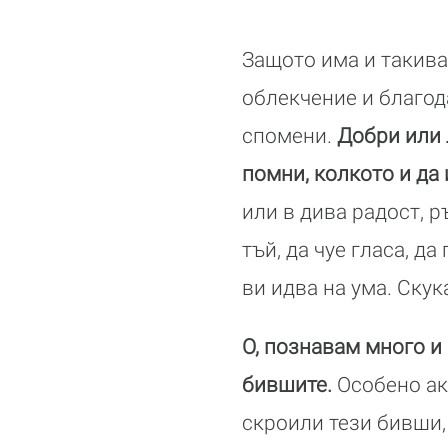
Защото има и такива
облекчение и благод
спомени.
Добри или 
помни, колкото и да
или в дива радост, р
тъй, да чуе гласа, д
ви идва на ума. Скук
О, познавам много и 
бившите.
Особено ако
скроили тези бивши,