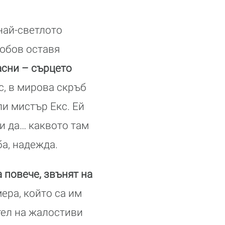
най-светлото
любов оставя
асни – сърцето
ас, в мирова скръб
ли мистър Екс. Ей
ли да… каквото там
ба, надежда.
а повече, звънят на
ера, който са им
тел на жалостиви