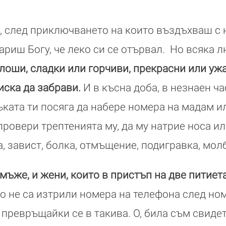
, след приключването на които въздъхваш с 
ариш Богу, че леко си се отървал. Но всяка 
лоши, сладки или горчиви, прекрасни или уж
 иска да забрави.
И в късна доба, в незнаен ч
ъката ти посяга да набере номера на мадам и
а провери трептенията му, да му натрие носа и
а, завист, болка, отмъщение, подигравка, мол
мъже, и жени, които в пристъп на две питиет
 не са изтрили номера на телефона след ном
 превръщайки се в такива. О, била съм свиде