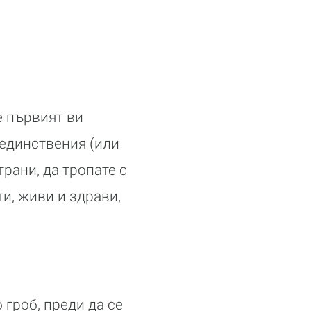
е първият ви
 единствения (или
рани, да тропате с
и, живи и здрави,
 гроб, преди да се