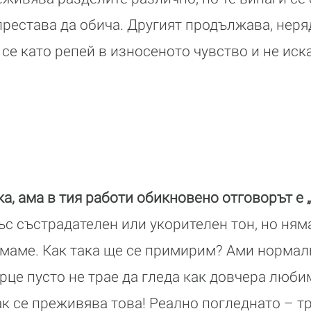
престава да обича. Другият продължава, неря
се като репей в износеното чувство и не иск
а, ама в тия работи обикновено отговорът е 
ъс състрадателен или укорителен тон, но ням
емаме. Как така ще се примирим? Ами нормал
рце пусто не трае да гледа как довчера любим
как се преживява това! Реално погледнато – т