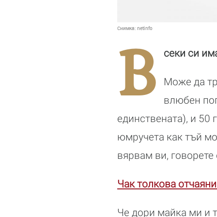
Снимка:
netinfo
В
секи си им
Може да тр
влюбен пог
единствената), и 50 
юмручета как тъй мо
вярвам ви, говорете 
Чак толкова отчаяни
Че дори майка ми и т