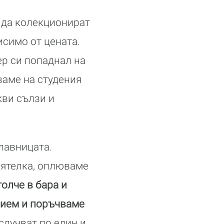
т да колекционират
исимо от цената.
ер си попаднал на
ваме на студения
кви сълзи и
лавницата.
иятелка, оплюваме
олче в бара и
зпием и поръчваме
случват по един и