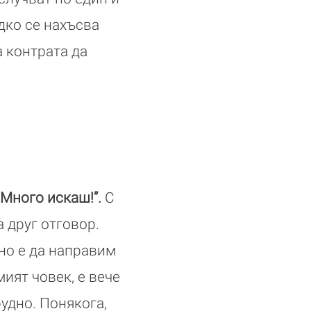
дко се нахъсва
а контрата да
„Много искаш!”.
С
а друг отговор.
но е да направим
ият човек, е вече
рудно. Понякога,