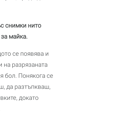
ъс снимки нито
 за майка.
щото се появява и
ки на разрязаната
я бол. Понякога се
ш, да разтъпкваш,
увките, докато
.