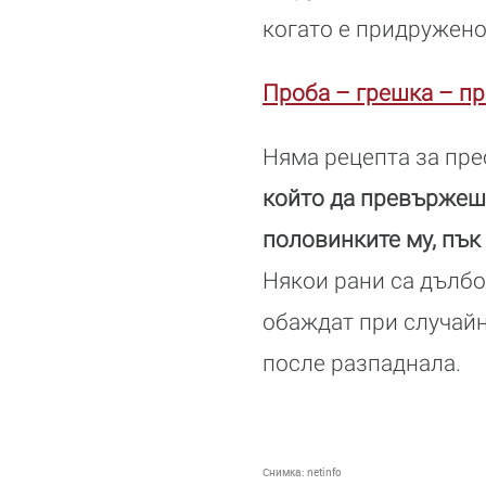
когато е придружено
Проба – грешка – пр
Няма рецепта за пр
който да превържеш 
половинките му, пък
Някои рани са дълбо
обаждат при случайн
после разпаднала.
Снимка:
netinfo