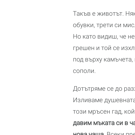
Такъв е животът. Ня
обувки, трети си мис
Но като видиш, че не
грешен и той се изх
под върху камъчета,
сополи.
Дотътряме се до раз
Изливаме душевната 
този мръсен гад, кой
давим мъката си в ч
нова чаша.
Всеки пре