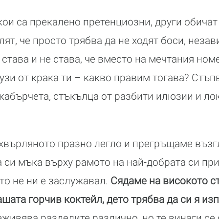
кои са прекалено претенциозни, други обича
лят, че просто трябва да не ходят боси, незав
 става и не става, че вместо на мечтания ном
лузи от крака ти – какво правим тогава? Стъп
 кабърчета, стъкълца от разбити илюзии и ло
хвърляното празно легло и прегръщаме възг
си мъка върху рамото на най-добрата си пр
то не ни е заслужавал.
Сядаме на високото ст
ашата горчив коктейл, дето трябва да си я и
живява разделите различно, но те винаги се 