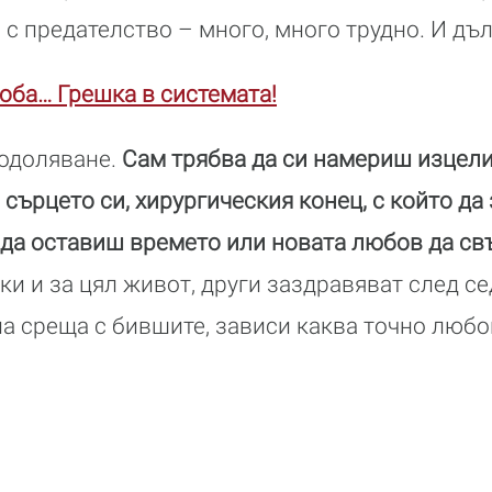
 с предателство – много, много трудно. И дъл
оба… Грешка в системата!
еодоляване.
Сам трябва да си намериш изцели
сърцето си, хирургическия конец, с който д
 да оставиш времето или новата любов да св
ки и за цял живот, други заздравяват след се
а среща с бившите, зависи каква точно любов