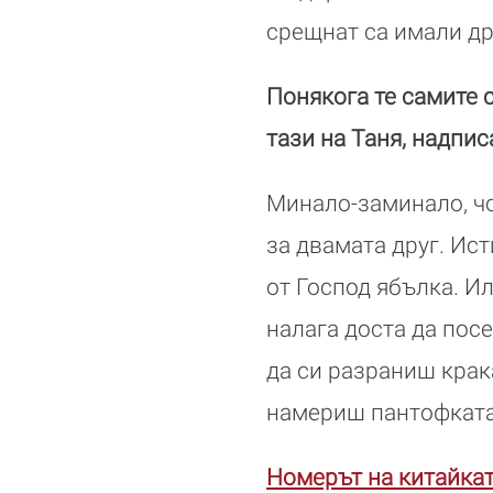
срещнат са имали др
Понякога те самите с
тази на Таня, надпис
Минало-заминало, чо
за двамата друг. Ист
от Господ ябълка. И
налага доста да пос
да си разраниш крака
намериш пантофката
Номерът на китайкат