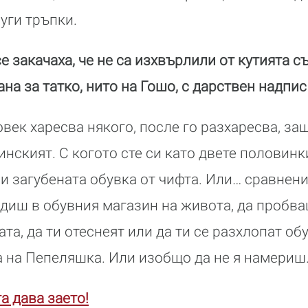
уги тръпки.
е закачаха, че не са изхвърлили от кутията с
ана за татко, нито на Гошо, с дарствен надпис
век харесва някого, после го разхаресва, за
инският. С когото сте си като двете половин
ли загубената обувка от чифта. Или… сравнени
едиш в обувния магазин на живота, да пробва
та, да ти отеснеят или да ти се разхлопат об
 на Пепеляшка. Или изобщо да не я намериш
а дава заето!