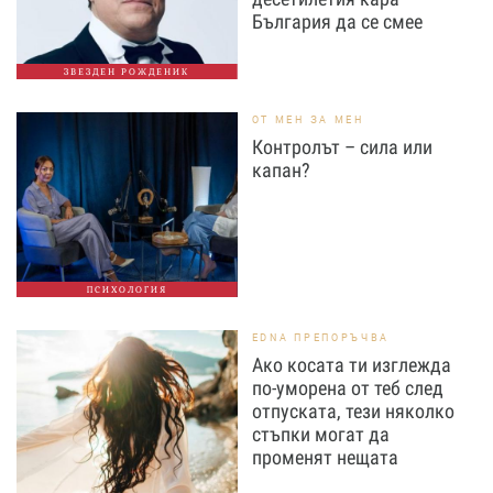
България да се смее
ЗВЕЗДЕН РОЖДЕНИК
ОТ МЕН ЗА МЕН
Контролът – сила или
капан?
ПСИХОЛОГИЯ
EDNA ПРЕПОРЪЧВА
Ако косата ти изглежда
по-уморена от теб след
отпуската, тези няколко
стъпки могат да
променят нещата