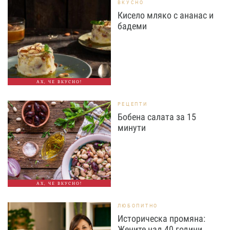
ВКУСНО
Кисело мляко с ананас и
бадеми
АХ, ЧЕ ВКУСНО!
РЕЦЕПТИ
Бобена салата за 15
минути
АХ, ЧЕ ВКУСНО!
ЛЮБОПИТНО
Историческа промяна:
Жените над 40 години