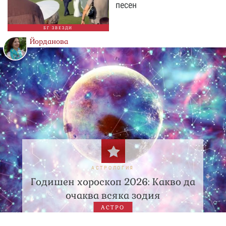
песен
БГ ЗВЕЗДИ
Йорданова
АСТРОЛОГИЯ
Годишен хороскоп 2026: Какво да
очаква всяка зодия
АСТРО