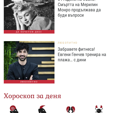
Смъртта на Мерилин
Монро продължава да
буди въпроси
ДА ПОЧЕТЕМ ДНЕС
ЛЮБОПИТНО
Забравете фитнеса!
Евгени Генчев тренира на
плажа… с дини
ЛЮБОПИТНО
Хороскоп за деня