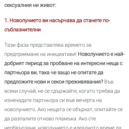
сексуалния ни живот:
1. Новолунието ви насърчава да станете по-
съблазнителни
Тази фаза представлява времето за
предприемане на инициативи!
Новолунието е най-
добрият период за пробване на интересни неща с
партньора ви, така че защо не опитате да
предложите нови и секси преживявания?
Във
всеки случай, не се сдържайте, когато трябва да
изненадате партньора си във вечерта на
новолунието. Ако нещата се объркат, опитайте се
да разпалите отново пламъка. Ако сте
необвързани, новолунието е идеалното време да