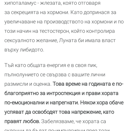
хипоталамус - жлезата, която отговаря
за секрецията на хормони. Като допринася за
увеличаване на производството на хормони и по
този начин на тестостерон, който контролира
сексуалното желание, Луната би имала власт
върху либидото.
Тъй като общата енергия е в своя пик,
пълнолунието се свързва с вашите лични
размисли и оценка.
Това време на годината е по-
благоприятно за интроспекция и прави хората
по-емоционални и напрегнати. Някои хора обаче
успяват да освободят това напрежение, като
правят любов.
Забелязваме, че хората са
склонни да бъдат по-импулсивни през този