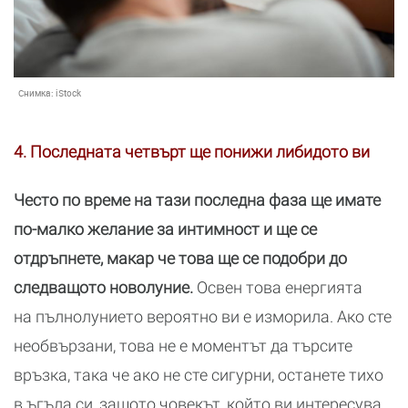
Снимка:
iStock
4. Последната четвърт ще понижи либидото ви
Често по време на тази последна фаза ще имате
по-малко желание за интимност и ще се
отдръпнете, макар че това ще се подобри до
следващото новолуние.
Освен това енергията
на пълнолунието вероятно ви е изморила. Ако сте
необвързани, това не е моментът да търсите
връзка, така че ако не сте сигурни, останете тихо
в ъгъла си, защото човекът, който ви интересува,