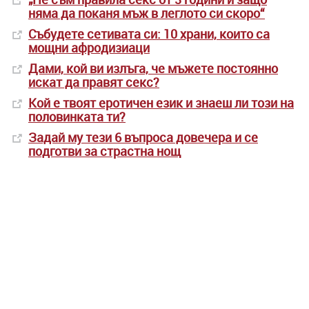
няма да поканя мъж в леглото си скоро“
Събудете сетивата си: 10 храни, които са
мощни афродизиаци
Дами, кой ви излъга, че мъжете постоянно
искат да правят секс?
Кой е твоят еротичен език и знаеш ли този на
половинката ти?
Задай му тези 6 въпроса довечера и се
подготви за страстна нощ