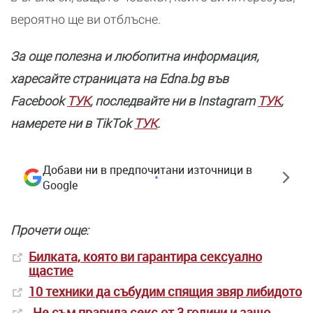
вероятно ще ви отблъсне.
За още полезнa и любопитна информация,
харесайте страницата нa Edna.bg във
Facebook
ТУК
, последвайте ни в Instagram
ТУК
,
намерете ни в TikTok
ТУК
.
Добави ни в предпочитани източници в
Google
Прочети още:
Билката, която ви гарантира сексуално
щастие
10 техники да събудим спящия звяр либидото
„Не съм правила секс от 3 години и защо