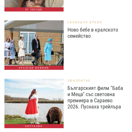
БГ ЗВЕЗДИ
СВОБОДНО ВРЕМЕ
Ново бебе в кралското
семейство
КРАЛСКИ НОВИНИ
ЛЮБОПИТНО
Българският филм "Баба
и Меца" със световна
премиера в Сараево
2026. Пуснаха трейлъра
АКТУАЛНО