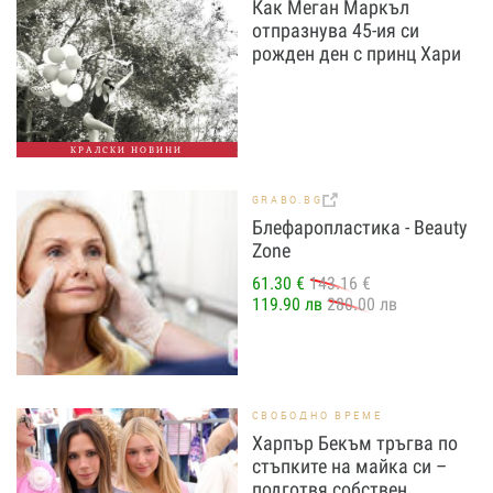
Как Меган Маркъл
отпразнува 45-ия си
рожден ден с принц Хари
КРАЛСКИ НОВИНИ
GRABO.BG
Блефаропластика - Beauty
Zone
61.30 €
143.16 €
119.90 лв
280.00 лв
СВОБОДНО ВРЕМЕ
Харпър Бекъм тръгва по
стъпките на майка си –
подготвя собствен