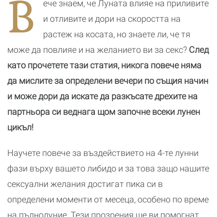
В
ече знаем, че Луната влияе на приливите
мен сексуално
и отливите и дори на скоростта на
растеж на косата, но знаете ли, че тя
може да повлияе и на желанието ви за секс?
След
като прочетете тази статия, никога повече няма
да мислите за определени вечери по същия начин
и може дори да искате да разкъсате дрехите на
партньора си веднага щом започне всеки лунен
цикъл!
Научете повече за въздействието на 4-те лунни
фази върху вашето либидо и за това защо нашите
сексуални желания достигат пика си в
определени моменти от месеца, особено по време
на пълнолуние. Тези прозрения ще ви помогнат