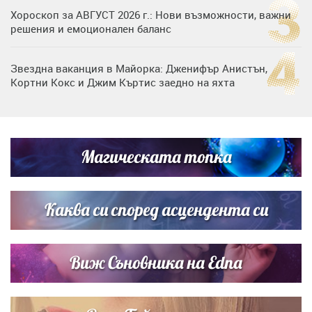
Хороскоп за АВГУСТ 2026 г.: Нови възможности, важни
решения и емоционален баланс
Звездна ваканция в Майорка: Дженифър Анистън,
Кортни Кокс и Джим Къртис заедно на яхта
Дъщерята на Тодор Батков вдигна сватба, Стоичков и
Братя Аргирови я изненадаха с песен
Магическата топка
Списъкът е ясен: Джей Ло и Риана във ВИП гостите на
сватбата на Роналдо
Каква си според асцендента си
Виж Съновника на Edna