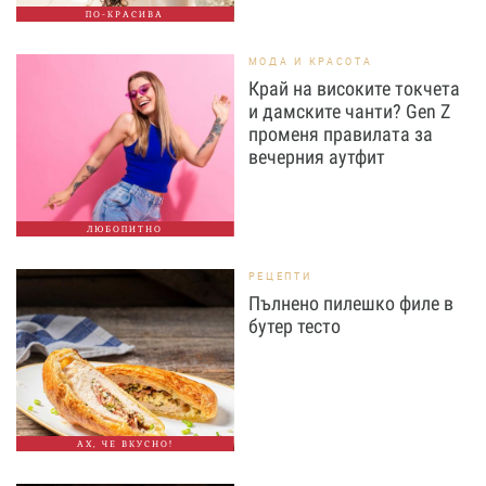
ПО-КРАСИВА
МОДА И КРАСОТА
Край на високите токчета
и дамските чанти? Gen Z
променя правилата за
вечерния аутфит
ЛЮБОПИТНО
РЕЦЕПТИ
Пълнено пилешко филе в
бутер тесто
АХ, ЧЕ ВКУСНО!