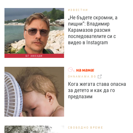
ИЗВЕСТНИ
„Не бъдете скромни, а
пищни“: Владимир
Карамазов разсмя
последователите си с
видео в Instagram
БГ ЗВЕЗДИ
OHNAMAMA.BG
Кога жегата става опасна
за детето и как да го
предпазим
СВОБОДНО ВРЕМЕ