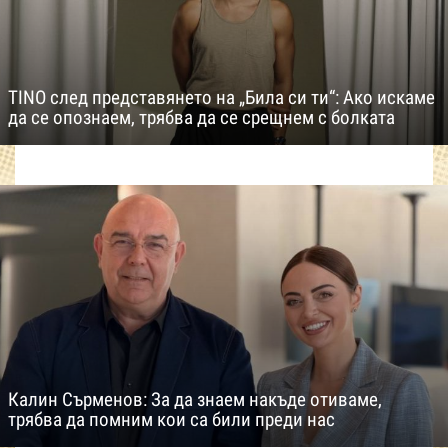
TINO след представянето на „Била си ти“: Ако искаме
да се опознаем, трябва да се срещнем с болката
Калин Сърменов: За да знаем накъде отиваме,
трябва да помним кои са били преди нас