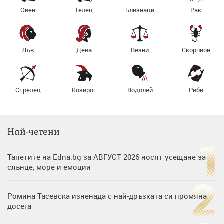
Овен
Телец
Близнаци
Рак
Лъв
Дева
Везни
Скорпион
Стрелец
Козирог
Водолей
Риби
Най-четени
Тапетите на Edna.bg за АВГУСТ 2026 носят усещане за
слънце, море и емоции
Ромина Тасевска изненада с най-дръзката си промяна
досега