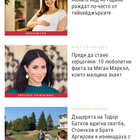
раждат по-често от
тийнейджърките
ЛЮБОПИТНО
ДНЕС ПРАЗНУВАТ
Преди да стане
херцогиня: 10 любопитни
факта за Меган Маркъл,
които малцина знаят
ЗВЕЗДЕН РОЖДЕНИК
СВОБОДНО ВРЕМЕ
Дъщерята на Тодор
Батков вдигна сватба,
Стоичков и Братя
Аргирови я изненадаха с