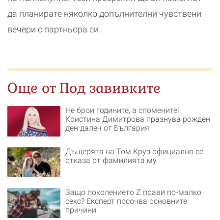
да планирате няколко допълнителни чувствени
вечери с партньора си.
Още от Под завивките
Не брои годините, а спомените!
Кристина Димитрова празнува рожден
ден далеч от България
Дъщерята на Том Круз официално се
отказа от фамилията му
Защо поколението Z прави по-малко
секс? Експерт посочва основните
причини