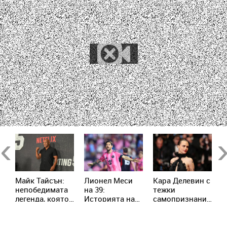
Previous
Ne
п
Майк Тайсън:
Лионел Меси
Кара Делевин с
Ч
непобедимата
на 39:
тежки
с
легенда, която
Историята на
самопризнания:
Ш
пренаписа
момчето от
Позволявах на
п
историята на
Росарио, което
хората да се
П
бокса
покори света
възползват от