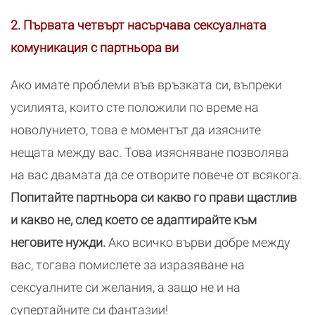
2. Първата четвърт насърчава сексуалната
комуникация с партньора ви
Ако имате проблеми във връзката си, въпреки
усилията, които сте положили по време на
новолунието, това е моментът да изясните
нещата между вас. Това изясняване позволява
на вас двамата да се отворите повече от всякога.
Попитайте партньора си какво го прави щастлив
и какво не, след което се адаптирайте към
неговите нужди.
Ако всичко върви добре между
вас, тогава помислете за изразяване на
сексуалните си желания, а защо не и на
супертайните си фантазии!