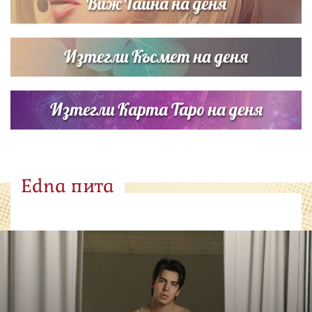
Виж Тайна на деня
Изтегли Късмет на деня
Изтегли Карта Таро на деня
Edna пита