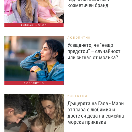
козметичен бранд
БЛЯСЪК И СТИЛ
ЛЮБОПИТНО
Усещането, че “нещо
предстои” – случайност
или сигнал от мозъка?
ЛЮБОПИТНО
ИЗВЕСТНИ
Дъщерята на Гала - Мари
отплава с любимия и
двете си деца на семейна
морска приказка