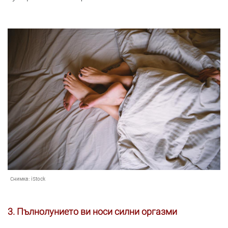
Снимка:
iStock
3. Пълнолунието ви носи силни оргазми