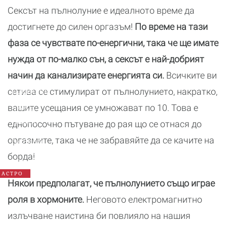
Сексът на пълнолуние е идеалното време да
достигнете до силен оргазъм!
По време на тази
фаза се чувствате по-енергични, така че ще имате
нужда от по-малко сън, а сексът е най-добрият
начин да канализирате енергията си.
Всичките ви
Годишен
сетива се стимулират от пълнолунието, накратко,
хороскоп
вашите усещания се умножават по 10. Това е
2026:
Какво
еднопосочно пътуване до рая що се отнася до
да
оргазмите, така че не забравяйте да се качите на
очаква
всяка
борда!
зодия
АСТРО
Някои предполагат, че пълнолунието също играе
роля в хормоните.
Неговото електромагнитно
излъчване наистина би повлияло на нашия