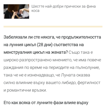
Шестте най-добри прически за фина
коса
Забелязали ли сте някога, че продължителността
на лунния цикъл (28 дни) съответства на
менструалния цикъл на жената?
Също така е
широко разпространено мнението, че има повече
раждания по време на периодите на пълнолуние,
така че не е изненадващо, че Луната оказва
силно влияние върху вашето либидо, фертилност
и романтични връзки.
Ето как всяка от лунните фази влияе върху