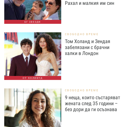
Рахал и малкия им син
БГ ЗВЕЗДИ
СВОБОДНО ВРЕМЕ
Том Холанд и Зендая
забелязани с брачни
халки в Лондон
ОТ ХОЛИВУД
СВОБОДНО ВРЕМЕ
9 неща, които състаряват
жената след 35 години –
без дори да ги осъзнава