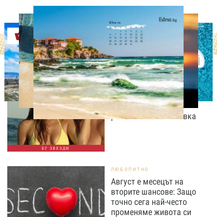
Оферти
СВОБОДНО ВРЕМЕ
Палатка под звездите!
Юлиан Костов и Мирела
Илиева избраха най-
романтичната почивка
БГ ЗВЕЗДИ
ЛЮБОПИТНО
Август е месецът на
вторите шансове: Защо
точно сега най-често
променяме живота си