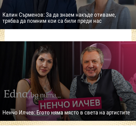
Калин Сърменов: За да знаем накъде отиваме,
трябва да помним кои са били преди нас
Ненчо Илчев: Егото няма място в света на артистите