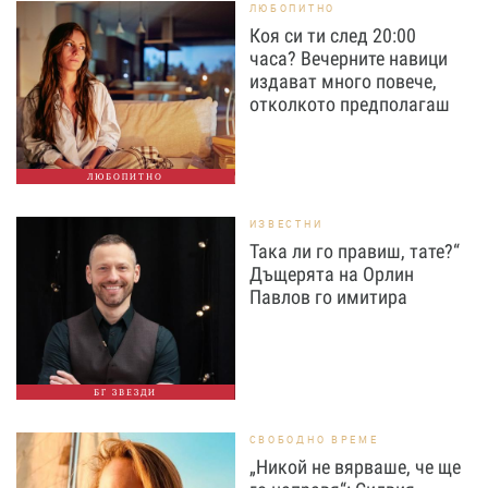
ЛЮБОПИТНО
Коя си ти след 20:00
часа? Вечерните навици
издават много повече,
отколкото предполагаш
ЛЮБОПИТНО
ИЗВЕСТНИ
Така ли го правиш, тате?“
Дъщерята на Орлин
Павлов го имитира
БГ ЗВЕЗДИ
СВОБОДНО ВРЕМЕ
„Никой не вярваше, че ще