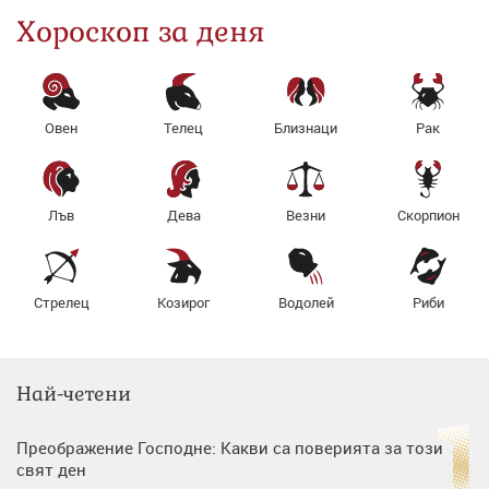
Хороскоп за деня
Овен
Телец
Близнаци
Рак
Лъв
Дева
Везни
Скорпион
Стрелец
Козирог
Водолей
Риби
Най-четени
Преображение Господне: Какви са поверията за този
свят ден