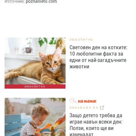
Източник:
poznanieto.com
ЛЮБОПИТНО
Световен ден на котките:
10 любопитни факта за
едни от най-загадъчните
животни
ЛЮБОПИТНО
OHNAMAMA.BG
Защо детето трябва да
играе навън всеки ден:
Ползи, които ще ви
изненадат