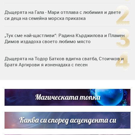
Дъщерята на Гала - Мари отплава с любимия и двете
си деца на семейна морска приказка
„Тук сме най-щастливи“: Радина Кърджилова и Пламен
Димов издадоха своето любимо място
Дъщерята на Тодор Батков вдигна сватба, Стоичков и
Братя Аргирови я изненадаха с песен
Дневен хороскоп за 6 август, четвъртък
Магическата топка
Списъкът е ясен: Джей Ло и Риана във ВИП гостите на
сватбата на Роналдо
Каква си според асцендента си