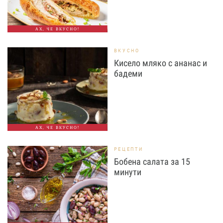
АХ, ЧЕ ВКУСНО!
ВКУСНО
Кисело мляко с ананас и
бадеми
АХ, ЧЕ ВКУСНО!
РЕЦЕПТИ
Бобена салата за 15
минути