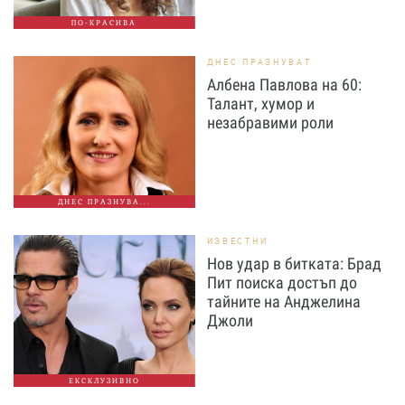
ПО-КРАСИВА
ДНЕС ПРАЗНУВАТ
Албена Павлова на 60:
Талант, хумор и
незабравими роли
ДНЕС ПРАЗНУВА...
ИЗВЕСТНИ
Нов удар в битката: Брад
Пит поиска достъп до
тайните на Анджелина
Джоли
ЕКСКЛУЗИВНО