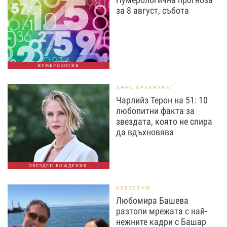
за 8 август, събота
НУМЕРОЛОГИЯ
ДНЕС ПРАЗНУВАТ
Чарлийз Терон на 51: 10
любопитни факта за
звездата, която не спира
да вдъхновява
ЗВЕЗДЕН РОЖДЕНИК
ИЗВЕСТНИ
Любомира Башева
разтопи мрежата с най-
нежните кадри с Башар