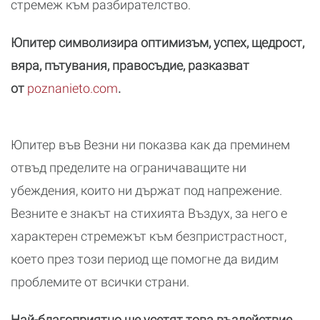
стремеж към разбирателство.
Юпитер символизира оптимизъм, успех, щедрост,
вяра, пътувания, правосъдие, разказват
от
poznanieto.com
.
Юпитер във Везни ни показва как да преминем
отвъд пределите на ограничаващите ни
убеждения, които ни държат под напрежение.
Везните е знакът на стихията Въздух, за него е
характерен стремежът към безпристрастност,
което през този период ще помогне да видим
проблемите от всички страни.
Най-благоприятно ще усетят това въздействие