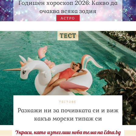
Годишен хороскоп 2026: Какво да
очаква всяка зодия
АСТРО
ТЕСТОВЕ
Разкажи ни за почивката си и виж
какъв морски типаж си
Украси, като изтеглиш нова тема на Edna.bg