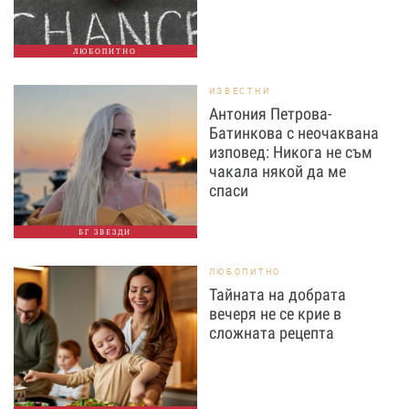
ЛЮБОПИТНО
ИЗВЕСТНИ
Антония Петрова-
Батинкова с неочаквана
изповед: Никога не съм
чакала някой да ме
спаси
БГ ЗВЕЗДИ
ЛЮБОПИТНО
Тайната на добрата
вечеря не се крие в
сложната рецепта