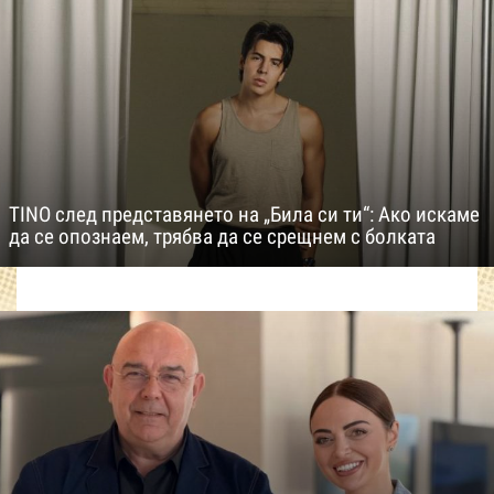
TINO след представянето на „Била си ти“: Ако искаме
да се опознаем, трябва да се срещнем с болката