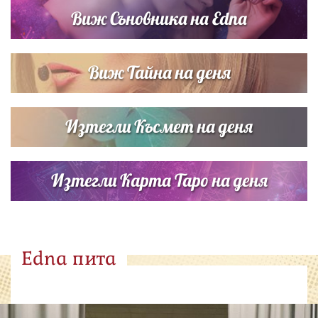
Виж Съновника на Edna
Виж Тайна на деня
Изтегли Късмет на деня
Изтегли Карта Таро на деня
Edna пита