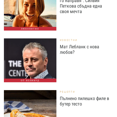
го направя“: Силвия
Петкова сбъдна една
своя мечта
ЛЮБОПИТНО
ИЗВЕСТНИ
Мат Лебланк с нова
любов?
ОТ ХОЛИВУД
РЕЦЕПТИ
Пълнено пилешко филе в
бутер тесто