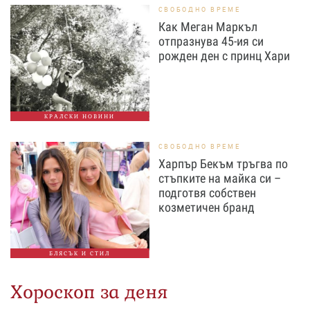
СВОБОДНО ВРЕМЕ
Как Меган Маркъл
отпразнува 45-ия си
рожден ден с принц Хари
КРАЛСКИ НОВИНИ
СВОБОДНО ВРЕМЕ
Харпър Бекъм тръгва по
стъпките на майка си –
подготвя собствен
козметичен бранд
БЛЯСЪК И СТИЛ
Хороскоп за деня