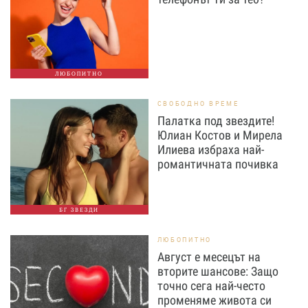
ЛЮБОПИТНО
СВОБОДНО ВРЕМЕ
Палатка под звездите!
Юлиан Костов и Мирела
Илиева избраха най-
романтичната почивка
БГ ЗВЕЗДИ
ЛЮБОПИТНО
Август е месецът на
вторите шансове: Защо
точно сега най-често
променяме живота си