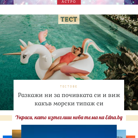
АСТРО
ТЕСТОВЕ
Разкажи ни за почивката си и виж
какъв морски типаж си
Украси, като изтеглиш нова тема на Edna.bg