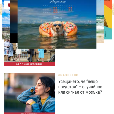
Оферти
СВОБОДНО ВРЕМЕ
Ново бебе в кралското
семейство
КРАЛСКИ НОВИНИ
ЛЮБОПИТНО
Усещането, че “нещо
предстои” – случайност
или сигнал от мозъка?