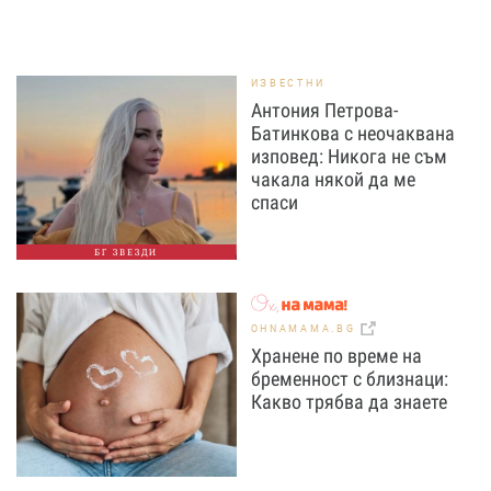
ИЗВЕСТНИ
Антония Петрова-
Батинкова с неочаквана
изповед: Никога не съм
чакала някой да ме
спаси
БГ ЗВЕЗДИ
OHNAMAMA.BG
Хранене по време на
бременност с близнаци:
Какво трябва да знаете