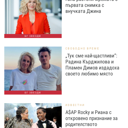
първата снимка с
внучката Джина
БГ ЗВЕЗДИ
СВОБОДНО ВРЕМЕ
„Тук сме най-щастливи“:
Радина Кърджилова и
Пламен Димов издадоха
своето любимо място
БГ ЗВЕЗДИ
ИЗВЕСТНИ
A$AP Rocky и Риана с
откровено признание за
родителството