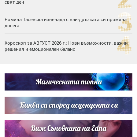
свят ден
Ромина Тасевска изненада с най-дръзката си промяна
досега
Хороскоп за АВГУСТ 2026 г.: Нови възможности, важни
решения и емоционален баланс
Дъщерята на Гала - Мари отплава с любимия и двете
си деца на семейна морска приказка
Магическата топка
Звездна ваканция в Майорка: Дженифър Анистън,
Кортни Кокс и Джим Къртис заедно на яхта
Каква си според асцендента си
Виж Съновника на Edna