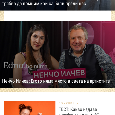
трябва да помним кои са били преди нас
Ненчо Илчев: Егото няма място в света на артистите
ЛЮБОПИТНО
ТЕСТ: Какво издава
телефонът ти за теб?