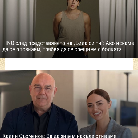
TINO след представянето на „Била си ти“: Ако искаме
да се опознаем, трябва да се срещнем с болката
Калин Сърменов: За да знаем накъде отиваме,