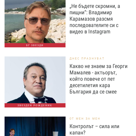
„Не бъдете скромни, а
пищни“: Владимир
Карамазов разсмя
последователите си с
видео в Instagram
БГ ЗВЕЗДИ
ДНЕС ПРАЗНУВАТ
Какво не знаем за Георги
Мамалев - актьорът,
който повече от пет
десетилетия кара
България да се смее
ЗВЕЗДЕН РОЖДЕНИК
ОТ МЕН ЗА МЕН
Контролът – сила или
капан?