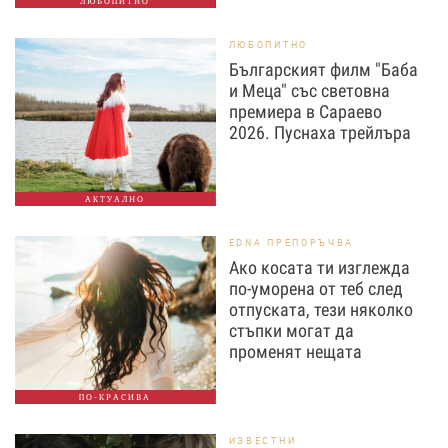
ЛЮБОПИТНО
ЛЮБОПИТНО
Българският филм "Баба
и Меца" със световна
премиера в Сараево
2026. Пуснаха трейлъра
АКТУАЛНО
EDNA ПРЕПОРЪЧВА
Ако косата ти изглежда
по-уморена от теб след
отпуската, тези няколко
стъпки могат да
променят нещата
ПО-КРАСИВА
ИЗВЕСТНИ