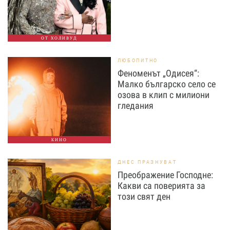
ОТ ХОЛИВУД
ЛЮБОПИТНО
Феноменът „Одисея“:
Малко българско село се
озова в клип с милиони
гледания
КИНО
ДНЕС ПРАЗНУВАТ
Преображение Господне:
Какви са поверията за
този свят ден