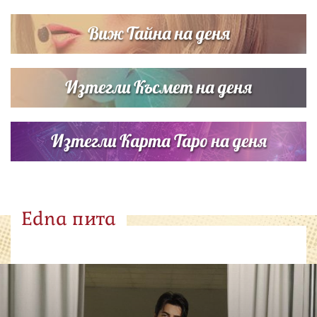
Виж Тайна на деня
Изтегли Късмет на деня
Изтегли Карта Таро на деня
Edna пита