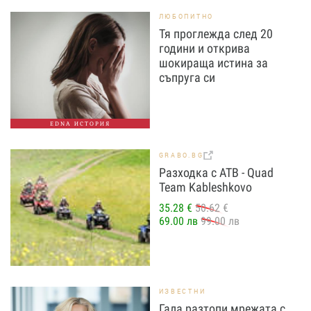
ЛЮБОПИТНО
Тя проглежда след 20
години и открива
шокираща истина за
съпруга си
EDNA ИСТОРИЯ
GRABO.BG
Разходка с АТВ - Quad
Team Kableshkovo
35.28 €
50.62 €
69.00 лв
99.00 лв
ИЗВЕСТНИ
Гала разтопи мрежата с