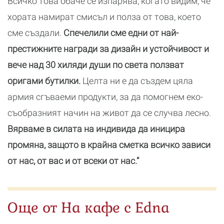
Всичко това обаче се изпарява, когато видим, че
хората намират смисъл и полза от това, което
сме създали.
Спечелили сме едни от най-
престижните награди за дизайн и устойчивост и
вече над 30 хиляди души по света ползват
оригами бутилки.
Целта ни е да създем цяла
армия сгъваеми продукти, за да помогнем еко-
съобразният начин на живот да се случва лесно.
Вярваме в силата на индивида да иницира
промяна, защото в крайна сметка всичко зависи
от нас, от вас и от всеки от нас.”
Още от На кафе с Edna