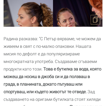
Радина разказва: “С Петър вярваме, че можем да
живеем в свят с по-малко опаковки. Нашата
мисия по дефолт е да популяризираме
многократната употреба. Създаваме сгъваеми
продукти като този.
Това е бутилка за вода, която
можеш да носиш в джоба си и да ползваш в
града, в планината, докато пътуваш или
спортуваш, или където животът те отведе.
Зад
създаването на оригами бутилката стоят хиляди