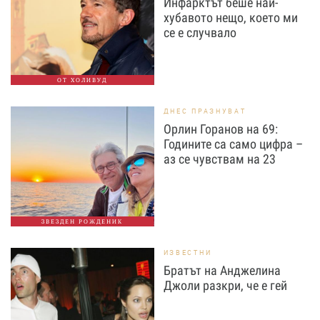
Инфарктът беше най-
хубавото нещо, което ми
се е случвало
ОТ ХОЛИВУД
ДНЕС ПРАЗНУВАТ
Орлин Горанов на 69:
Годините са само цифра –
аз се чувствам на 23
ЗВЕЗДЕН РОЖДЕНИК
ИЗВЕСТНИ
Братът на Анджелина
Джоли разкри, че е гей