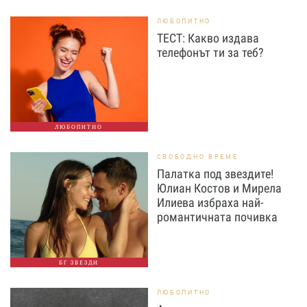
ЛЮБОПИТНО
ТЕСТ: Какво издава
телефонът ти за теб?
ЛЮБОПИТНО
СВОБОДНО ВРЕМЕ
Палатка под звездите!
Юлиан Костов и Мирела
Илиева избраха най-
романтичната почивка
БГ ЗВЕЗДИ
ЛЮБОПИТНО