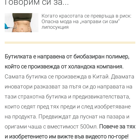
Говорим си за...
Когато красотата се превръща в риск:
Опасна мода на „направи си сам“
липосукция
Бутилката е направена от биобазиран полимер,
който се произвежда от холандска компания.
Самата бутилка се произвежда в Китай. Двамата
иноватори разказват за пътя си до направата на
тази страхотна бутилка и предизвикателствата,
които седят пред тях преди и след изобретяване
на продукта. Предвиждат да пуснат на пазара и
оригами чаша с вместимост 500мл.
Повече за тях
и изобретението им вижте във видеото по-горе!