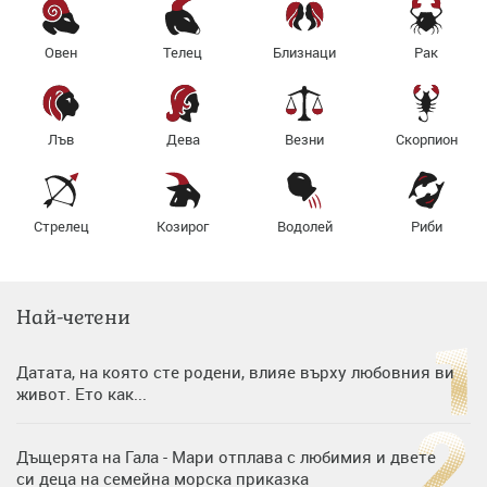
Овен
Телец
Близнаци
Рак
Лъв
Дева
Везни
Скорпион
Стрелец
Козирог
Водолей
Риби
Най-четени
Датата, на която сте родени, влияе върху любовния ви
живот. Ето как...
Дъщерята на Гала - Мари отплава с любимия и двете
си деца на семейна морска приказка