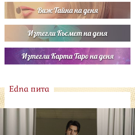
Виж Тайна на деня
Изтегли Късмет на деня
Изтегли Карта Таро на деня
Edna пита