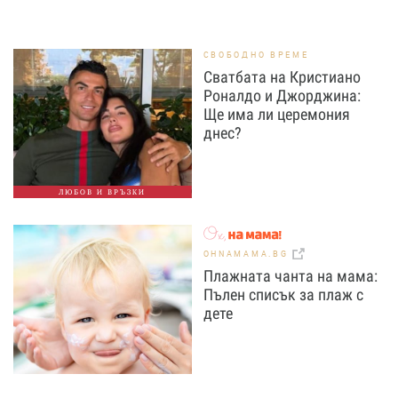
СВОБОДНО ВРЕМЕ
Сватбата на Кристиано
Роналдо и Джорджина:
Ще има ли церемония
днес?
ЛЮБОВ И ВРЪЗКИ
OHNAMAMA.BG
Плажната чанта на мама:
Пълен списък за плаж с
дете