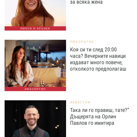
за всяка жена
ЛЮБОВ И ВРЪЗКИ
ЛЮБОПИТНО
Коя си ти след 20:00
часа? Вечерните навици
издават много повече,
отколкото предполагаш
ЛЮБОПИТНО
ИЗВЕСТНИ
Така ли го правиш, тате?“
Дъщерята на Орлин
Павлов го имитира