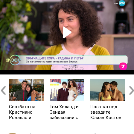
Previous
Ne
Сватбата на
Том Холанд и
Палатка под
К
д
Кристиано
Зендая
звездите!
М
р
Роналдо и
забелязани с
Юлиан Костов
о
Джорджина:
брачни халки в
и Мирела
и
Ще има ли
Лондон
Илиева избраха
д
церемония
най-
Х