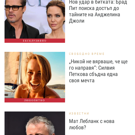
Нов удар в битката: Брад
Пит поиска достъп до
тайните на Анджелина
Джоли
ЕКСКЛУЗИВНО
СВОБОДНО ВРЕМЕ
„Никой не вярваше, че ще
го направя“: Силвия
Петкова сбъдна една
своя мечта
ЛЮБОПИТНО
ИЗВЕСТНИ
Мат Лебланк с нова
любов?