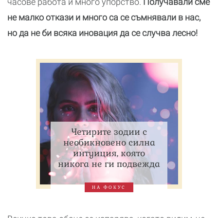
часове работа и много упорство.
Получавали сме
не малко откази и много са се съмнявали в нас,
но да не би всяка иновация да се случва лесно!
Четирите зодии с
необикновено силна
интуиция, която
никога не ги подвежда
НА ФОКУС