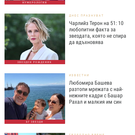
НУМЕРОЛОГИЯ
ДНЕС ПРАЗНУВАТ
Чарлийз Терон на 51: 10
любопитни факта за
звездата, която не спира
да вдъхновява
ЗВЕЗДЕН РОЖДЕНИК
ИЗВЕСТНИ
Любомира Башева
разтопи мрежата с най-
нежните кадри с Башар
Рахал и малкия им син
БГ ЗВЕЗДИ
СВОБОДНО ВРЕМЕ