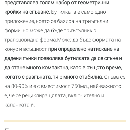
представлява голям набор от геометрични
кройки на сгъване.
Бутилката е само едно
приложение, което се базира на триъгълни
форми, но може да бъде триъгълник с
трапецовидна форма.Може да бъде формата на
конус и всъщност
при определено натискане на
дадени гънки позволява бутилката да се сгъне и
да стане много компактна, като в същото време,
когато е разгъната, тя е много стабилна.
Сгъва се
на 80-90% и е с вместимост 750мл., най-важното
е, че се рециклира цялата, включително и
капачката й.