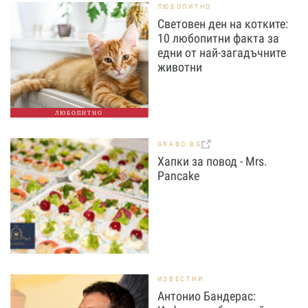
ЛЮБОПИТНО
Световен ден на котките:
10 любопитни факта за
едни от най-загадъчните
животни
ЛЮБОПИТНО
GRABO.BG
Хапки за повод - Mrs.
Pancake
ИЗВЕСТНИ
Антонио Бандерас: