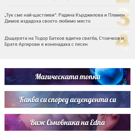
„Тук сме най-щастливи“: Радина Кърджилова и Пламен
Димов издадоха своето любимо място
Дъщерята на Тодор Батков вдигна сватба, Стоичков и
Братя Аргирови я изненадаха с песен
Дневен хороскоп за 6 август, четвъртък
Магическата топка
Списъкът е ясен: Джей Ло и Риана във ВИП гостите на
сватбата на Роналдо
Каква си според асцендента си
Виж Съновника на Edna