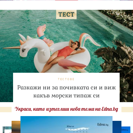
ТЕСТОВЕ
Разкажи ни за почивката си и виж
какъв морски типаж си
Украси, като изтеглиш нова тема на Edna.bg