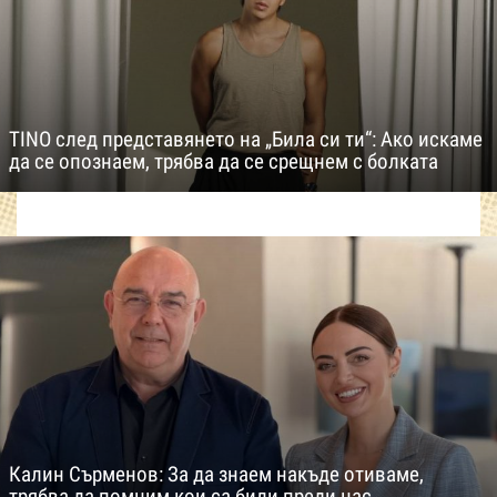
TINO след представянето на „Била си ти“: Ако искаме
да се опознаем, трябва да се срещнем с болката
Калин Сърменов: За да знаем накъде отиваме,
трябва да помним кои са били преди нас