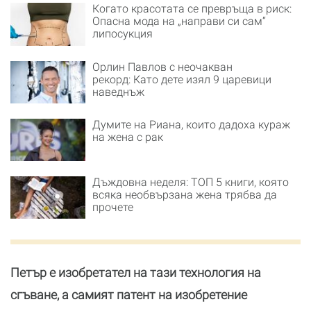
Когато красотата се превръща в риск:
Опасна мода на „направи си сам“
липосукция
Орлин Павлов с неочакван
рекорд: Като дете изял 9 царевици
наведнъж
Думите на Риана, които дадоха кураж
на жена с рак
Дъждовна неделя: ТОП 5 книги, която
всяка необвързана жена трябва да
прочете
Петър е изобретател на тази технология на
сгъване, а самият патент на изобретение