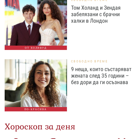
Том Холанд и Зендая
забелязани с брачни
халки в Лондон
ОТ ХОЛИВУД
СВОБОДНО ВРЕМЕ
9 неща, които състаряват
жената след 35 години –
без дори да ги осъзнава
ПО-КРАСИВА
Хороскоп за деня