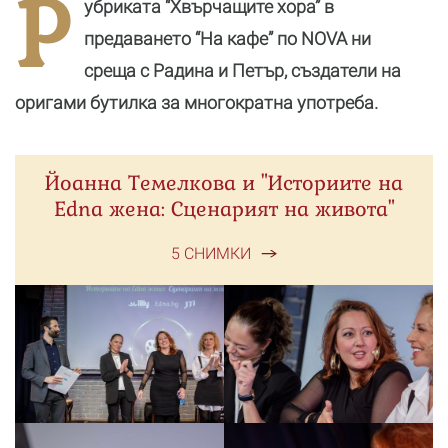
Р
убриката “Хвърчащите хора” в
днес?
романтичната
почивка
предаването “На кафе” по NOVA ни
среща с Радина и Петър, създатели на
оригами бутилка за многократна употреба.
Йоанна Темелкова и "Историите на
Edna жена: Сценарият на живота"
5 СНИМКИ