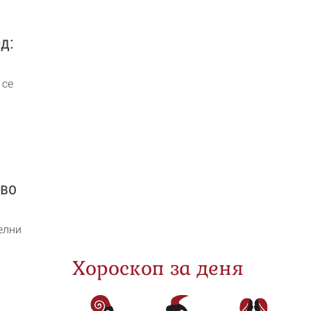
д:
 се
кво
елни
Хороскоп за деня