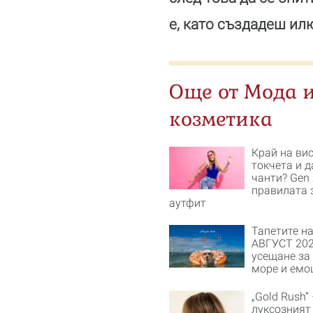
е, като създадеш ил
Още от Мода 
козметика
Край на ви
токчета и 
чанти? Gen
правилата 
аутфит
Тапетите на
АВГУСТ 202
усещане за 
море и емо
„Gold Rush“ 
луксозният