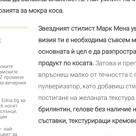
юзията за мокра коса.
Звездният стилист Марк Мена ув
и
визия ти е необходима съвсем м
основната ѝ цел е да разпрост
продукт по косата.
Затова и преп
соките
дамските
впръснеш малко от течността с
 Z променя
за вечерния
пулверизатор, като добавиш сти
постигане на желаната текстура
 Edna.bg за
6 носят
брилянтин, гелове без наличие 
слънце,
ции
съставки, текстуриращи кремов
– най-
 цвят за