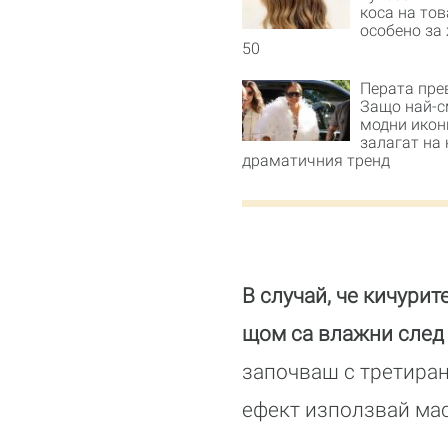
коса на тов
особено за
50
Перата пре
Защо най-с
модни икон
залагат на 
драматичния тренд
В случай, че кичури
щом са влажни след 
започваш с третиране
ефект използвай мас