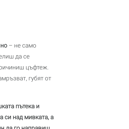
лно
– не само
елиш да се
причиниш цъфтеж.
амръзват, губят от
ката пътека и
а си над мивката, а
ин да го направиш