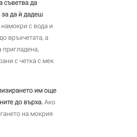
а съветва да
 за да ѝ дадеш
 намокри с вода и
до връхчетата, а
а пригладена,
рани с четка с мек
илизирането им още
ните до върха.
Ако
игането на мокрия