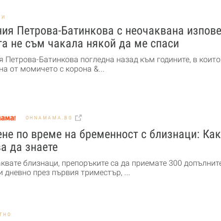
НИ
ия Петрова-Батинкова с неочаквана изпове
а не съм чакала някой да ме спаси
я Петрова-Батинкова погледна назад към годините, в които
а от момичето с корона &...
OHNAMAMA.BG
не по време на бременност с близнаци: Ка
а да знаете
аквате близнаци, препоръките са да приемате 300 допълнит
 дневно през първия триместър, ...
ТНО