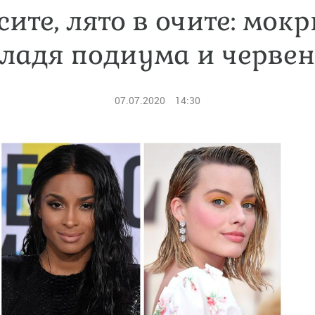
сите, лято в очите: мокр
владя подиума и черве
07.07.2020
14:30