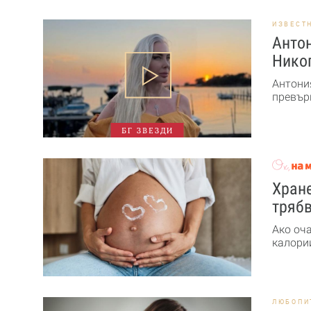
ИЗВЕСТ
Антон
Никог
Антони
превърн
БГ ЗВЕЗДИ
Хране
трябв
Ако оч
калории
ЛЮБОПИ