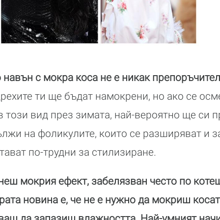
 навън с мокра коса не е никак препоръчите
дрехите ти ще бъдат намокрени, но ако се осм
 този вид през зимата, най-вероятно ще си 
ължи на фоликулите, които се разширяват и з
тават по-трудни за стилизиране.
неш мокрия ефект, забелязван често по котеш
ата новина е, че не е нужно да мокриш косат
тваш да запазиш влажността. Най-умният нач