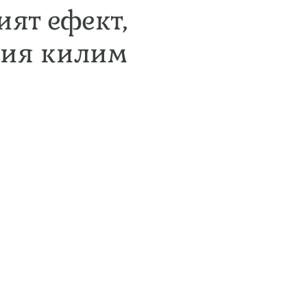
ият ефект,
ния килим