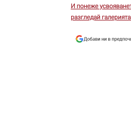
И понеже усвояванет
разгледай галерията
Добави ни в предпоч