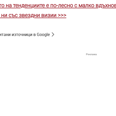
о на тенденциите е по-лесно с малко вдъхн
 ни със звездни визии >>>
итани източници в Google