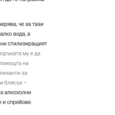
ерява, че за тази
алко вода, а
рани стилизиращият
оръката му е да
 помощта на
лизанти за
 и блясък –
на алкохолни
е и спрейове
.