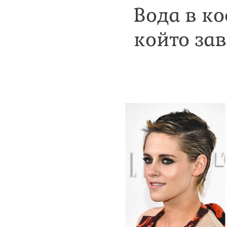
Вода в ко
който за