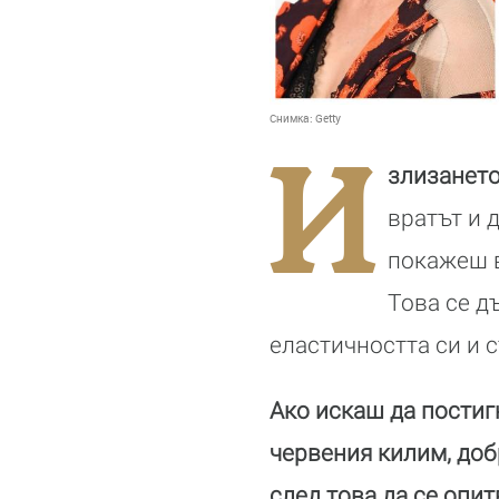
Снимка:
Getty
И
злизането
вратът и 
покажеш в
Това се д
еластичността си и с
Ако искаш да постиг
червения килим, добр
след това да се опи