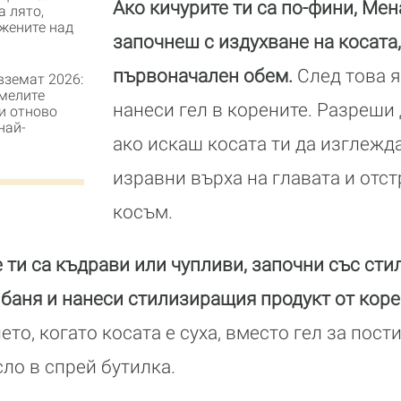
Ако кичурите ти са по-фини, Мен
а лято,
 жените над
започнеш с издухване на косата,
първоначален обем.
След това я
вземат 2026:
мелите
нанеси гел в корените. Разреши 
и отново
най-
ако искаш косата ти да изглежд
изравни върха на главата и отст
косъм.
те ти са къдрави или чупливи, започни със ст
баня и нанеси стилизиращия продукт от коре
то, когато косата е суха, вместо гел за пост
ло в спрей бутилка.