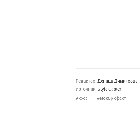
Редактор:
Деница Димитрова
Източник:
Style Caster
коса
мокър ефект