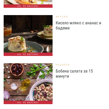
АХ, ЧЕ ВКУСНО!
ВКУСНО
Кисело мляко с ананас и
бадеми
АХ, ЧЕ ВКУСНО!
РЕЦЕПТИ
Бобена салата за 15
минути
АХ, ЧЕ ВКУСНО!