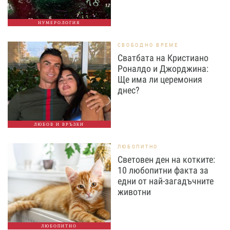
НУМЕРОЛОГИЯ
СВОБОДНО ВРЕМЕ
Сватбата на Кристиано
Роналдо и Джорджина:
Ще има ли церемония
днес?
ЛЮБОВ И ВРЪЗКИ
ЛЮБОПИТНО
Световен ден на котките:
10 любопитни факта за
едни от най-загадъчните
животни
ЛЮБОПИТНО