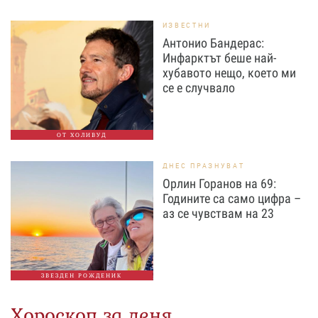
ИЗВЕСТНИ
Антонио Бандерас:
Инфарктът беше най-
хубавото нещо, което ми
се е случвало
ОТ ХОЛИВУД
ДНЕС ПРАЗНУВАТ
Орлин Горанов на 69:
Годините са само цифра –
аз се чувствам на 23
ЗВЕЗДЕН РОЖДЕНИК
Хороскоп за деня