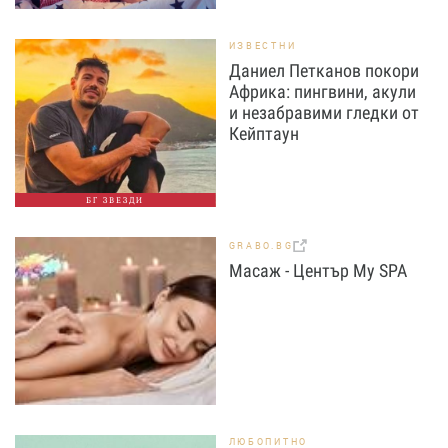
ИЗВЕСТНИ
Даниел Петканов покори
Африка: пингвини, акули
и незабравими гледки от
Кейптаун
БГ ЗВЕЗДИ
GRABO.BG
Масаж - Център My SPA
ЛЮБОПИТНО