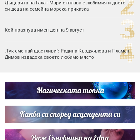
Дъщерята на Гала - Мари отплава с любимия и двете
си деца на семейна морска приказка
Кой празнува имен ден на 9 август
„Тук сме най-щастливи“: Радина Кърджилова и Пламен
Димов издадоха своето любимо място
Дъщерята на Тодор Батков вдигна сватба, Стоичков и
Братя Аргирови я изненадаха с песен
Магическата топка
Дневен хороскоп за 6 август, четвъртък
Каква си според асцендента си
Виж Съновника на Edna