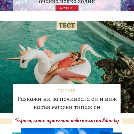
очаква всяка зодия
АСТРО
ТЕСТОВЕ
Разкажи ни за почивката си и виж
какъв морски типаж си
Украси, като изтеглиш нова тема на Edna.bg