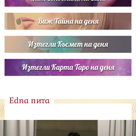
Виж Тайна на деня
Изтегли Късмет на деня
Изтегли Карта Таро на деня
Edna пита