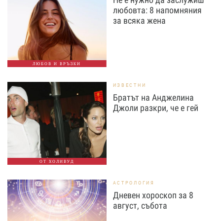
любовта: 8 напомняния
за всяка жена
ЛЮБОВ И ВРЪЗКИ
ИЗВЕСТНИ
Братът на Анджелина
Джоли разкри, че е гей
ОТ ХОЛИВУД
АСТРОЛОГИЯ
Дневен хороскоп за 8
август, събота