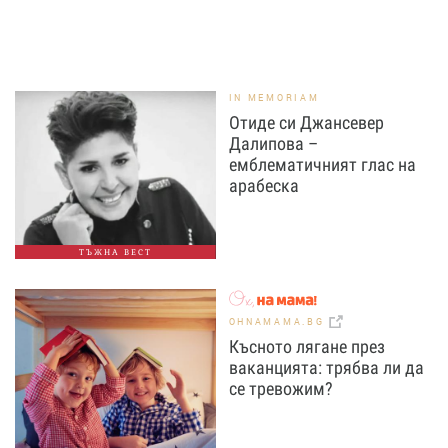
IN MEMORIAM
Отиде си Джансевер
Далипова –
емблематичният глас на
арабеска
ТЪЖНА ВЕСТ
OHNAMAMA.BG
Късното лягане през
ваканцията: трябва ли да
се тревожим?