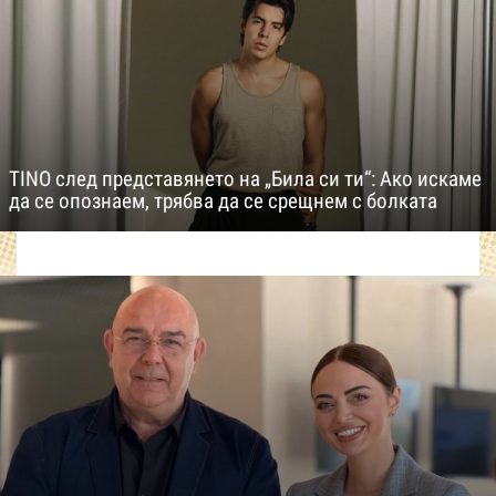
TINO след представянето на „Била си ти“: Ако искаме
да се опознаем, трябва да се срещнем с болката