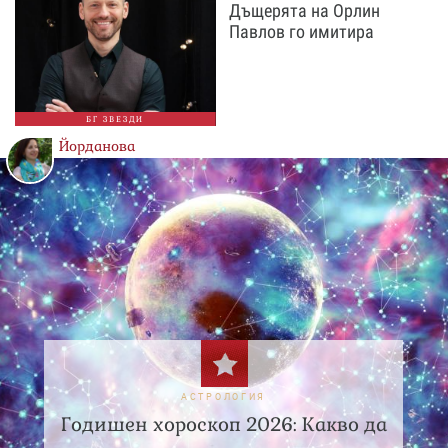
Дъщерята на Орлин
Павлов го имитира
БГ ЗВЕЗДИ
Йорданова
АСТРОЛОГИЯ
Годишен хороскоп 2026: Какво да