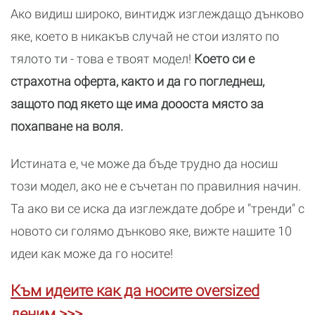
Ако видиш широко, винтидж изглеждащо дънково
яке, което в никакъв случай не стои излято по
тялото ти - това е твоят модел!
Което си е
страхотна оферта, както и да го погледнеш,
защото под якето ще има доооста място за
похапване на воля.
Истината е, че може да бъде трудно да носиш
този модел, ако не е съчетан по правилния начин.
Та ако ви се иска да изглеждате добре и "тренди" с
новото си голямо дънково яке, вижте нашите 10
идеи как може да го носите!
Към идеите как да носите oversized
деним >>>