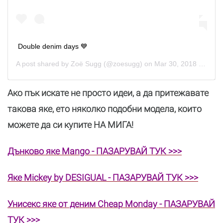
Double denim days 💙
A post shared by
Zoë Sugg
(@zoesugg) on
Mar 30, 2018 at 12:36pm PDT
Ако пък искате не просто идеи, а да притежавате
такова яке, ето няколко подобни модела, които
можете да си купите НА МИГА!
Дънково яке Mango - ПАЗАРУВАЙ ТУК >>>
Яке Mickey by DESIGUAL - ПАЗАРУВАЙ ТУК >>>
Унисекс яке от деним Cheap Monday - ПАЗАРУВАЙ
ТУК >>>