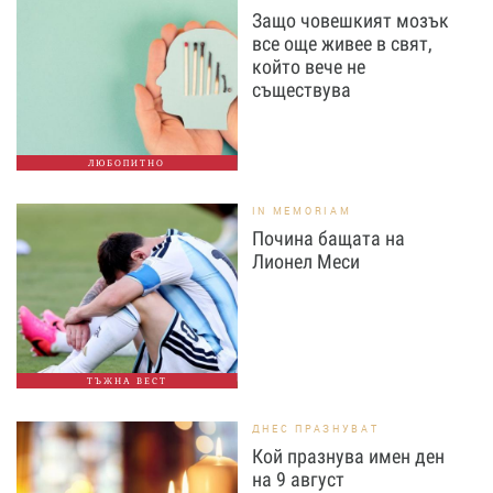
Защо човешкият мозък
все още живее в свят,
който вече не
съществува
ЛЮБОПИТНО
IN MEMORIAM
Почина бащата на
Лионел Меси
ТЪЖНА ВЕСТ
ДНЕС ПРАЗНУВАТ
Кой празнува имен ден
на 9 август