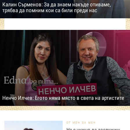
Калин Сърменов: За да знаем накъде отиваме,
трябва да помним кои са били преди нас
Ненчо Илчев: Егото няма място в света на артистите
ОТ МЕН ЗА МЕН
Не е нужно да заслужиш