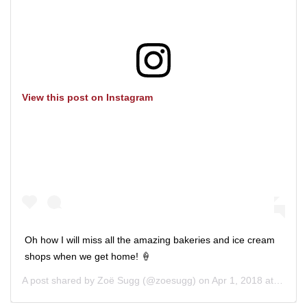
View this post on Instagram
Oh how I will miss all the amazing bakeries and ice cream
shops when we get home! 🍦
A post shared by
Zoë Sugg
(@zoesugg) on
Apr 1, 2018 at 1:13pm PDT