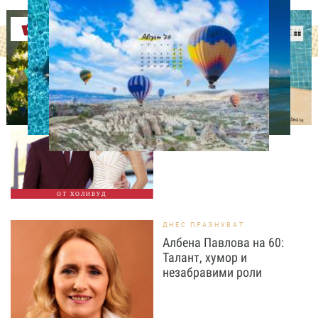
Оферти
СВОБОДНО ВРЕМЕ
Том Холанд и Зендая
забелязани с брачни
халки в Лондон
ОТ ХОЛИВУД
ДНЕС ПРАЗНУВАТ
Албена Павлова на 60:
Талант, хумор и
незабравими роли