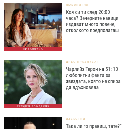
ЛЮБОПИТНО
Коя си ти след 20:00
часа? Вечерните навици
издават много повече,
отколкото предполагаш
ЛЮБОПИТНО
ДНЕС ПРАЗНУВАТ
Чарлийз Терон на 51: 10
любопитни факта за
звездата, която не спира
да вдъхновява
ЗВЕЗДЕН РОЖДЕНИК
ИЗВЕСТНИ
Така ли го правиш, тате?“