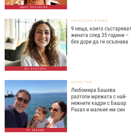
ДНЕС ПРАЗНУВА...
СВОБОДНО ВРЕМЕ
9 неща, които състаряват
жената след 35 години –
без дори да ги осъзнава
ПО-КРАСИВА
ИЗВЕСТНИ
Любомира Башева
разтопи мрежата с най-
нежните кадри с Башар
Рахал и малкия им син
БГ ЗВЕЗДИ