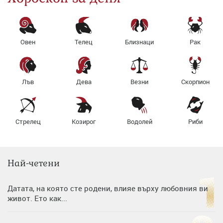
Овен
Телец
Близнаци
Рак
Лъв
Дева
Везни
Скорпион
Стрелец
Козирог
Водолей
Риби
Най-четени
Датата, на която сте родени, влияе върху любовния ви
живот. Ето как...