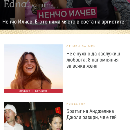
Ненчо Илчев: Егото няма място в света на артистите
ОТ МЕН ЗА МЕН
Не е нужно да заслужиш
любовта: 8 напомняния
за всяка жена
ЛЮБОВ И ВРЪЗКИ
ИЗВЕСТНИ
Братът на Анджелина
Джоли разкри, че е гей