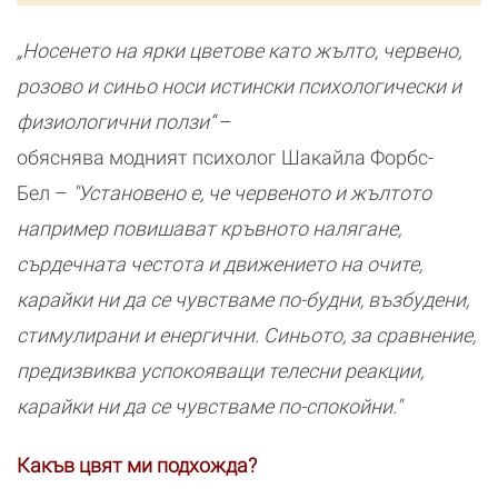
„Носенето на ярки цветове като жълто, червено,
розово и синьо носи истински психологически и
физиологични ползи“
–
обяснява модният психолог Шакайла Форбс-
Бел –
"Установено е, че червеното и жълтото
например повишават кръвното налягане,
сърдечната честота и движението на очите,
карайки ни да се чувстваме по-будни, възбудени,
стимулирани и енергични. Синьото, за сравнение,
предизвиква успокояващи телесни реакции,
карайки ни да се чувстваме по-спокойни."
Какъв цвят ми подхожда?