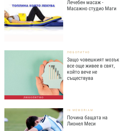
Лечебен масаж -
Масажно студио Маги
ЛЮБОПИТНО
Защо човешкият мозък
все още живее в свят,
който вече не
съществува
ЛЮБОПИТНО
IN MEMORIAM
Почина бащата на
Лионел Меси