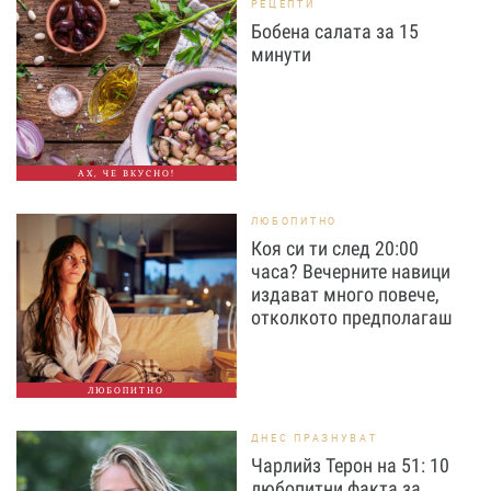
РЕЦЕПТИ
Бобена салата за 15
минути
АХ, ЧЕ ВКУСНО!
ЛЮБОПИТНО
Коя си ти след 20:00
часа? Вечерните навици
издават много повече,
отколкото предполагаш
ЛЮБОПИТНО
ДНЕС ПРАЗНУВАТ
Чарлийз Терон на 51: 10
любопитни факта за