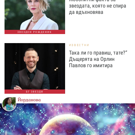
звездата, която не спира
да вдъхновява
ЗВЕЗДЕН РОЖДЕНИК
ИЗВЕСТНИ
Така ли го правиш, тате?“
Дъщерята на Орлин
Павлов го имитира
БГ ЗВЕЗДИ
Йорданова