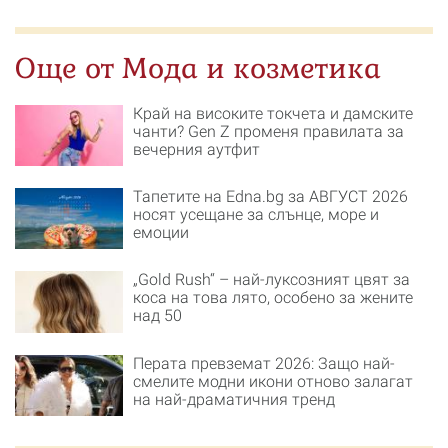
Още от Мода и козметика
Край на високите токчета и дамските
чанти? Gen Z променя правилата за
вечерния аутфит
Тапетите на Edna.bg за АВГУСТ 2026
носят усещане за слънце, море и
емоции
„Gold Rush“ – най-луксозният цвят за
коса на това лято, особено за жените
над 50
Перата превземат 2026: Защо най-
смелите модни икони отново залагат
на най-драматичния тренд