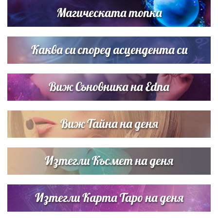
Магическата топка
Дневен хороскоп за 6 август, четвъртък
Каква си според асцендента си
Виж Съновника на Edna
Виж Тайна на деня
Изтегли Късмет на деня
Изтегли Карта Таро на деня