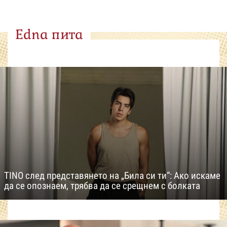
Edna пита
TINO след представянето на „Била си ти“: Ако искаме
да се опознаем, трябва да се срещнем с болката