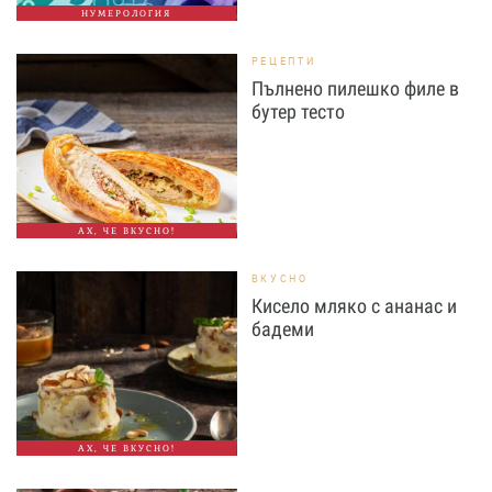
НУМЕРОЛОГИЯ
РЕЦЕПТИ
Пълнено пилешко филе в
бутер тесто
АХ, ЧЕ ВКУСНО!
ВКУСНО
Кисело мляко с ананас и
бадеми
АХ, ЧЕ ВКУСНО!