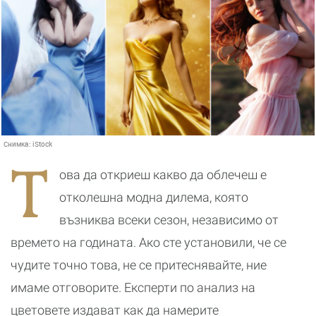
Снимка:
iStock
Т
ова да откриеш какво да облечеш е
отколешна модна дилема, която
възниква всеки сезон, независимо от
времето на годината. Ако сте установили, че се
чудите точно това, не се притеснявайте, ние
имаме отговорите. Експерти по анализ на
цветовете издават как да намерите