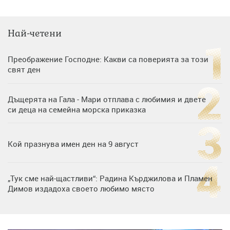
Най-четени
Преображение Господне: Какви са поверията за този
свят ден
Дъщерята на Гала - Мари отплава с любимия и двете
си деца на семейна морска приказка
Кой празнува имен ден на 9 август
„Тук сме най-щастливи“: Радина Кърджилова и Пламен
Димов издадоха своето любимо място
Дъщерята на Тодор Батков вдигна сватба, Стоичков и
Братя Аргирови я изненадаха с песен