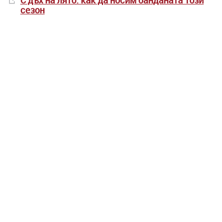
С дъх на лято: как да носим банданата този
сезон