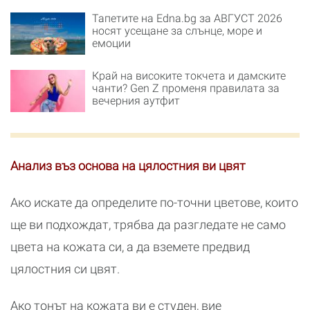
Тапетите на Edna.bg за АВГУСТ 2026
носят усещане за слънце, море и
емоции
Край на високите токчета и дамските
чанти? Gen Z променя правилата за
вечерния аутфит
Анализ въз основа на цялостния ви цвят
Ако искате да определите по-точни цветове, които
ще ви подхождат, трябва да разгледате не само
цвета на кожата си, а да вземете предвид
цялостния си цвят.
Ако тонът на кожата ви е студен, вие