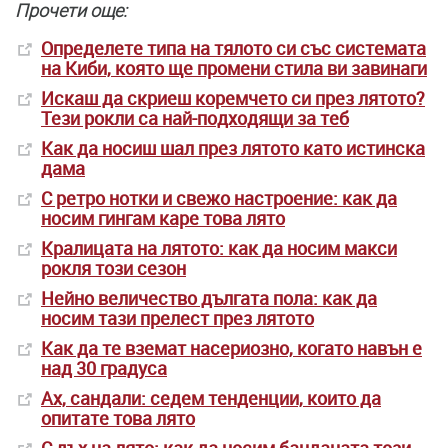
Прочети още:
Oпределете типа на тялото си със системата
на Киби, която ще промени стила ви завинаги
Искаш да скриеш коремчето си през лятото?
Тези рокли са най-подходящи за теб
Как да носиш шал през лятото като истинска
дама
С ретро нотки и свежо настроение: как да
носим гингам каре това лято
Кралицата на лятото: как да носим макси
рокля този сезон
Нейно величество дългата пола: как да
носим тази прелест през лятото
Как да те вземат насериозно, когато навън е
над 30 градуса
Ах, сандали: седем тенденции, които да
опитате това лято