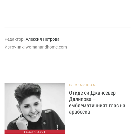
Редактор:
Алексия Петрова
Източник:
womanandhome.com
IN MEMORIAM
Отиде си Джансевер
Далипова –
емблематичният глас на
арабеска
ТЪЖНА ВЕСТ