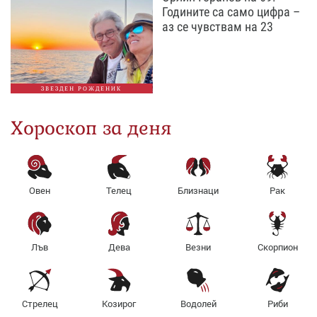
Годините са само цифра –
аз се чувствам на 23
ЗВЕЗДЕН РОЖДЕНИК
Хороскоп за деня
Овен
Телец
Близнаци
Рак
Лъв
Дева
Везни
Скорпион
Стрелец
Козирог
Водолей
Риби