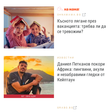
OHNAMAMA.BG
Късното лягане през
ваканцията: трябва ли да
се тревожим?
ИЗВЕСТНИ
Даниел Петканов покори
Африка: пингвини, акули
и незабравими гледки от
Кейптаун
БГ ЗВЕЗДИ
GRABO.BG