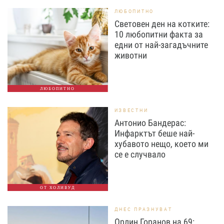
ЛЮБОПИТНО
Световен ден на котките:
10 любопитни факта за
едни от най-загадъчните
животни
ЛЮБОПИТНО
ИЗВЕСТНИ
Антонио Бандерас:
Инфарктът беше най-
хубавото нещо, което ми
се е случвало
ОТ ХОЛИВУД
ДНЕС ПРАЗНУВАТ
Орлин Горанов на 69: