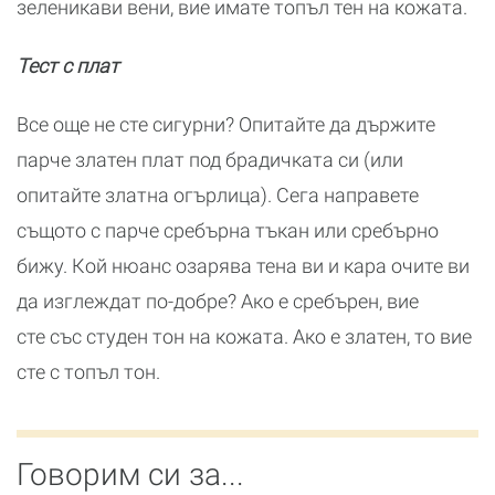
зеленикави вени, вие имате топъл тен на кожата.
Тест с плат
Все още не сте сигурни? Опитайте да държите
парче златен плат под брадичката си (или
опитайте златна огърлица). Сега направете
същото с парче сребърна тъкан или сребърно
бижу. Кой нюанс озарява тена ви и кара очите ви
да изглеждат по-добре? Ако е сребърен, вие
сте със студен тон на кожата. Ако е златен, то вие
сте с топъл тон.
Говорим си за...