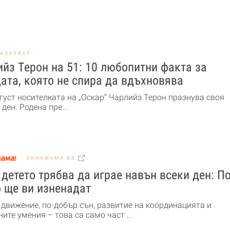
РАЗНУВАТ
йз Терон на 51: 10 любопитни факта за
ата, която не спира да вдъхновява
густ носителката на „Оскар“ Чарлийз Терон празнува своя
ден. Родена пре...
OHNAMAMA.BG
детето трябва да играе навън всеки ден: По
 ще ви изненадат
 движение, по-добър сън, развитие на координацията и
ите умения – това са само част ...