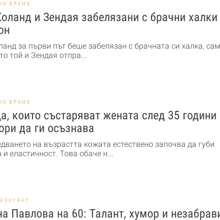
НО ВРЕМЕ
оланд и Зендая забелязани с брачни халки
он
ланд за първи път беше забелязан с брачната си халка, са
то той и Зендая отпра...
НО ВРЕМЕ
а, които състаряват жената след 35 години
ори да ги осъзнава
едването на възрастта кожата естествено започва да губи
 и еластичност. Това обаче н...
РАЗНУВАТ
а Павлова на 60: Талант, хумор и незабра