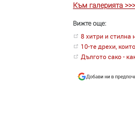
Към галерията >>
Вижте още:
8 хитри и стилна 
10-те дрехи, коит
Дългото сако - ка
Добави ни в предпоч