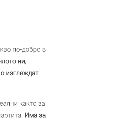
акво по-добро в
ялото ни,
но изглеждат
еални както за
партита.
Има за