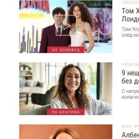
СВОБОД
Том Х
Лонд
Том Хо
след ка
ОТ ХОЛИВУД
СВОБОД
9 нещ
без д
С напр
колаген
ПО-КРАСИВА
ДНЕС П
Албен