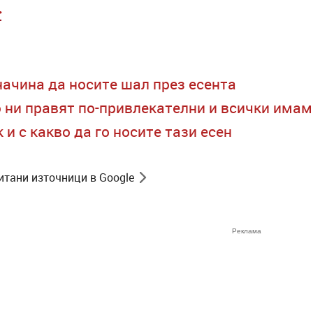
>
начина да носите шал през есента
о ни правят по-привлекателни и всички имам
к и с какво да го носите тази есен
итани източници в Google