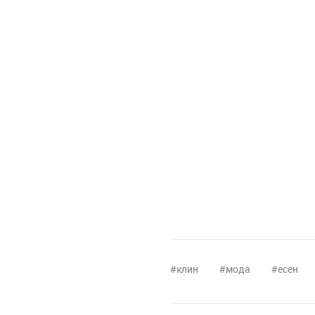
клин
мода
есен