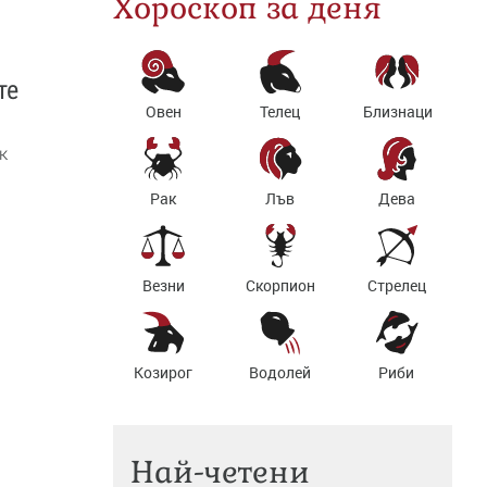
Хороскоп за деня
те
Овен
Телец
Близнаци
к
Рак
Лъв
Дева
Везни
Скорпион
Стрелец
Козирог
Водолей
Риби
Най-четени