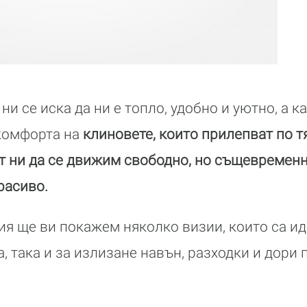
 ни се иска да ни е топло, удобно и уютно, а к
 комфорта на
клиновете, които прилепват по т
т ни да се движим свободно, но същевремен
расиво.
ия ще ви покажем няколко визии, които са ид
, така и за излизане навън, разходки и дори 