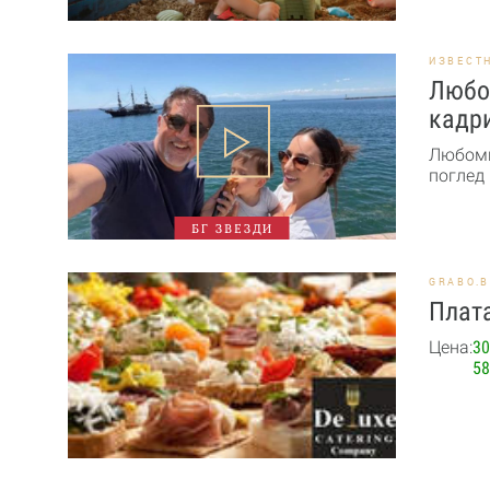
ИЗВЕСТ
Любо
кадри
Любоми
поглед 
БГ ЗВЕЗДИ
GRABO.
Плата
Цена:
30
58