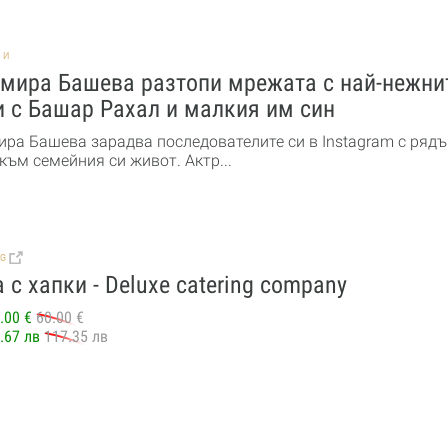
НИ
мира Башева разтопи мрежата с най-нежни
 с Башар Рахал и малкия им син
ра Башева зарадва последователите си в Instagram с рядъ
към семейния си живот. Актр...
BG
 с хапки - Deluxe catering company
.00 €
60.00 €
.67 лв
117.35 лв