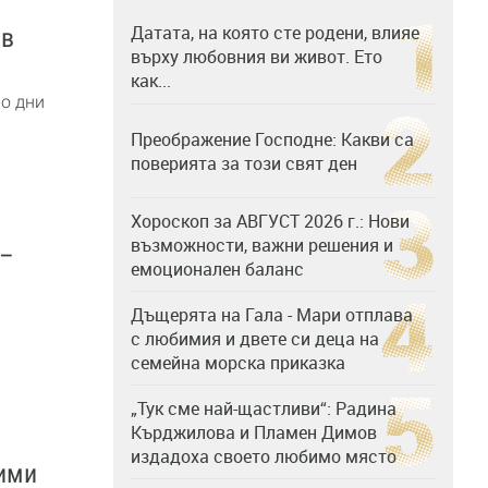
Датата, на която сте родени, влияе
 в
върху любовния ви живот. Ето
как...
мо дни
Преображение Господне: Какви са
поверията за този свят ден
Хороскоп за АВГУСТ 2026 г.: Нови
възможности, важни решения и
 –
емоционален баланс
Дъщерята на Гала - Мари отплава
с любимия и двете си деца на
семейна морска приказка
„Тук сме най-щастливи“: Радина
Кърджилова и Пламен Димов
издадоха своето любимо място
вими