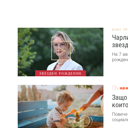
ДНЕС П
Чарли
звезд
На 7 ав
рожден 
ЗВЕЗДЕН РОЖДЕНИК
Защо 
които
Повече
социалн