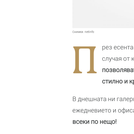
Снимка:
netinfo
П
рез есента
случая от
позволява
стилно и к
В днешната ни галер
ежедневието и офиса
всеки по нещо!