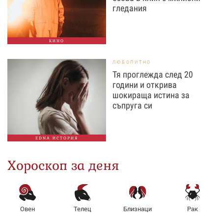
гледания
КИНО
ЛЮБОПИТНО
Тя проглежда след 20
години и открива
шокираща истина за
съпруга си
EDNA ИСТОРИЯ
Хороскоп за деня
Овен
Телец
Близнаци
Рак