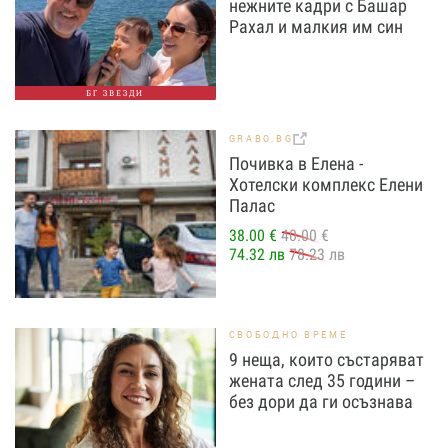
нежните кадри с Башар
Рахал и малкия им син
БГ ЗВЕЗДИ
GRABO.BG
Почивка в Елена -
Хотелски комплекс Елени
Палас
38.00 €
40.00 €
74.32 лв
78.23 лв
СВОБОДНО ВРЕМЕ
9 неща, които състаряват
жената след 35 години –
без дори да ги осъзнава