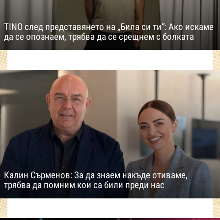
TINO след представянето на „Била си ти“: Ако искаме
да се опознаем, трябва да се срещнем с болката
Калин Сърменов: За да знаем накъде отиваме,
трябва да помним кои са били преди нас