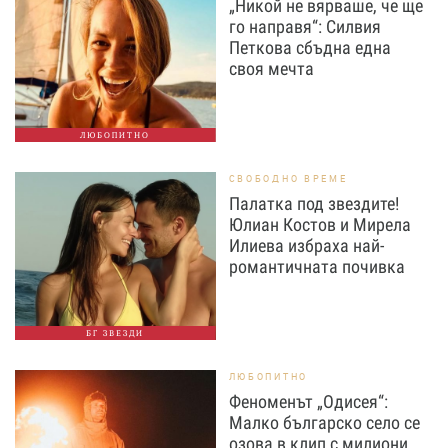
„Никой не вярваше, че ще
го направя“: Силвия
Петкова сбъдна една
своя мечта
ЛЮБОПИТНО
СВОБОДНО ВРЕМЕ
Палатка под звездите!
Юлиан Костов и Мирела
Илиева избраха най-
романтичната почивка
БГ ЗВЕЗДИ
ЛЮБОПИТНО
Феноменът „Одисея“:
Малко българско село се
озова в клип с милиони