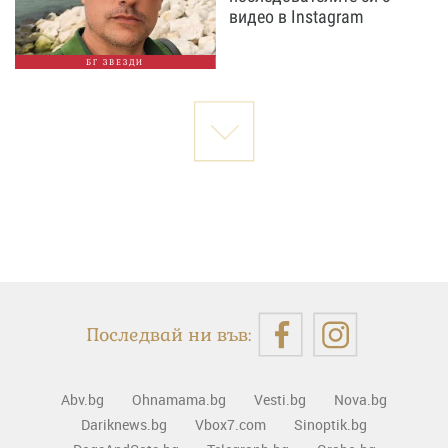
видео в Instagram
БГ ЗВЕЗДИ
Последвай ни във:
Abv.bg
Ohnamama.bg
Vesti.bg
Nova.bg
Dariknews.bg
Vbox7.com
Sinoptik.bg