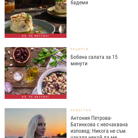
бадеми
АХ, ЧЕ ВКУСНО!
РЕЦЕПТИ
Бобена салата за 15
минути
АХ, ЧЕ ВКУСНО!
ИЗВЕСТНИ
Антония Петрова-
Батинкова с неочаквана
изповед: Никога не съм
чакала някой да ме