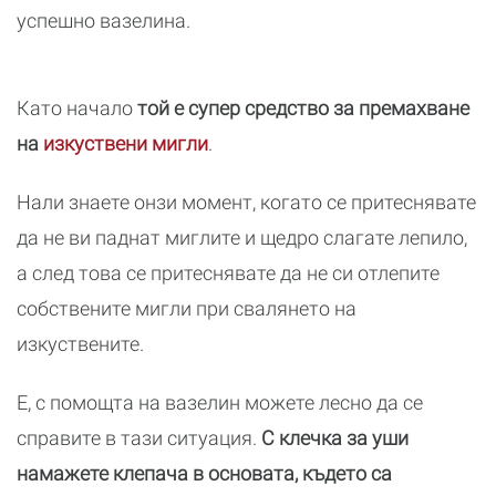
успешно вазелина.
Като начало
той е супер средство за премахване
на
изкуствени мигли
.
Нали знаете онзи момент, когато се притеснявате
да не ви паднат миглите и щедро слагате лепило,
а след това се притеснявате да не си отлепите
собствените мигли при свалянето на
изкуствените.
Е, с помощта на вазелин можете лесно да се
справите в тази ситуация.
С клечка за уши
намажете клепача в основата, където са