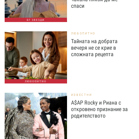
спаси
БГ ЗВЕЗДИ
ЛЮБОПИТНО
Тайната на добрата
вечеря не се крие в
сложната рецепта
ЛЮБОПИТНО
ИЗВЕСТНИ
A$AP Rocky и Риана с
откровено признание за
родителството