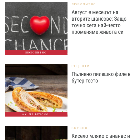
ЛЮБОПИТНО
Август е месецът на
вторите шансове: Защо
точно сега най-често
променяме живота си
ЛЮБОПИТНО
РЕЦЕПТИ
Пълнено пилешко филе в
бутер тесто
АХ, ЧЕ ВКУСНО!
ВКУСНО
Кисело мляко с ананас и