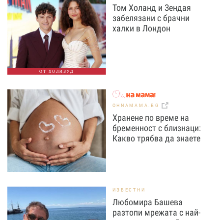
Том Холанд и Зендая
забелязани с брачни
халки в Лондон
ОТ ХОЛИВУД
OHNAMAMA.BG
Хранене по време на
бременност с близнаци:
Какво трябва да знаете
ИЗВЕСТНИ
Любомира Башева
разтопи мрежата с най-