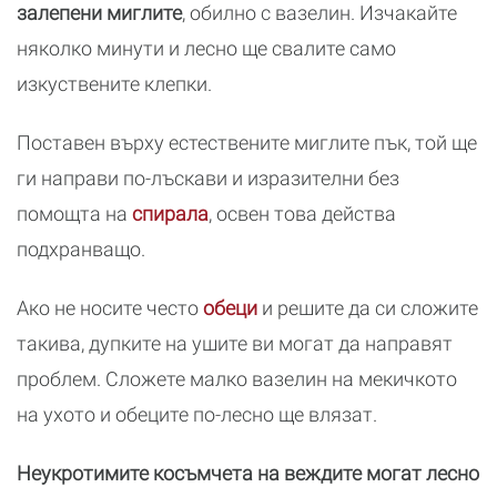
залепени миглите
, обилно с вазелин. Изчакайте
няколко минути и лесно ще свалите само
изкуствените клепки.
Поставен върху естествените миглите пък, той ще
ги направи по-лъскави и изразителни без
помощта на
спирала
, освен това действа
подхранващо.
Ако не носите често
обеци
и решите да си сложите
такива, дупките на ушите ви могат да направят
проблем. Сложете малко вазелин на мекичкото
на ухото и обеците по-лесно ще влязат.
Неукротимите косъмчета на веждите могат лесно