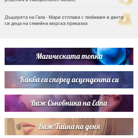
Дъщерята на Гала - Мари отплава с любимия и двете
си деца на семейна морска приказка
„Тук сме най-щастливи“: Радина Кърджилова и Пламен
Димов издадоха своето любимо място
Магическата топка
Дъщерята на Тодор Батков вдигна сватба, Стоичков и
Братя Аргирови я изненадаха с песен
Каква си според асцендента си
Виж Съновника на Edna
Виж Тайна на деня