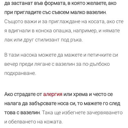
да застанат във формата, в която желаете, ако
при пригладите със съвсем малко вазелин
.
Същото важи и за приглаждане на косата, ако сте
я вдигнали в конска опашка, например, и нямате
лак или друг стилизант под ръка.
В тази насока можете да мажете и петичките си
вечер преди лягане с вазелин за по-дълбоко
подхранване.
Ако страдате от
алергия
или хрема и често се
налага да забърсвате носа си, то мажете го след
това с вазелин
. Така ще избегнете зачервяването
и обелването на кожата.