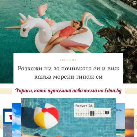
ТЕСТОВЕ
Разкажи ни за почивката си и виж
какъв морски типаж си
Украси, като изтеглиш нова тема на Edna.bg
Оферти