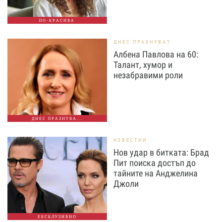
ПО-КРАСИВА
ДНЕС ПРАЗНУВАТ
Албена Павлова на 60:
Талант, хумор и
незабравими роли
ДНЕС ПРАЗНУВА...
ИЗВЕСТНИ
Нов удар в битката: Брад
Пит поиска достъп до
тайните на Анджелина
Джоли
ЕКСКЛУЗИВНО