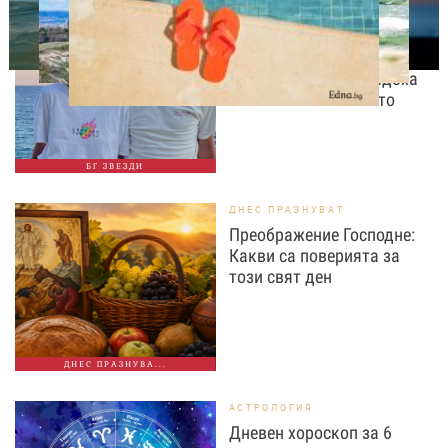
СВОБОДНО ВРЕМЕ
„Тук сме най-щастливи“:
Радина Кърджилова и
Пламен Димов издадоха
своето любимо място
БГ ЗВЕЗДИ
ДНЕС ПРАЗНУВАТ
Преображение Господне:
Какви са поверията за
този свят ден
ДНЕС ПРАЗНУВА...
АСТРОЛОГИЯ
Дневен хороскоп за 6