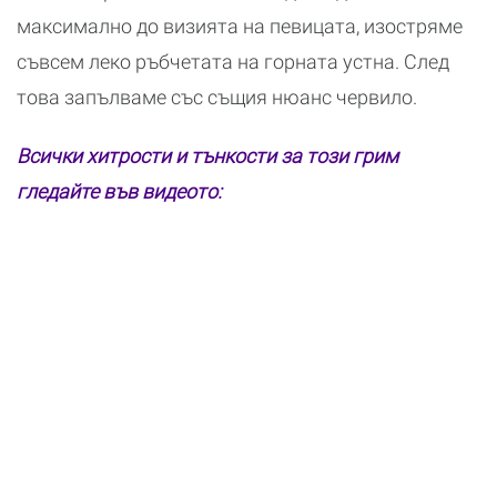
максимално до визията на певицата, изостряме
съвсем леко ръбчетата на горната устна. След
това запълваме със същия нюанс червило.
Всички хитрости и тънкости за този грим
гледайте във видеото: