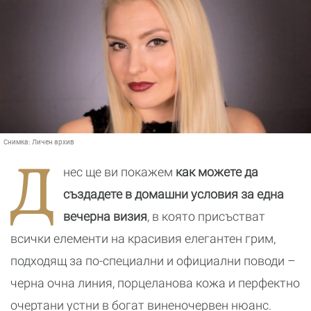
Снимка:
Личен архив
Д
нес ще ви покажем
как можете да
създадете в домашни условия за една
вечерна визия
, в която присъстват
всички елементи на красивия елегантен грим,
подходящ за по-специални и официални поводи –
черна очна линия, порцеланова кожа и перфектно
очертани устни в богат виненочервен нюанс.