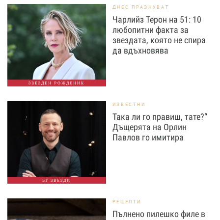
ДНЕС ПРАЗНУВАТ
Чарлийз Терон на 51: 10
любопитни факта за
звездата, която не спира
да вдъхновява
ЗВЕЗДЕН РОЖДЕНИК
ИЗВЕСТНИ
Така ли го правиш, тате?“
Дъщерята на Орлин
Павлов го имитира
БГ ЗВЕЗДИ
РЕЦЕПТИ
Пълнено пилешко филе в