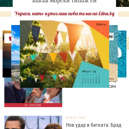
какъв морски типаж си
Украси, като изтеглиш нова тема на Edna.bg
Оферти
ИЗВЕСТНИ
Любомира Башева
разтопи мрежата с най-
нежните кадри с Башар
Рахал и малкия им син
БГ ЗВЕЗДИ
ИЗВЕСТНИ
Нов удар в битката: Брад