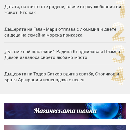
Датата, на която сте родени, влияе върху любовния ви
живот. Ето как...
Дъщерята на Гала - Мари отплава с любимия и двете
си деца на семейна морска приказка
„Тук сме най-щастливи“: Радина Кърджилова и Пламен
Димов издадоха своето любимо място
Дъщерята на Тодор Батков вдигна сватба, Стоичков и
Братя Аргирови я изненадаха с песен
Дневен хороскоп за 6 август, четвъртък
Магическата топка
Списъкът е ясен: Джей Ло и Риана във ВИП гостите на
сватбата на Роналдо