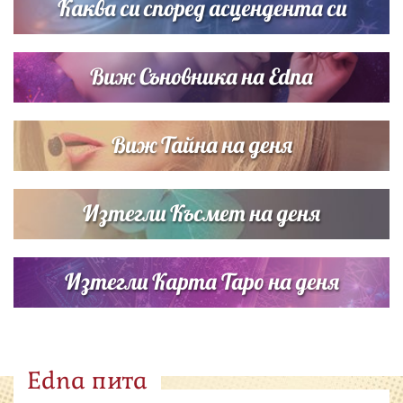
Каква си според асцендента си
Виж Съновника на Edna
Виж Тайна на деня
Изтегли Късмет на деня
Изтегли Карта Таро на деня
Edna пита