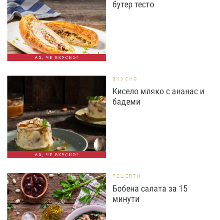
бутер тесто
АХ, ЧЕ ВКУСНО!
ВКУСНО
Кисело мляко с ананас и
бадеми
АХ, ЧЕ ВКУСНО!
РЕЦЕПТИ
Бобена салата за 15
минути