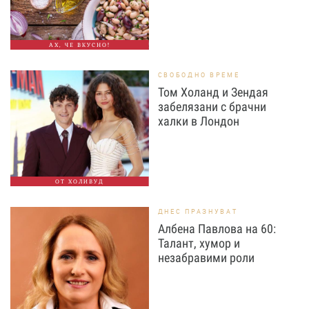
АХ, ЧЕ ВКУСНО!
СВОБОДНО ВРЕМЕ
Том Холанд и Зендая
забелязани с брачни
халки в Лондон
ОТ ХОЛИВУД
ДНЕС ПРАЗНУВАТ
Албена Павлова на 60:
Талант, хумор и
незабравими роли