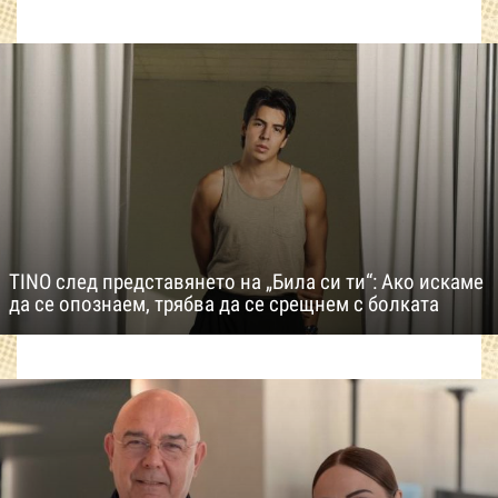
TINO след представянето на „Била си ти“: Ако искаме
да се опознаем, трябва да се срещнем с болката