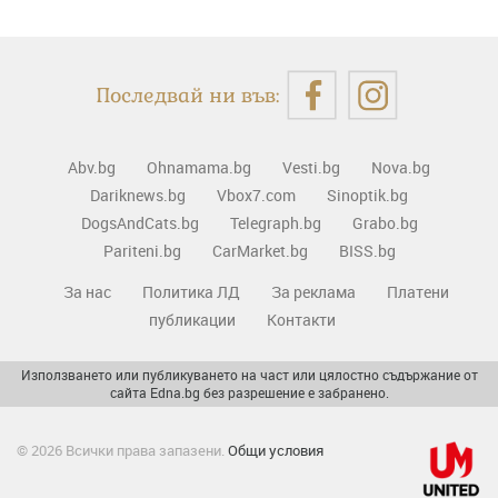
Последвай ни във:
Abv.bg
Ohnamama.bg
Vesti.bg
Nova.bg
Dariknews.bg
Vbox7.com
Sinoptik.bg
DogsAndCats.bg
Telegraph.bg
Grabo.bg
Pariteni.bg
CarMarket.bg
BISS.bg
За нас
Политика ЛД
За реклама
Платени
публикации
Контакти
Използването или публикуването на част или цялостно съдържание от
сайта Edna.bg без разрешение е забранено.
© 2026 Всички права запазени.
Общи условия