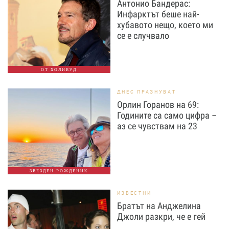
Антонио Бандерас:
Инфарктът беше най-
хубавото нещо, което ми
се е случвало
ОТ ХОЛИВУД
ДНЕС ПРАЗНУВАТ
Орлин Горанов на 69:
Годините са само цифра –
аз се чувствам на 23
ЗВЕЗДЕН РОЖДЕНИК
ИЗВЕСТНИ
Братът на Анджелина
Джоли разкри, че е гей