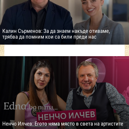
Калин Сърменов: За да знаем накъде отиваме,
трябва да помним кои са били преди нас
Ненчо Илчев: Егото няма място в света на артистите