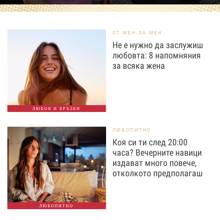
ОТ МЕН ЗА МЕН
Не е нужно да заслужиш
любовта: 8 напомняния
за всяка жена
ЛЮБОВ И ВРЪЗКИ
ЛЮБОПИТНО
Коя си ти след 20:00
часа? Вечерните навици
издават много повече,
отколкото предполагаш
ЛЮБОПИТНО