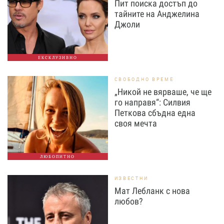
Пит поиска достъп до
тайните на Анджелина
Джоли
ЕКСКЛУЗИВНО
СВОБОДНО ВРЕМЕ
„Никой не вярваше, че ще
го направя“: Силвия
Петкова сбъдна една
своя мечта
ЛЮБОПИТНО
ИЗВЕСТНИ
Мат Лебланк с нова
любов?