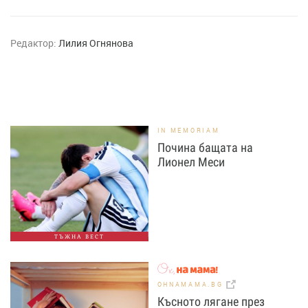
Редактор:
Лилия Огнянова
IN MEMORIAM
Почина бащата на
Лионел Меси
ТЪЖНА ВЕСТ
OHNAMAMA.BG
Късното лягане през