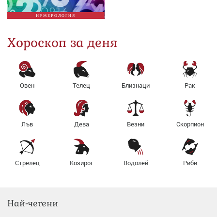
НУМЕРОЛОГИЯ
Хороскоп за деня
Овен
Телец
Близнаци
Рак
Лъв
Дева
Везни
Скорпион
Стрелец
Козирог
Водолей
Риби
Най-четени