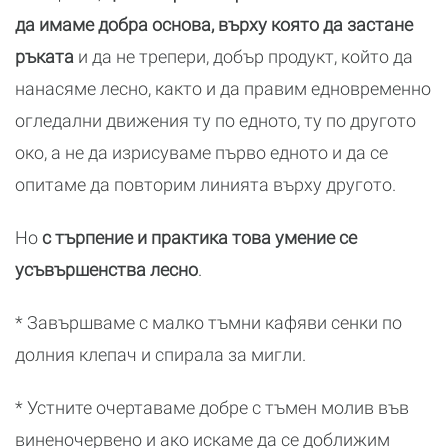
да имаме добра основа, върху която да застане
ръката
и да не трепери, добър продукт, който да
нанасяме лесно, както и да правим едновременно
огледални движения ту по едното, ту по другото
око, а не да изрисуваме първо едното и да се
опитаме да повторим линията върху другото.
Но
с търпение и практика това умение се
усъвършенства лесно
.
* Завършваме с малко тъмни кафяви сенки по
долния клепач и спирала за мигли.
* Устните очертаваме добре с тъмен молив във
виненочервено и ако искаме да се доближим