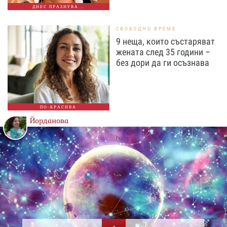
ДНЕС ПРАЗНУВА...
СВОБОДНО ВРЕМЕ
9 неща, които състаряват
жената след 35 години –
без дори да ги осъзнава
ПО-КРАСИВА
Йорданова