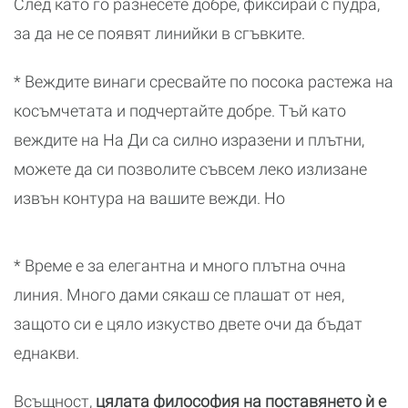
След като го разнесете добре, фиксирай с пудра,
за да не се появят линийки в сгъвките.
* Веждите винаги сресвайте по посока растежа на
косъмчетата и подчертайте добре. Тъй като
веждите на На Ди са силно изразени и плътни,
можете да си позволите съвсем леко излизане
извън контура на вашите вежди. Но
* Време е за елегантна и много плътна очна
линия. Много дами сякаш се плашат от нея,
защото си е цяло изкуство двете очи да бъдат
еднакви.
Всъщност,
цялата философия на поставянето ѝ е