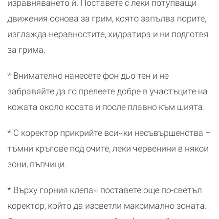
изравняването ѝ. Поставете с леки потупващи
движения основа за грим, която запълва порите,
изглажда неравностите, хидратира и ни подготвя
за грима.
* Внимателно нанесете фон дьо тен и не
забравяйте да го прелеете добре в участъците на
кожата около косата и после плавно към шията.
* С коректор прикрийте всички несъвършенства –
тъмни кръгове под очите, леки червенини в някои
зони, пъпчици.
* Върху горния клепач поставете още по-светъл
коректор, който да изсветли максимално зоната.