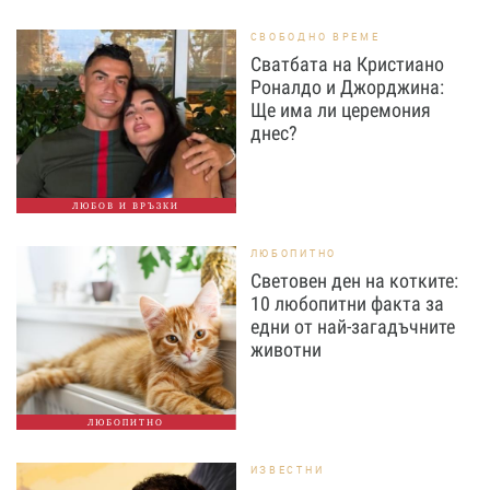
СВОБОДНО ВРЕМЕ
Сватбата на Кристиано
Роналдо и Джорджина:
Ще има ли церемония
днес?
ЛЮБОВ И ВРЪЗКИ
ЛЮБОПИТНО
Световен ден на котките:
10 любопитни факта за
едни от най-загадъчните
животни
ЛЮБОПИТНО
ИЗВЕСТНИ