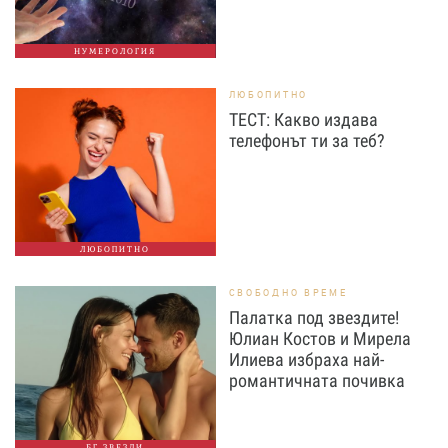
НУМЕРОЛОГИЯ
ЛЮБОПИТНО
ТЕСТ: Какво издава
телефонът ти за теб?
ЛЮБОПИТНО
СВОБОДНО ВРЕМЕ
Палатка под звездите!
Юлиан Костов и Мирела
Илиева избраха най-
романтичната почивка
БГ ЗВЕЗДИ