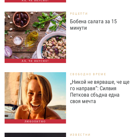
АХ, ЧЕ ВКУСНО!
РЕЦЕПТИ
Бобена салата за 15
минути
АХ, ЧЕ ВКУСНО!
СВОБОДНО ВРЕМЕ
„Никой не вярваше, че ще
го направя“: Силвия
Петкова сбъдна една
своя мечта
ЛЮБОПИТНО
ИЗВЕСТНИ