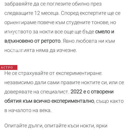
забравяйте да се поглезите обилно през
следващите 12 месеца. Според експертите ще се
Годишен
ориентираме повече към студените тонове, но
хороскоп
2026:
изкуството за нокти все още ще бъде
смело и
Какво
вдъхновено от ретрото
. Явно любовта ни към
да
очаква
носталгията няма да изчезне.
всяка
зодия
АСТРО
Не се страхувайте от експериментиране:
независимо дали сами правите ноктите си, или се
доверявате на специалист.
2022 е с отворени
обятия към всичко експериментално
, също както
в началото на века.
Опитайте дълги, опитайте къси нокти, ярки