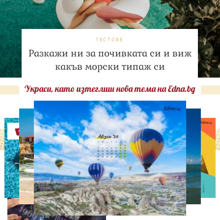
ТЕСТОВЕ
Разкажи ни за почивката си и виж
какъв морски типаж си
Украси, като изтеглиш нова тема на Edna.bg
Оферти
НУМЕРОЛОГИЯ
Нумерологична прогноза
за 7 август, петък