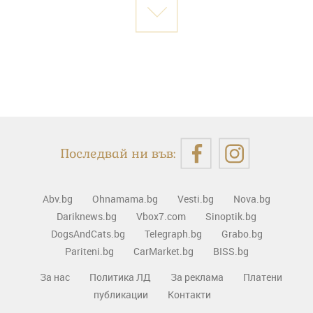
Последвай ни във:
Abv.bg
Ohnamama.bg
Vesti.bg
Nova.bg
Dariknews.bg
Vbox7.com
Sinoptik.bg
DogsAndCats.bg
Telegraph.bg
Grabo.bg
Pariteni.bg
CarMarket.bg
BISS.bg
За нас
Политика ЛД
За реклама
Платени
публикации
Контакти