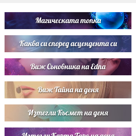
Дневен хороскоп за 6 август, четвъртък
Магическата топка
Списъкът е ясен: Джей Ло и Риана във ВИП гостите на
сватбата на Роналдо
Каква си според асцендента си
Виж Съновника на Edna
Виж Тайна на деня
Изтегли Късмет на деня
Изтегли Карта Таро на деня