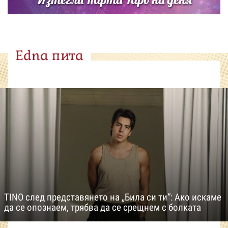
Edna пита
TINO след представянето на „Била си ти“: Ако искаме
да се опознаем, трябва да се срещнем с болката