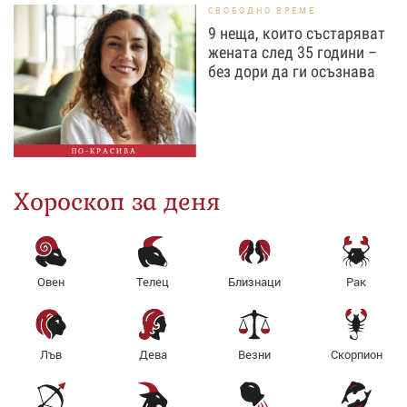
СВОБОДНО ВРЕМЕ
9 неща, които състаряват
жената след 35 години –
без дори да ги осъзнава
ПО-КРАСИВА
Хороскоп за деня
Овен
Телец
Близнаци
Рак
Лъв
Дева
Везни
Скорпион