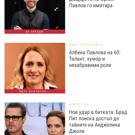
Павлов го имитира
БГ ЗВЕЗДИ
ДНЕС ПРАЗНУВАТ
Албена Павлова на 60:
Талант, хумор и
незабравими роли
ДНЕС ПРАЗНУВА...
ИЗВЕСТНИ
Нов удар в битката: Брад
Пит поиска достъп до
тайните на Анджелина
Джоли