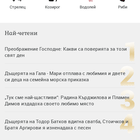
Стрелец
Козирог
Водолей
Риби
Най-четени
Преображение Господне: Какви са поверията за този
свят ден
Дъщерята на Гала - Мари отплава с любимия и двете
си деца на семейна морска приказка
„Тук сме най-щастливи“: Радина Кърджилова и Пламен
Димов издадоха своето любимо място
Дъщерята на Тодор Батков вдигна сватба, Стоичков и
Братя Аргирови я изненадаха с песен