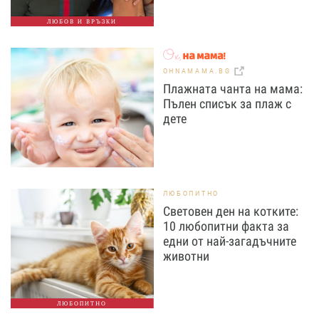
ЛЮБОВ И ВРЪЗКИ
OHNAMAMA.BG
Плажната чанта на мама:
Пълен списък за плаж с
дете
ЛЮБОПИТНО
Световен ден на котките:
10 любопитни факта за
едни от най-загадъчните
животни
ЛЮБОПИТНО