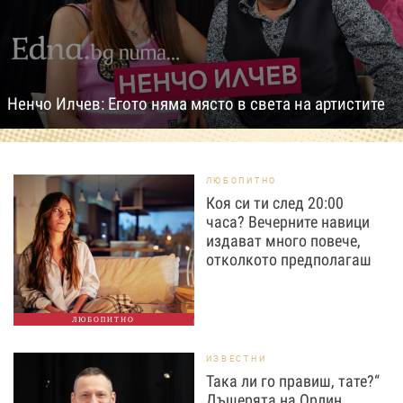
Ненчо Илчев: Егото няма място в света на артистите
ЛЮБОПИТНО
Коя си ти след 20:00
часа? Вечерните навици
издават много повече,
отколкото предполагаш
ЛЮБОПИТНО
ИЗВЕСТНИ
Така ли го правиш, тате?“
Дъщерята на Орлин