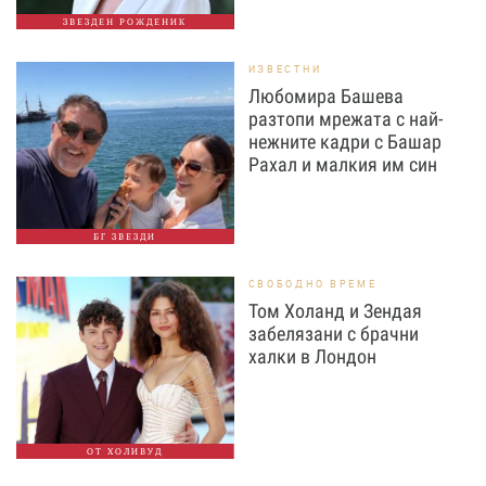
ЗВЕЗДЕН РОЖДЕНИК
ИЗВЕСТНИ
Любомира Башева
разтопи мрежата с най-
нежните кадри с Башар
Рахал и малкия им син
БГ ЗВЕЗДИ
СВОБОДНО ВРЕМЕ
Том Холанд и Зендая
забелязани с брачни
халки в Лондон
ОТ ХОЛИВУД