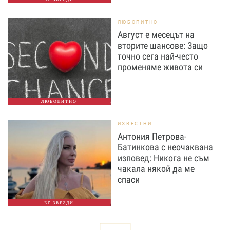
ЛЮБОПИТНО
Август е месецът на
вторите шансове: Защо
точно сега най-често
променяме живота си
ЛЮБОПИТНО
ИЗВЕСТНИ
Антония Петрова-
Батинкова с неочаквана
изповед: Никога не съм
чакала някой да ме
спаси
БГ ЗВЕЗДИ