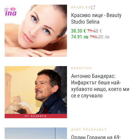
GRABO.BG
Красиво лице - Beauty
Studio Selina
38.30 €
71.58 €
74.91 лв
140.00 лв
ИЗВЕСТНИ
Антонио Бандерас:
Инфарктът беше най-
хубавото нещо, което ми
се е случвало
ОТ ХОЛИВУД
ДНЕС ПРАЗНУВАТ
Орлин Горанов на 69: