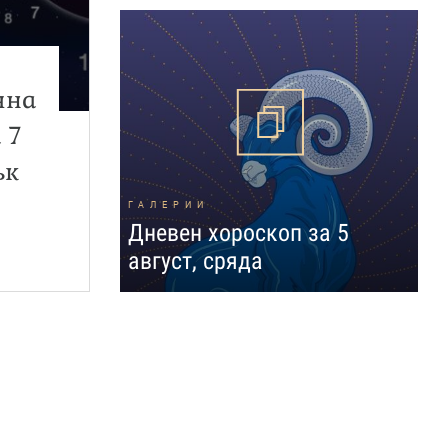
чна
 7
ък
ГАЛЕРИИ
Дневен хороскоп за 5
август, сряда