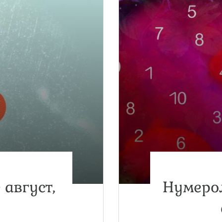
 август,
Нумерол