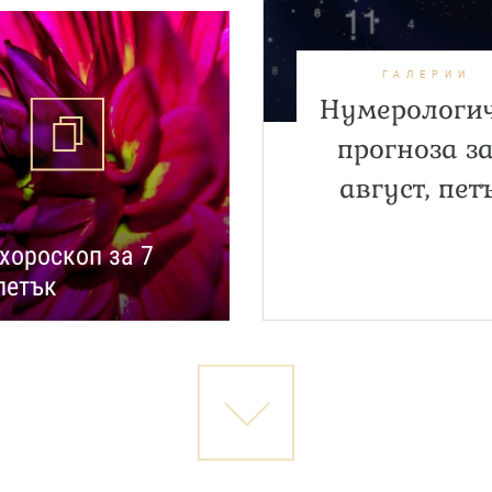
ГАЛЕРИИ
Нумерологи
прогноза за
август, пет
хороскоп за 7
 петък