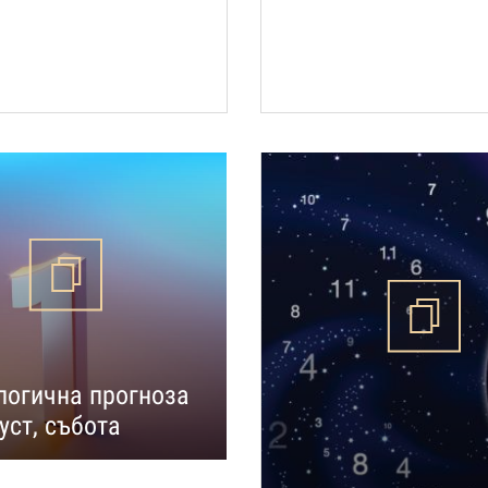
огична прогноза
уст, събота