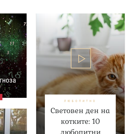
гноза
ЛЮБОПИТНО
Световен ден на
котките: 10
любопитни