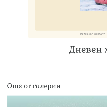
Източник:
Weheartit
Дневен х
Още от галерии