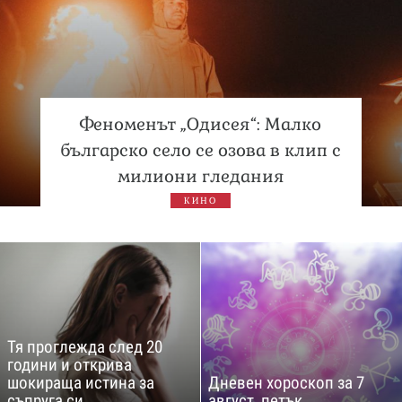
Феноменът „Одисея“: Малко
българско село се озова в клип с
милиони гледания
КИНО
Тя проглежда след 20
години и открива
шокираща истина за
Дневен хороскоп за 7
съпруга си
август, петък