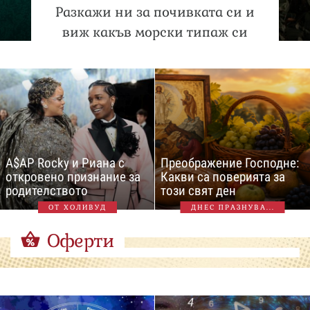
Разкажи ни за почивката си и
виж какъв морски типаж си
A$AP Rocky и Риана с
Преображение Господне:
откровено признание за
Какви са поверията за
родителството
този свят ден
ОТ ХОЛИВУД
ДНЕС ПРАЗНУВА...
Оферти