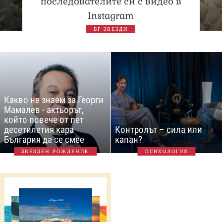
последователите си с видео в
Instagram
БГ ЗВЕЗДИ
Какво не знаем за Георги
Мамалев - актьорът,
който повече от пет
десетилетия кара
Контролът – сила или
България да се смее
капан?
ЗВЕЗДЕН РОЖДЕНИК
ПСИХОЛОГИЯ