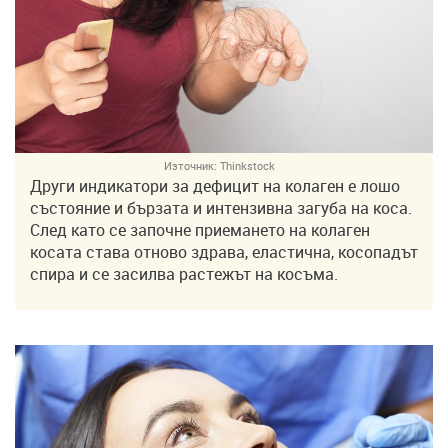
Източник:
Thinkstock
Други индикатори за дефицит на колаген е лошо
състояние и бързата и интензивна загуба на коса.
След като се започне приемането на колаген
косата става отново здрава, еластична, косопадът
спира и се засилва растежът на косъма.