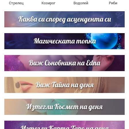
Стрелец
Козирог
Водолей
Риби
Каква си според асцендента си
Магическата топка
Виж Съновника на Edna
Виж Тайна на деня
Изтегли Късмет на деня
Изтегли Карта Таро на деня