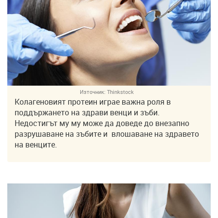
Източник:
Thinkstock
Колагеновият протеин играе важна роля в
поддържането на здрави венци и зъби.
Недостигът му му може да доведе до внезапно
разрушаване на зъбите и влошаване на здравето
на венците.