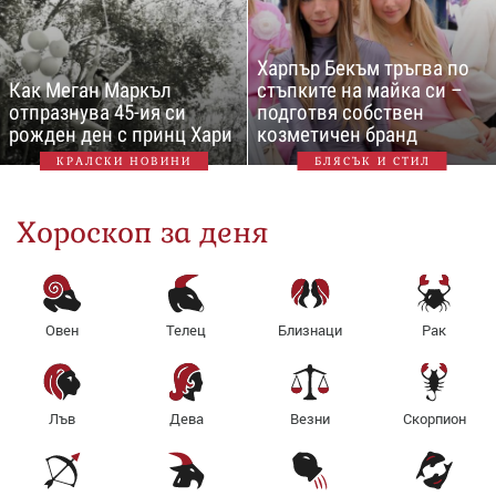
Харпър Бекъм тръгва по
Как Меган Маркъл
стъпките на майка си –
отпразнува 45-ия си
подготвя собствен
рожден ден с принц Хари
козметичен бранд
КРАЛСКИ НОВИНИ
БЛЯСЪК И СТИЛ
Хороскоп за деня
Овен
Телец
Близнаци
Рак
Лъв
Дева
Везни
Скорпион