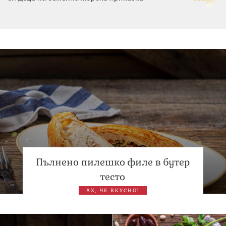
Дъщерята на Тодор Батков вдигна сватба, Стоичков и
Братя Аргирови я изненадаха с песен
Дневен хороскоп за 6 август, четвъртък
Пълнено пилешко филе в бутер
тесто
АХ, ЧЕ ВКУСНО!