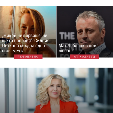
„Никой не вярваше, че
ще го направя“: Силвия
Петкова сбъдна една
Мат Лебланк с нова
своя мечта
любов?
ЛЮБОПИТНО
ОТ ХОЛИВУД