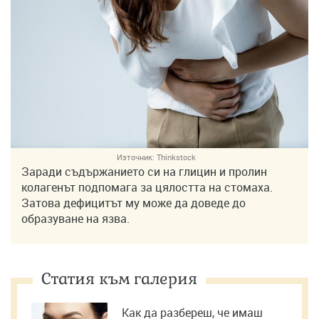
Източник:
Thinkstock
Заради съдържанието си на глицин и пролин
колагенът подпомага за цялостта на стомаха.
Затова дефицитът му може да доведе до
образуване на язва.
Статия към галерия
Как да разбереш, че имаш