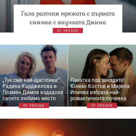
Гала разтопи мрежата с първата
снимка с внучката Джина
БГ ЗВЕЗДИ
„Тук сме най-щастливи“:
Палатка под звездите!
Радина Кърджилова и
Юлиан Костов и Мирела
Пламен Димов издадоха
Илиева избраха най-
своето любимо място
романтичната почивка
БГ ЗВЕЗДИ
БГ ЗВЕЗДИ