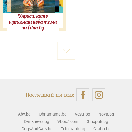
Украси, като
изтеглиш нова тема
на Edna.bg
Последвай ни във:
Abv.bg
Ohnamama.bg
Vesti.bg
Nova.bg
Dariknews.bg
Vbox7.com
Sinoptik.bg
DogsAndCats.bg
Telegraph.bg
Grabo.bg