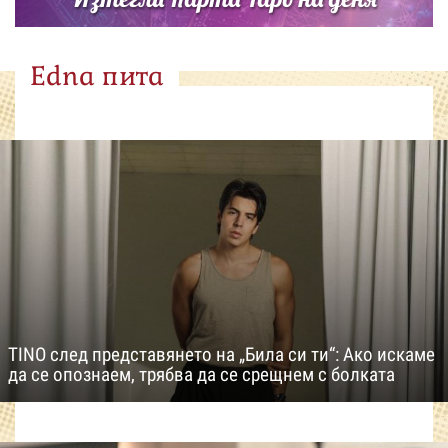
Edna пита
TINO след представянето на „Била си ти“: Ако искаме
да се опознаем, трябва да се срещнем с болката