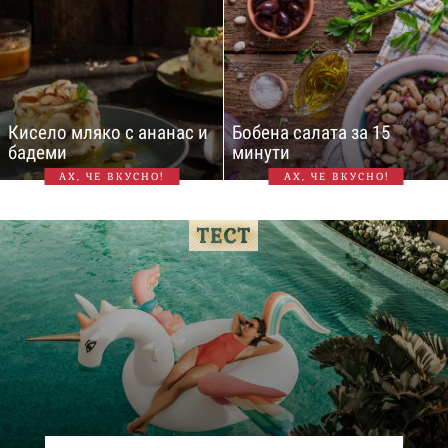
Кисело мляко с ананас и
Бобена салата за 15
бадеми
минути
АХ, ЧЕ ВКУСНО!
АХ, ЧЕ ВКУСНО!