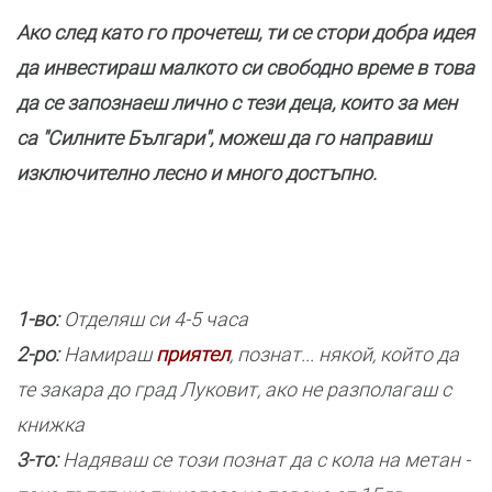
Ако след като го прочетеш, ти се стори добра идея
да инвестираш малкото си свободно време в това
да се запознаеш лично с тези деца, които за мен
са "Силните Българи", можеш да го направиш
изключително лесно и много достъпно.
1-во:
Отделяш си 4-5 часа
2-ро:
Намираш
приятел
, познат... някой, който да
те закара до град Луковит, ако не разполагаш с
книжка
3-то:
Надяваш се този познат да с кола на метан -