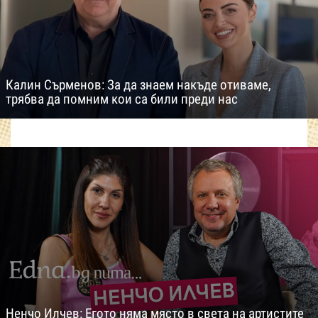
Калин Сърменов: За да знаем накъде отиваме,
трябва да помним кои са били преди нас
Ненчо Илчев: Егото няма място в света на артистите