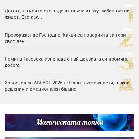
Датата, на която сте родени, влияе върху любовния ви
живот. Ето как...
Преображение Господне: Какви са поверията за този
свят ден
Ромина Тасевска изненада с най-дръзката си промяна
досега
Хороскоп за АВГУСТ 2026 г.: Нови възможности, важни
решения и емоционален баланс
Дъщерята на Гала - Мари отплава с любимия и двете
си деца на семейна морска приказка
Магическата топка
Звездна ваканция в Майорка: Дженифър Анистън,
Кортни Кокс и Джим Къртис заедно на яхта