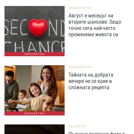
ЛЮБОПИТНО
Август е месецът на
вторите шансове: Защо
точно сега най-често
променяме живота си
ЛЮБОПИТНО
ЛЮБОПИТНО
Тайната на добрата
вечеря не се крие в
сложната рецепта
ЛЮБОПИТНО
РЕЦЕПТИ
Пълнено пилешко филе в