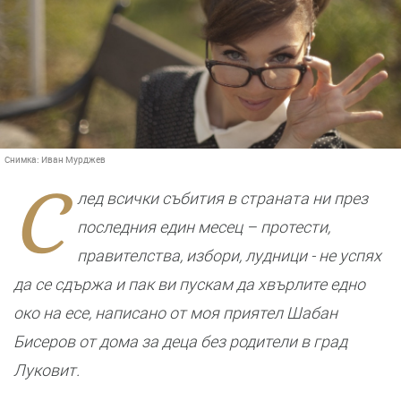
Снимка:
Иван Мурджев
С
лед всички събития в страната ни през
последния един месец – протести,
правителства, избори, лудници - не успях
да се сдържа и пак ви пускам да хвърлите едно
око на есе, написано от моя приятел Шабан
Бисеров от дома за деца без родители в град
Луковит.