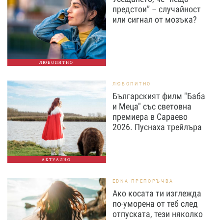
предстои” – случайност
или сигнал от мозъка?
ЛЮБОПИТНО
ЛЮБОПИТНО
Българският филм "Баба
и Меца" със световна
премиера в Сараево
2026. Пуснаха трейлъра
АКТУАЛНО
EDNA ПРЕПОРЪЧВА
Ако косата ти изглежда
по-уморена от теб след
отпуската, тези няколко