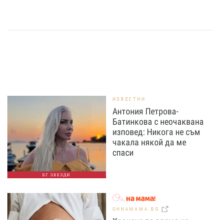
ИЗВЕСТНИ
Антония Петрова-
Батинкова с неочаквана
изповед: Никога не съм
чакала някой да ме
спаси
БГ ЗВЕЗДИ
OHNAMAMA.BG