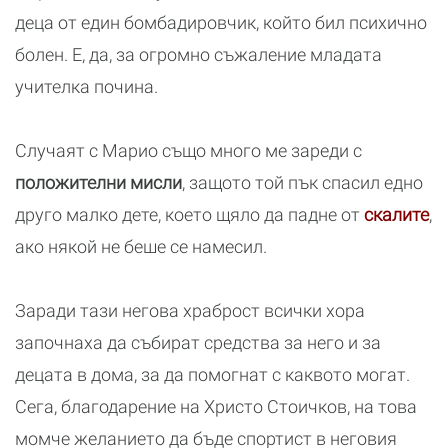
деца от един бомбадировчик, който бил психично
болен. Е, да, за огромно съжаление младата
учителка почина.
Случаят с Марио също много ме зареди с
положителни мисли
, защото той пък спасил едно
друго малко дете, което щяло да падне от
скалите
,
ако някой не беше се намесил.
Заради тази негова храброст всички хора
започнаха да събират средства за него и за
децата в дома, за да помогнат с каквото могат.
Сега, благодарение на Христо Стоичков, на това
момче желанието да бъде спортист в неговия