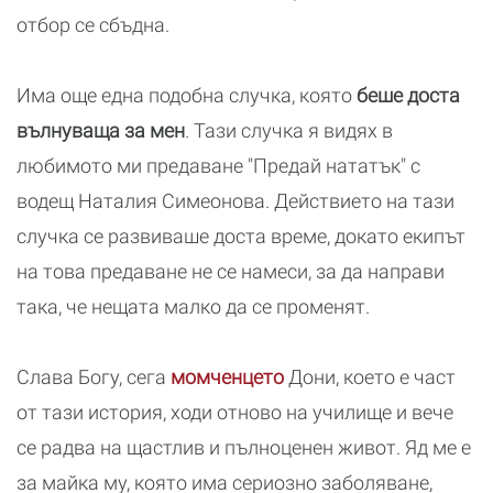
отбор се сбъдна.
Има още една подобна случка, която
беше доста
вълнуваща за мен
. Тази случка я видях в
любимото ми предаване "Предай нататък" с
водещ Наталия Симеонова. Действието на тази
случка се развиваше доста време, докато екипът
на това предаване не се намеси, за да направи
така, че нещата малко да се променят.
Слава Богу, сега
момченцето
Дони, което е част
от тази история, ходи отново на училище и вече
се радва на щастлив и пълноценен живот. Яд ме е
за майка му, която има сериозно заболяване,