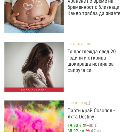
Хранене по време на
бременност с близнаци:
Какво трябва да знаете
ЛЮБОПИТНО
Тя проглежда след 20
години и открива
шокираща истина за
съпруга си
EDNA ИСТОРИЯ
GRABO.BG
Парти край Созопол -
Яхта Destiny
19.90 €
30.00 €
38.92 лв
58.67 лв