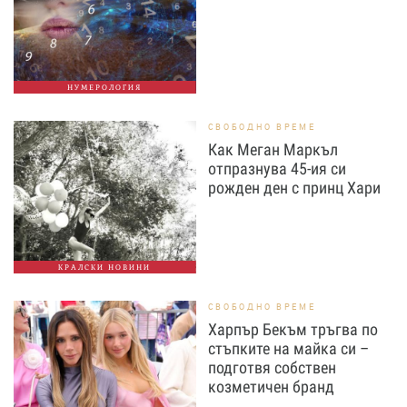
НУМЕРОЛОГИЯ
СВОБОДНО ВРЕМЕ
Как Меган Маркъл
отпразнува 45-ия си
рожден ден с принц Хари
КРАЛСКИ НОВИНИ
СВОБОДНО ВРЕМЕ
Харпър Бекъм тръгва по
стъпките на майка си –
подготвя собствен
козметичен бранд