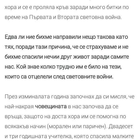
хора и се е проляла кръв заради много битки по
време на Първата и Втората световна война.
Едва ли ние бихме направили нещо такова като
тях, поради тази причина, че се страхуваме и не
бихме спасили нечии друг живот заради самите
нас. Кой знае колко трудно им е било на тези,
които са отцелели след световните войни.
През изминалата година започнах да си мисля, че
най-накрая
човещината
в нас започва да се
връща, защото на доста хора им се помогна по
всякакъв начин (морален или паричен). Двадесет
и три годишната учителка, която спасила малките