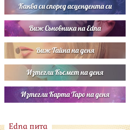
Каква си според асцендента си
Виж Съновника на Edna
Виж Тайна на деня
Изтегли Късмет на деня
Изтегли Карта Таро на деня
Edna пита