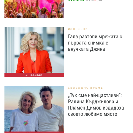
ИЗВЕСТНИ
Гала разтопи мрежата с
първата снимка с
внучката Джина
БГ ЗВЕЗДИ
СВОБОДНО ВРЕМЕ
„Тук сме най-щастливи“:
Радина Кърджилова и
Пламен Димов издадоха
своето любимо място