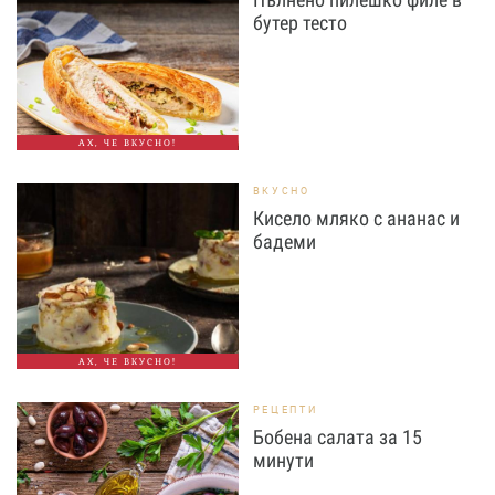
бутер тесто
АХ, ЧЕ ВКУСНО!
ВКУСНО
Кисело мляко с ананас и
бадеми
АХ, ЧЕ ВКУСНО!
РЕЦЕПТИ
Бобена салата за 15
минути