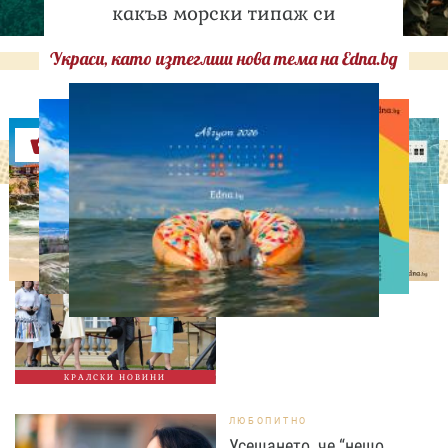
какъв морски типаж си
Украси, като изтеглиш нова тема на Edna.bg
Оферти
СВОБОДНО ВРЕМЕ
Ново бебе в кралското
семейство
КРАЛСКИ НОВИНИ
ЛЮБОПИТНО
Усещането, че “нещо