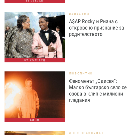
БГ ЗВЕЗДИ
ИЗВЕСТНИ
A$AP Rocky и Риана с
откровено признание за
родителството
ОТ ХОЛИВУД
ЛЮБОПИТНО
Феноменът „Одисея“:
Малко българско село се
озова в клип с милиони
гледания
КИНО
ДНЕС ПРАЗНУВАТ