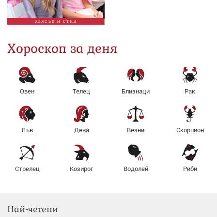
БЛЯСЪК И СТИЛ
Хороскоп за деня
Овен
Телец
Близнаци
Рак
Лъв
Дева
Везни
Скорпион
Стрелец
Козирог
Водолей
Риби
Най-четени