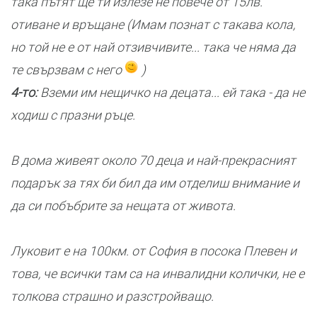
така пътят ще ти излезе не повече от 15лв.
отиване и връщане (Имам познат с такава кола,
но той не е от най отзивчивите... така че няма да
те свързвам с него
)
4-то:
Вземи им нещичко на децата... ей така - да не
ходиш с празни ръце.
В дома живеят около 70 деца и най-прекрасният
подарък за тях би бил да им отделиш внимание и
да си побъбрите за нещата от живота.
Луковит е на 100км. от София в посока Плевен и
това, че всички там са на инвалидни колички, не е
толкова страшно и разстройващо.