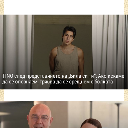
TINO след представянето на „Била си ти“: Ако искаме
да се опознаем, трябва да се срещнем с болката