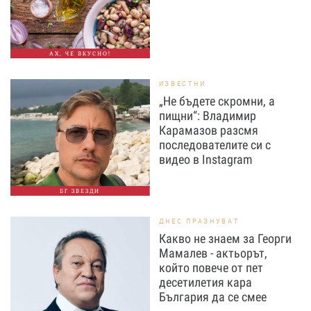
АХ, ЧЕ ВКУСНО!
ИЗВЕСТНИ
„Не бъдете скромни, а
пищни“: Владимир
Карамазов разсмя
последователите си с
видео в Instagram
БГ ЗВЕЗДИ
ДНЕС ПРАЗНУВАТ
Какво не знаем за Георги
Мамалев - актьорът,
който повече от пет
десетилетия кара
България да се смее