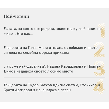
Най-четени
Датата, на която сте родени, влияе върху любовния ви
живот. Ето как...
Дъщерята на Гала - Мари отплава с любимия и двете
си деца на семейна морска приказка
„Тук сме най-щастливи“: Радина Кърджилова и Пламен
Димов издадоха своето любимо място
Дъщерята на Тодор Батков вдигна сватба, Стоичков и
Братя Аргирови я изненадаха с песен
Дневен хороскоп за 6 август, четвъртък