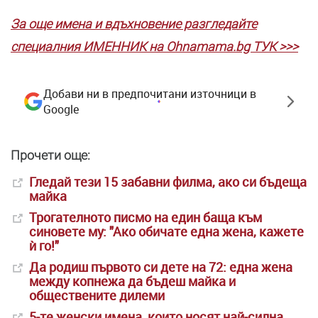
За още имена и вдъхновение разгледайте
специалния ИМЕННИК на Ohnamama.bg ТУК >>>
Добави ни в предпочитани източници в
Google
Прочети още:
Гледай тези 15 забавни филма, ако си бъдеща
майка
Трогателното писмо на един баща към
синовете му: "Ако обичате една жена, кажете
ѝ го!"
Да родиш първото си дете на 72: една жена
между копнежа да бъдеш майка и
обществените дилеми
5-те женски имена, които носят най-силна