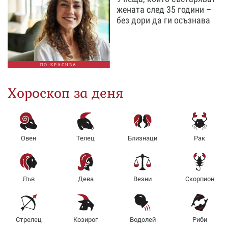
жената след 35 години –
без дори да ги осъзнава
ПО-КРАСИВА
Хороскоп за деня
Овен
Телец
Близнаци
Рак
Лъв
Дева
Везни
Скорпион
Стрелец
Козирог
Водолей
Риби