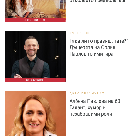
ЛЮБОПИТНО
ИЗВЕСТНИ
Така ли го правиш, тате?“
Дъщерята на Орлин
Павлов го имитира
БГ ЗВЕЗДИ
ДНЕС ПРАЗНУВАТ
Албена Павлова на 60:
Талант, хумор и
незабравими роли