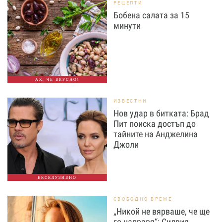
РЕЦЕПТИ
Бобена салата за 15
минути
АХ, ЧЕ ВКУСНО!
ИЗВЕСТНИ
Нов удар в битката: Брад
Пит поиска достъп до
тайните на Анджелина
Джоли
ЕКСКЛУЗИВНО
СВОБОДНО ВРЕМЕ
„Никой не вярваше, че ще
го направя“: Силвия