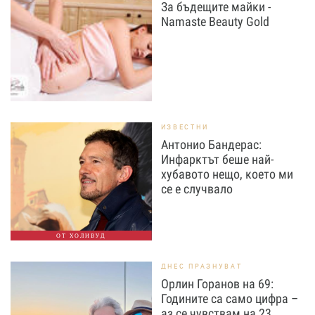
За бъдещите майки -
Namaste Beauty Gold
ИЗВЕСТНИ
Антонио Бандерас:
Инфарктът беше най-
хубавото нещо, което ми
се е случвало
ОТ ХОЛИВУД
ДНЕС ПРАЗНУВАТ
Орлин Горанов на 69:
Годините са само цифра –
аз се чувствам на 23