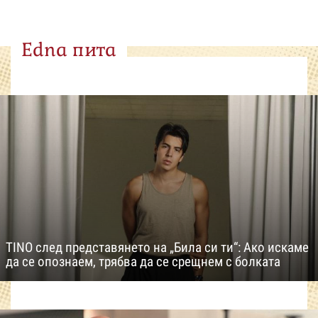
Edna пита
TINO след представянето на „Била си ти“: Ако искаме
да се опознаем, трябва да се срещнем с болката