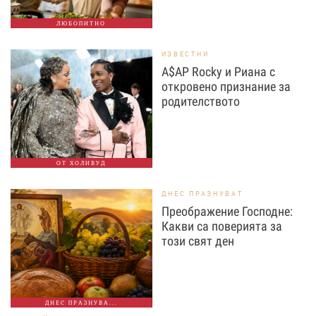
ЛЮБОПИТНО
ИЗВЕСТНИ
A$AP Rocky и Риана с
откровено признание за
родителството
ОТ ХОЛИВУД
ДНЕС ПРАЗНУВАТ
Преображение Господне:
Какви са поверията за
този свят ден
ДНЕС ПРАЗНУВА...