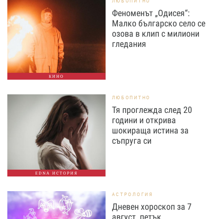
ЛЮБОПИТНО
Феноменът „Одисея“:
Малко българско село се
озова в клип с милиони
гледания
КИНО
ЛЮБОПИТНО
Тя проглежда след 20
години и открива
шокираща истина за
съпруга си
EDNA ИСТОРИЯ
АСТРОЛОГИЯ
Дневен хороскоп за 7
август, петък