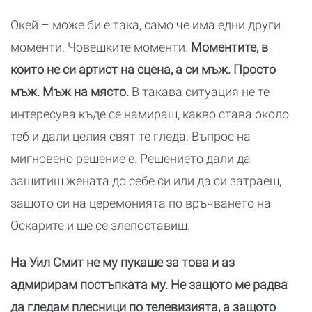
Окей – може би е така, само че има едни други
моменти. Човешките моменти.
Моментите, в
които не си артист на сцена, а си мъж. Просто
мъж. Мъж на място.
В такава ситуация не те
интересува къде се намираш, какво става около
теб и дали целия свят те гледа. Въпрос на
мигновено решение е. Решението дали да
защитиш жената до себе си или да си затраеш,
защото си на церемонията по връчването на
Оскарите и ще се злепоставиш.
На Уил Смит не му пукаше за това и аз
адмирирам постъпката му. Не защото ме радва
да гледам плесници по телевизията, а защото