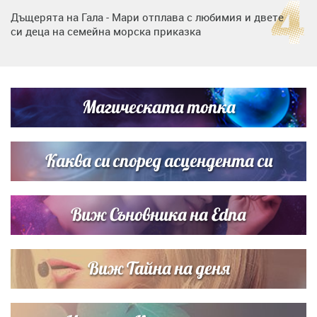
Дъщерята на Гала - Мари отплава с любимия и двете
си деца на семейна морска приказка
Дъщерята на Тодор Батков вдигна сватба, Стоичков и
Братя Аргирови я изненадаха с песен
Магическата топка
Дневен хороскоп за 6 август, четвъртък
Каква си според асцендента си
Виж Съновника на Edna
Виж Тайна на деня