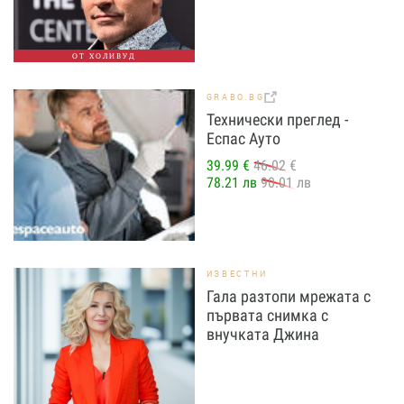
ОТ ХОЛИВУД
GRABO.BG
Технически преглед -
Еспас Ауто
39.99 €
46.02 €
78.21 лв
90.01 лв
ИЗВЕСТНИ
Гала разтопи мрежата с
първата снимка с
внучката Джина