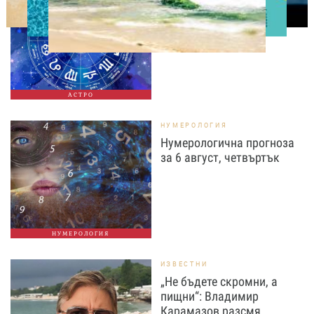
Дневен хороскоп за 6
август, четвъртък
АСТРО
НУМЕРОЛОГИЯ
Нумерологична прогноза
за 6 август, четвъртък
НУМЕРОЛОГИЯ
ИЗВЕСТНИ
„Не бъдете скромни, а
пищни“: Владимир
Карамазов разсмя