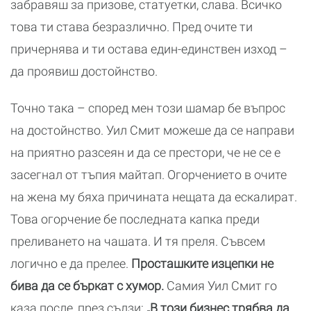
забравяш за призове, статуетки, слава. Всичко
това ти става безразлично. Пред очите ти
причернява и ти остава един-единствен изход –
да проявиш достойнство.
Точно така – според мен този шамар бе въпрос
на достойнство. Уил Смит можеше да се направи
на приятно разсеян и да се престори, че не се е
засегнал от тъпия майтап. Огорчението в очите
на жена му бяха причината нещата да ескалират.
Това огорчение бе последната капка преди
преливането на чашата. И тя преля. Съвсем
логично е да прелее.
Просташките изцепки не
бива да се бъркат с хумор.
Самия Уил Смит го
каза после, през сълзи:
„В този бизнес трябва да