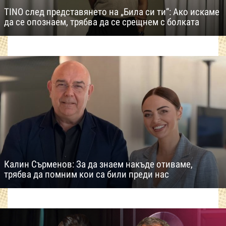
TINO след представянето на „Била си ти“: Ако искаме
да се опознаем, трябва да се срещнем с болката
Калин Сърменов: За да знаем накъде отиваме,
трябва да помним кои са били преди нас