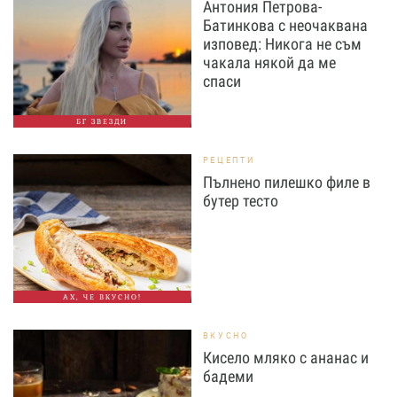
Антония Петрова-
Батинкова с неочаквана
изповед: Никога не съм
чакала някой да ме
спаси
БГ ЗВЕЗДИ
РЕЦЕПТИ
Пълнено пилешко филе в
бутер тесто
АХ, ЧЕ ВКУСНО!
ВКУСНО
Кисело мляко с ананас и
бадеми