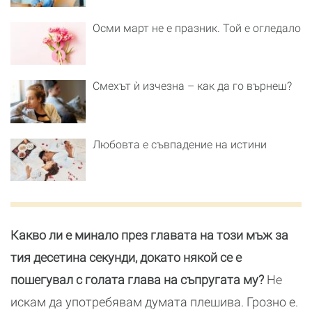
Осми март не е празник. Той е огледало
Смехът ѝ изчезна – как да го върнеш?
Любовта е съвпадение на истини
Какво ли е минало през главата на този мъж за
тия десетина секунди, докато някой се е
пошегувал с голата глава на съпругата му?
Не
искам да употребявам думата плешива. Грозно е.