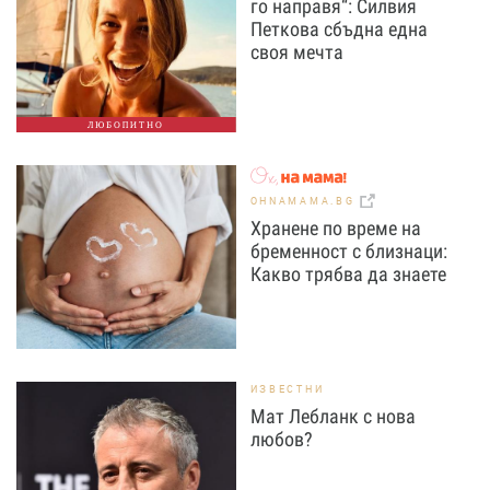
го направя“: Силвия
Петкова сбъдна една
своя мечта
ЛЮБОПИТНО
OHNAMAMA.BG
Хранене по време на
бременност с близнаци:
Какво трябва да знаете
ИЗВЕСТНИ
Мат Лебланк с нова
любов?