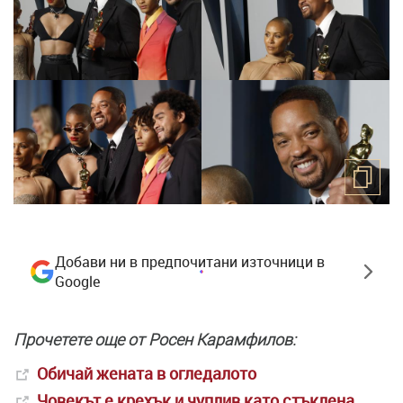
Добави ни в предпочитани източници в
Google
Прочетете още от Росен Карамфилов:
Обичай жената в огледалото
Човекът е крехък и чуплив като стъклена