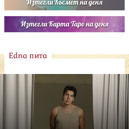
Изтегли Късмет на деня
Изтегли Карта Таро на деня
Edna пита