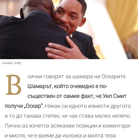
Снимка:
Getty
В
сички говорят за шамара на Оскарите.
Шамарът, който очевидно е по-
съществен от самия факт, че Уил Смит
получи „Оскар“.
Някак си едното измести другото
и то до такава степен, че чак става малко нелепо.
Лично аз изчетох всякакви позиции и коментари
и мисля, че е време да изложа и моята теза