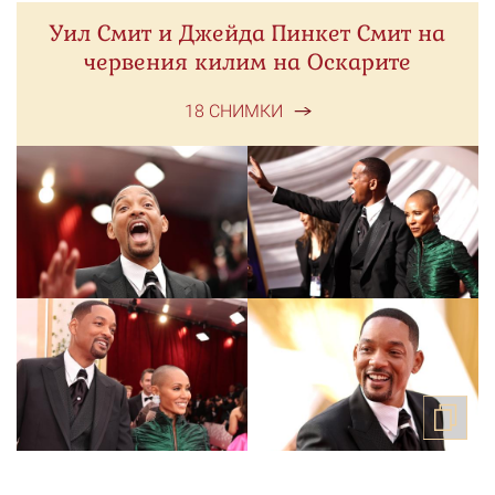
Уил Смит и Джейда Пинкет Смит на
червения килим на Оскарите
18 СНИМКИ