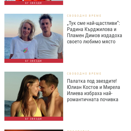
БГ ЗВЕЗДИ
СВОБОДНО ВРЕМЕ
„Тук сме най-щастливи“:
Радина Кърджилова и
Пламен Димов издадоха
своето любимо място
БГ ЗВЕЗДИ
СВОБОДНО ВРЕМЕ
Палатка под звездите!
Юлиан Костов и Мирела
Илиева избраха най-
романтичната почивка
БГ ЗВЕЗДИ