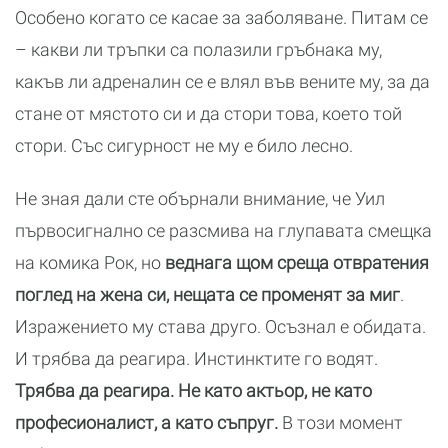
Особено когато се касае за заболяване. Питам се
– какви ли тръпки са полазили гръбнака му,
какъв ли адреналин се е влял във вените му, за да
стане от мястото си и да стори това, което той
стори. Със сигурност не му е било лесно.
Не зная дали сте обърнали внимание, че Уил
първосигнално се разсмива на глупавата смещка
на комика Рок, но
веднага щом среща отвратения
поглед на жена си, нещата се променят за миг
.
Изражението му става друго. Осъзнал е обидата.
И трябва да реагира. Инстинктите го водят.
Трябва да реагира. Не като актьор, не като
професионалист, а като съпруг.
В този момент