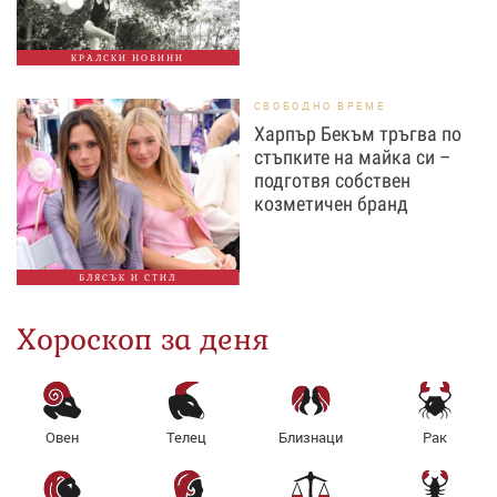
КРАЛСКИ НОВИНИ
СВОБОДНО ВРЕМЕ
Харпър Бекъм тръгва по
стъпките на майка си –
подготвя собствен
козметичен бранд
БЛЯСЪК И СТИЛ
Хороскоп за деня
Овен
Телец
Близнаци
Рак