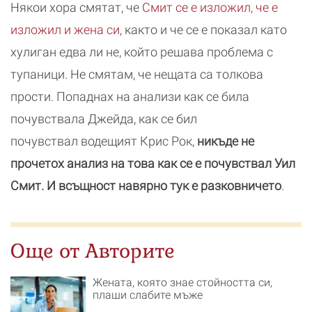
Някои хора смятат, че
Смит се е изложил, че е
изложил и жена си
, както и че се е показал като
хулиган едва ли не, който решава проблема с
тупаници. Не смятам, че нещата са толкова
прости. Попаднах на анализи как се била
почувствала Джейда, как се бил
почувствал водещият Крис Рок,
никъде не
прочетох анализ на това как се е почувствал Уил
Смит. И всъщност навярно тук е разковничето
.
Още от Авторите
Жената, която знае стойността си,
плаши слабите мъже