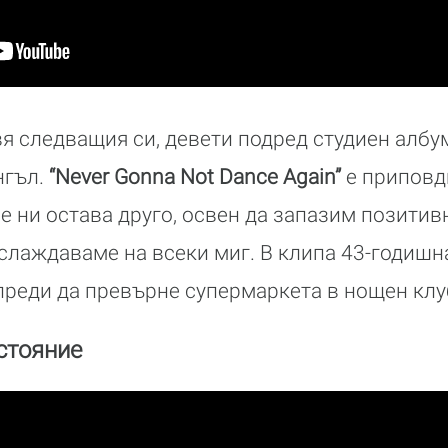
я следващия си, девети подред студиен албу
нгъл.
“Never Gonna Not Dance Again”
е приповд
е ни остава друго, освен да запазим позитивн
слаждаваме на всеки миг. В клипа 43-годишн
преди да превърне супермаркета в нощен клу
стояние