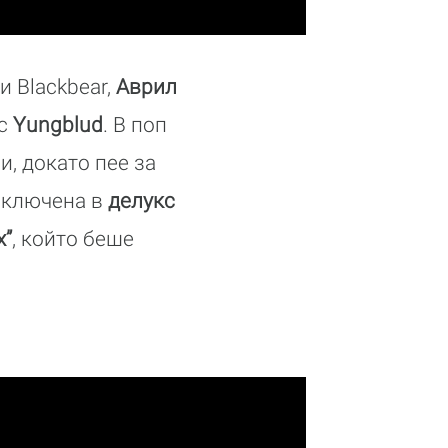
и Blackbear,
Аврил
 с
Yungblud
. В поп
и, докато пее за
 включена в
делукс
x”
, който беше