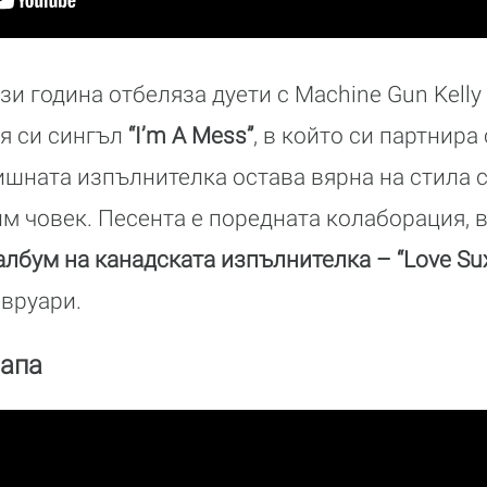
зи година отбеляза дуети с Machine Gun Kelly 
я си сингъл
“I’m A Mess”
, в който си партнира
ишната изпълнителка остава вярна на стила с
м човек. Песента е поредната колаборация,
албум на канадската изпълнителка – “Love Su
евруари.
рапа