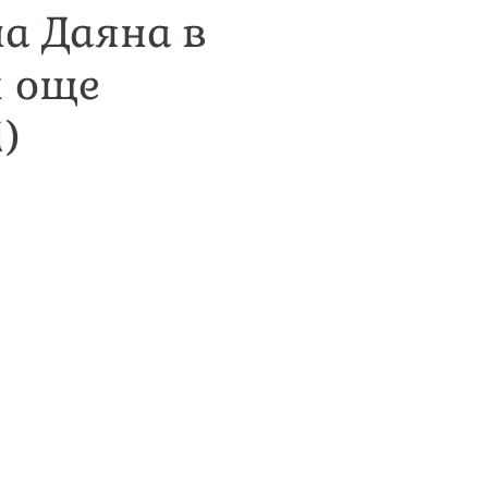
а Даяна в
и още
)