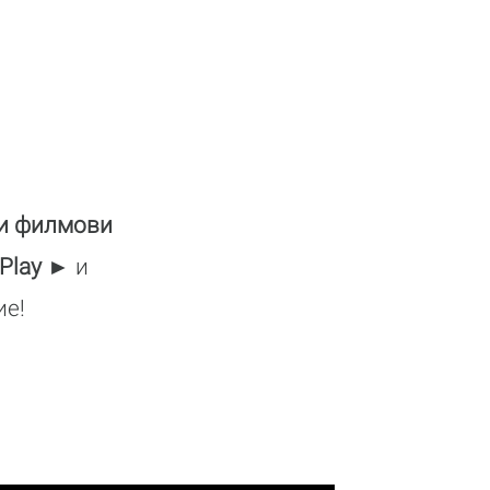
 и филмови
 Play
► и
ие!