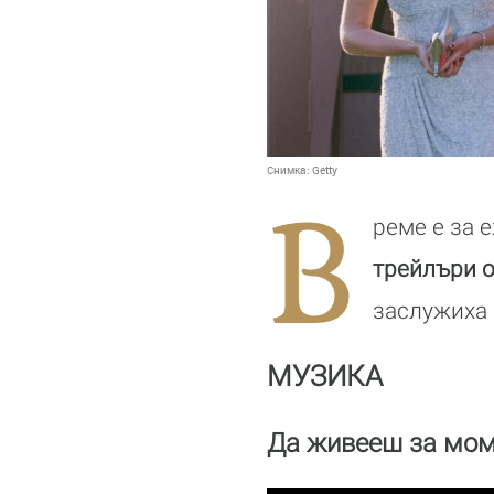
Снимка:
Getty
В
реме е за 
трейлъри о
заслужиха
МУЗИКА
Да живееш за мо