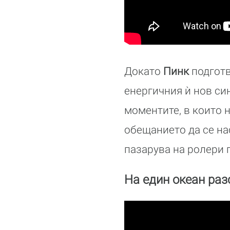
Докато
Пинк
подготв
енергичния ѝ нов си
моментите, в които н
обещанието да се на
пазарува на ролери 
На един океан раз