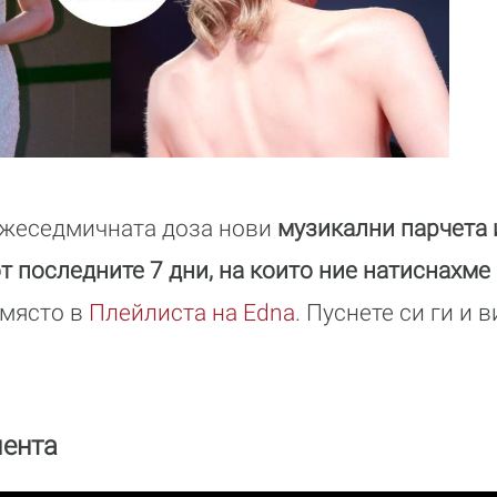
ежеседмичната доза нови
музикални парчета
т последните 7 дни, на които ние натиснахме
 място в
Плейлистa на Edna
. Пуснете си ги и в
мента