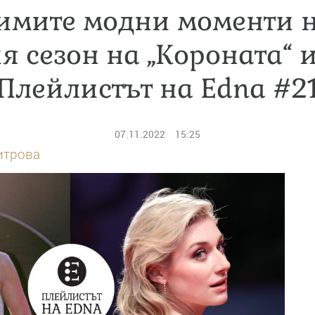
имите модни моменти н
я сезон на „Короната“ 
(Плейлистът на Edna #21
07.11.2022
15:25
итрова