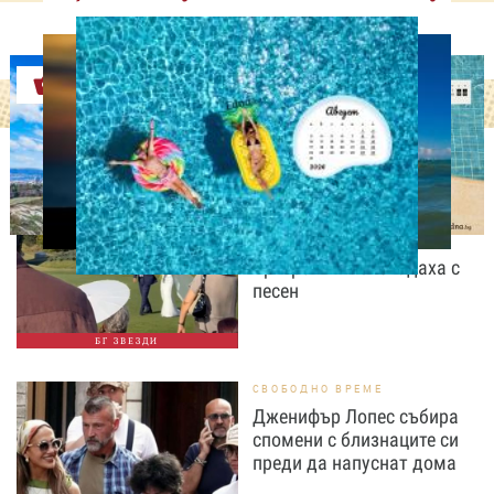
Оферти
СВОБОДНО ВРЕМЕ
Дъщерята на Тодор
Батков вдигна сватба,
Стоичков и Братя
Аргирови я изненадаха с
песен
БГ ЗВЕЗДИ
СВОБОДНО ВРЕМЕ
Дженифър Лопес събира
спомени с близнаците си
преди да напуснат дома