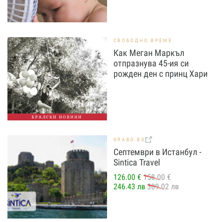
СВОБОДНО ВРЕМЕ
Как Меган Маркъл
отпразнува 45-ия си
рожден ден с принц Хари
КРАЛСКИ НОВИНИ
GRABO.BG
Септември в Истанбул -
Sintica Travel
126.00 €
158.00 €
246.43 лв
309.02 лв