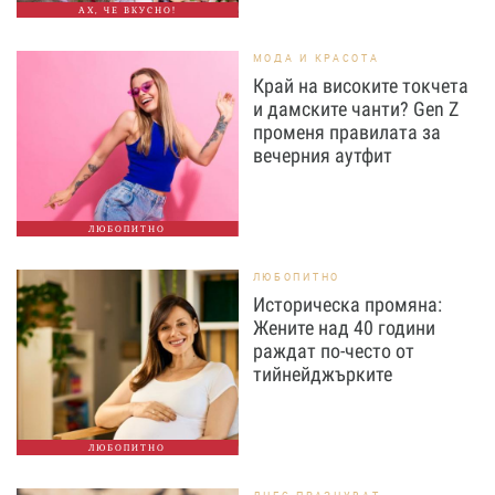
АХ, ЧЕ ВКУСНО!
МОДА И КРАСОТА
Край на високите токчета
и дамските чанти? Gen Z
променя правилата за
вечерния аутфит
ЛЮБОПИТНО
ЛЮБОПИТНО
Историческа промяна:
Жените над 40 години
раждат по-често от
тийнейджърките
ЛЮБОПИТНО