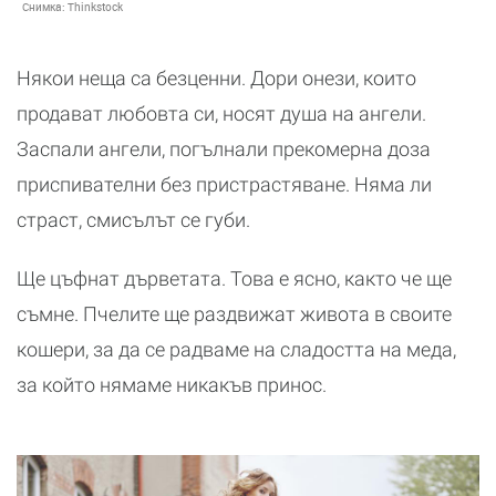
Снимка:
Thinkstock
Някои неща са безценни. Дори онези, които
продават любовта си, носят душа на ангели.
Заспали ангели, погълнали прекомерна доза
приспивателни без пристрастяване. Няма ли
страст, смисълът се губи.
Ще цъфнат дърветата. Това е ясно, както че ще
съмне. Пчелите ще раздвижат живота в своите
кошери, за да се радваме на сладостта на меда,
за който нямаме никакъв принос.