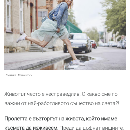
Снимка:
Thinkstock
Животът често е несправедлив. С какво сме по-
важни от най-работливото същество на света?!
Пролетта е възторгът на живота, който имаме
късмета да изживеем.
Преди да цъфнат вишните,