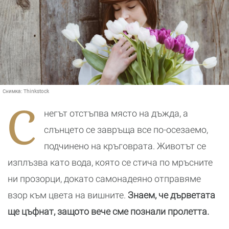
Снимка:
Thinkstock
С
негът отстъпва място на дъжда, а
слънцето се завръща все по-осезаемо,
подчинено на кръговрата. Животът се
изплъзва като вода, която се стича по мръсните
ни прозорци, докато самонадеяно отправяме
взор към цвета на вишните.
Знаем, че дърветата
ще цъфнат, защото вече сме познали пролетта.