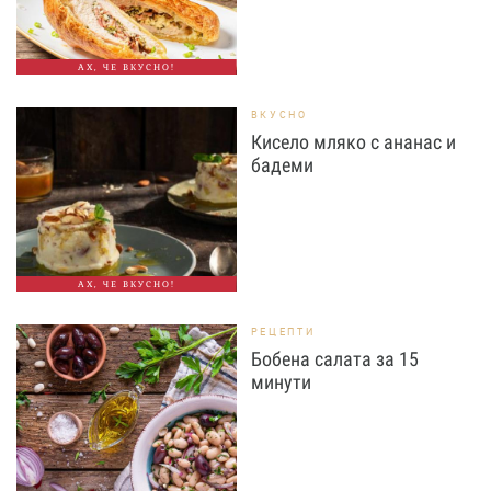
АХ, ЧЕ ВКУСНО!
ВКУСНО
Кисело мляко с ананас и
бадеми
АХ, ЧЕ ВКУСНО!
РЕЦЕПТИ
Бобена салата за 15
минути