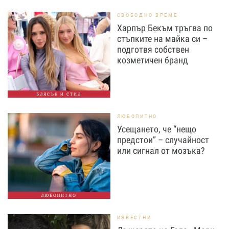
СВОБОДНО ВРЕМЕ
Харпър Бекъм тръгва по
стъпките на майка си –
подготвя собствен
козметичен бранд
БЛЯСЪК И СТИЛ
ЛЮБОПИТНО
Усещането, че “нещо
предстои” – случайност
или сигнал от мозъка?
ЛЮБОПИТНО
ИЗВЕСТНИ