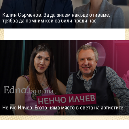
Калин Сърменов: За да знаем накъде отиваме,
трябва да помним кои са били преди нас
Ненчо Илчев: Егото няма място в света на артистите