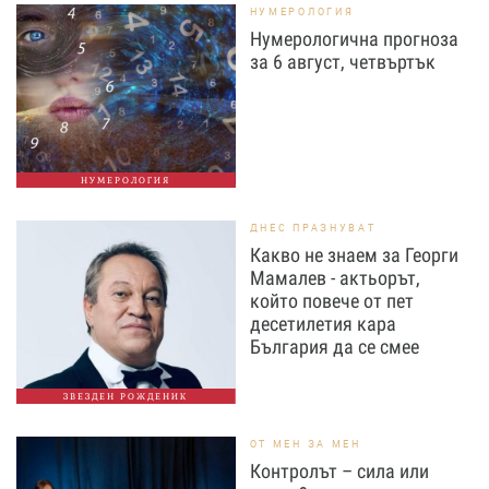
НУМЕРОЛОГИЯ
Нумерологична прогноза
за 6 август, четвъртък
НУМЕРОЛОГИЯ
ДНЕС ПРАЗНУВАТ
Какво не знаем за Георги
Мамалев - актьорът,
който повече от пет
десетилетия кара
България да се смее
ЗВЕЗДЕН РОЖДЕНИК
ОТ МЕН ЗА МЕН
Контролът – сила или