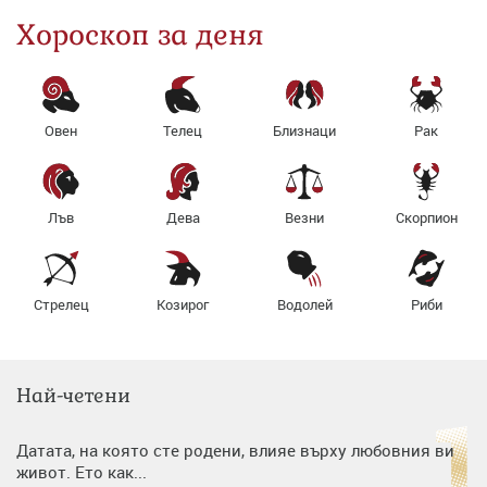
Хороскоп за деня
Овен
Телец
Близнаци
Рак
Лъв
Дева
Везни
Скорпион
Стрелец
Козирог
Водолей
Риби
Най-четени
Датата, на която сте родени, влияе върху любовния ви
живот. Ето как...