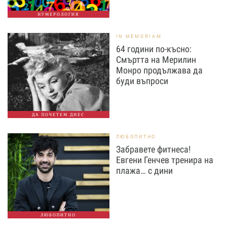
НУМЕРОЛОГИЯ
IN MEMORIAM
64 години по-късно:
Смъртта на Мерилин
Монро продължава да
буди въпроси
ДА ПОЧЕТЕМ ДНЕС
ЛЮБОПИТНО
Забравете фитнеса!
Евгени Генчев тренира на
плажа… с дини
ЛЮБОПИТНО