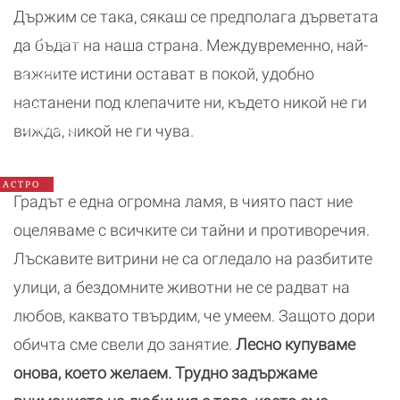
Държим се така, сякаш се предполага дърветата
Годишен
да бъдат на наша страна. Междувременно, най-
хороскоп
2026:
важните истини остават в покой, удобно
Какво
настанени под клепачите ни, където никой не ги
да
очаква
вижда, никой не ги чува.
всяка
зодия
АСТРО
Градът е една огромна ламя, в чиято паст ние
оцеляваме с всичките си тайни и противоречия.
Лъскавите витрини не са огледало на разбитите
улици, а бездомните животни не се радват на
любов, каквато твърдим, че умеем. Защото дори
обичта сме свели до занятие.
Лесно купуваме
онова, което желаем. Трудно задържаме