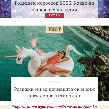
Годишен хороскоп 2026: Какво да
очаква всяка зодия
АСТРО
ТЕСТОВЕ
Разкажи ни за почивката си и виж
какъв морски типаж си
Украси, като изтеглиш нова тема на Edna.bg