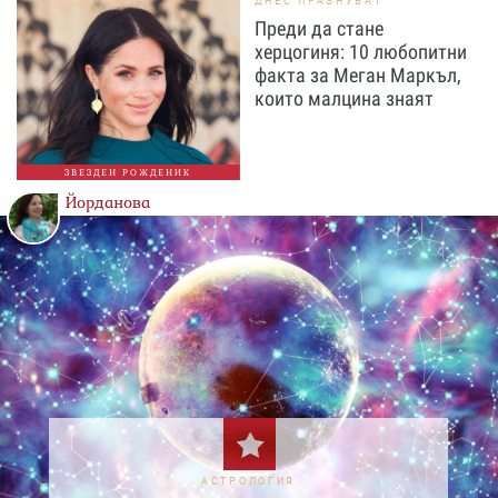
ДНЕС ПРАЗНУВАТ
Преди да стане
херцогиня: 10 любопитни
факта за Меган Маркъл,
които малцина знаят
ЗВЕЗДЕН РОЖДЕНИК
Йорданова
АСТРОЛОГИЯ