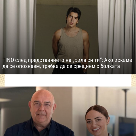
TINO след представянето на „Била си ти“: Ако искаме
да се опознаем, трябва да се срещнем с болката