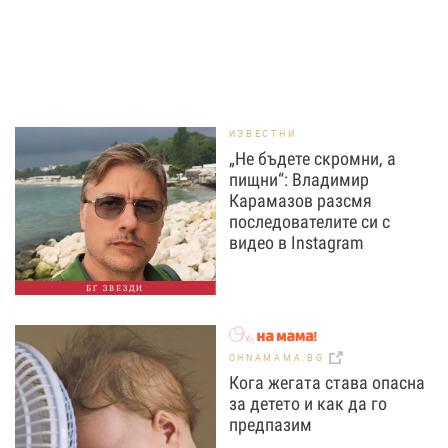
ИЗВЕСТНИ
„Не бъдете скромни, а
пищни“: Владимир
Карамазов разсмя
последователите си с
видео в Instagram
БГ ЗВЕЗДИ
OHNAMAMA.BG
Кога жегата става опасна
за детето и как да го
предпазим