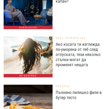
капан?
ПСИХОЛОГИЯ
EDNA ПРЕПОРЪЧВА
Ако косата ти изглежда
по-уморена от теб след
отпуската, тези няколко
стъпки могат да
променят нещата
ПО-КРАСИВА
РЕЦЕПТИ
Пълнено пилешко филе в
бутер тесто