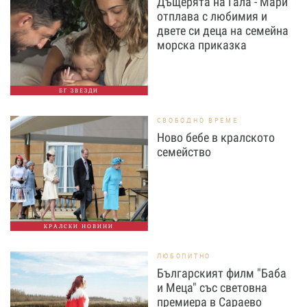
Дъщерята на Гала - Мари
отплава с любимия и
двете си деца на семейна
морска приказка
БГ ЗВЕЗДИ
СВОБОДНО ВРЕМЕ
Ново бебе в кралското
семейство
КРАЛСКИ НОВИНИ
ЛЮБОПИТНО
Българският филм "Баба
и Меца" със световна
премиера в Сараево