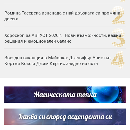
Ромина Тасевска изненада с най-дръзката си промяна
досега
Хороскоп за АВГУСТ 2026 г.: Нови възможности, важни
решения и емоционален баланс
Звездна ваканция в Майорка: Дженифър Анистън,
Кортни Кокс и Джим Къртис заедно на яхта
Дъщерята на Тодор Батков вдигна сватба, Стоичков и
Братя Аргирови я изненадаха с песен
Магическата топка
Списъкът е ясен: Джей Ло и Риана във ВИП гостите на
сватбата на Роналдо
Каква си според асцендента си