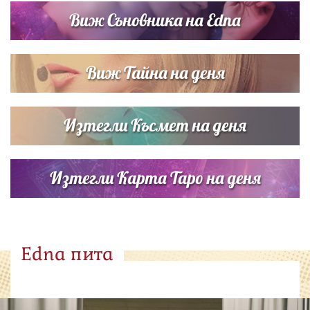
Виж Съновника на Edna
Виж Тайна на деня
Изтегли Късмет на деня
Изтегли Карта Таро на деня
Edna пита