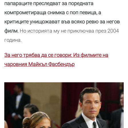
папараците преследват за поредната
компрометираща снимка с поп певица, а
критиците унищожават във всяко ревю за негов
филм.
Но историята му не приключва през 2004
година.
За него трябва да се говори: Из филмите на
чаровния Майкъл Фасбендър