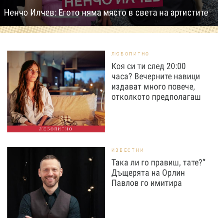
Ненчо Илчев: Егото няма място в света на артистите
ЛЮБОПИТНО
Коя си ти след 20:00
часа? Вечерните навици
издават много повече,
отколкото предполагаш
ЛЮБОПИТНО
ИЗВЕСТНИ
Така ли го правиш, тате?“
Дъщерята на Орлин
Павлов го имитира