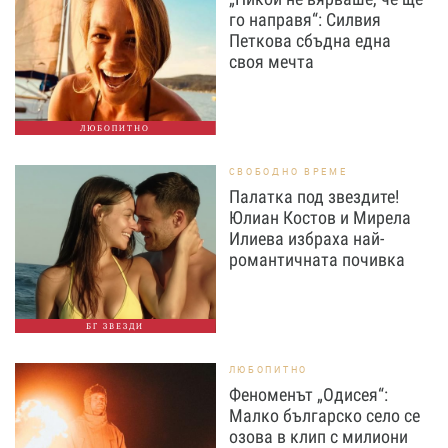
го направя“: Силвия
Петкова сбъдна една
своя мечта
ЛЮБОПИТНО
СВОБОДНО ВРЕМЕ
Палатка под звездите!
Юлиан Костов и Мирела
Илиева избраха най-
романтичната почивка
БГ ЗВЕЗДИ
ЛЮБОПИТНО
Феноменът „Одисея“:
Малко българско село се
озова в клип с милиони