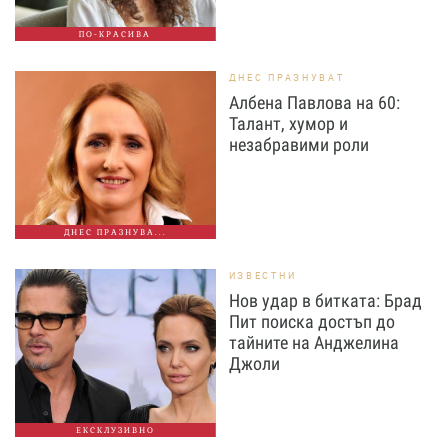
ПО-КРАСИВА
ДНЕС ПРАЗНУВАТ
Албена Павлова на 60:
Талант, хумор и
незабравими роли
ДНЕС ПРАЗНУВА...
ИЗВЕСТНИ
Нов удар в битката: Брад
Пит поиска достъп до
тайните на Анджелина
Джоли
ЕКСКЛУЗИВНО