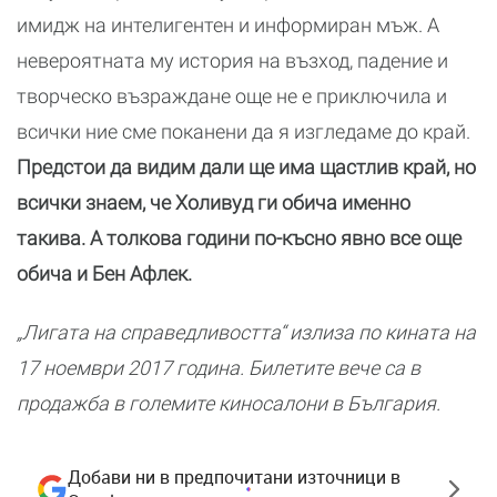
имидж на интелигентен и информиран мъж. А
невероятната му история на възход, падение и
творческо възраждане още не е приключила и
всички ние сме поканени да я изгледаме до край.
Предстои да видим дали ще има щастлив край, но
всички знаем, че Холивуд ги обича именно
такива. А толкова години по-късно явно все още
обича и Бен Афлек.
„Лигата на справедливостта“ излиза по кината на
17 ноември 2017 година. Билетите вече са в
продажба в големите киносалони в България.
Добави ни в предпочитани източници в