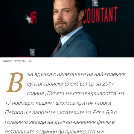
Снимка:
Getty/Gulliver
В
ъв връзка с излизането на най-големия
супергеройски блокбъстър за 2017
година „Лигата на справедливостта“ на
17 ноември, нашият филмов критик Георги
Петров ще запознае читателите на Edna.BG с
големите звезди на дългоочаквания филм в
оставащите седмици до премиерата му!