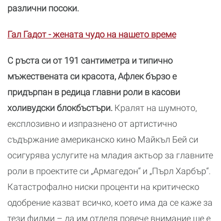
различни посоки.
Гал Гадот - жената чудо на нашето време
С ръста си от 191 сантиметра и типично
мъжествената си красота, Афлек бързо е
придърпан в редица главни роли в касови
холивудски блокбъстъри.
Кралят на шумното,
експлозивно и изпразнено от артистично
съдържание американско кино Майкъл Бей си
осигурява услугите на младия актьор за главните
роли в проектите си „Армагедон“ и „Пърл Харбър“.
Катастрофално ниски проценти на критическо
одобрение казват всичко, което има да се каже за
тези филми – да им отделя повече внимание ще е