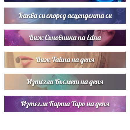
Дъщерята на Тодор Батков вдигна сватба, Стоичков и
Братя Аргирови я изненадаха с песен
Каква си според асцендента си
Виж Съновника на Edna
Виж Тайна на деня
Изтегли Късмет на деня
Изтегли Карта Таро на деня