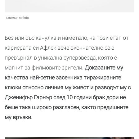
Снимка:
netinfo
Без или със качулка и наметало, на този етап от
кариерата си Афлек вече окончателно се е
превърнал в уникална суперзвезда, която е
магнит за филмовите зрители.
Доказаните му
качества най-сетне засенчиха тиражираните
клюки относно личния му живот и разводът му с
Дженифър Гарнър след 10 години брак дори не
беше така широко разгласен, както предишните
му връзки.