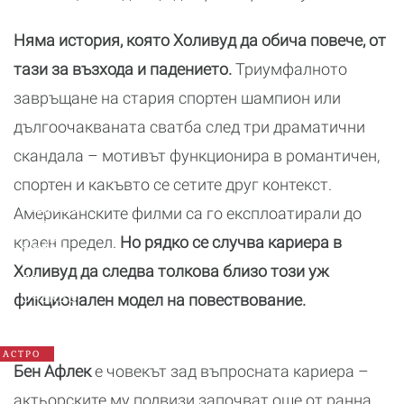
Няма история, която Холивуд да обича повече, от
тази за възхода и падението.
Триумфалното
завръщане на стария спортен шампион или
дългоочакваната сватба след три драматични
скандала – мотивът функционира в романтичен,
спортен и какъвто се сетите друг контекст.
Годишен
Американските филми са го експлоатирали до
хороскоп
2026:
краен предел.
Но рядко се случва кариера в
Какво
Холивуд да следва толкова близо този уж
да
очаква
фикционален модел на повествование.
всяка
зодия
АСТРО
Бен Афлек
е човекът зад въпросната кариера –
актьорските му подвизи започват още от ранна