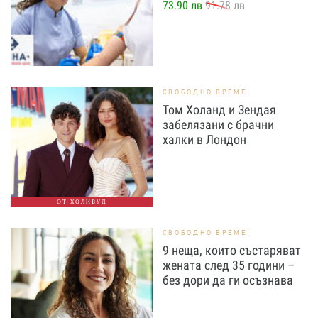
73.90 лв
91.78 лв
СВОБОДНО ВРЕМЕ
Том Холанд и Зендая
забелязани с брачни
халки в Лондон
ОТ ХОЛИВУД
СВОБОДНО ВРЕМЕ
9 неща, които състаряват
жената след 35 години –
без дори да ги осъзнава