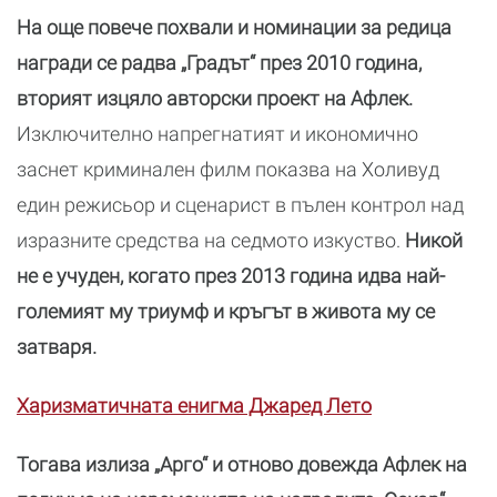
На още повече похвали и номинации за редица
награди се радва „Градът“ през 2010 година,
вторият изцяло авторски проект на Афлек.
Изключително напрегнатият и икономично
заснет криминален филм показва на Холивуд
един режисьор и сценарист в пълен контрол над
изразните средства на седмото изкуство.
Никой
не е учуден, когато през 2013 година идва най-
големият му триумф и кръгът в живота му се
затваря.
Харизматичната енигма Джаред Лето
Тогава излиза „Арго“ и отново довежда Афлек на