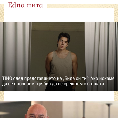
Edna пита
TINO след представянето на „Била си ти“: Ако искаме
да се опознаем, трябва да се срещнем с болката