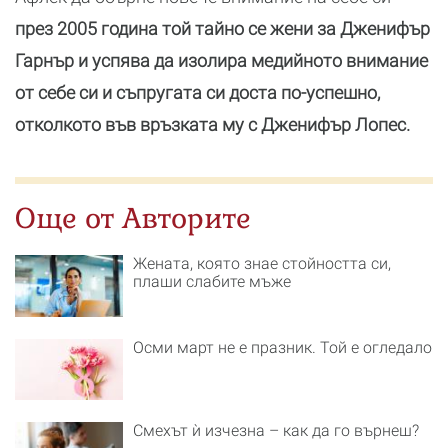
през 2005 година той тайно се жени за Дженифър
Гарнър и успява да изолира медийното внимание
от себе си и съпругата си доста по-успешно,
отколкото във връзката му с Дженифър Лопес.
Още от Авторите
Жената, която знае стойността си,
плаши слабите мъже
Осми март не е празник. Той е огледало
Смехът ѝ изчезна – как да го върнеш?