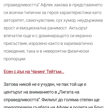
справедливостта“ Афлек закова в представянето
си всички типични за героя характеристики като
авторитет, самочувствие, сух хумор, неудържима
ярост и емоционална ранимост. Актьорът
впечатли още и с доминиращото си екранно
присъствие, изразено както в харизматично
поведение, така и в невероятни физически
пропорции.
Есен с дъх на Чанинг Тейтъм...
Затова никой не е учуден, че пак той ще е
центърът на вниманието в „Лигата на
справедливостта“. Филмът до голяма степен ще
предопредели съдбата на Афлек в ролята на Брус