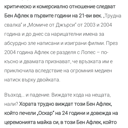
критическо и комерсиално отношение следват
Бен Афлек в първите години на 21-ви век.
„Трудна
свалка“ и „Момиче от Джърси“ от 2003 и 2004
година и до днес са нарицателни имена за
абсурдно зле написани и изиграни филми. През
2004 година Афлек се разделя с Лопес – по-
късно и двамата признават, че връзката им е
приключила вследствие на огромния медиен
натиск върху двойката.
Възход... и падение. Виждате хода на нещата,
нали?
Хората трудно виждат този Бен Афлек,
който печели „Оскар“ на 24 години и довежда на
церемонията майка си, в този Бен Афлек, който