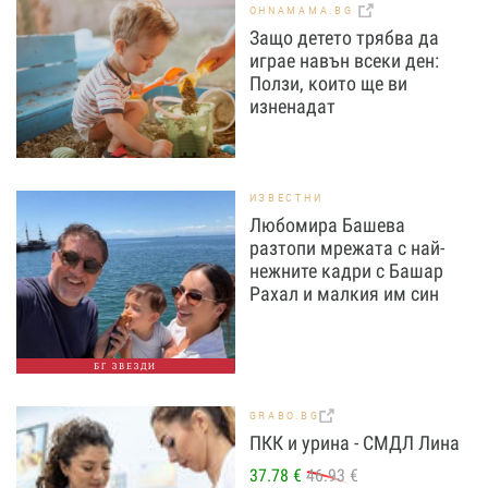
OHNAMAMA.BG
Защо детето трябва да
играе навън всеки ден:
Ползи, които ще ви
изненадат
ИЗВЕСТНИ
Любомира Башева
разтопи мрежата с най-
нежните кадри с Башар
Рахал и малкия им син
БГ ЗВЕЗДИ
GRABO.BG
ПКК и урина - СМДЛ Лина
37.78 €
46.93 €