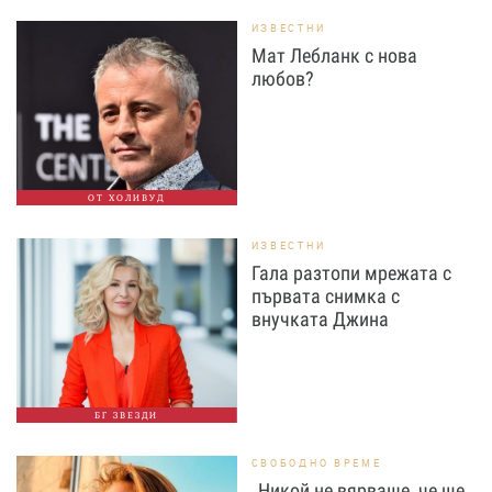
ИЗВЕСТНИ
Мат Лебланк с нова
любов?
ОТ ХОЛИВУД
ИЗВЕСТНИ
Гала разтопи мрежата с
първата снимка с
внучката Джина
БГ ЗВЕЗДИ
СВОБОДНО ВРЕМЕ
„Никой не вярваше, че ще