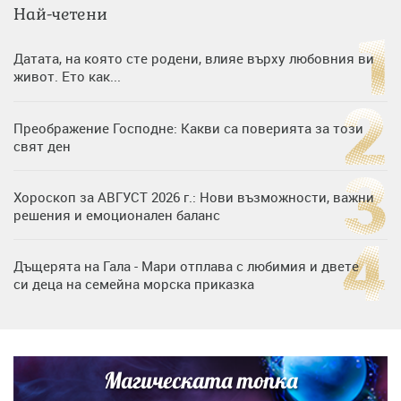
Най-четени
Датата, на която сте родени, влияе върху любовния ви
живот. Ето как...
Преображение Господне: Какви са поверията за този
свят ден
Хороскоп за АВГУСТ 2026 г.: Нови възможности, важни
решения и емоционален баланс
Дъщерята на Гала - Мари отплава с любимия и двете
си деца на семейна морска приказка
„Тук сме най-щастливи“: Радина Кърджилова и Пламен
Димов издадоха своето любимо място
Магическата топка