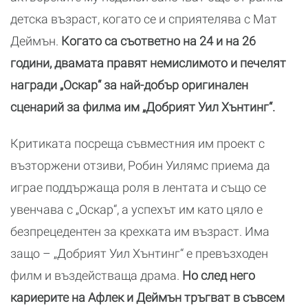
детска възраст, когато се и сприятелява с Мат
Деймън.
Когато са съответно на 24 и на 26
години, двамата правят немислимото и печелят
награди „Оскар“ за най-добър оригинален
сценарий за филма им „Добрият Уил Хънтинг“.
Критиката посреща съвместния им проект с
възторжени отзиви, Робин Уилямс приема да
играе поддържаща роля в лентата и също се
увенчава с „Оскар“, а успехът им като цяло е
безпрецедентен за крехката им възраст. Има
защо – „Добрият Уил Хънтинг“ е превъзходен
филм и въздействаща драма.
Но след него
кариерите на Афлек и Деймън тръгват в съвсем