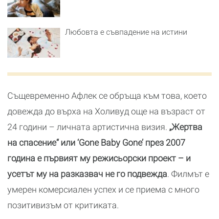
Любовта е съвпадение на истини
Същевременно Афлек се обръща към това, което
довежда до върха на Холивуд още на възраст от
24 години – личната артистична визия.
„Жертва
на спасение“ или ‘Gone Baby Gone’ през 2007
година е първият му режисьорски проект – и
усетът му на разказвач не го подвежда
. Филмът е
умерен комерсиален успех и се приема с много
позитивизъм от критиката.