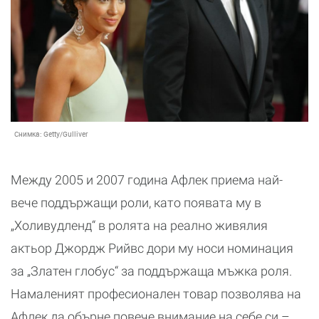
Снимка:
Getty/Gulliver
Между 2005 и 2007 година Афлек приема най-
вече поддържащи роли, като появата му в
„Холивудленд“ в ролята на реално живялия
актьор Джордж Рийвс дори му носи номинация
за „Златен глобус“ за поддържаща мъжка роля.
Намаленият професионален товар позволява на
Афлек да обърне повече внимание на себе си –