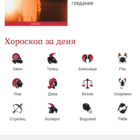
гледания
КИНО
Хороскоп за деня
Овен
Телец
Близнаци
Рак
Лъв
Дева
Везни
Скорпион
Стрелец
Козирог
Водолей
Риби