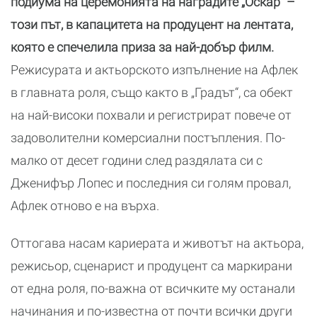
подиума на церемонията на наградите „Оскар“ –
този път, в капацитета на продуцент на лентата,
която е спечелила приза за най-добър филм.
Режисурата и актьорското изпълнение на Афлек
в главната роля, също както в „Градът“, са обект
на най-високи похвали и регистрират повече от
задоволителни комерсиални постъпления. По-
малко от десет години след раздялата си с
Дженифър Лопес и последния си голям провал,
Афлек отново е на върха.
Оттогава насам кариерата и животът на актьора,
режисьор, сценарист и продуцент са маркирани
от една роля, по-важна от всичките му останали
начинания и по-известна от почти всички други