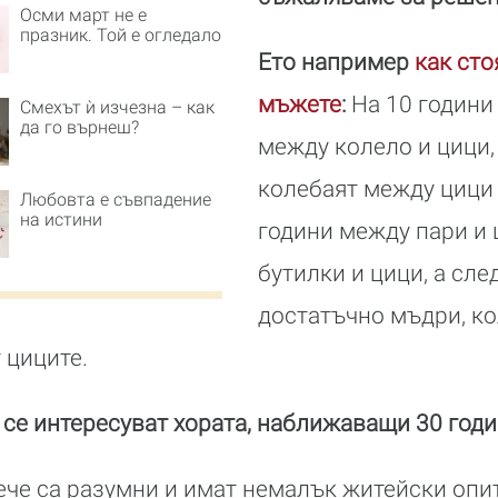
Осми март не е
празник. Той е огледало
Ето например
как сто
мъжете
:
На 10 години
Смехът ѝ изчезна – как
да го върнеш?
между колело и цици, 
колебаят между цици 
Любовта е съвпадение
на истини
години между пари и 
бутилки и цици, а след
достатъчно мъдри, ко
 циците.
 се интересуват хората, наближаващи 30 год
вече са разумни и имат немалък житейски оп