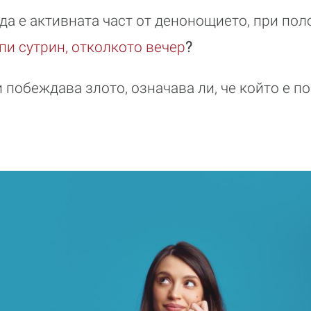
да е активната част от денонощието, при пол
пи сутрин, отколкото вечер
?
 побеждава злото, означава ли, че който е по