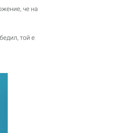
ожение, че на
бедил, той е