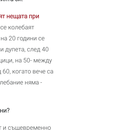
ят нещата при
 се колебаят
на 20 години се
и дупета, след 40
цици, на 50- между
 60, когато вече са
лебание няма -
ини?
ит и същевременно