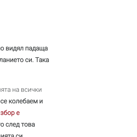
чо видял падаща
ланието си. Така
ята на всички
 се колебаем и
избор е
то след това
ията си.