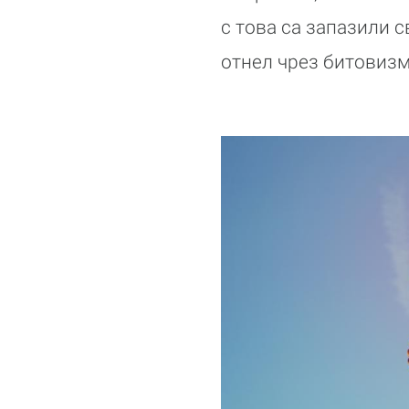
с това са запазили 
отнел чрез битовизм