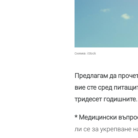
Снимка:
iStock
Предлагам да проче
вие сте сред питащит
тридесет годишните.
* Медицински въпро
ли се за укрепване 