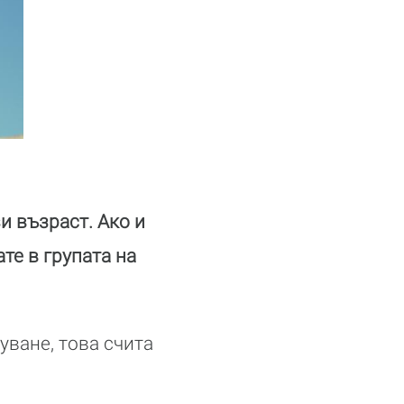
зи възраст. Ако и
те в групата на
уване, това счита