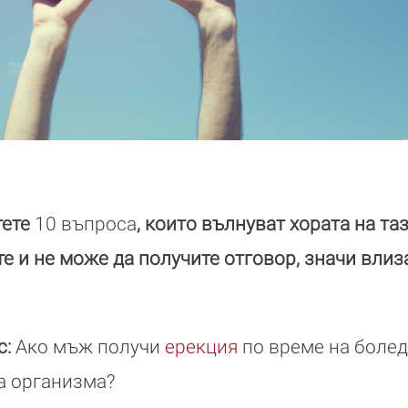
тете
10 въпроса
, които вълнуват хората на та
е и не може да получите отговор, значи влиза
с:
Ако мъж получи
ерекция
по време на болед
на организма?