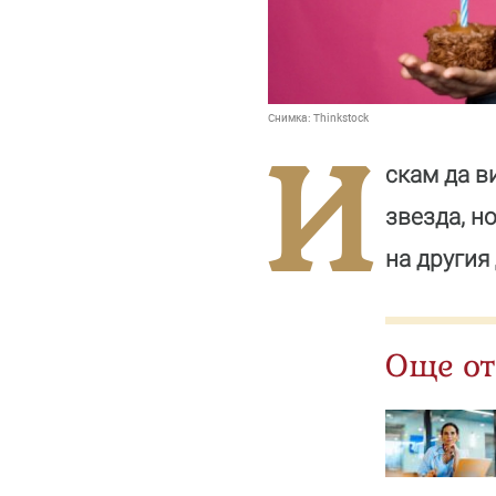
Снимка:
Thinkstock
И
скам да в
звезда, н
на другия
Още от