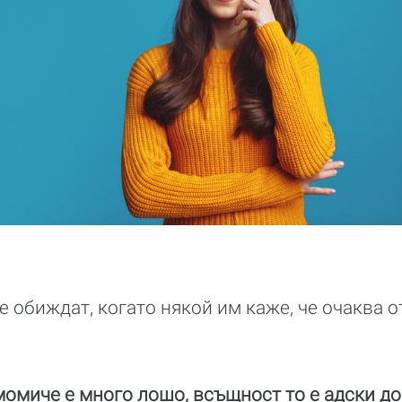
 обиждат, когато някой им каже, че очаква о
 момиче е много лошо, всъщност то е адски до