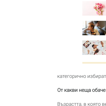
категорично избират
От какви неща обаче
Възрастта, в която 