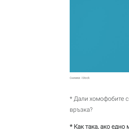
Снимка:
iStock
* Дали хомофобите се
връзка?
* Как така, ако едно