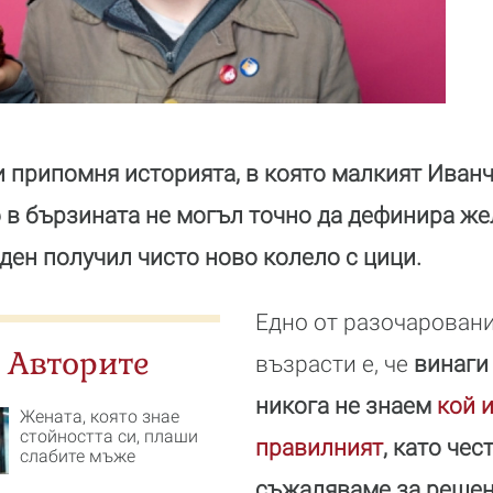
и припомня историята, в която малкият Иван
о в бързината не могъл точно да дефинира же
 ден получил чисто ново колело с цици.
Едно от разочаровани
 Авторите
възрасти е, че
винаги
никога не знаем
кой 
Жената, която знае
стойността си, плаши
правилният
, като чес
слабите мъже
съжаляваме за решен