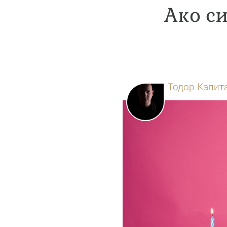
Ако си
Тодор Капит