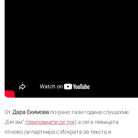
От
Дара Екимова
по-рано тази година слушахме
„Бягам“
(
припомнете си тук
)
, а сега певицата
отново си партнира с Искрата за текста и