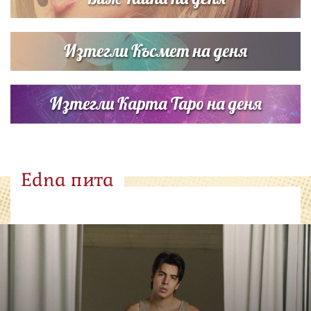
Изтегли Късмет на деня
Изтегли Карта Таро на деня
Edna пита