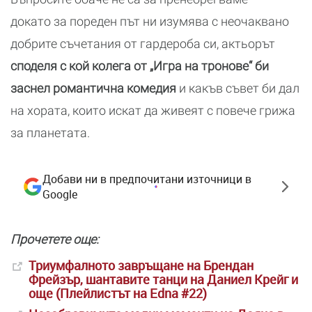
докато за пореден път ни изумява с неочаквано
добрите съчетания от гардероба си, актьорът
споделя с кой колега от „Игра на тронове“ би
заснел романтична комедия
и какъв съвет би дал
на хората, които искат да живеят с повече грижа
за планетата.
Добави ни в предпочитани източници в
Google
Прочетете още:
Триумфалното завръщане на Брендан
Фрейзър, шантавите танци на Даниел Крейг и
още (Плейлистът на Edna #22)