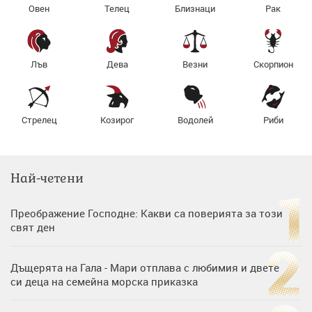
Овен
Телец
Близнаци
Рак
Лъв
Дева
Везни
Скорпион
Стрелец
Козирог
Водолей
Риби
Най-четени
Преображение Господне: Какви са поверията за този
свят ден
Дъщерята на Гала - Мари отплава с любимия и двете
си деца на семейна морска приказка