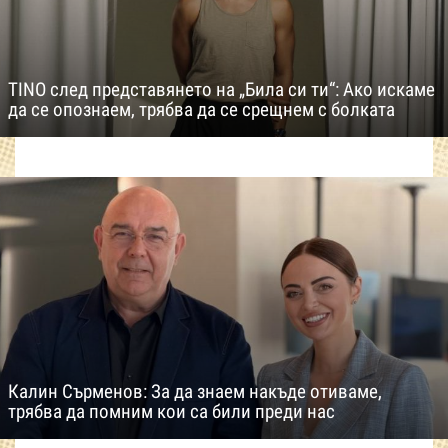
TINO след представянето на „Била си ти“: Ако искаме
да се опознаем, трябва да се срещнем с болката
Калин Сърменов: За да знаем накъде отиваме,
трябва да помним кои са били преди нас