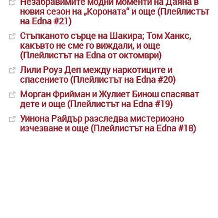
Незабравимите модни моменти на Даяна в
новия сезон на „Короната“ и още (Плейлистът
на Edna #21)
Стъпканото сърце на Шакира; Том Ханкс,
какъвто не сме го виждали, и още
(Плейлистът на Edna от октомври)
Лили Роуз Деп между наркотиците и
спасението (Плейлистът на Edna #20)
Морган Фрийман и Жулиет Бинош спасяват
дете и още (Плейлистът на Edna #19)
Уинона Райдър разследва мистериозно
изчезване и още (Плейлистът на Edna #18)