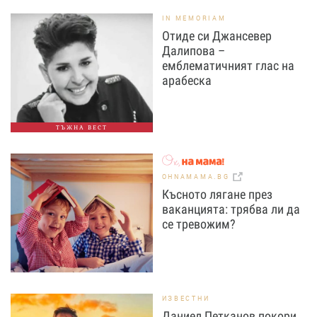
IN MEMORIAM
Отиде си Джансевер
Далипова –
емблематичният глас на
арабеска
ТЪЖНА ВЕСТ
OHNAMAMA.BG
Късното лягане през
ваканцията: трябва ли да
се тревожим?
ИЗВЕСТНИ
Даниел Петканов покори