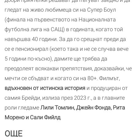
гледат на живо любимеца си на Супер Боул
(финала на първенството на Националната
футболна лига на САЩ) в годината, когато той
навършва 40 години. За да го срещнат преди да
се е пенсионирал (което така и не се случва вече
5 години по-късно), дамите ще трябва да
преодолеят всякакви препятствия, доказвайки, че
мечти се сбъдват и когато си на 80+. Филмът,
вдъхновен от истинска история
и продуциран от
самия Брейди, излиза през 2023 г., а в главните
роли гледаме
Лили Томлин, Джейн Фонда, Рита
Морено и Сали Фийлд
.
ОЩЕ