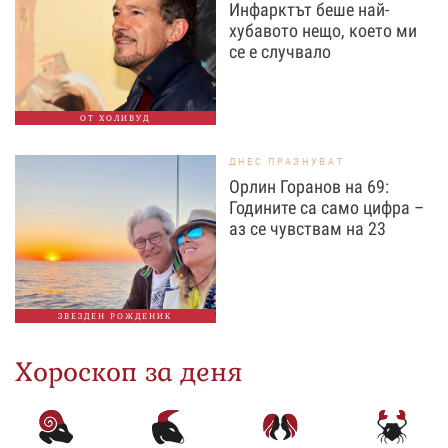
Инфарктът беше най-
хубавото нещо, което ми
се е случвало
ОТ ХОЛИВУД
ДНЕС ПРАЗНУВАТ
Орлин Горанов на 69:
Годините са само цифра –
аз се чувствам на 23
ЗВЕЗДЕН РОЖДЕНИК
Хороскоп за деня