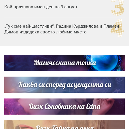
Кой празнува имен ден на 9 август
„Тук сме най-щастливи“: Радина Кърджилова и Пламен
Димов издадоха своето любимо място
Дъщерята на Тодор Батков вдигна сватба, Стоичков и
Братя Аргирови я изненадаха с песен
Магическата топка
Дневен хороскоп за 6 август, четвъртък
Каква си според асцендента си
Виж Съновника на Edna
Виж Тайна на деня