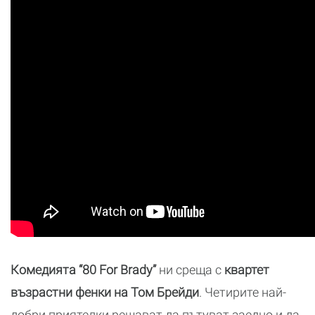
Комедията “80 For Brady”
ни среща с
квартет
възрастни фенки на Том Брейди
. Четирите най-
добри приятелки решават да пътуват заедно и да