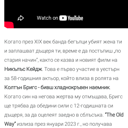
Когато през XIX век банда бегълци убият жена ти
и заплашват дъщеря ти, време е да постъпиш „по
стария начин“, както се казва и новият филм на
Никълъс Кейдж
. Това е първо участие в уестърн
за 58-годишния актьор, който влиза в ролята на
Колтън Бригс - бивш хладнокръвен наемник
.
Когато син на негова жертва му отмъщава, Бригс
ще трябва да обедини сили с 12-годишната си
дъщеря, за да оцелеят заедно в сблъсъка.
“The Old
Way”
излиза през януари 2023 г., но получава