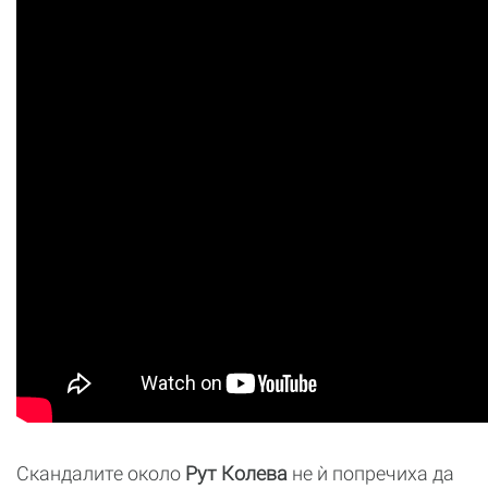
Скандалите около
Рут Колева
не ѝ попречиха да