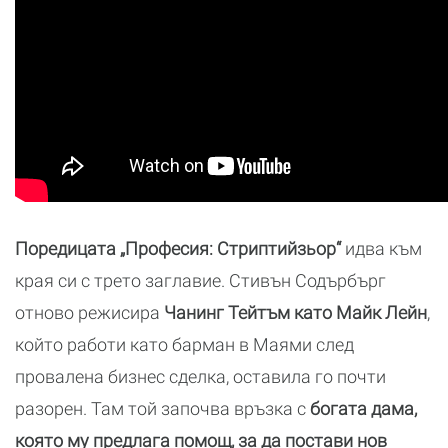
Поредицата „Професия: Стриптийзьор“
идва към
края си с трето заглавие. Стивън Содърбърг
отново режисира
Чанинг Тейтъм като Майк Лейн
,
който работи като барман в Маями след
провалена бизнес сделка, оставила го почти
разорен. Там той започва връзка с
богата дама,
която му предлага помощ, за да постави нов