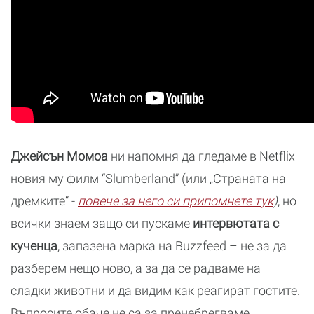
Джейсън Момоа
ни напомня да гледаме в Netflix
новия му филм “Slumberland” (или „Страната на
дремките“ -
повече за него си припомнете тук
)
, но
всички знаем защо си пускаме
интервютата с
кученца
, запазена марка на Buzzfeed – не за да
разберем нещо ново, а за да се радваме на
сладки животни и да видим как реагират гостите.
Въпросите обаче не са за пренебрегваме –