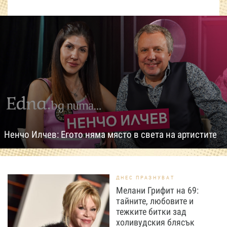
Ненчо Илчев: Егото няма място в света на артистите
ДНЕС ПРАЗНУВАТ
Мелани Грифит на 69:
тайните, любовите и
тежките битки зад
холивудския блясък