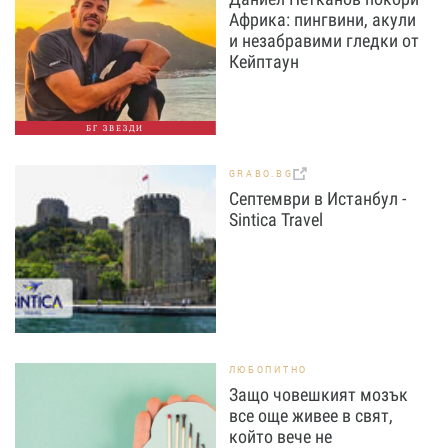
Африка: пингвини, акули
и незабравими гледки от
Кейптаун
БГ ЗВЕЗДИ
GRABO.BG
Септември в Истанбул -
Sintica Travel
ЛЮБОПИТНО
Защо човешкият мозък
все още живее в свят,
който вече не