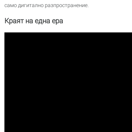
само дигитално разпространение.
Краят на една ера