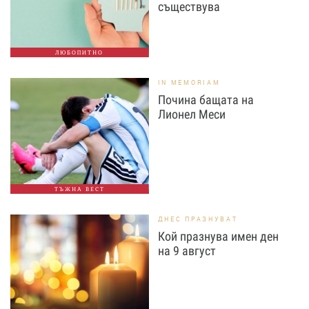
съществува
ЛЮБОПИТНО
IN MEMORIAM
Почина бащата на
Лионел Меси
ТЪЖНА ВЕСТ
ДНЕС ПРАЗНУВАТ
Кой празнува имен ден
на 9 август