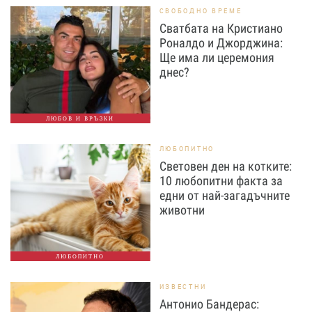
СВОБОДНО ВРЕМЕ
Сватбата на Кристиано
Роналдо и Джорджина:
Ще има ли церемония
днес?
ЛЮБОВ И ВРЪЗКИ
ЛЮБОПИТНО
Световен ден на котките:
10 любопитни факта за
едни от най-загадъчните
животни
ЛЮБОПИТНО
ИЗВЕСТНИ
Антонио Бандерас: