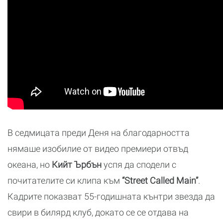
В седмицата преди Деня на благодарността
нямаше изобилие от видео премиери отвъд
океана, но
Кийт Ърбън
успя да сподели с
почитателите си клипа към
“Street Called Main”
.
Кадрите показват 55-годишната кънтри звезда да
свири в билярд клуб, докато се се отдава на