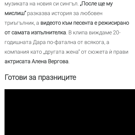
музиката на новия си сингъл.
„После ще му
мислиш“
разказва история за любовен
триъгълник, а
видеото към песента е режисирано
от самата изпълнителка
. В клипа виждаме 20-
годишната Дара по-фатална от всякога, а
компания като „другата жена“ от сюжета ѝ прави
актрисата Алена Вергова
.
Готови за празниците