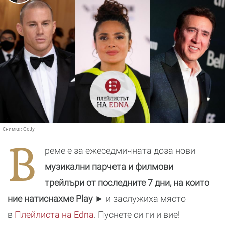
Снимка:
Getty
В
реме е за ежеседмичната доза нови
музикални парчета и филмови
трейлъри от последните 7 дни, на които
ние натиснахме Play
► и заслужиха място
в
Плейлистa на Edna
. Пуснете си ги и вие!