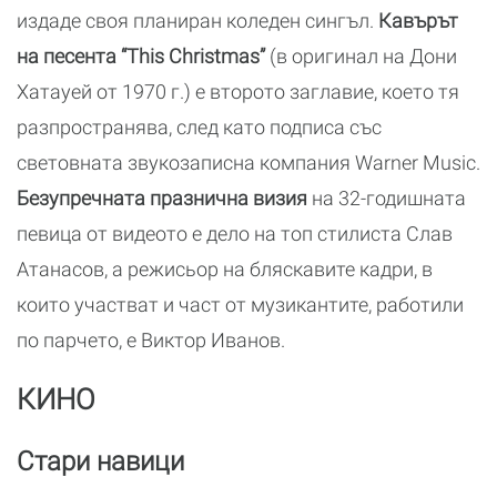
издаде своя планиран коледен сингъл.
Кавърът
на песента “This Christmas”
(в оригинал на Дони
Хатауей от 1970 г.) е второто заглавие, което тя
разпространява, след като подписа със
световната звукозаписна компания Warner Music.
Безупречната празнична визия
на 32-годишната
певица от видеото е дело на топ стилиста Слав
Атанасов, а режисьор на бляскавите кадри, в
които участват и част от музикантите, работили
по парчето, е Виктор Иванов.
КИНО
Стари навици