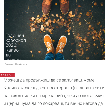
Годишен
хороскоп
2026:
Какво
да
очаква
всяка
Снимка:
Thinkstock
зодия
АСТРО
Можеш да продължиш да се залъгваш, моме
Калино, можеш да се престорваш (в главата си) и
на сокол пиле и на мрена риба, че и до люта змия
и църна чума да го докарваш, та вечно негова да