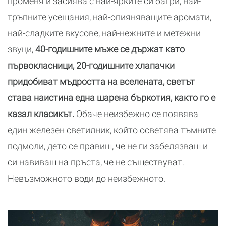
променя и засиява с най-ярките си багри, най-
тръпните усещания, най-опияняващите аромати,
най-сладките вкусове, най-нежните и метежни
звуци,
40-годишните мъже се държат като
първокласници, 20-годишните хлапачки
придобиват мъдростта на вселената, светът
става наистина една шарена бъркотия, както го е
казал класикът.
Обаче неизбежно се появява
един железен светилник, който осветява тъмните
подмоли, дето се правиш, че не ги забелязваш и
си навиваш на пръста, че не съществуват.
Невъзможното води до неизбежното.