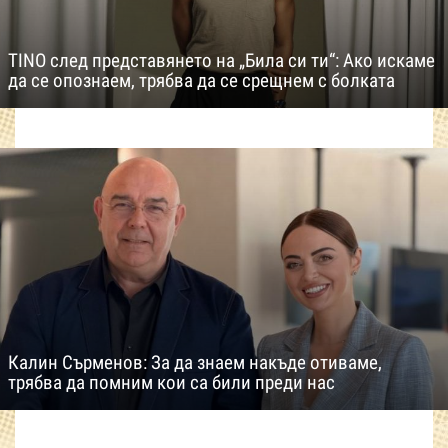
TINO след представянето на „Била си ти“: Ако искаме
да се опознаем, трябва да се срещнем с болката
Калин Сърменов: За да знаем накъде отиваме,
трябва да помним кои са били преди нас