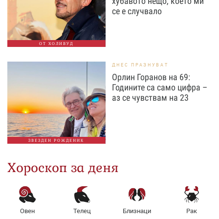
хубавото нещо, което ми
се е случвало
ОТ ХОЛИВУД
ДНЕС ПРАЗНУВАТ
Орлин Горанов на 69:
Годините са само цифра –
аз се чувствам на 23
ЗВЕЗДЕН РОЖДЕНИК
Хороскоп за деня
Овен
Телец
Близнаци
Рак