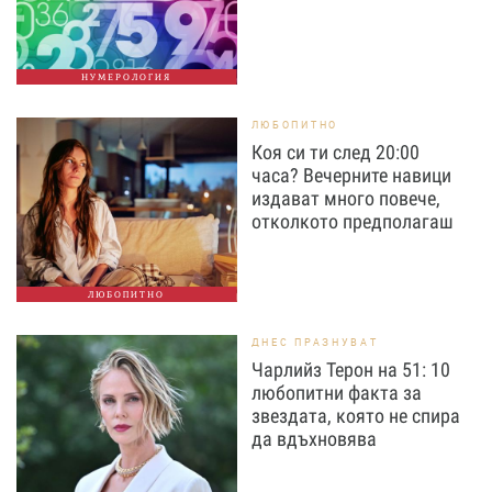
НУМЕРОЛОГИЯ
ЛЮБОПИТНО
Коя си ти след 20:00
часа? Вечерните навици
издават много повече,
отколкото предполагаш
ЛЮБОПИТНО
ДНЕС ПРАЗНУВАТ
Чарлийз Терон на 51: 10
любопитни факта за
звездата, която не спира
да вдъхновява