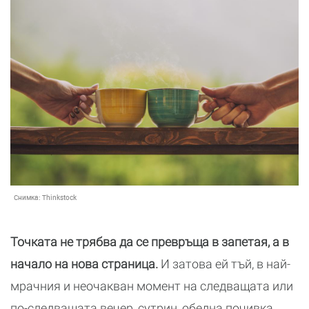
Снимка:
Thinkstock
Точката не трябва да се превръща в запетая, а в
начало на нова страница.
И затова ей тъй, в най-
мрачния и неочакван момент на следващата или
по-следващата вечер, сутрин, обедна почивка,