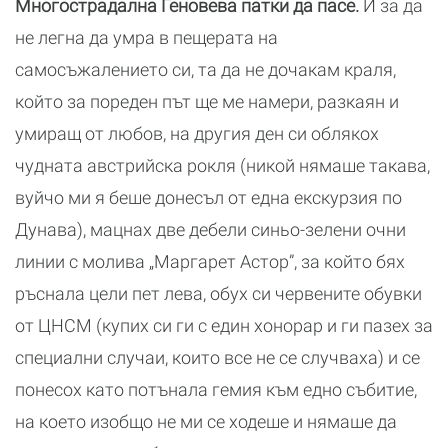
Многострадална Геновева патки да пасе.
И за да
не легна да умра в пещерата на
самосъжалението си, та да не дочакам краля,
който за пореден път ще ме намери, разкаян и
умиращ от любов, на другия ден си облякох
чудната австрийска рокля (никой нямаше такава,
вуйчо ми я беше донесъл от една екскурзия по
Дунава), мацнах две дебели синьо-зелени очни
линии с молива „Маргарет Астор”, за който бях
ръснала цели пет лева, обух си червените обувки
от ЦНСМ (купих си ги с един хонорар и ги пазех за
специални случаи, които все не се случваха) и се
понесох като потънала гемия към едно събитие,
на което изобщо не ми се ходеше и нямаше да