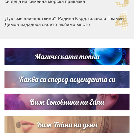
си деца на семейна морска приказка
„Тук сме най-щастливи“: Радина Кърджилова и Пламен
Димов издадоха своето любимо място
Дъщерята на Тодор Батков вдигна сватба, Стоичков и
Братя Аргирови я изненадаха с песен
Магическата топка
Дневен хороскоп за 6 август, четвъртък
Каква си според асцендента си
Виж Съновника на Edna
Виж Тайна на деня