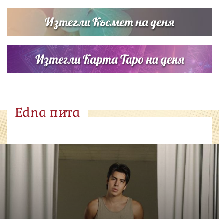
Изтегли Късмет на деня
Изтегли Карта Таро на деня
Edna пита