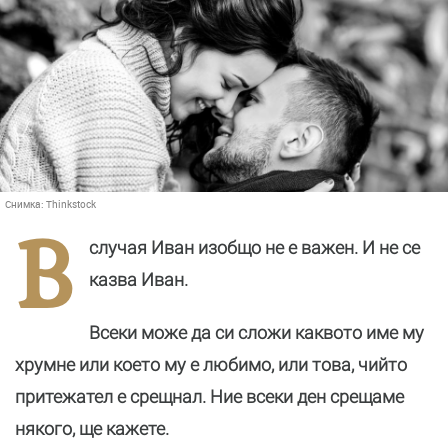
Снимка:
Thinkstock
В
случая Иван изобщо не е важен. И не се
казва Иван.
Всеки може да си сложи каквото име му
хрумне или което му е любимо, или това, чийто
притежател е срещнал. Ние всеки ден срещаме
някого, ще кажете.