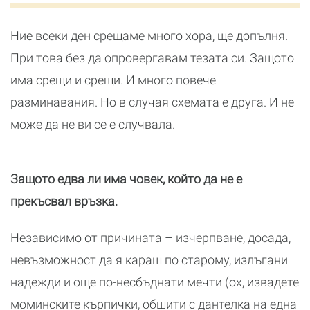
Ние всеки ден срещаме много хора, ще допълня.
При това без да опровергавам тезата си. Защото
има срещи и срещи. И много повече
разминавания. Но в случая схемата е друга. И не
може да не ви се е случвала.
Защото едва ли има човек, който да не е
прекъсвал връзка.
Независимо от причината – изчерпване, досада,
невъзможност да я караш по старому, излъгани
надежди и още по-несбъднати мечти (ох, извадете
моминските кърпички, обшити с дантелка на една