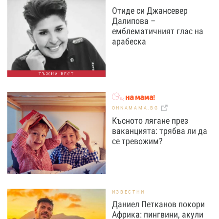
Отиде си Джансевер
Далипова –
емблематичният глас на
арабеска
ТЪЖНА ВЕСТ
OHNAMAMA.BG
Късното лягане през
ваканцията: трябва ли да
се тревожим?
ИЗВЕСТНИ
Даниел Петканов покори
Африка: пингвини, акули