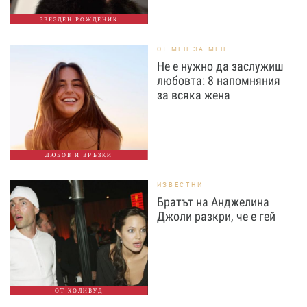
ЗВЕЗДЕН РОЖДЕНИК
ОТ МЕН ЗА МЕН
Не е нужно да заслужиш
любовта: 8 напомняния
за всяка жена
ЛЮБОВ И ВРЪЗКИ
ИЗВЕСТНИ
Братът на Анджелина
Джоли разкри, че е гей
ОТ ХОЛИВУД