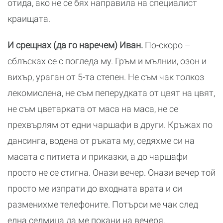
отида, ако не се бях направила на специалист
краищата.
И срещнах (да го наречем) Иван.
По-скоро –
сблъсках се с погледа му. Гръм и мълнии, озон и
вихър, ураган от 5-та степен. Не съм чак толкоз
лекомислена, не съм пеперудката от цвят на цвят,
не съм цветарката от маса на маса, не се
прехвърлям от едни чаршафи в други. Кръжах по
дансинга, водена от ръката му, седяхме си на
масата с питиета и приказки, а до чаршафи
просто не се стигна. Онази вечер. Онази вечер той
просто ме изпрати до входната врата и си
разменихме телефоните. Потърси ме чак след
една седмица да ме покани на вечеря.