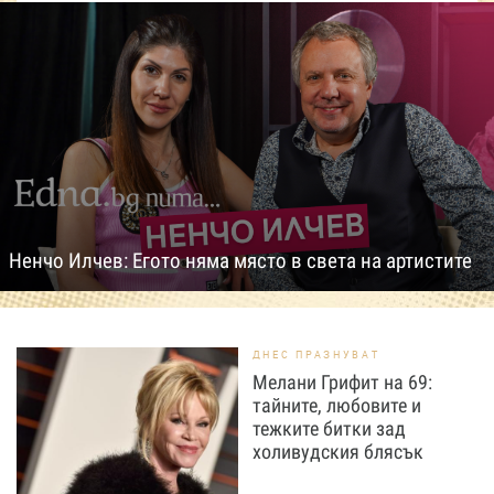
Ненчо Илчев: Егото няма място в света на артистите
ДНЕС ПРАЗНУВАТ
Мелани Грифит на 69:
тайните, любовите и
тежките битки зад
холивудския блясък