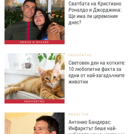
Сватбата на Кристиано
Роналдо и Джорджина:
Ще има ли церемония
днес?
ЛЮБОВ И ВРЪЗКИ
ЛЮБОПИТНО
Световен ден на котките:
10 любопитни факта за
едни от най-загадъчните
животни
ЛЮБОПИТНО
ИЗВЕСТНИ
Антонио Бандерас:
Инфарктът беше най-