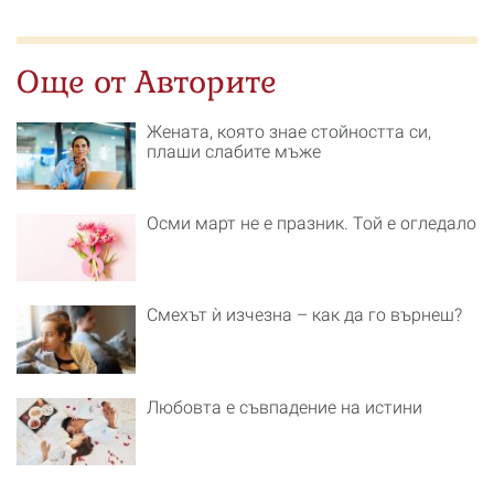
Още от Авторите
Жената, която знае стойността си,
плаши слабите мъже
Осми март не е празник. Той е огледало
Смехът ѝ изчезна – как да го върнеш?
Любовта е съвпадение на истини