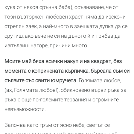
кука от някоя сръчна баба), осъзнаване, че от
този възторжен любовен храст няма да изскочи
стрелян заек, а най-много в заешката дупка да се
срутиш, ако вече не си на дъното й и трябва да
изпълзиш нагоре, причини много.
Моите май бяха всички накуп и на квадрат, без
момента с копринената кърпичка, бърсала съм си
сълзите със свити юмручета.
Голямата любов,
(ах, Голямата любов!), обикновено върви ръка за
ръка с още по-големите терзания и огромните
невъзможности.
Започва като гръм от ясно небе, светът се