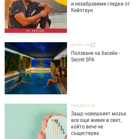
и незабравими гледки от
Кейптаун
БГ ЗВЕЗДИ
GRABO.BG
Ползване на басейн -
Secret SPA
ЛЮБОПИТНО
Защо човешкият мозък
все още живее в свят,
който вече не
съществува