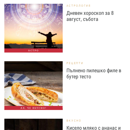
АСТРОЛОГИЯ
Дневен хороскоп за 8
август, събота
АСТРО
РЕЦЕПТИ
Пълнено пилешко филе в
бутер тесто
АХ, ЧЕ ВКУСНО!
ВКУСНО
Кисело мляко с ананас и