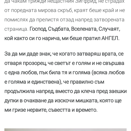
да чакам трижди нещастния Зигфрид, не страдах
от поредната мирова скръб, краят беше край и не
помислях да прелистя отзад напред затворената
страница.
Господ, Съдбата, Вселената, Случаят,
кой както си го нарича, ми беше пратил АНГЕЛ.
За да ми даде знак, че когато затваряш врата, се
отваря прозорец, че светът е голям и не свършва
с една любов, пък била тя и голяма (всяка любов
е голяма и единствена), че правилно съм
продължила напред, вместо да клеча пред заешки
дупки в очакване да изскочи мишката, която ще
ми гризе нервите, съвестта и времето.