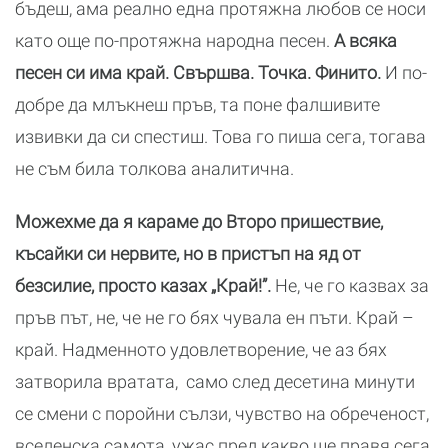
бъдеш, ама реално една протяжна любов се носи
като още по-протяжна народна песен.
А всяка
песен си има край. Свършва. Точка. Финито.
И по-
добре да млъкнеш пръв, та поне фалшивите
извивки да си спестиш. Това го пиша сега, тогава
не съм била толкова аналитична.
Можехме да я караме до Второ пришествие,
късайки си нервите, но в пристъп на яд от
безсилие, просто казах „Край!”.
Не, че го казвах за
пръв път, не, че не го бях чувала ен пъти. Край –
край. Надменното удовлетворение, че аз бях
затворила вратата, само след десетина минути
се смени с поройни сълзи, чувство на обреченост,
вселенска самота, ужас пред какво ще правя сега,