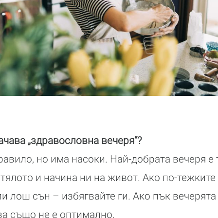
чава „здравословна вечеря“?
авило, но има насоки. Най-добрата вечеря е т
 тялото и начина ни на живот. Ако по-тежките
ли лош сън – избягвайте ги. Ако пък вечерята
ва също не е оптимално.