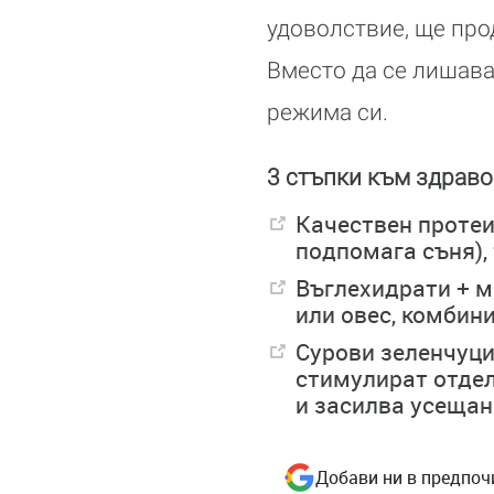
удоволствие, ще прод
Вместо да се лишава
режима си.
3 стъпки към здрав
Качествен протеин
подпомага съня), 
Въглехидрати + м
или овес, комбини
Сурови зеленчуци
стимулират отдел
и засилва усещан
Добави ни в предпоч