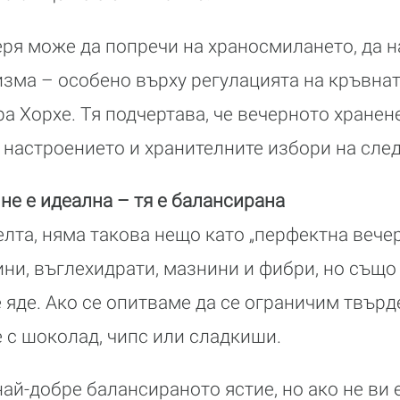
ря може да попречи на храносмилането, да н
зма – особено върху регулацията на кръвната
а Хорхе. Тя подчертава, че вечерното хранен
за настроението и хранителните избори на сле
не е идеална – тя е балансирана
елта, няма такова нещо като „перфектна вечер
ни, въглехидрати, мазнини и фибри, но също т
 яде. Ако се опитваме да се ограничим твърде
 с шоколад, чипс или сладкиши.
най-добре балансираното ястие, но ако не ви 