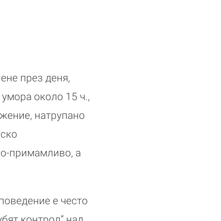
ене през деня,
умора около 15 ч.,
жение, натрупано
нско
по-примамливо, а
поведение е често
убят контрол“ над