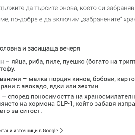
ължите да търсите онова, което си забранява
ме, по-добре е да включим „забранените“ хра
ословна и засищаща вечеря
 – яйца, риба, пиле, пуешко (богато на трип
тофу.
азнини – малка порция киноа, бобови, карто
рани с авокадо, ядки или зехтин.
 – според поносимостта на храносмилателн
янето на хормона GLP-1, който забавя изпр
ето за ситост.
итани източници в Google