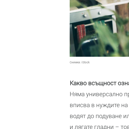
Снимка:
iStock
Какво всъщност озна
Няма универсално пр
вписва в нуждите на
водят до подуване и
и лягате гладни – то