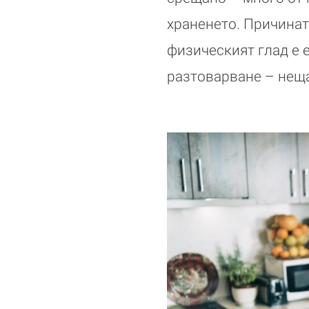
храненето. Причинат
физическият глад е 
разтоварване – неща