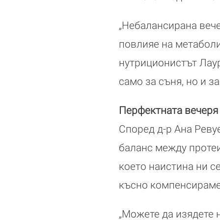
„Небалансирана вече
повлияе на метаболи
нутриционистът Лаур
само за съня, но и 
Перфектната вечеря 
Според д-р Ана Реву
баланс между протеи
което наистина ни се
късно компенсираме
„Можете да изядете 