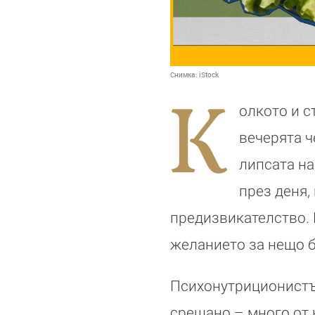
Снимка:
iStock
К
олкото и с
вечерята ч
липсата н
през деня,
предизвикателство. 
желанието за нещо б
Психонутриционистът
срещано – много от н