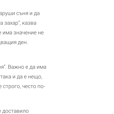
аруши съня и да
 захар“, казва
е има значение не
дващия ден.
я“. Важно е да има
ака и да е нещо,
 строго, често по-
е доставило