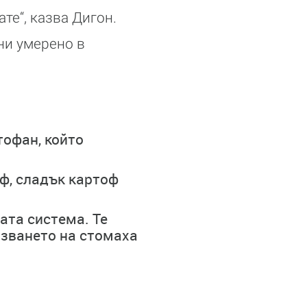
те“, казва Дигон.
ни умерено в
тофан, който
ф, сладък картоф
ата система. Те
азването на стомаха