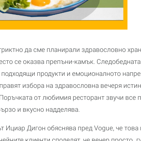
триктно да сме планирали здравословно хран
есто се оказва препъни-камък. Следобедната 
а подходящи продукти и емоционалното напре
 правят избора на здравословна вечеря исти
Поръчката от любимия ресторант звучи все 
ързо и вкусно надделява.
 Ициар Дигон обяснява пред Vogue, че това 
ейните клиенти споделят, че вечер просто „г