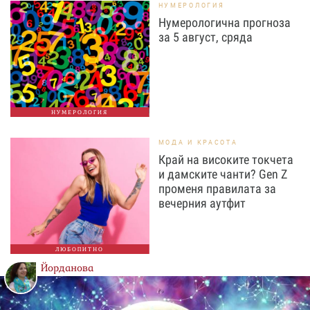
НУМЕРОЛОГИЯ
Нумерологична прогноза
за 5 август, сряда
НУМЕРОЛОГИЯ
МОДА И КРАСОТА
Край на високите токчета
и дамските чанти? Gen Z
променя правилата за
вечерния аутфит
ЛЮБОПИТНО
Йорданова