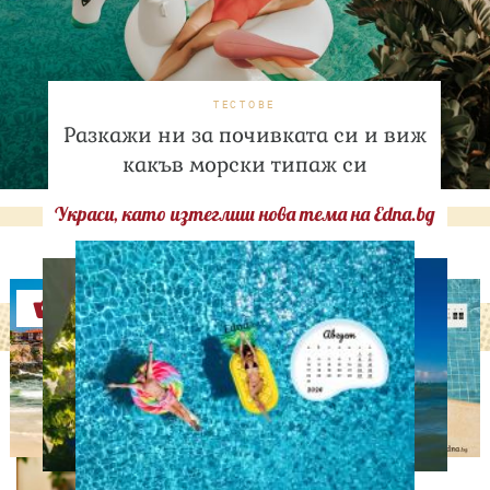
ТЕСТОВЕ
Разкажи ни за почивката си и виж
какъв морски типаж си
Украси, като изтеглиш нова тема на Edna.bg
Оферти
ЛЮБОПИТНО
Историческа промяна:
Жените над 40 години
раждат по-често от
тийнейджърките