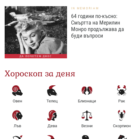
IN MEMORIAM
64 години по-късно:
Смъртта на Мерилин
Монро продължава да
буди въпроси
ДА ПОЧЕТЕМ ДНЕС
Хороскоп за деня
Овен
Телец
Близнаци
Рак
Лъв
Дева
Везни
Скорпион