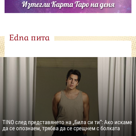
Изтегли Карта Таро на деня
Edna пита
TINO след представянето на „Била си ти“: Ако искаме
да се опознаем, трябва да се срещнем с болката