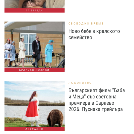
БГ ЗВЕЗДИ
СВОБОДНО ВРЕМЕ
Ново бебе в кралското
семейство
КРАЛСКИ НОВИНИ
ЛЮБОПИТНО
Българският филм "Баба
и Меца" със световна
премиера в Сараево
2026. Пуснаха трейлъра
АКТУАЛНО