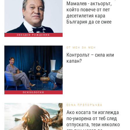
Мамалев - актьорът,
който повече от пет
десетилетия кара
България да се смее
ЗВЕЗДЕН РОЖДЕНИК
ОТ МЕН ЗА МЕН
Контролът – сила или
капан?
ПСИХОЛОГИЯ
EDNA ПРЕПОРЪЧВА
Ако косата ти изглежда
по-уморена от теб след
отпуската, тези няколко