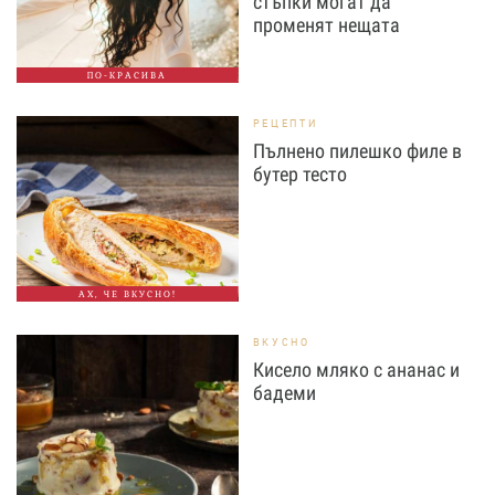
стъпки могат да
променят нещата
ПО-КРАСИВА
РЕЦЕПТИ
Пълнено пилешко филе в
бутер тесто
АХ, ЧЕ ВКУСНО!
ВКУСНО
Кисело мляко с ананас и
бадеми