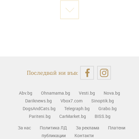
Последвай ни във:
Abv.bg
Ohnamama.bg
Vesti.bg
Nova.bg
Dariknews.bg
Vbox7.com
Sinoptik.bg
DogsAndCats.bg
Telegraph.bg
Grabo.bg
Pariteni.bg
CarMarket.bg
BISS.bg
За нас
Политика ЛД
За реклама
Платени
публикации
Контакти