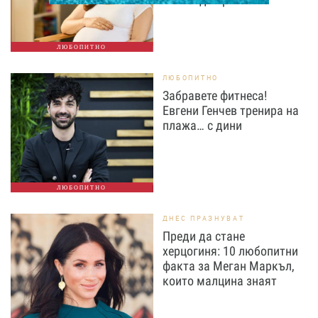
ЛЮБОПИТНО
ЛЮБОПИТНО
Забравете фитнеса!
Евгени Генчев тренира на
плажа… с дини
ЛЮБОПИТНО
ДНЕС ПРАЗНУВАТ
Преди да стане
херцогиня: 10 любопитни
факта за Меган Маркъл,
които малцина знаят