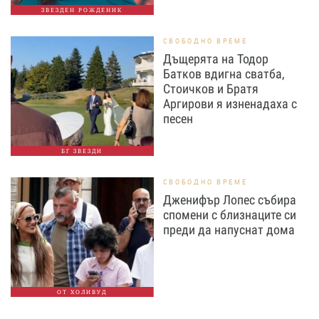
ЗВЕЗДЕН РОЖДЕНИК
СВОБОДНО ВРЕМЕ
Дъщерята на Тодор
Батков вдигна сватба,
Стоичков и Братя
Аргирови я изненадаха с
песен
БГ ЗВЕЗДИ
СВОБОДНО ВРЕМЕ
Дженифър Лопес събира
спомени с близнаците си
преди да напуснат дома
ОТ ХОЛИВУД