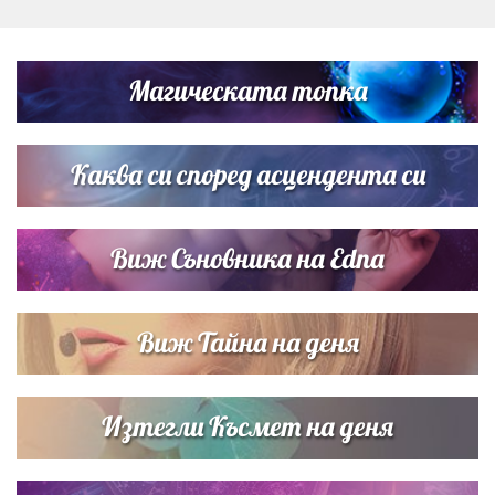
Дъщерята на Тодор Батков вдигна сватба, Стоичков и
Братя Аргирови я изненадаха с песен
Магическата топка
Дъщерята на Гала - Мари отплава с любимия и двете
си деца на семейна морска приказка
Каква си според асцендента си
Виж Съновника на Edna
Виж Тайна на деня
Изтегли Късмет на деня