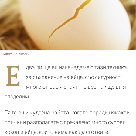
Снимка:
Thinkstock
Е
два ли ще ви изненадаме с тази техника
за съхранение на яйца, със сигурност
много от вас я знаят, но все пак ще ви я
споделим.
Тя върши чудесна работа, когато поради някакви
причини разполагате с прекалено много сурови
кокоши яйца, които няма как да сготвите.