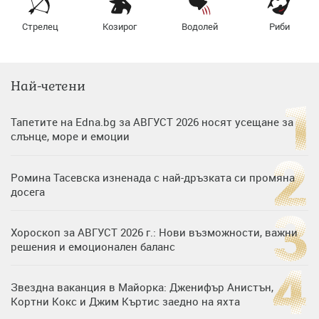
Стрелец
Козирог
Водолей
Риби
Най-четени
Тапетите на Edna.bg за АВГУСТ 2026 носят усещане за
слънце, море и емоции
Ромина Тасевска изненада с най-дръзката си промяна
досега
Хороскоп за АВГУСТ 2026 г.: Нови възможности, важни
решения и емоционален баланс
Звездна ваканция в Майорка: Дженифър Анистън,
Кортни Кокс и Джим Къртис заедно на яхта