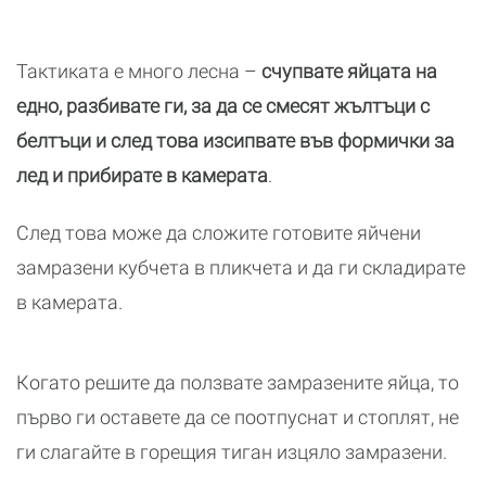
Тактиката е много лесна –
счупвате яйцата на
едно, разбивате ги, за да се смесят жълтъци с
белтъци и след това изсипвате във формички за
лед и прибирате в камерата
.
След това може да сложите готовите яйчени
замразени кубчета в пликчета и да ги складирате
в камерата.
Когато решите да ползвате замразените яйца, то
първо ги оставете да се поотпуснат и стоплят, не
ги слагайте в горещия тиган изцяло замразени.