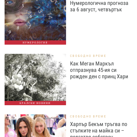
Нумерологична прогноза
за 6 август, четвъртък
НУМЕРОЛОГИЯ
СВОБОДНО ВРЕМЕ
Как Меган Маркъл
отпразнува 45-ия си
рожден ден с принц Хари
КРАЛСКИ НОВИНИ
СВОБОДНО ВРЕМЕ
Харпър Бекъм тръгва по
стъпките на майка си –
подготвя собствен