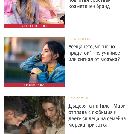
козметичен бранд
БЛЯСЪК И СТИЛ
ЛЮБОПИТНО
Усещането, че “нещо
предстои” – случайност
или сигнал от мозъка?
ЛЮБОПИТНО
ИЗВЕСТНИ
Дъщерята на Гала - Мари
отплава с любимия и
двете си деца на семейна
морска приказка