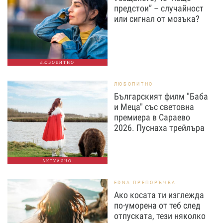
предстои” – случайност
или сигнал от мозъка?
ЛЮБОПИТНО
ЛЮБОПИТНО
Българският филм "Баба
и Меца" със световна
премиера в Сараево
2026. Пуснаха трейлъра
АКТУАЛНО
EDNA ПРЕПОРЪЧВА
Ако косата ти изглежда
по-уморена от теб след
отпуската, тези няколко