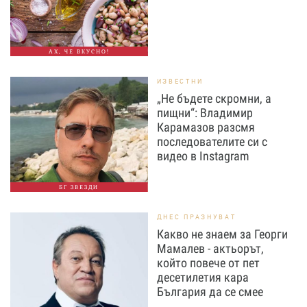
АХ, ЧЕ ВКУСНО!
ИЗВЕСТНИ
„Не бъдете скромни, а
пищни“: Владимир
Карамазов разсмя
последователите си с
видео в Instagram
БГ ЗВЕЗДИ
ДНЕС ПРАЗНУВАТ
Какво не знаем за Георги
Мамалев - актьорът,
който повече от пет
десетилетия кара
България да се смее