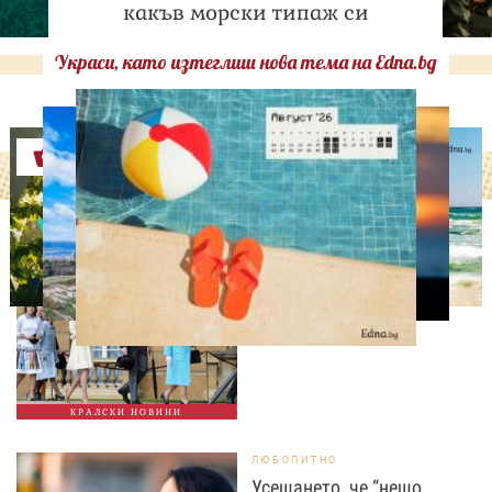
какъв морски типаж си
Украси, като изтеглиш нова тема на Edna.bg
Оферти
СВОБОДНО ВРЕМЕ
Ново бебе в кралското
семейство
КРАЛСКИ НОВИНИ
ЛЮБОПИТНО
Усещането, че “нещо