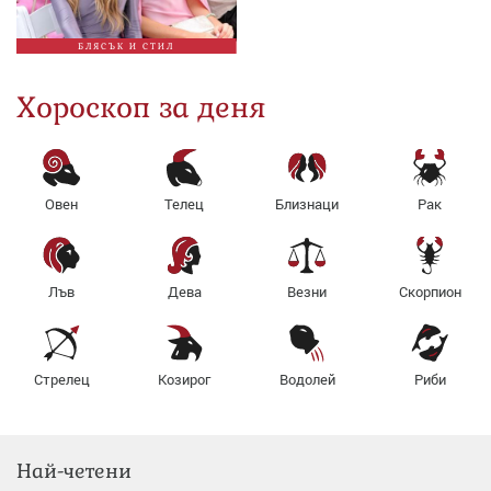
БЛЯСЪК И СТИЛ
Хороскоп за деня
Овен
Телец
Близнаци
Рак
Лъв
Дева
Везни
Скорпион
Стрелец
Козирог
Водолей
Риби
Най-четени