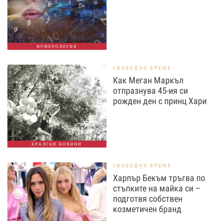
НУМЕРОЛОГИЯ
СВОБОДНО ВРЕМЕ
Как Меган Маркъл
отпразнува 45-ия си
рожден ден с принц Хари
КРАЛСКИ НОВИНИ
СВОБОДНО ВРЕМЕ
Харпър Бекъм тръгва по
стъпките на майка си –
подготвя собствен
козметичен бранд