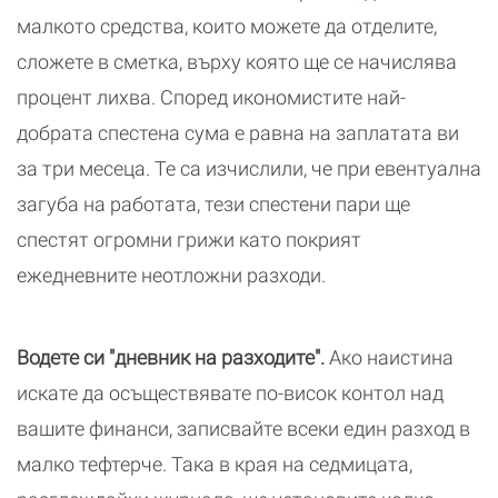
малкото средства, които можете да отделите,
сложете в сметка, върху която ще се начислява
процент лихва. Според икономистите най-
добрата спестена сума е равна на заплатата ви
за три месеца. Те са изчислили, че при евентуална
загуба на работата, тези спестени пари ще
спестят огромни грижи като покрият
ежедневните неотложни разходи.
Водете си "дневник на разходите".
Ако наистина
искате да осъществявате по-висок контол над
вашите финанси, записвайте всеки един разход в
малко тефтерче. Така в края на седмицата,