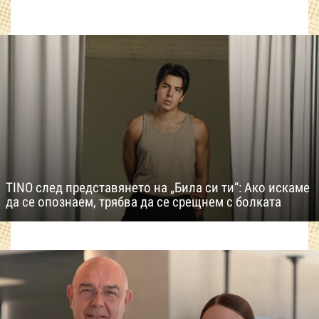
TINO след представянето на „Била си ти“: Ако искаме
да се опознаем, трябва да се срещнем с болката