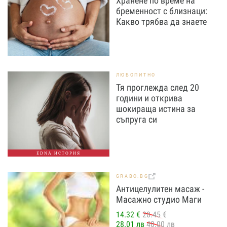
Хранене по време на
бременност с близнаци:
Какво трябва да знаете
ЛЮБОПИТНО
Тя проглежда след 20
години и открива
шокираща истина за
съпруга си
EDNA ИСТОРИЯ
GRABO.BG
Антицелулитен масаж -
Масажно студио Маги
14.32 €
20.45 €
28.01 лв
40.00 лв