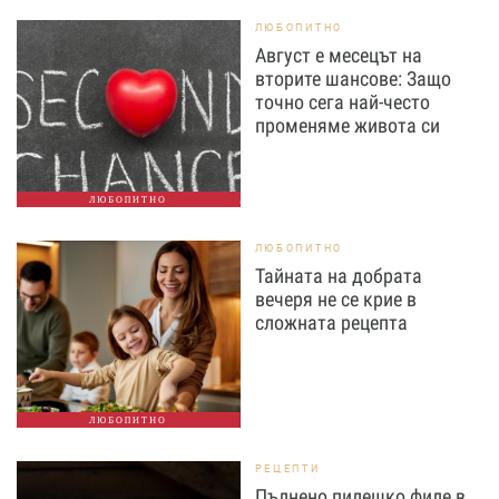
ЛЮБОПИТНО
Август е месецът на
вторите шансове: Защо
точно сега най-често
променяме живота си
ЛЮБОПИТНО
ЛЮБОПИТНО
Тайната на добрата
вечеря не се крие в
сложната рецепта
ЛЮБОПИТНО
РЕЦЕПТИ
Пълнено пилешко филе в