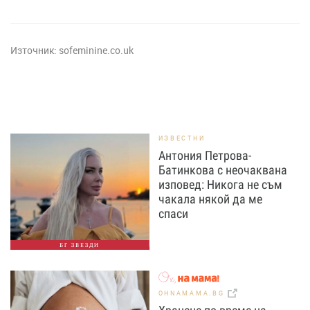
Източник:
sofeminine.co.uk
ИЗВЕСТНИ
Антония Петрова-
Батинкова с неочаквана
изповед: Никога не съм
чакала някой да ме
спаси
БГ ЗВЕЗДИ
OHNAMAMA.BG