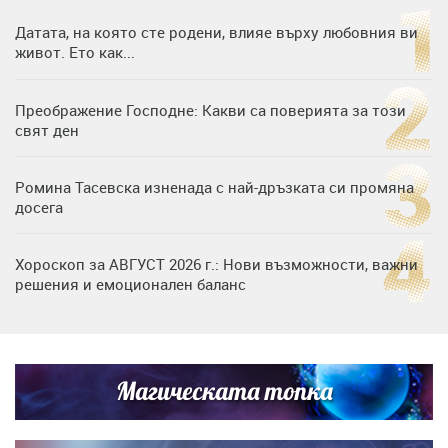
Датата, на която сте родени, влияе върху любовния ви
живот. Ето как...
Преображение Господне: Какви са поверията за този
свят ден
Ромина Тасевска изненада с най-дръзката си промяна
досега
Хороскоп за АВГУСТ 2026 г.: Нови възможности, важни
решения и емоционален баланс
Дъщерята на Гала - Мари отплава с любимия и двете
си деца на семейна морска приказка
Магическата топка
Звездна ваканция в Майорка: Дженифър Анистън,
Кортни Кокс и Джим Къртис заедно на яхта