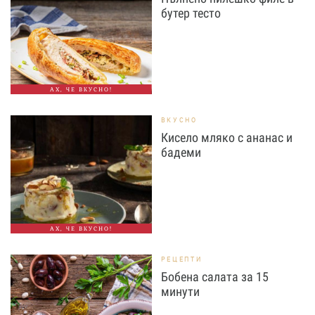
бутер тесто
АХ, ЧЕ ВКУСНО!
ВКУСНО
Кисело мляко с ананас и
бадеми
АХ, ЧЕ ВКУСНО!
РЕЦЕПТИ
Бобена салата за 15
минути