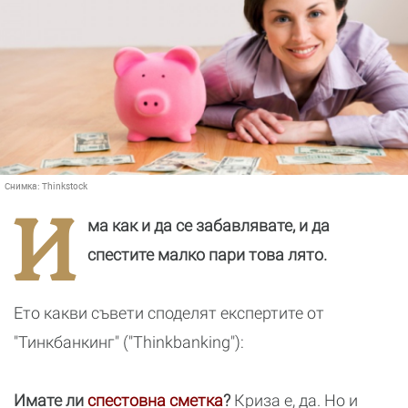
Снимка:
Thinkstock
И
ма как и да се забавлявате, и да
спестите малко пари това лято.
Ето какви съвети споделят експертите от
"Тинкбанкинг" ("Thinkbanking"):
Имате ли
спестовна сметка
?
Криза е, да. Но и