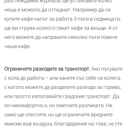
разглеждайки журнала, ще установите колко
неща е можело да отпаднат. Например да си
купите кафе напът за работа 3 пъти в седмицата,
ще ви струва колкото пакет кафе за вкъщи. А от
него можете да направите няколко пъти повече
чаши кафе.
Ограничете разходите за транспорт.
Ако пътувате
с кола до работа – или канете със себе си колега,
с когото можете да разделите разхода за гориво,
или просто използвайте градския транспорт. Да,
по-некомфортно е, но сметнете разликата. Не
само ще спестите, но ще ограничите вредните
емисии във въздуха, благодарение на това, че сте