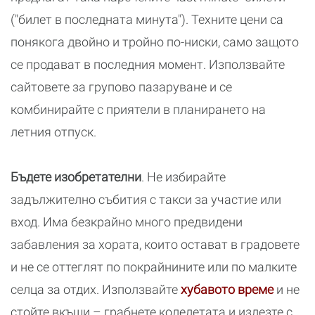
("билет в последната минута"). Техните цени са
понякога двойно и тройно по-ниски, само защото
се продават в последния момент. Използвайте
сайтовете за групово пазаруване и се
комбинирайте с приятели в планирането на
летния отпуск.
Бъдете изобретателни
. Не избирайте
задължително събития с такси за участие или
вход. Има безкрайно много предвидени
забавления за хората, които остават в градовете
и не се оттеглят по покрайнините или по малките
селца за отдих. Използвайте
хубавото време
и не
стойте вкъщи – грабнете колелетата и излезте с