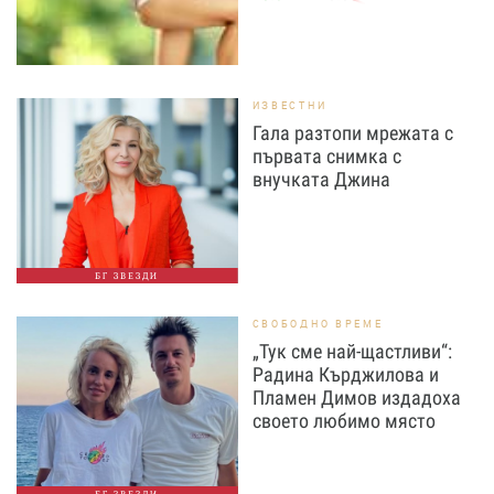
ИЗВЕСТНИ
Гала разтопи мрежата с
първата снимка с
внучката Джина
БГ ЗВЕЗДИ
СВОБОДНО ВРЕМЕ
„Тук сме най-щастливи“:
Радина Кърджилова и
Пламен Димов издадоха
своето любимо място