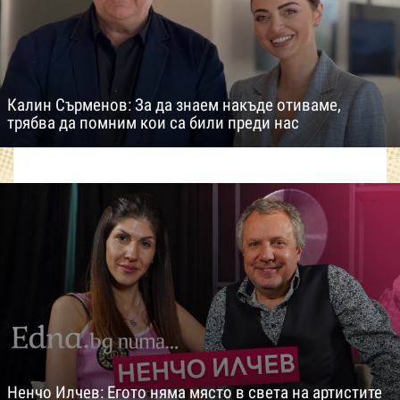
Калин Сърменов: За да знаем накъде отиваме,
трябва да помним кои са били преди нас
Ненчо Илчев: Егото няма място в света на артистите