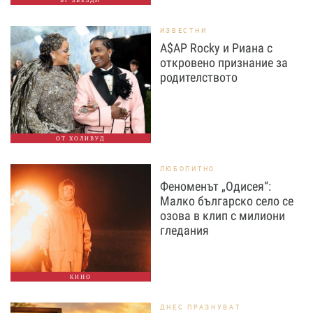
БГ ЗВЕЗДИ
ИЗВЕСТНИ
A$AP Rocky и Риана с
откровено признание за
родителството
ОТ ХОЛИВУД
ЛЮБОПИТНО
Феноменът „Одисея“:
Малко българско село се
озова в клип с милиони
гледания
КИНО
ДНЕС ПРАЗНУВАТ