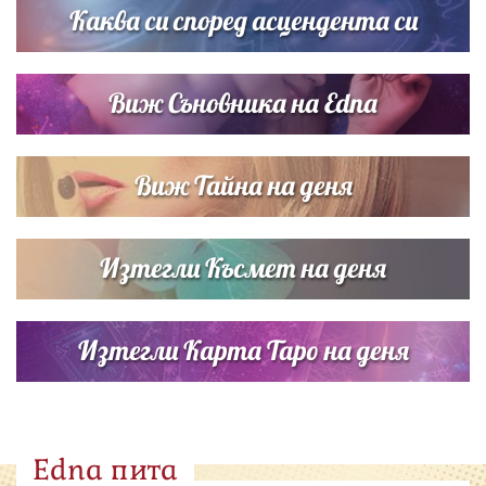
Каква си според асцендента си
Виж Съновника на Edna
Виж Тайна на деня
Изтегли Късмет на деня
Изтегли Карта Таро на деня
Edna пита