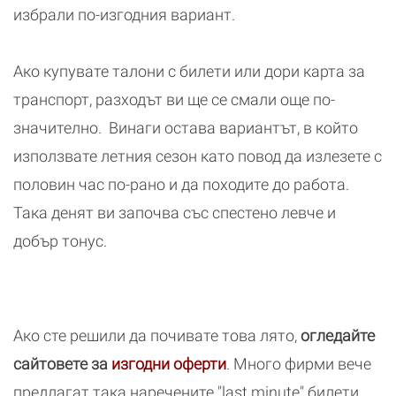
избрали по-изгодния вариант.
Ако купувате талони с билети или дори карта за
транспорт, разходът ви ще се смали още по-
значително. Винаги остава вариантът, в който
използвате летния сезон като повод да излезете с
половин час по-рано и да походите до работа.
Така денят ви започва със спестено левче и
добър тонус.
Ако сте решили да почивате това лято,
огледайте
сайтовете за
изгодни оферти
. Много фирми вече
предлагат така наречените "last minute" билети