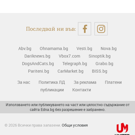
Последвай ни във:
Abv.bg
Ohnamama.bg
Vesti.bg
Nova.bg
Dariknews.bg
Vbox7.com
Sinoptik.bg
DogsAndCats.bg
Telegraph.bg
Grabo.bg
Pariteni.bg
CarMarket.bg
BISS.bg
За нас
Политика ЛД
За реклама
Платени
публикации
Контакти
Използването или публикуването на част или цялостно съдържание от
сайта Edna.bg без разрешение е забранено.
© 2026 Всички права запазени.
Общи условия