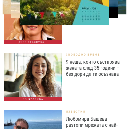
Албена Павлова на 60:
Талант, хумор и
незабравими роли
ДНЕС ПРАЗНУВА...
СВОБОДНО ВРЕМЕ
9 неща, които състаряват
жената след 35 години –
без дори да ги осъзнава
ПО-КРАСИВА
ИЗВЕСТНИ
Любомира Башева
разтопи мрежата с най-