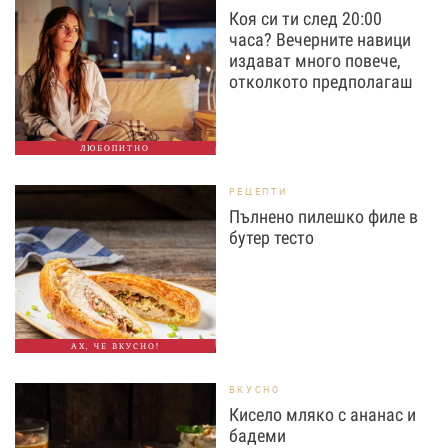
Коя си ти след 20:00
часа? Вечерните навици
издават много повече,
отколкото предполагаш
ЛЮБОПИТНО
РЕЦЕПТИ
Пълнено пилешко филе в
бутер тесто
АХ, ЧЕ ВКУСНО!
ВКУСНО
Кисело мляко с ананас и
бадеми