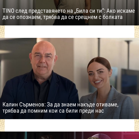
TINO след представянето на „Била си ти“: Ако искаме
да се опознаем, трябва да се срещнем с болката
Калин Сърменов: За да знаем накъде отиваме,
трябва да помним кои са били преди нас