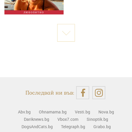
ЛЮБОПИТНО
Последвай ни във:
Abv.bg
Ohnamama.bg
Vesti.bg
Nova.bg
Dariknews.bg
Vbox7.com
Sinoptik.bg
DogsAndCats.bg
Telegraph.bg
Grabo.bg