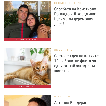
СВОБОДНО ВРЕМЕ
Сватбата на Кристиано
Роналдо и Джорджина:
Ще има ли церемония
днес?
ЛЮБОВ И ВРЪЗКИ
ЛЮБОПИТНО
Световен ден на котките:
10 любопитни факта за
едни от най-загадъчните
животни
ЛЮБОПИТНО
ИЗВЕСТНИ
Антонио Бандерас: