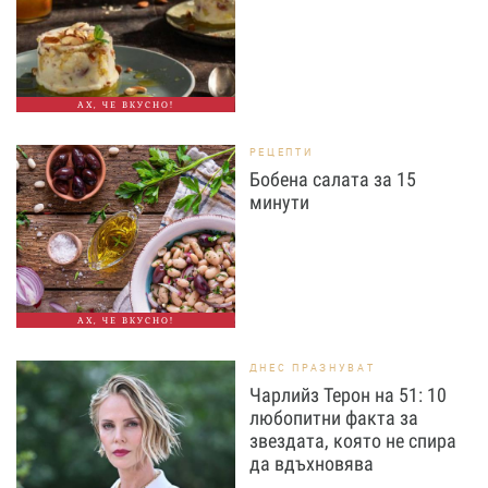
АХ, ЧЕ ВКУСНО!
РЕЦЕПТИ
Бобена салата за 15
минути
АХ, ЧЕ ВКУСНО!
ДНЕС ПРАЗНУВАТ
Чарлийз Терон на 51: 10
любопитни факта за
звездата, която не спира
да вдъхновява