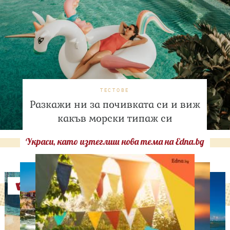
ТЕСТОВЕ
Разкажи ни за почивката си и виж
какъв морски типаж си
Украси, като изтеглиш нова тема на Edna.bg
Оферти
ДНЕС ПРАЗНУВАТ