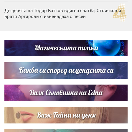
Дъщерята на Тодор Батков вдигна сватба, Стоичков и
Братя Аргирови я изненадаха с песен
Дневен хороскоп за 6 август, четвъртък
Магическата топка
Списъкът е ясен: Джей Ло и Риана във ВИП гостите на
сватбата на Роналдо
Каква си според асцендента си
Виж Съновника на Edna
Виж Тайна на деня