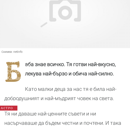
Снимка:
netinfo
Б
Годишен
аба знае всичко. Тя готви най-вкусно,
хороскоп
2026:
лекува най-бързо и обича най-силно.
Какво
да
Като малки деца за нас тя е била най-
очаква
всяка
добродушният и най-мъдрият човек на света.
зодия
АСТРО
Тя ни даваше най-ценните съвети и ни
насърчаваше да бъдем честни и почтени. И така