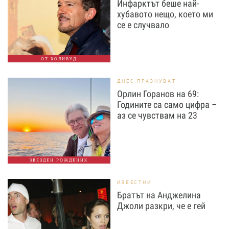
Инфарктът беше най-
хубавото нещо, което ми
се е случвало
ОТ ХОЛИВУД
ДНЕС ПРАЗНУВАТ
Орлин Горанов на 69:
Годините са само цифра –
аз се чувствам на 23
ЗВЕЗДЕН РОЖДЕНИК
ИЗВЕСТНИ
Братът на Анджелина
Джоли разкри, че е гей