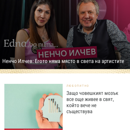
Ненчо Илчев: Егото няма място в света на артистите
ЛЮБОПИТНО
Защо човешкият мозък
все още живее в свят,
който вече не
съществува