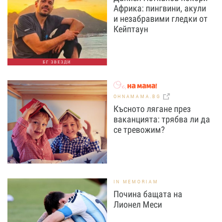
Африка: пингвини, акули
и незабравими гледки от
Кейптаун
БГ ЗВЕЗДИ
OHNAMAMA.BG
Късното лягане през
ваканцията: трябва ли да
се тревожим?
IN MEMORIAM
Почина бащата на
Лионел Меси