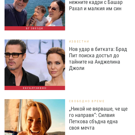
нежните кадри с Башар
Рахал и малкия им син
БГ ЗВЕЗДИ
ИЗВЕСТНИ
Нов удар в битката: Брад
Пит поиска достъп до
тайните на Анджелина
Джоли
ЕКСКЛУЗИВНО
СВОБОДНО ВРЕМЕ
„Никой не вярваше, че ще
го направя“: Силвия
Петкова сбъдна една
своя мечта