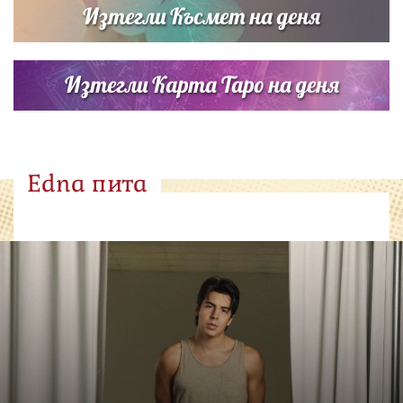
Изтегли Късмет на деня
Изтегли Карта Таро на деня
Edna пита