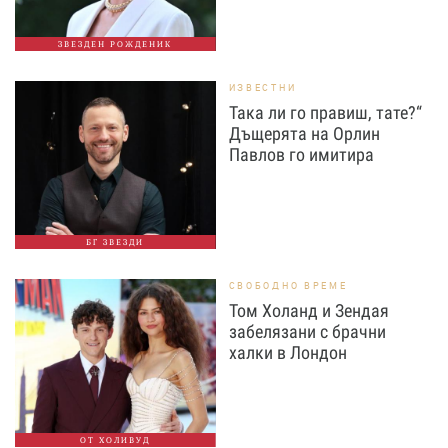
ЗВЕЗДЕН РОЖДЕНИК
ИЗВЕСТНИ
Така ли го правиш, тате?“
Дъщерята на Орлин
Павлов го имитира
БГ ЗВЕЗДИ
СВОБОДНО ВРЕМЕ
Том Холанд и Зендая
забелязани с брачни
халки в Лондон
ОТ ХОЛИВУД