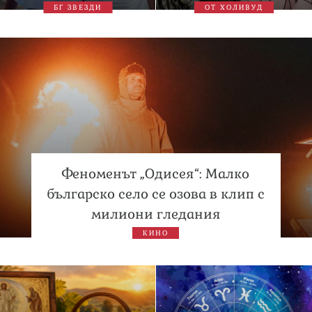
БГ ЗВЕЗДИ
ОТ ХОЛИВУД
Феноменът „Одисея“: Малко
българско село се озова в клип с
милиони гледания
КИНО