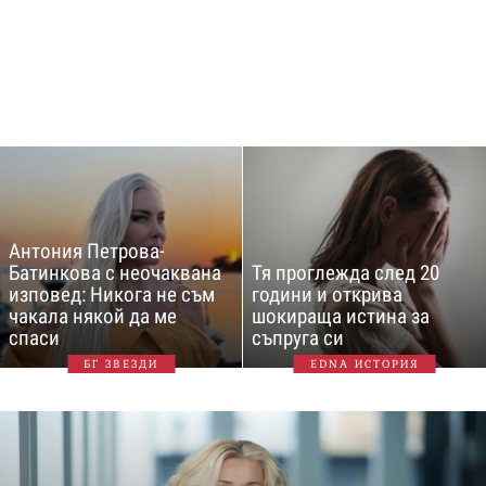
Антония Петрова-
Батинкова с неочаквана
Тя проглежда след 20
изповед: Никога не съм
години и открива
чакала някой да ме
шокираща истина за
спаси
съпруга си
БГ ЗВЕЗДИ
EDNA ИСТОРИЯ