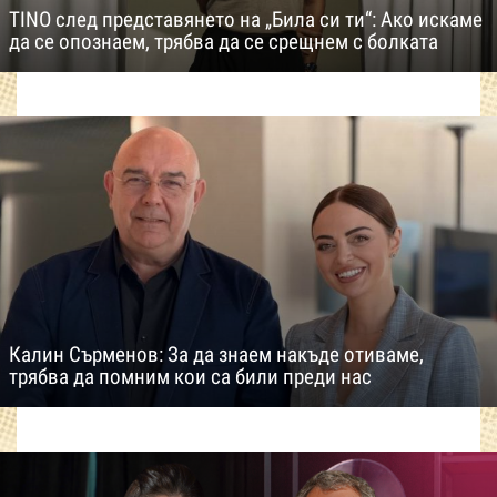
TINO след представянето на „Била си ти“: Ако искаме
да се опознаем, трябва да се срещнем с болката
Калин Сърменов: За да знаем накъде отиваме,
трябва да помним кои са били преди нас