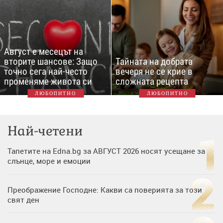
Август е месецът на
вторите шансове: Защо
Тайната на добрата
точно сега най-често
вечеря не се крие в
променяме живота си
сложната рецепта
ЛЮБОПИТНО
ЛЮБОПИТНО
Най-четени
Тапетите на Edna.bg за АВГУСТ 2026 носят усещане за
слънце, море и емоции
Преображение Господне: Какви са поверията за този
свят ден