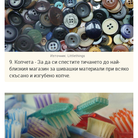
Източник:
Littlethings
9. Копчета - За да си спестите тичането до най-
близкия магазин за шивашки материали при всяко
скъсано и изгубено копче.