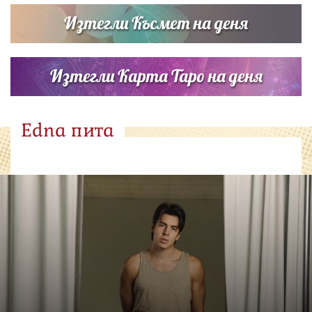
Изтегли Късмет на деня
Изтегли Карта Таро на деня
Edna пита