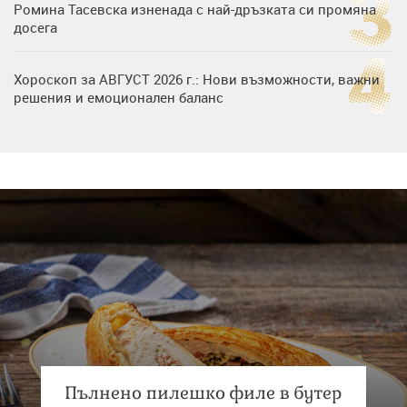
Ромина Тасевска изненада с най-дръзката си промяна
досега
Хороскоп за АВГУСТ 2026 г.: Нови възможности, важни
решения и емоционален баланс
Дъщерята на Гала - Мари отплава с любимия и двете
си деца на семейна морска приказка
Звездна ваканция в Майорка: Дженифър Анистън,
Кортни Кокс и Джим Къртис заедно на яхта
Пълнено пилешко филе в бутер