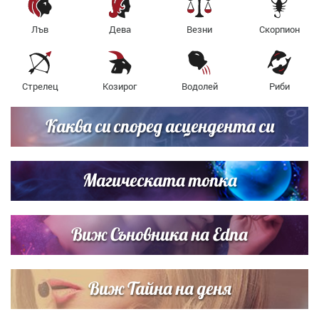
Лъв
Дева
Везни
Скорпион
Стрелец
Козирог
Водолей
Риби
Каква си според асцендента си
Магическата топка
Виж Съновника на Edna
Виж Тайна на деня