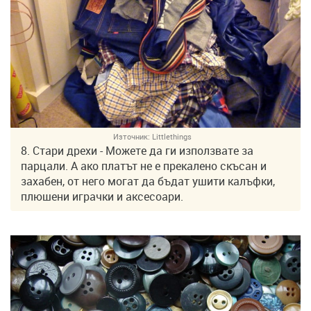
Източник:
Littlethings
8. Стари дрехи - Можете да ги използвате за
парцали. А ако платът не е прекалено скъсан и
захабен, от него могат да бъдат ушити калъфки,
плюшени играчки и аксесоари.