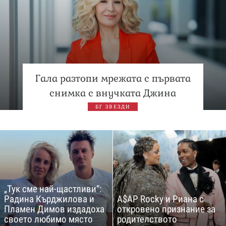
Гала разтопи мрежата с първата
снимка с внучката Джина
БГ ЗВЕЗДИ
„Тук сме най-щастливи“:
Радина Кърджилова и
A$AP Rocky и Риана с
Пламен Димов издадоха
откровено признание за
своето любимо място
родителството