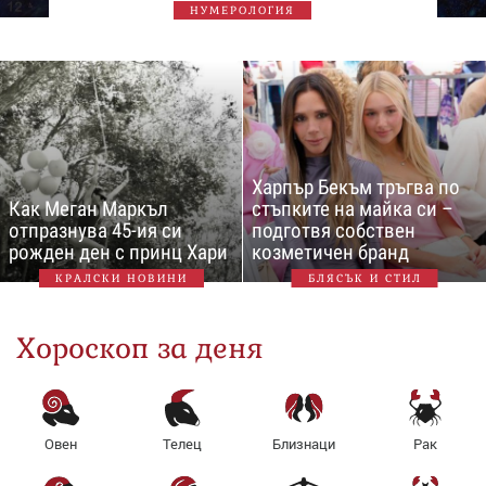
НУМЕРОЛОГИЯ
Харпър Бекъм тръгва по
Как Меган Маркъл
стъпките на майка си –
отпразнува 45-ия си
подготвя собствен
рожден ден с принц Хари
козметичен бранд
КРАЛСКИ НОВИНИ
БЛЯСЪК И СТИЛ
Хороскоп за деня
Овен
Телец
Близнаци
Рак