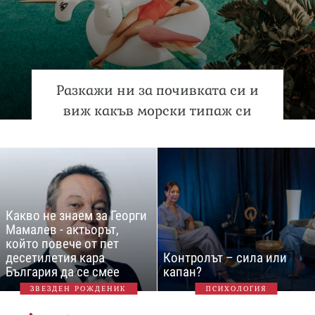
Разкажи ни за почивката си и
виж какъв морски типаж си
Какво не знаем за Георги
Мамалев - актьорът,
който повече от пет
десетилетия кара
Контролът – сила или
България да се смее
капан?
ЗВЕЗДЕН РОЖДЕНИК
ПСИХОЛОГИЯ