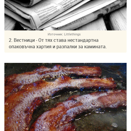
Източник:
Littlethings
2. Вестници - От тях става нестандартна
опаковъчна хартия и разпалки за камината.