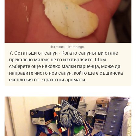
Източник:
Littlethings
7. Остатъци от сапун - Когато сапунът ви стане
прекалено малък, не го изхвърляйте. Щом
съберете още няколко малки парченца, може да
направите чисто нов сапун, който ще е същинска
експлозия от страхотни аромати.