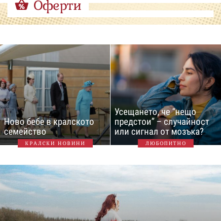
Оферти
Усещането, че “нещо
Ново бебе в кралското
предстои” – случайност
семейство
или сигнал от мозъка?
КРАЛСКИ НОВИНИ
ЛЮБОПИТНО