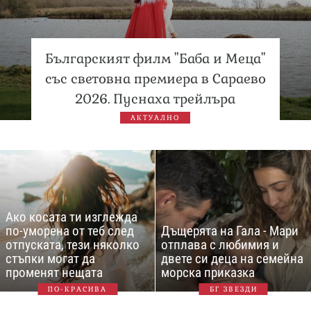
Българският филм "Баба и Меца"
със световна премиера в Сараево
2026. Пуснаха трейлъра
АКТУАЛНО
Ако косата ти изглежда
по-уморена от теб след
Дъщерята на Гала - Мари
отпуската, тези няколко
отплава с любимия и
стъпки могат да
двете си деца на семейна
променят нещата
морска приказка
ПО-КРАСИВА
БГ ЗВЕЗДИ