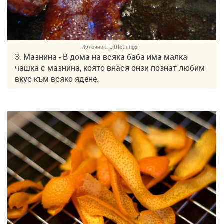
Източник:
Littlethings
3. Мазнина - В дома на всяка баба има малка
чашка с мазнина, която внася онзи познат любим
вкус към всяко ядене.