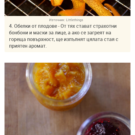
Източник:
Littlethings
4. Обелки от плодове - От тях стават страхотни
бонбони и маски за лице, а ако се загреят на
гореща повърхност, ще изпълнят цялата стая с
приятен аромат.