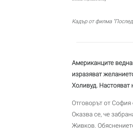
Кадър от филма "Послед
Американците веднаг
изразяват желаниет
Холивуд. Настояват 
Отговорът от София 
Оказва се, че забра
Живков. Обяснението 