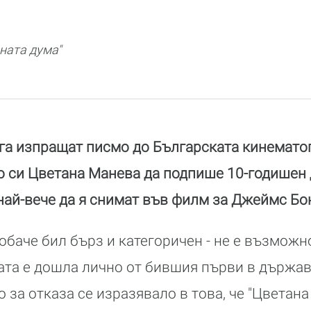
ната дума"
а изпращат писмо до Българската кинематог
о си Цветана Манева да подпише 10-годишен 
най-вече да я снимат във филм за Джеймс Бо
обаче бил бърз и категоричен - не е възможно
ната е дошла лично от бившия първи в държав
за отказа се изразявало в това, че "Цветана 