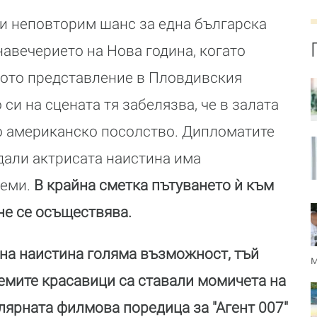
и неповторим шанс за една българска
навечерието на Нова година, когато
вото представление в Пловдивския
 си на сцената тя забелязва, че в залата
о американско посолство. Дипломатите
 дали актрисата наистина има
леми.
В крайна сметка пътуването ѝ към
не се осъществява.
дна наистина голяма възможност, тъй
м
лемите красавици са ставали момичета на
ярната филмова поредица за "Агент 007"