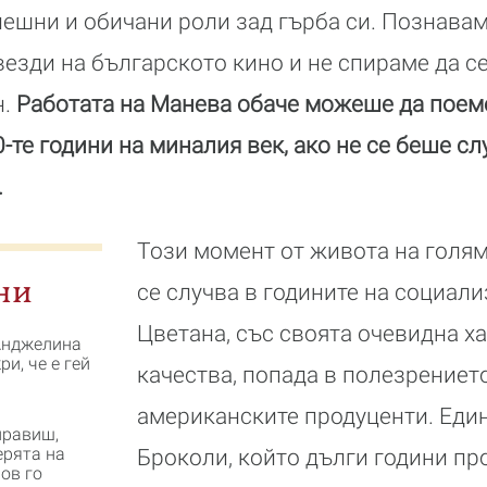
пешни и обичани роли зад гърба си. Познаваме
везди на българското кино и не спираме да с
н.
Работата на Манева обаче можеше да поем
-те години на миналия век, ако не се беше с
.
Този момент от живота на голям
ни
се случва в годините на социали
Цветана, със своята очевидна х
Анджелина
и, че е гей
качества, попада в полезрениет
американските продуценти. Един
правиш,
ерята на
Броколи, който дълги години пр
ов го