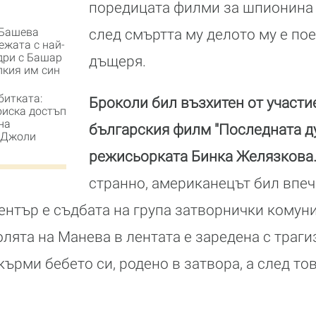
поредицата филми за шпионина 
Башева
след смъртта му делото му е пое
ежата с най-
дри с Башар
дъщеря.
лкия им син
битката:
Броколи бил възхитен от участи
оиска достъп
на
българския филм "Последната дум
 Джоли
режисьорката Бинка Желязкова
странно, американецът бил впеч
център е съдбата на група затворнички комуни
лята на Манева в лентата е заредена с траги
ърми бебето си, родено в затвора, а след то