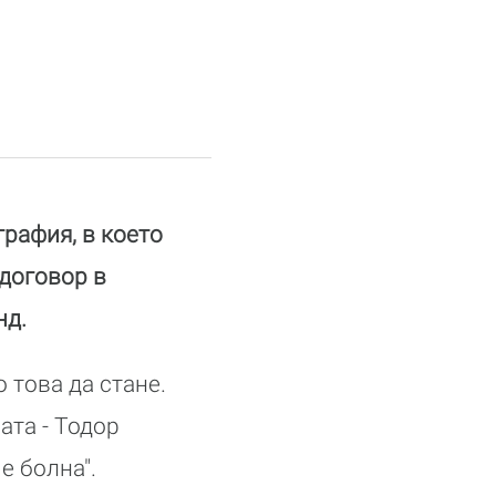
рафия, в което
договор в
нд.
 това да стане.
ата - Тодор
е болна".