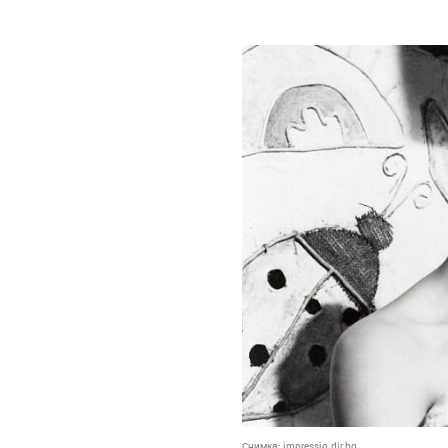
Снимка:
impressio.dir.bg