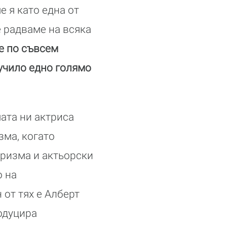
 я като една от
е радваме на всяка
е по съвсем
лучило едно голямо
ата ни актриса
зма, когато
аризма и актьорски
о на
 от тях е Алберт
одуцира