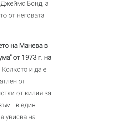
Джеймс Бонд, а
то от неговата
ето на Манева в
а" от 1973 г. на
.
Колкото и да е
атлен от
стки от килия за
зъм - в един
ва увисва на