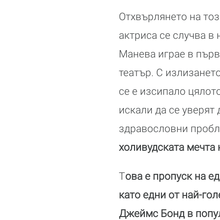
Отхвърлянето на тоз
актриса се случва в 
Манева играе в пър
театър. С излизането
се е изсипало цялот
искали да се уверят
здравословни проб
холивудската мечта 
Т
ова е пропуск на е
като едни от най-го
Джеймс Бонд в попул