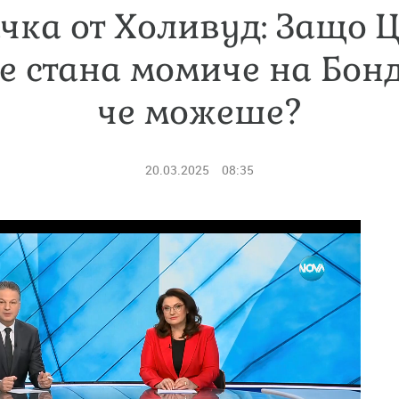
чка от Холивуд: Защо 
е стана момиче на Бонд
че можеше?
20.03.2025
08:35