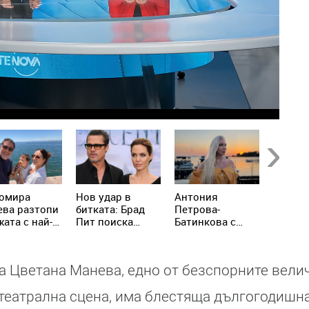
Next
омира
Нов удар в
Антония
A$AP R
ева разтопи
битката: Брад
Петрова-
Риана 
ата с най-
Пит поиска
Батинкова с
откров
ите кадри с
достъп до
неочаквана
призна
р Рахал и
тайните на
изповед: Никога
родите
ия им син
Анджелина
не съм чакала
а Цветана Манева, едно от безспорните велич
Джоли
някой да ме
спаси
театрална сцена, има блестяща дългогодишна