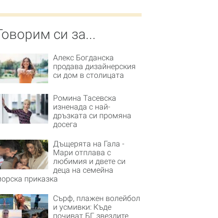
Говорим си за...
Алекс Богданска
продава дизайнерския
си дом в столицата
Ромина Тасевска
изненада с най-
дръзката си промяна
досега
Дъщерята на Гала -
Мари отплава с
любимия и двете си
деца на семейна
орска приказка
Сърф, плажен волейбол
и усмивки: Къде
почиват БГ звездите