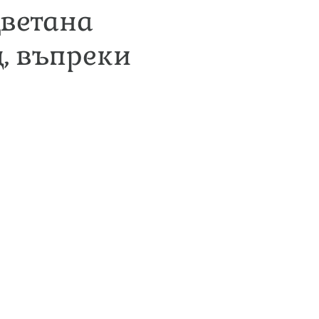
Цветана
, въпреки