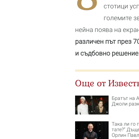
стотици ус
големите з
нейна поява на екра
различен път през 70
и съдбовно решение
Още от Извест
Братът на 
Джоли разкр
Така ли го 
тате?“ Дъщ
Орлин Павл