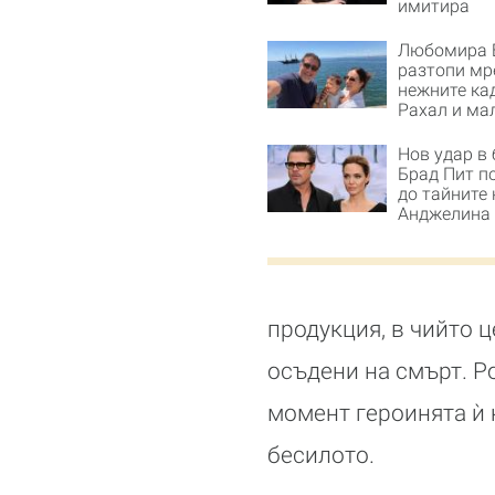
имитира
Любомира 
разтопи мр
нежните ка
Рахал и ма
Нов удар в 
Брад Пит п
до тайните 
Анджелина
продукция, в чийто 
осъдени на смърт. Ро
момент героинята ѝ к
бесилото.