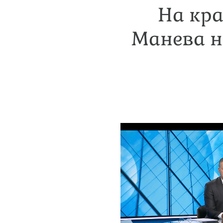
На кра
Манева н